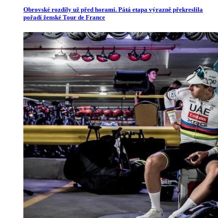
Obrovské rozdíly už před horami. Pátá etapa výrazně překreslila
pořadí ženské Tour de France