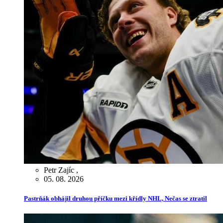
Petr Zajíc
,
05. 08. 2026
Pastrňák obhájil druhou příčku mezi křídly NHL, Nečas se ztratil