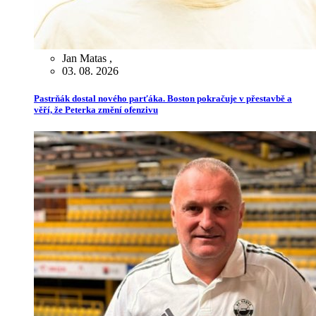
Jan Matas
,
03. 08. 2026
Pastrňák dostal nového parťáka. Boston pokračuje v přestavbě a
věří, že Peterka změní ofenzivu