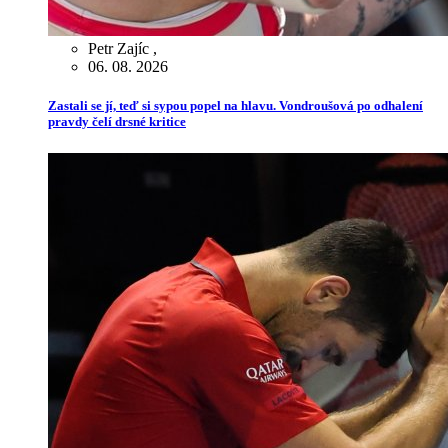
Petr Zajíc
,
06. 08. 2026
Zastali se jí, teď si sypou popel na hlavu. Vondroušová po odhalení
pravdy čelí drsné kritice