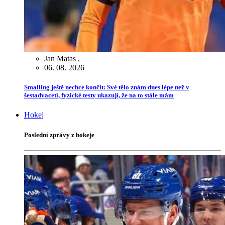
Jan Matas
,
06. 08. 2026
Smalling ještě nechce končit: Své tělo znám dnes lépe než v
šestadvaceti, fyzické testy ukazují, že na to stále mám
Hokej
Poslední zprávy z hokeje