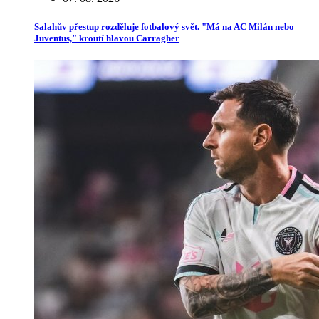
Salahův přestup rozděluje fotbalový svět. "Má na AC Milán nebo
Juventus," kroutí hlavou Carragher