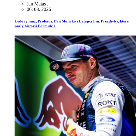
Jan Matas
,
06. 08. 2026
Ledový muž, Profesor, Pan Monako i Létající Fin. Přezdívky, které
psaly historii Formule 1