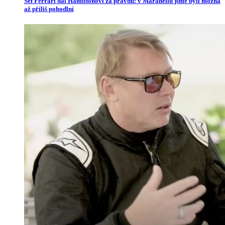
Šéf Ferrari dal Hamiltonovi za pravdu: v Maranellu jsme byli možná
až příliš pohodlní