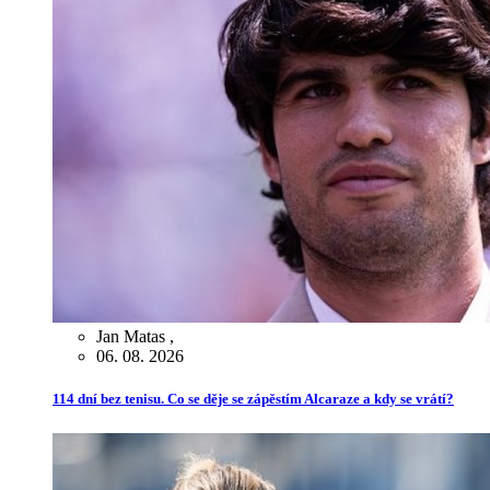
Jan Matas
,
06. 08. 2026
114 dní bez tenisu. Co se děje se zápěstím Alcaraze a kdy se vrátí?