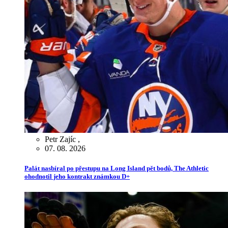
Petr Zajíc
,
07. 08. 2026
Palát nasbíral po přestupu na Long Island pět bodů, The Athletic
ohodnotil jeho kontrakt známkou D+