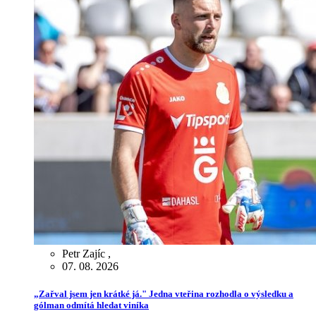
Petr Zajíc
,
07. 08. 2026
„Zařval jsem jen krátké já." Jedna vteřina rozhodla o výsledku a
gólman odmítá hledat viníka