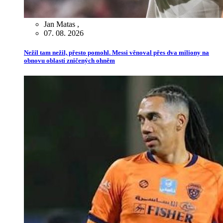
Jan Matas
,
07. 08. 2026
Nežil tam nežil, přesto pomohl. Messi věnoval přes dva miliony na
obnovu oblastí zničených ohněm