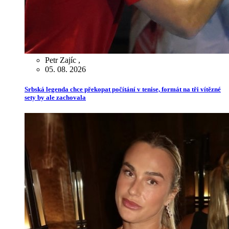
Petr Zajíc
,
05. 08. 2026
Srbská legenda chce překopat počítání v tenise, formát na tři vítězné
sety by ale zachovala