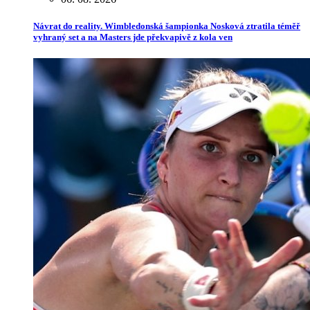
Návrat do reality. Wimbledonská šampionka Nosková ztratila téměř
vyhraný set a na Masters jde překvapivě z kola ven