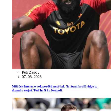
Petr Zajíc
,
07. 08. 2026
Miláček Interu, o rok později nepřítel. Na Stamford Bridge to
dopadlo stejně. Teď hoří i v Neapoli