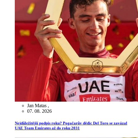
Jan Matas
,
07. 08. 2026
Nejdůležitější podpis roku? Pogačarův dědic Del Toro se zavázal
UAE Team Emirates až do roku 2031