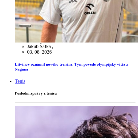
Jakub Šafka
,
03. 08. 2026
Litvínov oznámil nového trenéra. Tým povede olympijský vítěz z
Nagana
Tenis
Poslední zprávy z tenisu