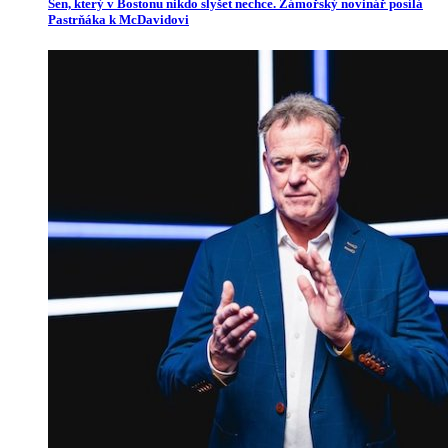
Sen, který v Bostonu nikdo slyšet nechce. Zámořský novinář posílá
Pastrňáka k McDavidovi