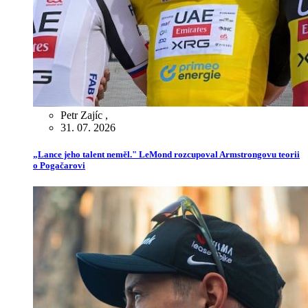
Petr Zajíc
,
31. 07. 2026
„Lance jeho talent neměl." LeMond rozcupoval Armstrongovu teorii
o Pogačarovi