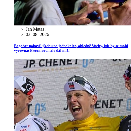
Jan Matas
,
03. 08. 2026
Pogačar pobavil jízdou na jednokolce, ohledně Vuelty, kde by se mohl
vyrovnat Froomeovi, ale dál mlží