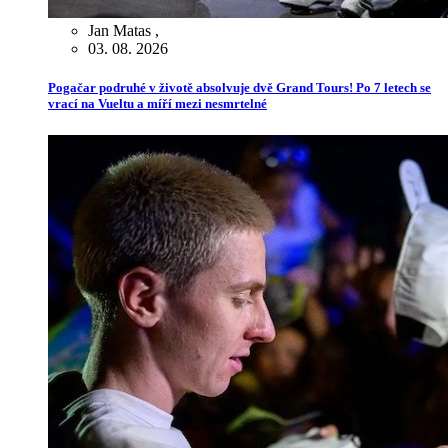
Jan Matas
,
03. 08. 2026
Pogačar podruhé v životě absolvuje dvě Grand Tours! Po 7 letech se
vrací na Vueltu a míří mezi nesmrtelné