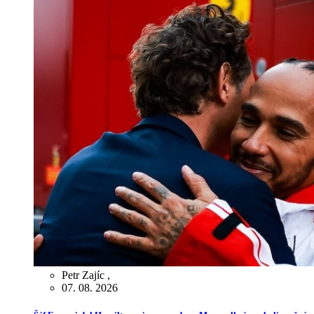
Petr Zajíc
,
07. 08. 2026