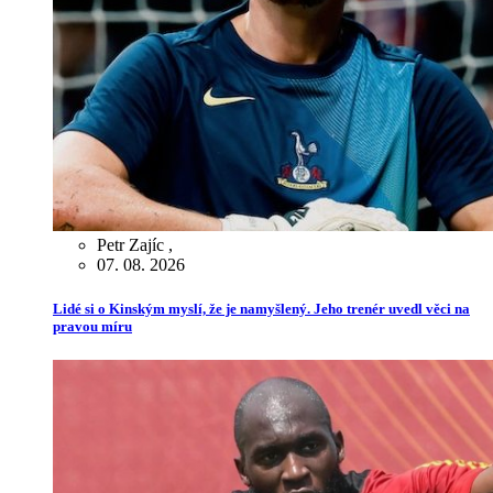
Petr Zajíc
,
07. 08. 2026
Lidé si o Kinským myslí, že je namyšlený. Jeho trenér uvedl věci na
pravou míru