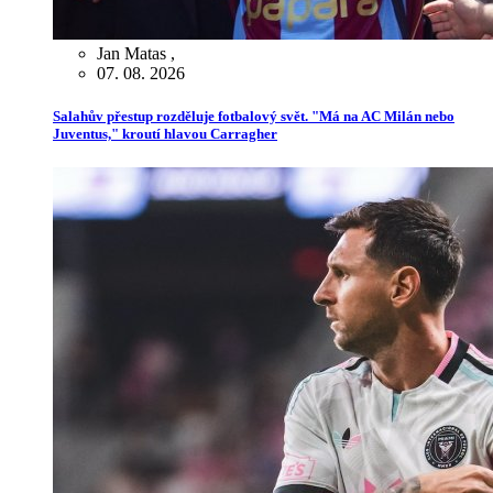
Jan Matas
,
07. 08. 2026
Salahův přestup rozděluje fotbalový svět. "Má na AC Milán nebo
Juventus," kroutí hlavou Carragher