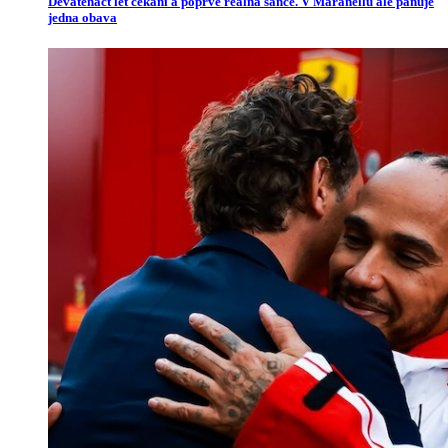
Devatenáct let čekání a poprvé reálná šance. V Maranellu ale panuje
jedna obava