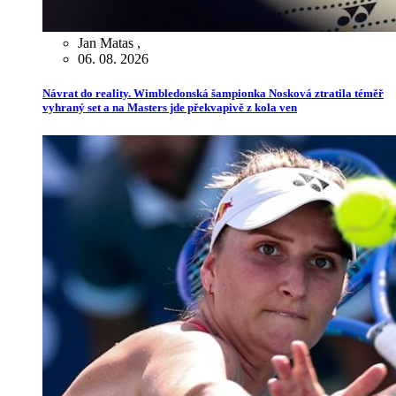
Jan Matas
,
06. 08. 2026
Návrat do reality. Wimbledonská šampionka Nosková ztratila téměř
vyhraný set a na Masters jde překvapivě z kola ven