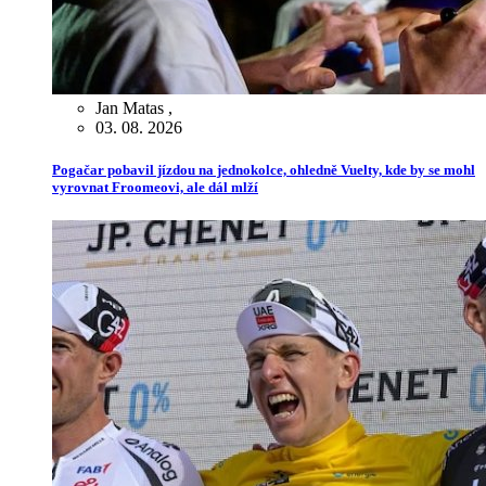
Jan Matas
,
03. 08. 2026
Pogačar pobavil jízdou na jednokolce, ohledně Vuelty, kde by se mohl
vyrovnat Froomeovi, ale dál mlží