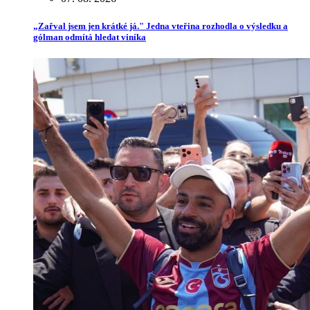
„Zařval jsem jen krátké já." Jedna vteřina rozhodla o výsledku a
gólman odmítá hledat viníka