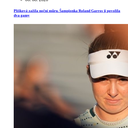
Plíšková zažila noční můru. Šampionka Roland Garros jí povolila
dva gamy