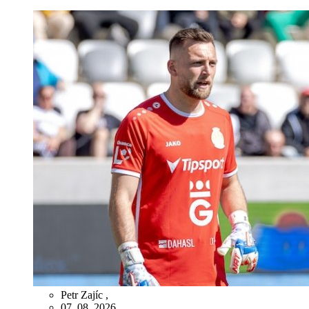
Petr Zajíc
,
07. 08. 2026