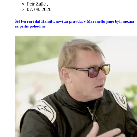
Petr Zajíc
,
07. 08. 2026
Šéf Ferrari dal Hamiltonovi za pravdu: v Maranellu jsme byli možná
až příliš pohodlní