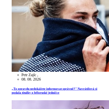
Petr Zajíc
,
08. 08. 2026
„To opravdu nedokážete informovat správně?" Navrátilová si
podala titulky o běloruské jedničce