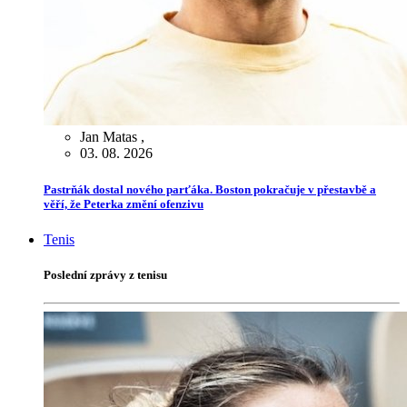
Jan Matas
,
03. 08. 2026
Pastrňák dostal nového parťáka. Boston pokračuje v přestavbě a
věří, že Peterka změní ofenzivu
Tenis
Poslední zprávy z tenisu