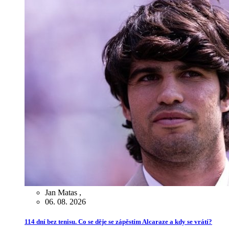
Jan Matas
,
06. 08. 2026
114 dní bez tenisu. Co se děje se zápěstím Alcaraze a kdy se vrátí?