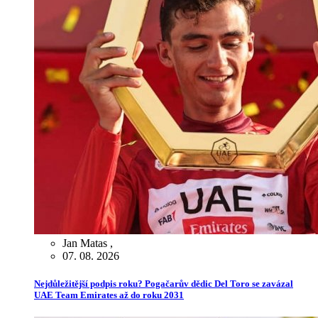
Jan Matas
,
07. 08. 2026
Nejdůležitější podpis roku? Pogačarův dědic Del Toro se zavázal
UAE Team Emirates až do roku 2031