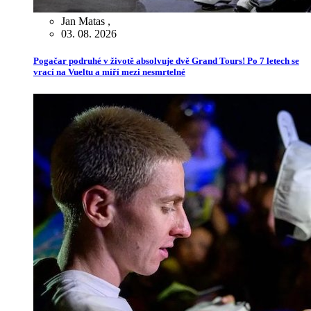
Jan Matas
,
03. 08. 2026
Pogačar podruhé v životě absolvuje dvě Grand Tours! Po 7 letech se
vrací na Vueltu a míří mezi nesmrtelné