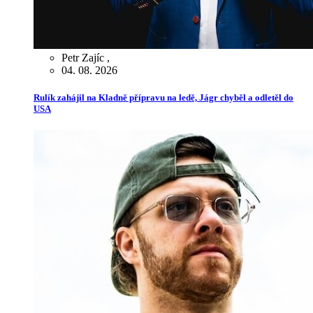
Petr Zajíc
,
04. 08. 2026
Rulík zahájil na Kladně přípravu na ledě, Jágr chyběl a odletěl do
USA