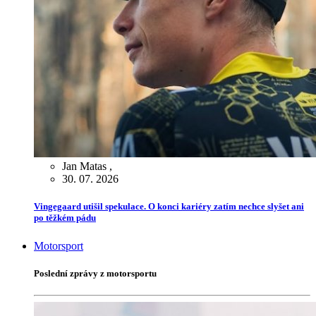
Jan Matas
,
30. 07. 2026
Vingegaard utišil spekulace. O konci kariéry zatím nechce slyšet ani
po těžkém pádu
Motorsport
Poslední zprávy z motorsportu