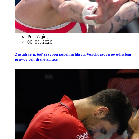
Petr Zajíc
,
06. 08. 2026
Zastali se jí, teď si sypou popel na hlavu. Vondroušová po odhalení
pravdy čelí drsné kritice