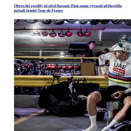
Obrovské rozdíly už před horami. Pátá etapa výrazně překreslila
pořadí ženské Tour de France