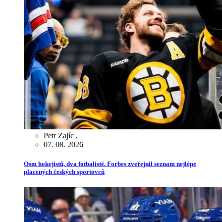
Petr Zajíc
,
07. 08. 2026
Osm hokejistů, dva fotbalisté. Forbes zveřejnil seznam nejlépe
placených českých sportovců