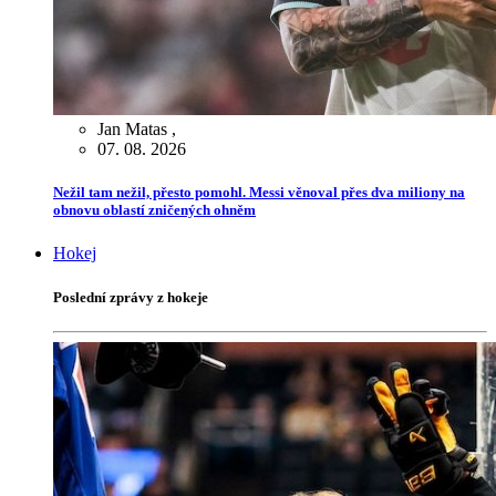
Jan Matas
,
07. 08. 2026
Nežil tam nežil, přesto pomohl. Messi věnoval přes dva miliony na
obnovu oblastí zničených ohněm
Hokej
Poslední zprávy z hokeje