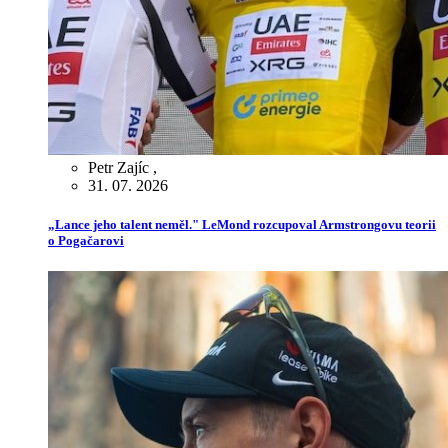
Petr Zajíc
,
31. 07. 2026
„Lance jeho talent neměl." LeMond rozcupoval Armstrongovu teorii
o Pogačarovi