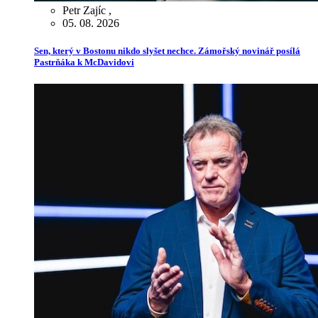
Petr Zajíc
,
05. 08. 2026
Sen, který v Bostonu nikdo slyšet nechce. Zámořský novinář posílá
Pastrňáka k McDavidovi