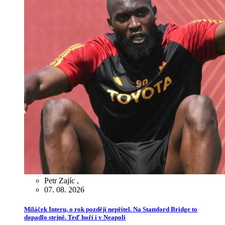
Petr Zajíc
,
07. 08. 2026
Miláček Interu, o rok později nepřítel. Na Stamford Bridge to
dopadlo stejně. Teď hoří i v Neapoli