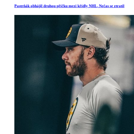
Pastrňák obhájil druhou příčku mezi křídly NHL, Nečas se ztratil