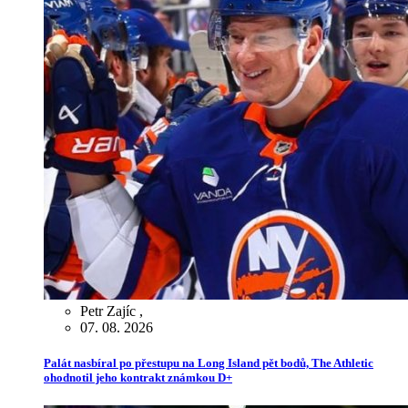
Petr Zajíc
,
07. 08. 2026
Palát nasbíral po přestupu na Long Island pět bodů, The Athletic
ohodnotil jeho kontrakt známkou D+