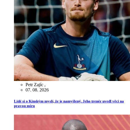
Petr Zajíc
,
07. 08. 2026
Lidé si o Kinským myslí, že je namyšlený. Jeho trenér uvedl věci na
pravou míru