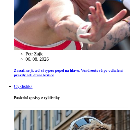
Petr Zajíc
,
06. 08. 2026
Zastali se jí, teď si sypou popel na hlavu. Vondroušová po odhalení
pravdy čelí drsné kritice
Cyklistika
Poslední zprávy z cyklistiky