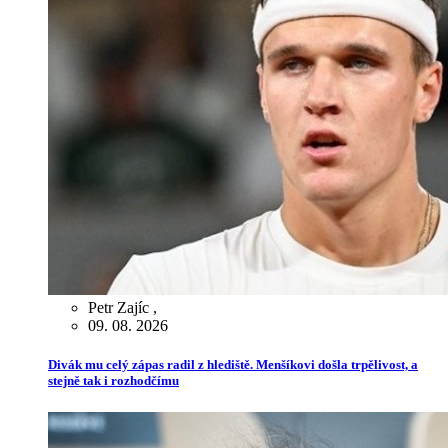
Petr Zajíc
,
09. 08. 2026
Divák mu celý zápas radil z hlediště. Menšíkovi došla trpělivost, a
stejně tak i rozhodčímu