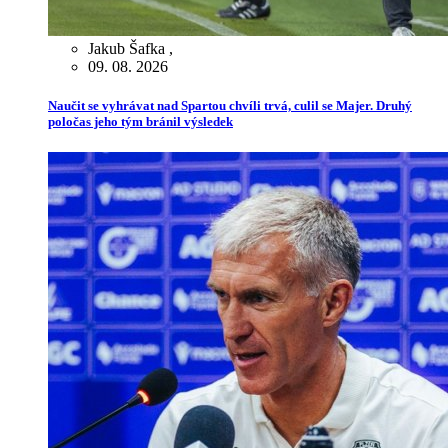
Jakub Šafka
,
09. 08. 2026
Naučit se vyhrávat nad Spartou chvíli trvá, culil se Majer. Druhý
poločas jeho tým bránil výsledek