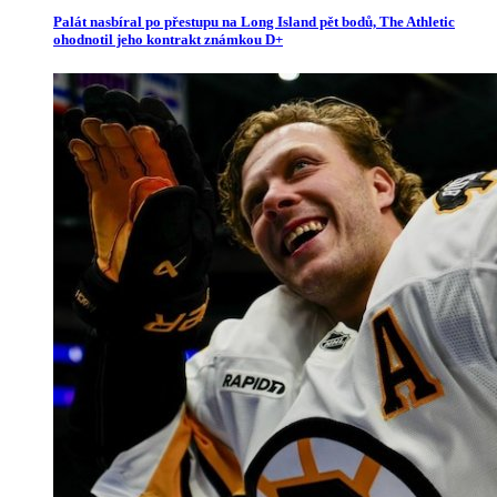
Palát nasbíral po přestupu na Long Island pět bodů, The Athletic
ohodnotil jeho kontrakt známkou D+