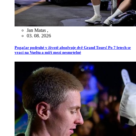
Jan Matas
,
03. 08. 2026
Pogačar podruhé v životě absolvuje dvě Grand Tours! Po 7 letech se
vrací na Vueltu a míří mezi nesmrtelné