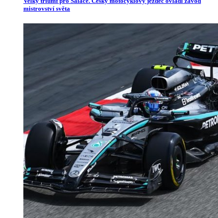
Velký triumf pro Salače. Český motocyklový jezdec ovládl závod
mistrovství světa