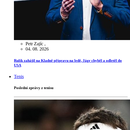
Petr Zajíc
,
04. 08. 2026
Rulík zahájil na Kladně přípravu na ledě, Jágr chyběl a odletěl do
USA
Tenis
Poslední zprávy z tenisu