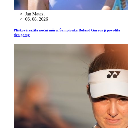
Jan Matas
,
06. 08. 2026
Plíšková zažila noční můru. Šampionka Roland Garros jí povolila
dva gamy