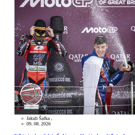
Jakub Šafka
,
09. 08. 2026