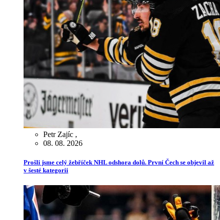
Petr Zajíc
,
08. 08. 2026
Prošli jsme celý žebříček NHL odshora dolů. První Čech se objevil až
v šesté kategorii