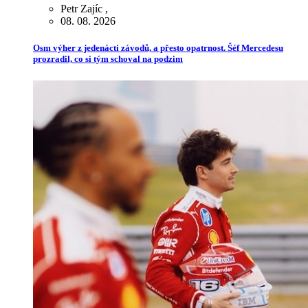
Petr Zajíc
,
08. 08. 2026
Osm výher z jedenácti závodů, a přesto opatrnost. Šéf Mercedesu
prozradil, co si tým schoval na podzim