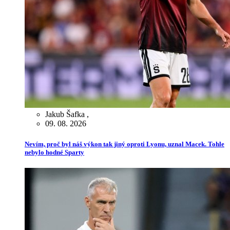
Jakub Šafka
,
09. 08. 2026
Nevím, proč byl náš výkon tak jiný oproti Lyonu, uznal Macek. Tohle
nebylo hodné Sparty