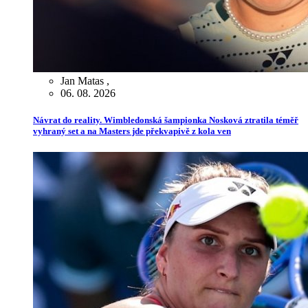
Jan Matas
,
06. 08. 2026
Návrat do reality. Wimbledonská šampionka Nosková ztratila téměř
vyhraný set a na Masters jde překvapivě z kola ven