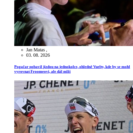
Jan Matas
,
03. 08. 2026
Pogačar pobavil jízdou na jednokolce, ohledně Vuelty, kde by se mohl
vyrovnat Froomeovi, ale dál mlží