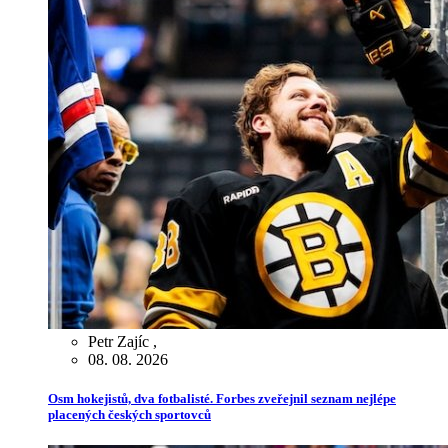
Petr Zajíc
,
08. 08. 2026
Osm hokejistů, dva fotbalisté. Forbes zveřejnil seznam nejlépe
placených českých sportovců