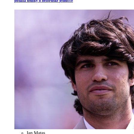
podala titulky o běloruské jedničce
Jan Matas
,