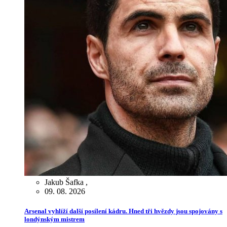
Jakub Šafka
,
09. 08. 2026
Arsenal vyhlíží další posílení kádru. Hned tři hvězdy jsou spojovány s
londýnským mistrem