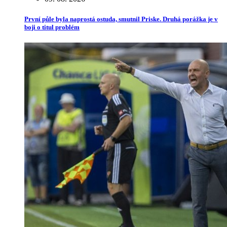
První půle byla naprostá ostuda, smutnil Priske. Druhá porážka je v
boji o titul problém