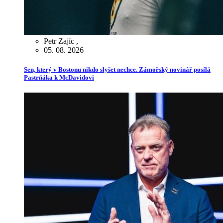
Petr Zajíc
,
05. 08. 2026
Sen, který v Bostonu nikdo slyšet nechce. Zámořský novinář posílá
Pastrňáka k McDavidovi