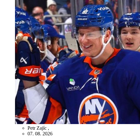
Petr Zajíc
,
07. 08. 2026