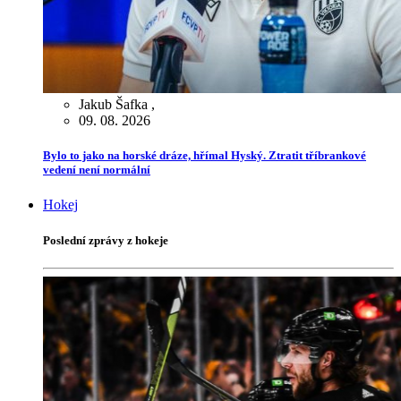
Jakub Šafka
,
09. 08. 2026
Bylo to jako na horské dráze, hřímal Hyský. Ztratit tříbrankové
vedení není normální
Hokej
Poslední zprávy z hokeje