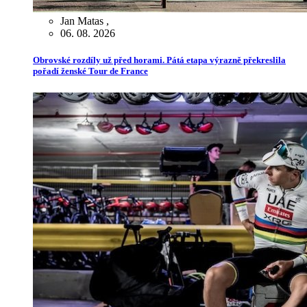
Jan Matas
,
06. 08. 2026
Obrovské rozdíly už před horami. Pátá etapa výrazně překreslila
pořadí ženské Tour de France