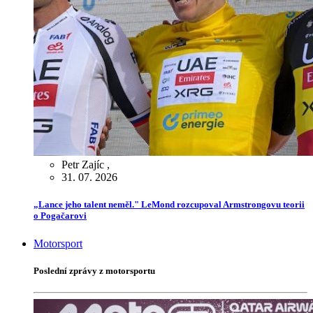
Petr Zajíc
,
31. 07. 2026
„Lance jeho talent neměl." LeMond rozcupoval Armstrongovu teorii
o Pogačarovi
Motorsport
Poslední zprávy z motorsportu