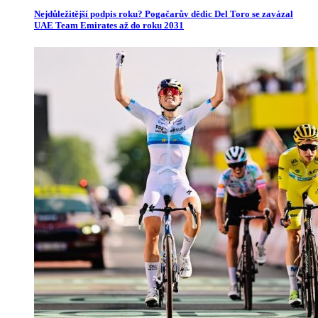
Nejdůležitější podpis roku? Pogačarův dědic Del Toro se zavázal
UAE Team Emirates až do roku 2031