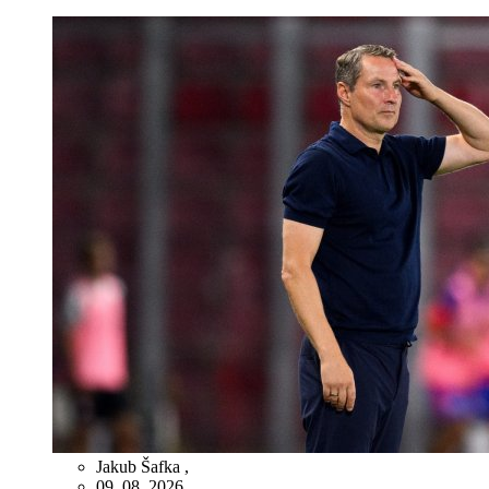
Jakub Šafka
,
09. 08. 2026