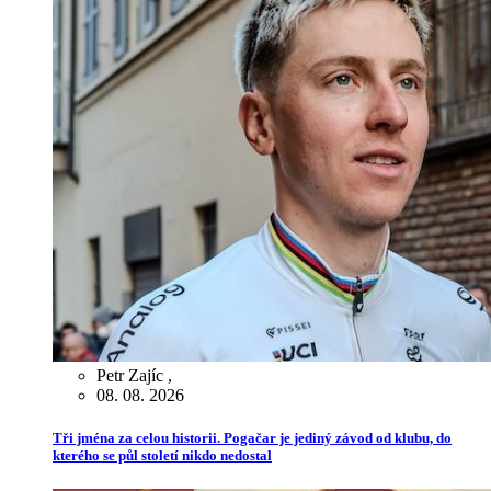
Petr Zajíc
,
08. 08. 2026
Tři jména za celou historii. Pogačar je jediný závod od klubu, do
kterého se půl století nikdo nedostal