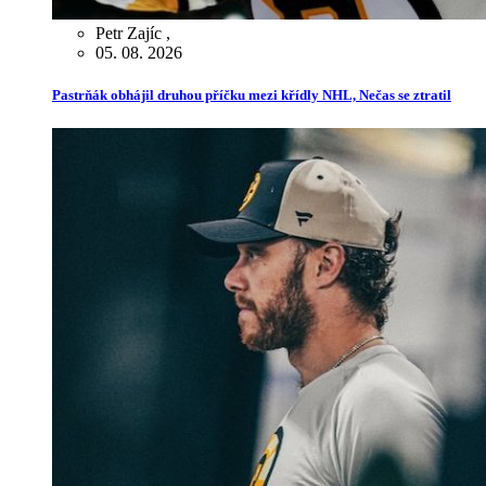
Petr Zajíc
,
05. 08. 2026
Pastrňák obhájil druhou příčku mezi křídly NHL, Nečas se ztratil