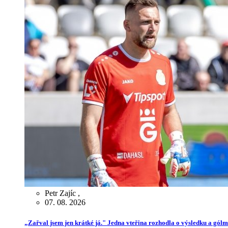
Petr Zajíc
,
07. 08. 2026
„Zařval jsem jen krátké já." Jedna vteřina rozhodla o výsledku a gól