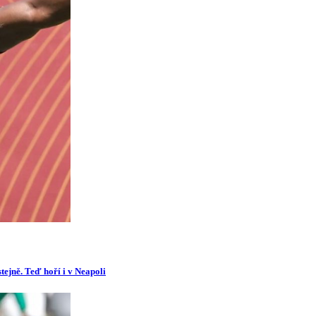
tejně. Teď hoří i v Neapoli