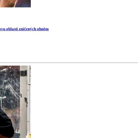
novu oblastí zničených ohněm