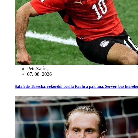
Petr Zajíc
,
07. 08. 2026
Salah do Turecka, rekordní posila Realu a pak tma. Server, bez kterého 