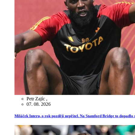
Petr Zajíc
,
07. 08. 2026
Miláček Interu, o rok později nepřítel. Na Stamford Bridge to dopadlo s