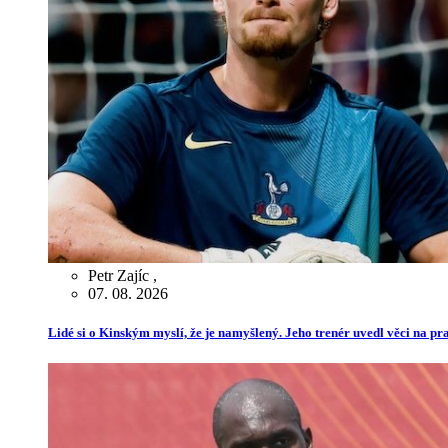
Petr Zajíc
,
07. 08. 2026
Lidé si o Kinským myslí, že je namyšlený. Jeho trenér uvedl věci na p