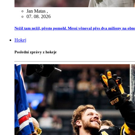
Jan Matas
,
07. 08. 2026
Nežil tam nežil, přesto pomohl. Messi věnoval přes dva miliony na ob
Hokej
Poslední zprávy z hokeje