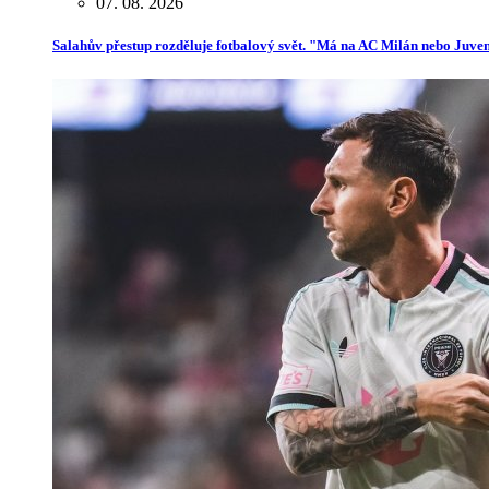
07. 08. 2026
Salahův přestup rozděluje fotbalový svět. "Má na AC Milán nebo Juve