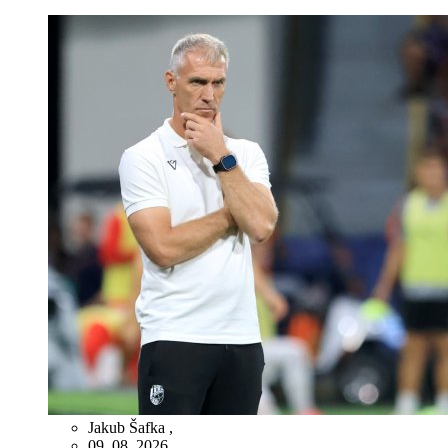
Jakub Šafka
,
09. 08. 2026