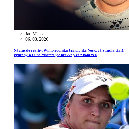
Jan Matas
,
06. 08. 2026
Návrat do reality. Wimbledonská šampionka Nosková ztratila téměř
vyhraný set a na Masters jde překvapivě z kola ven