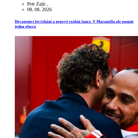
Petr Zajíc
,
08. 08. 2026
Devatenáct let čekání a poprvé reálná šance. V Maranellu ale panuje
jedna obava