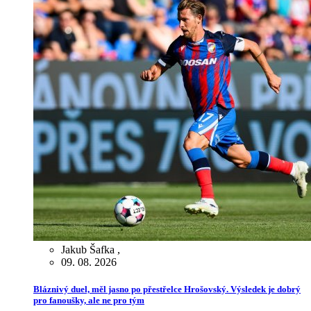
Jakub Šafka
,
09. 08. 2026
Bláznivý duel, měl jasno po přestřelce Hrošovský. Výsledek je dobrý
pro fanoušky, ale ne pro tým