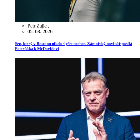
Petr Zajíc
,
05. 08. 2026
Sen, který v Bostonu nikdo slyšet nechce. Zámořský novinář posílá
Pastrňáka k McDavidovi