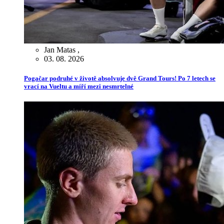
Jan Matas
,
03. 08. 2026
Pogačar podruhé v životě absolvuje dvě Grand Tours! Po 7 letech se
vrací na Vueltu a míří mezi nesmrtelné