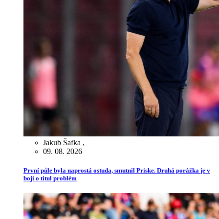
Jakub Šafka
,
09. 08. 2026
První půle byla naprostá ostuda, smutnil Priske. Druhá porážka je v
boji o titul problém