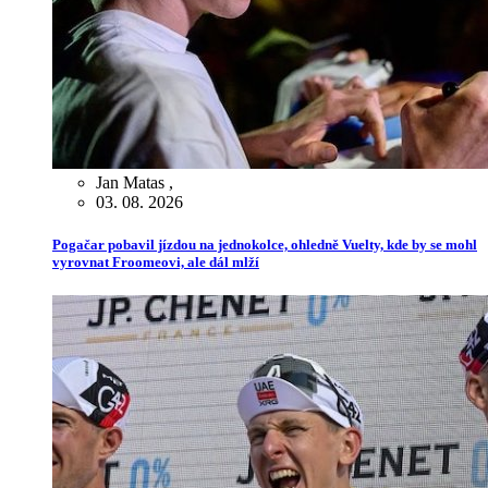
Jan Matas
,
03. 08. 2026
Pogačar pobavil jízdou na jednokolce, ohledně Vuelty, kde by se mohl
vyrovnat Froomeovi, ale dál mlží