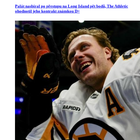
Palát nasbíral po přestupu na Long Island pět bodů, The Athletic
ohodnotil jeho kontrakt známkou D+