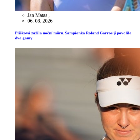
Jan Matas
,
06. 08. 2026
Plíšková zažila noční můru. Šampionka Roland Garros jí povolila
dva gamy