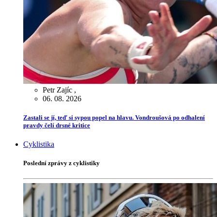
Petr Zajíc
,
06. 08. 2026
Zastali se jí, teď si sypou popel na hlavu. Vondroušová po odhalení
pravdy čelí drsné kritice
Cyklistika
Poslední zprávy z cyklistiky