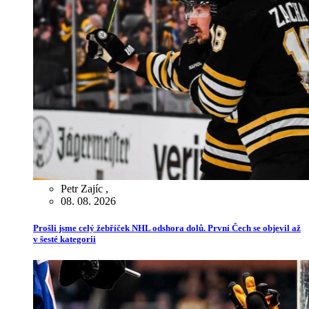
Petr Zajíc
,
08. 08. 2026
Prošli jsme celý žebříček NHL odshora dolů. První Čech se objevil až
v šesté kategorii