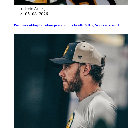
Petr Zajíc
,
05. 08. 2026
Pastrňák obhájil druhou příčku mezi křídly NHL, Nečas se ztratil