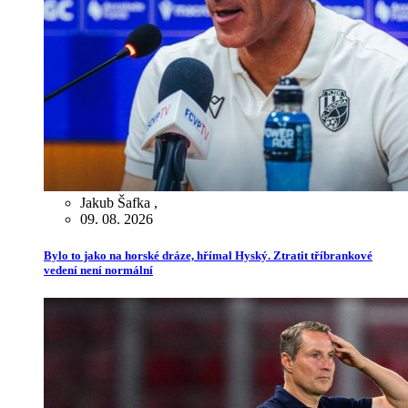
Jakub Šafka
,
09. 08. 2026
Bylo to jako na horské dráze, hřímal Hyský. Ztratit tříbrankové
vedení není normální