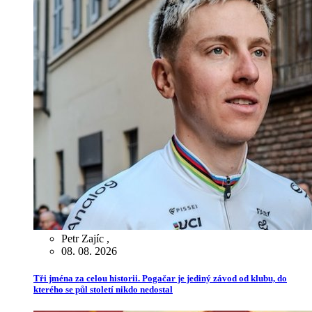
Petr Zajíc
,
08. 08. 2026
Tři jména za celou historii. Pogačar je jediný závod od klubu, do
kterého se půl století nikdo nedostal