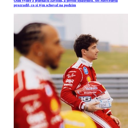
Osm výher z jedenácti závodů, a přesto opatrnost. Šéf Mercedesu
prozradil, co si tým schoval na podzim