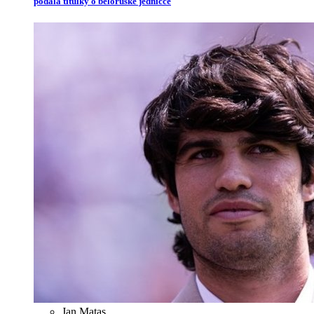
podala titulky o běloruské jedničce
Jan Matas
,