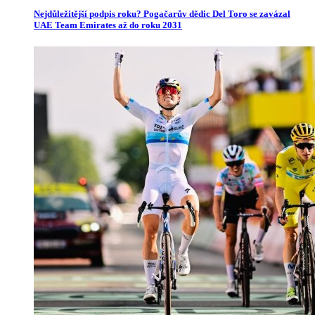
Nejdůležitější podpis roku? Pogačarův dědic Del Toro se zavázal
UAE Team Emirates až do roku 2031