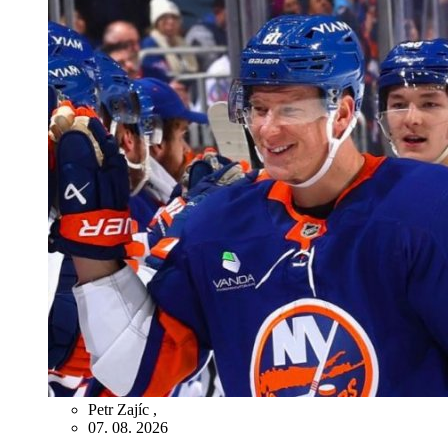
Petr Zajíc
,
07. 08. 2026