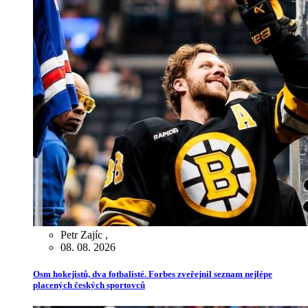
Petr Zajíc
,
08. 08. 2026
Osm hokejistů, dva fotbalisté. Forbes zveřejnil seznam nejlépe
placených českých sportovců