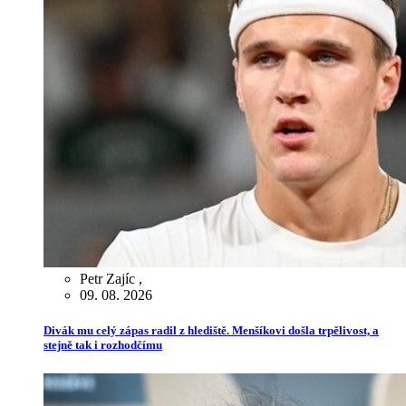
Petr Zajíc
,
09. 08. 2026
Divák mu celý zápas radil z hlediště. Menšíkovi došla trpělivost, a
stejně tak i rozhodčímu