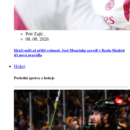
Petr Zajíc
,
08. 08. 2026
Hráči měli až příliš volnosti. José Mourinho zavedl v Realu Madrid
tři nová pravidla
Hokej
Poslední zprávy z hokeje