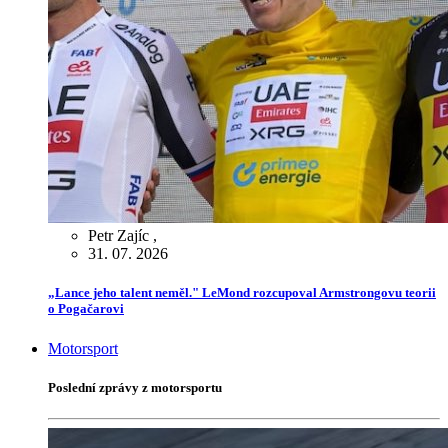
Petr Zajíc
,
31. 07. 2026
„Lance jeho talent neměl." LeMond rozcupoval Armstrongovu teorii
o Pogačarovi
Motorsport
Poslední zprávy z motorsportu