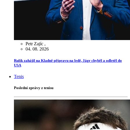
Petr Zajíc
,
04. 08. 2026
Rulík zahájil na Kladně přípravu na ledě, Jágr chyběl a odletěl do
USA
Tenis
Poslední zprávy z tenisu