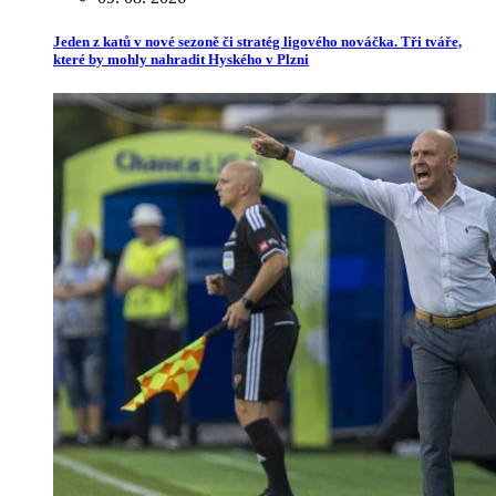
Jeden z katů v nové sezoně či stratég ligového nováčka. Tři tváře,
které by mohly nahradit Hyského v Plzni