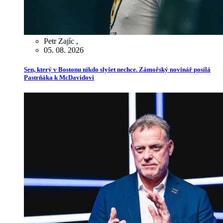
Petr Zajíc
,
05. 08. 2026
Sen, který v Bostonu nikdo slyšet nechce. Zámořský novinář posílá
Pastrňáka k McDavidovi