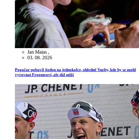
Jan Matas
,
03. 08. 2026
Pogačar pobavil jízdou na jednokolce, ohledně Vuelty, kde by se mohl
vyrovnat Froomeovi, ale dál mlží