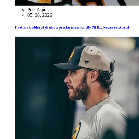
Petr Zajíc
,
05. 08. 2026
Pastrňák obhájil druhou příčku mezi křídly NHL, Nečas se ztratil