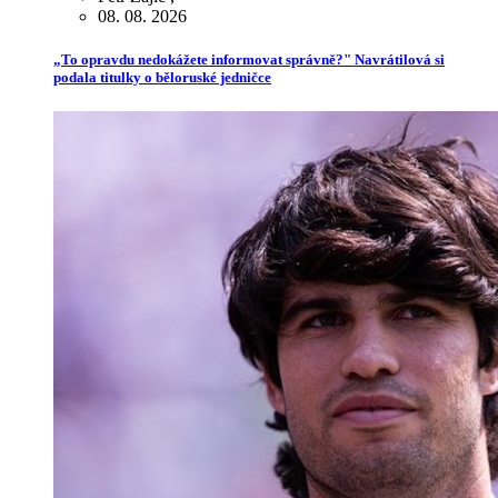
08. 08. 2026
„To opravdu nedokážete informovat správně?" Navrátilová si
podala titulky o běloruské jedničce