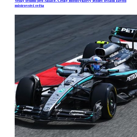
Velký triumf pro Salače. Český motocyklový jezdec ovládl závod
mistrovství světa