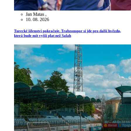
Jan Matas
,
10. 08. 2026
Turecké šílenství pokračuje. Trabzonspor si jde pro další hvězdu,
která bude mít vyšší plat než Salah