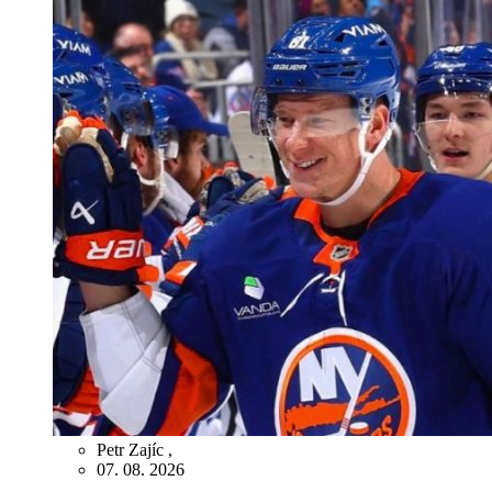
Petr Zajíc
,
07. 08. 2026