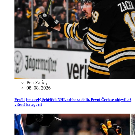
Petr Zajíc
,
08. 08. 2026
Prošli jsme celý žebříček NHL odshora dolů. První Čech se objevil až
v šesté kategorii