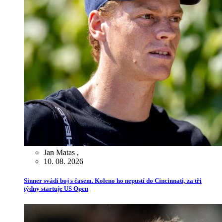
Jan Matas
,
10. 08. 2026
Sinner svádí boj s časem. Koleno ho nepustí do Cincinnati, za tři
týdny startuje US Open