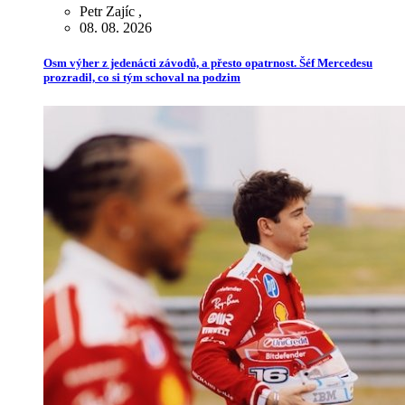
Petr Zajíc
,
08. 08. 2026
Osm výher z jedenácti závodů, a přesto opatrnost. Šéf Mercedesu
prozradil, co si tým schoval na podzim