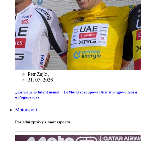
Petr Zajíc
,
31. 07. 2026
„Lance jeho talent neměl." LeMond rozcupoval Armstrongovu teorii
o Pogačarovi
Motorsport
Poslední zprávy z motorsportu