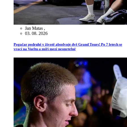
Jan Matas
,
03. 08. 2026
Pogačar podruhé v životě absolvuje dvě Grand Tours! Po 7 letech se
vrací na Vueltu a míří mezi nesmrtelné