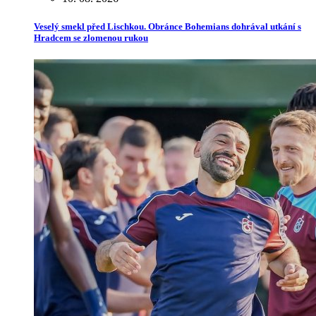
Veselý smekl před Lischkou. Obránce Bohemians dohrával utkání s
Hradcem se zlomenou rukou