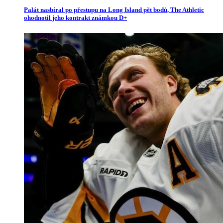
Palát nasbíral po přestupu na Long Island pět bodů, The Athletic
ohodnotil jeho kontrakt známkou D+