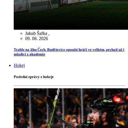
Jakub Šafka
,
09. 08. 2026
Trable na jihu Čech. Budějovice opouští hráči ve velkém, prchají už i
mladíci z akademie
Hokej
Poslední zprávy z hokeje