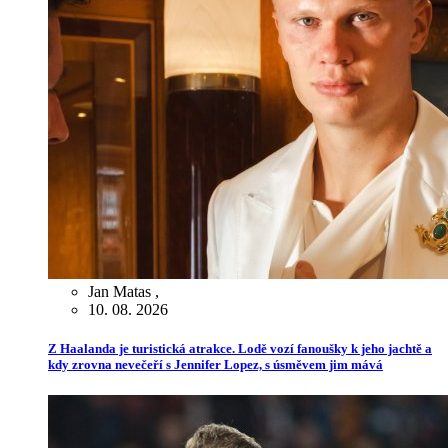
Jan Matas
,
10. 08. 2026
Z Haalanda je turistická atrakce. Lodě vozí fanoušky k jeho jachtě a
kdy zrovna nevečeří s Jennifer Lopez, s úsměvem jim mává