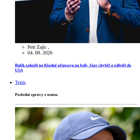
Petr Zajíc
,
04. 08. 2026
Rulík zahájil na Kladně přípravu na ledě, Jágr chyběl a odletěl do
USA
Tenis
Poslední zprávy z tenisu