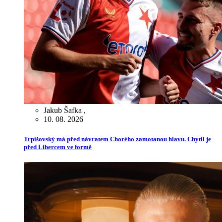
Jakub Šafka
,
10. 08. 2026
Trpišovský má před návratem Chorého zamotanou hlavu. Chytil je
před Libercem ve formě