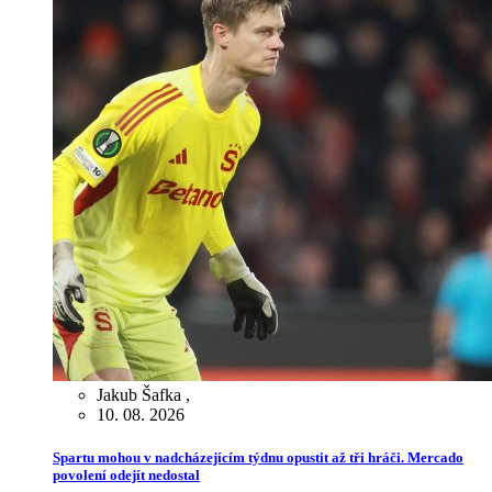
Jakub Šafka
,
10. 08. 2026
Spartu mohou v nadcházejícím týdnu opustit až tři hráči. Mercado
povolení odejít nedostal