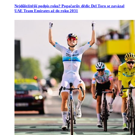
Nejdůležitější podpis roku? Pogačarův dědic Del Toro se zavázal
UAE Team Emirates až do roku 2031