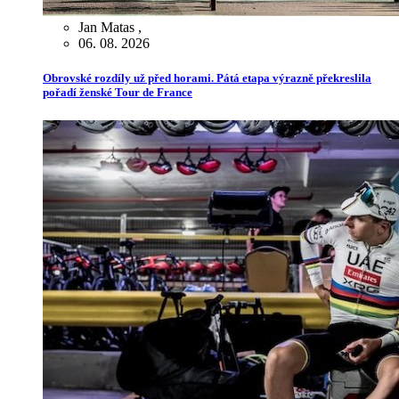
Jan Matas
,
06. 08. 2026
Obrovské rozdíly už před horami. Pátá etapa výrazně překreslila
pořadí ženské Tour de France