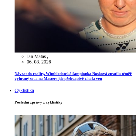
Jan Matas
,
06. 08. 2026
Návrat do reality. Wimbledonská šampionka Nosková ztratila téměř
vyhraný set a na Masters jde překvapivě z kola ven
Cyklistika
Poslední zprávy z cyklistiky