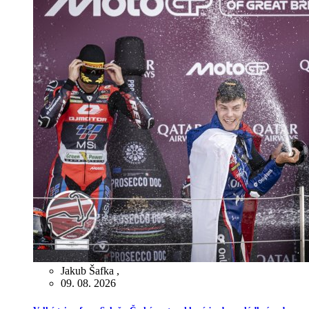
Jakub Šafka
,
09. 08. 2026