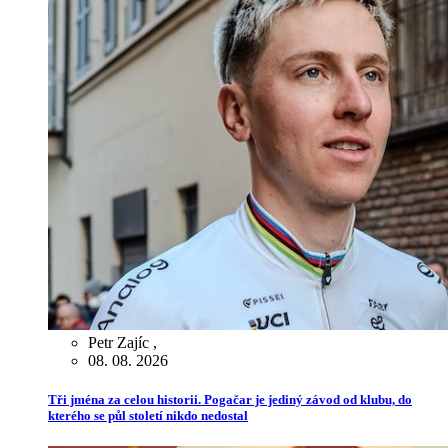
Petr Zajíc
,
08. 08. 2026
Tři jména za celou historii. Pogačar je jediný závod od klubu, do
kterého se půl století nikdo nedostal