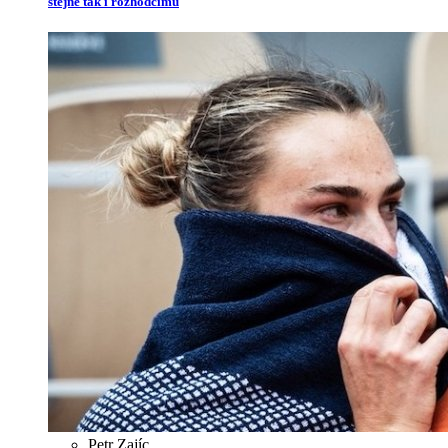
stejně tak i rozhodčímu
Petr Zajíc
,