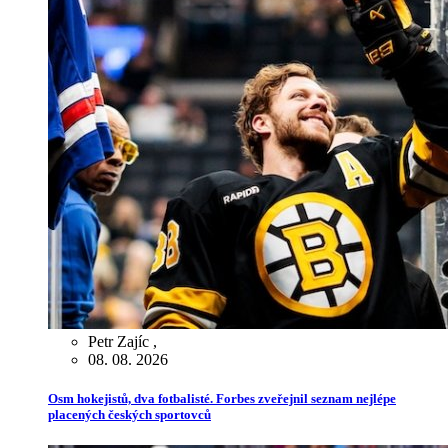
Petr Zajíc
,
08. 08. 2026
Osm hokejistů, dva fotbalisté. Forbes zveřejnil seznam nejlépe
placených českých sportovců