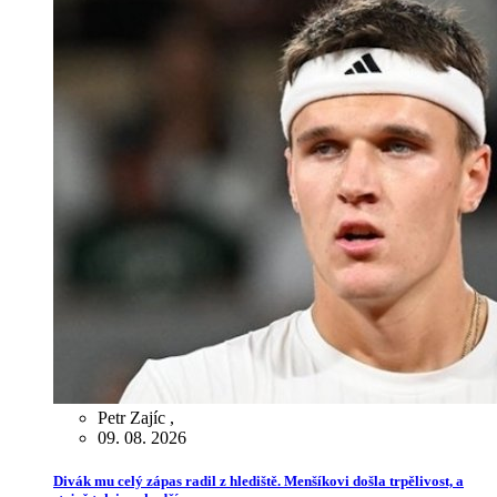
Petr Zajíc
,
09. 08. 2026
Divák mu celý zápas radil z hlediště. Menšíkovi došla trpělivost, a