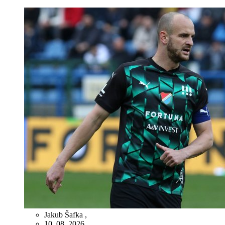
Jakub Šafka
,
10. 08. 2026