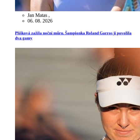
Jan Matas
,
06. 08. 2026
Plíšková zažila noční můru. Šampionka Roland Garros jí povolila
dva gamy