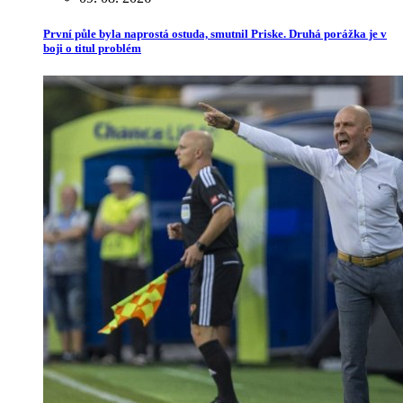
První půle byla naprostá ostuda, smutnil Priske. Druhá porážka je v
boji o titul problém