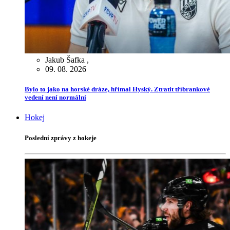
Jakub Šafka
,
09. 08. 2026
Bylo to jako na horské dráze, hřímal Hyský. Ztratit tříbrankové
vedení není normální
Hokej
Poslední zprávy z hokeje