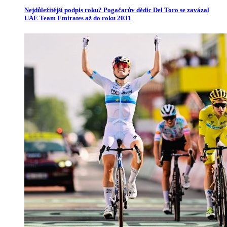
Nejdůležitější podpis roku? Pogačarův dědic Del Toro se zavázal
UAE Team Emirates až do roku 2031