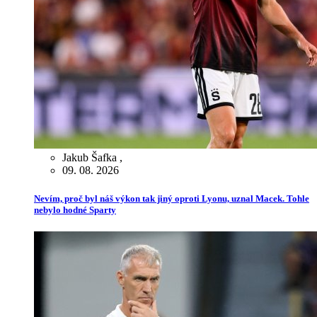
Jakub Šafka
,
09. 08. 2026
Nevím, proč byl náš výkon tak jiný oproti Lyonu, uznal Macek. Tohle
nebylo hodné Sparty