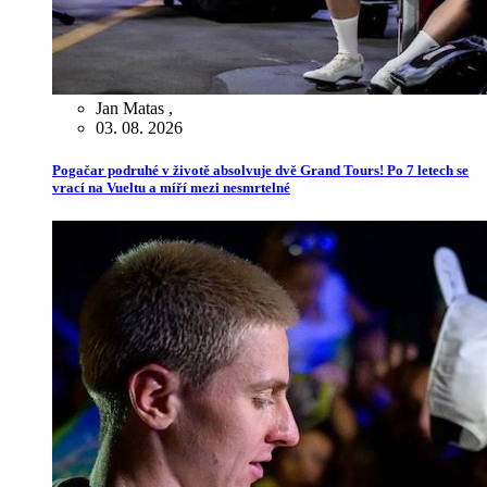
Jan Matas
,
03. 08. 2026
Pogačar podruhé v životě absolvuje dvě Grand Tours! Po 7 letech se
vrací na Vueltu a míří mezi nesmrtelné