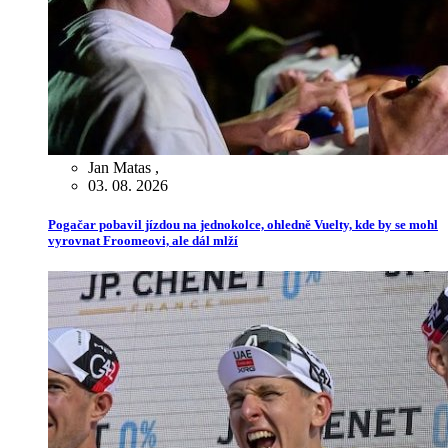
Jan Matas
,
03. 08. 2026
Pogačar pobavil jízdou na jednokolce, ohledně Vuelty, kde by se mohl
vyrovnat Froomeovi, ale dál mlží