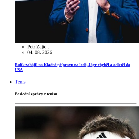
Petr Zajíc
,
04. 08. 2026
Rulík zahájil na Kladně přípravu na ledě, Jágr chyběl a odletěl do
USA
Tenis
Poslední zprávy z tenisu