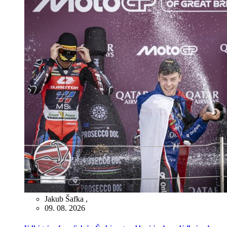
Jakub Šafka
,
09. 08. 2026