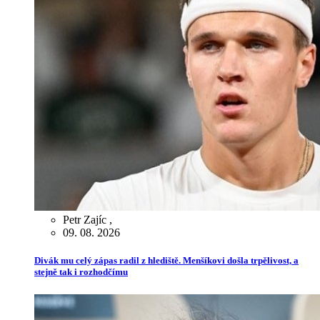
Petr Zajíc
,
09. 08. 2026
Divák mu celý zápas radil z hlediště. Menšíkovi došla trpělivost, a
stejně tak i rozhodčímu