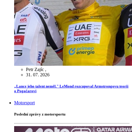
Petr Zajíc
,
31. 07. 2026
„Lance jeho talent neměl." LeMond rozcupoval Armstrongovu teorii
o Pogačarovi
Motorsport
Poslední zprávy z motorsportu