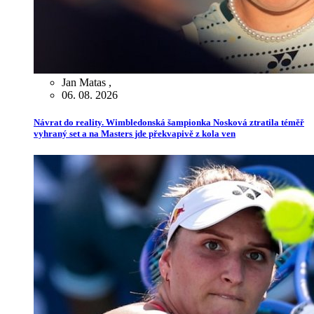
Jan Matas
,
06. 08. 2026
Návrat do reality. Wimbledonská šampionka Nosková ztratila téměř
vyhraný set a na Masters jde překvapivě z kola ven