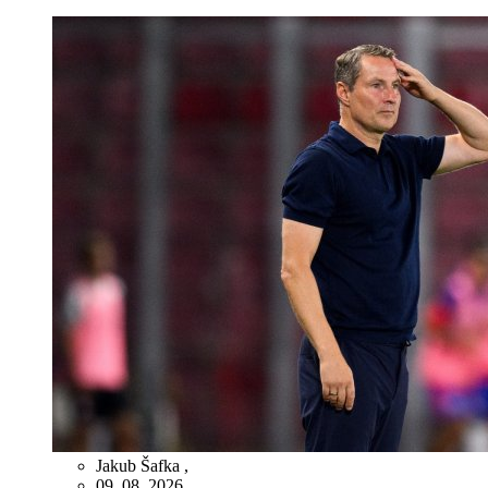
Jakub Šafka
,
09. 08. 2026