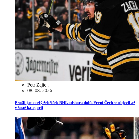
Petr Zajíc
,
08. 08. 2026
Prošli jsme celý žebříček NHL odshora dolů. První Čech se objevil až
v šesté kategorii