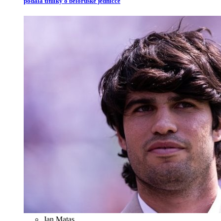
podala titulky o běloruské jedničce
Jan Matas
,