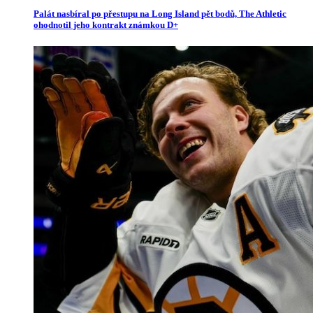
Palát nasbíral po přestupu na Long Island pět bodů, The Athletic
ohodnotil jeho kontrakt známkou D+