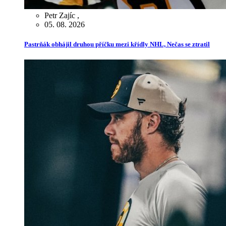
Petr Zajíc
,
05. 08. 2026
Pastrňák obhájil druhou příčku mezi křídly NHL, Nečas se ztratil