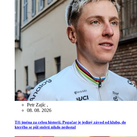
Petr Zajíc
,
08. 08. 2026
Tři jména za celou historii. Pogačar je jediný závod od klubu, do
kterého se půl století nikdo nedostal