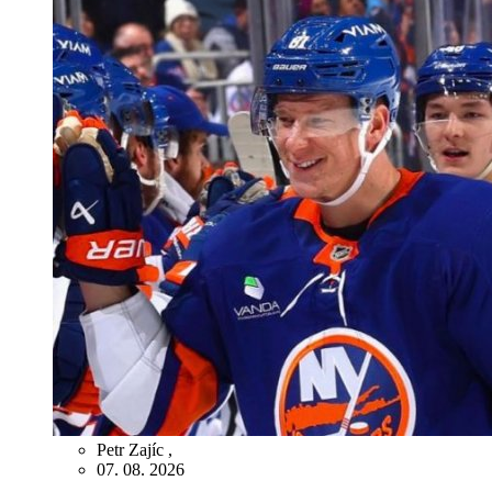
Petr Zajíc
,
07. 08. 2026