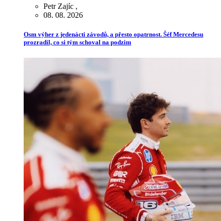
Petr Zajíc
,
08. 08. 2026
Osm výher z jedenácti závodů, a přesto opatrnost. Šéf Mercedesu
prozradil, co si tým schoval na podzim