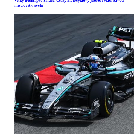
Velký triumf pro Salače. Český motocyklový jezdec ovládl závod
mistrovství světa