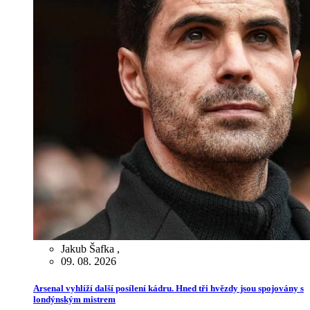
Jakub Šafka
,
09. 08. 2026
Arsenal vyhlíží další posílení kádru. Hned tři hvězdy jsou spojovány s
londýnským mistrem