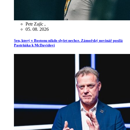
Petr Zajíc
,
05. 08. 2026
Sen, který v Bostonu nikdo slyšet nechce. Zámořský novinář posílá
Pastrňáka k McDavidovi