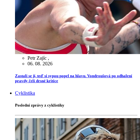
Petr Zajíc
,
06. 08. 2026
Zastali se jí, teď si sypou popel na hlavu. Vondroušová po odhalení
pravdy čelí drsné kritice
Cyklistika
Poslední zprávy z cyklistiky