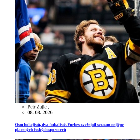
Petr Zajíc
,
08. 08. 2026
Osm hokejistů, dva fotbalisté. Forbes zveřejnil seznam nejlépe
placených českých sportovců