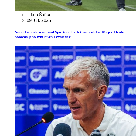
Jakub Šafka
,
09. 08. 2026
Naučit se vyhrávat nad Spartou chvíli trvá, culil se Majer. Druhý
poločas jeho tým bránil výsledek