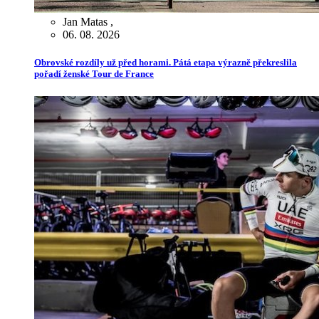
Jan Matas
,
06. 08. 2026
Obrovské rozdíly už před horami. Pátá etapa výrazně překreslila
pořadí ženské Tour de France