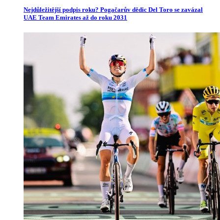
Nejdůležitější podpis roku? Pogačarův dědic Del Toro se zavázal
UAE Team Emirates až do roku 2031