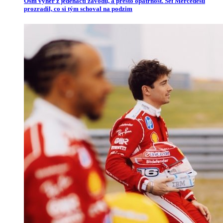
Osm výher z jedenácti závodů, a přesto opatrnost. Šéf Mercedesu
prozradil, co si tým schoval na podzim