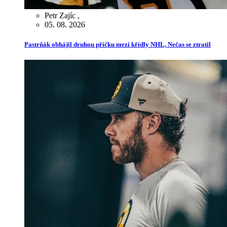
Petr Zajíc
,
05. 08. 2026
Pastrňák obhájil druhou příčku mezi křídly NHL, Nečas se ztratil