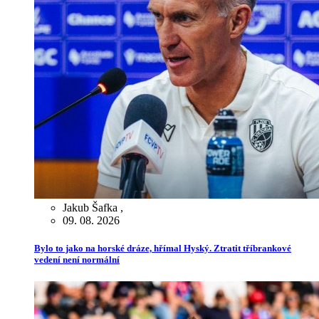
Jakub Šafka
,
09. 08. 2026
Bylo to jako na horské dráze, hřímal Hyský. Ztratit tříbrankové
vedení není normální