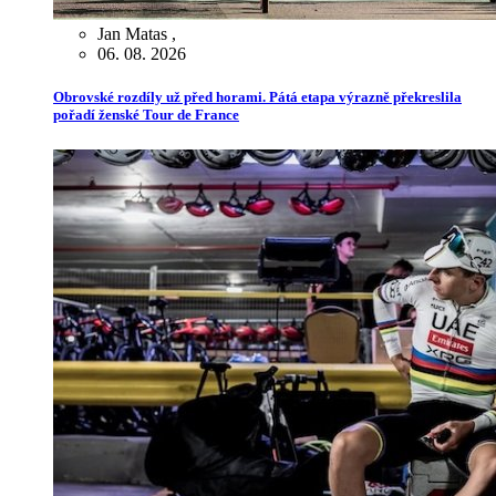
Jan Matas
,
06. 08. 2026
Obrovské rozdíly už před horami. Pátá etapa výrazně překreslila
pořadí ženské Tour de France