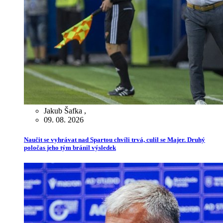
Jakub Šafka
,
09. 08. 2026
Naučit se vyhrávat nad Spartou chvíli trvá, culil se Majer. Druhý
poločas jeho tým bránil výsledek