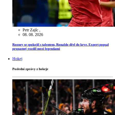
Petr Zajíc
,
08. 08. 2026
Rooney se spokojil s talentem, Ronaldo dřel do krve. Expert popsal
propastný rozdíl mezi legendami
Hokej
Poslední zprávy z hokeje