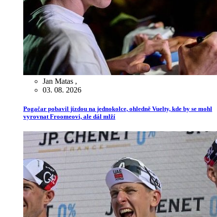
Jan Matas
,
03. 08. 2026
Pogačar pobavil jízdou na jednokolce, ohledně Vuelty, kde by se mohl
vyrovnat Froomeovi, ale dál mlží