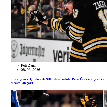
Petr Zajíc
,
08. 08. 2026
Prošli jsme celý žebříček NHL odshora dolů. První Čech se objevil až
v šesté kategorii