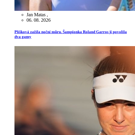
Jan Matas
,
06. 08. 2026
Plíšková zažila noční můru. Šampionka Roland Garros jí povolila
dva gamy