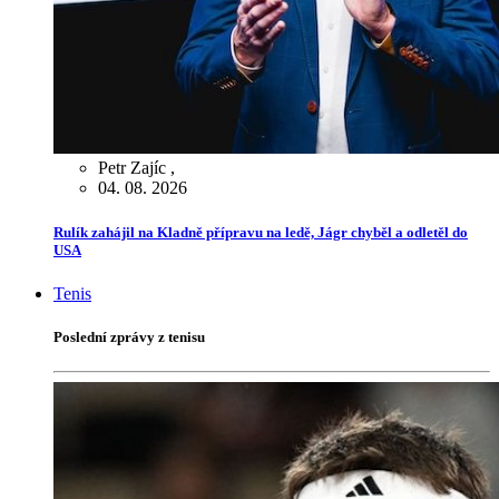
Petr Zajíc
,
04. 08. 2026
Rulík zahájil na Kladně přípravu na ledě, Jágr chyběl a odletěl do
USA
Tenis
Poslední zprávy z tenisu