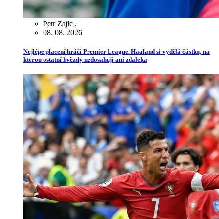
Petr Zajíc
,
08. 08. 2026
Nejlépe placení hráči Premier League. Haaland si vydělá částku, na
kterou ostatní hvězdy nedosahují ani zdaleka