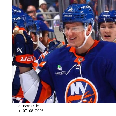
Petr Zajíc
,
07. 08. 2026