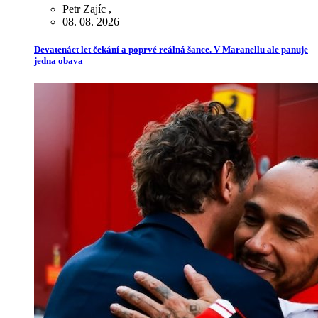
Petr Zajíc
,
08. 08. 2026
Devatenáct let čekání a poprvé reálná šance. V Maranellu ale panuje
jedna obava