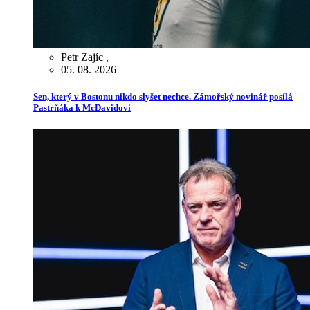
Petr Zajíc
,
05. 08. 2026
Sen, který v Bostonu nikdo slyšet nechce. Zámořský novinář posílá
Pastrňáka k McDavidovi