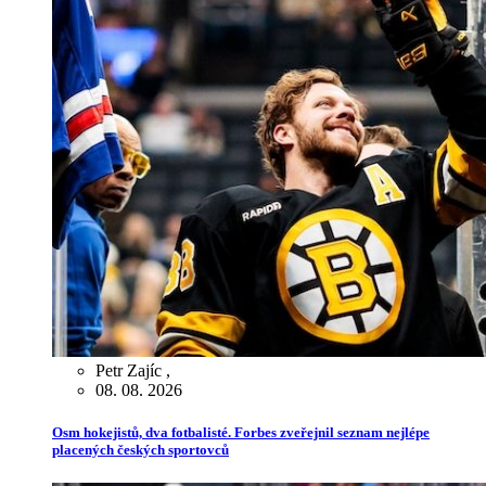
Petr Zajíc
,
08. 08. 2026
Osm hokejistů, dva fotbalisté. Forbes zveřejnil seznam nejlépe
placených českých sportovců