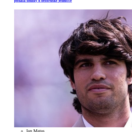
podala titulky o běloruské jedničce
Jan Matas
,