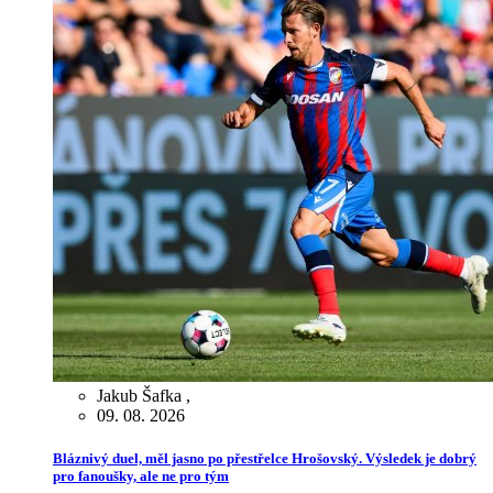
Jakub Šafka
,
09. 08. 2026
Bláznivý duel, měl jasno po přestřelce Hrošovský. Výsledek je dobrý
pro fanoušky, ale ne pro tým