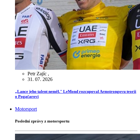
Petr Zajíc
,
31. 07. 2026
„Lance jeho talent neměl." LeMond rozcupoval Armstrongovu teorii
o Pogačarovi
Motorsport
Poslední zprávy z motorsportu