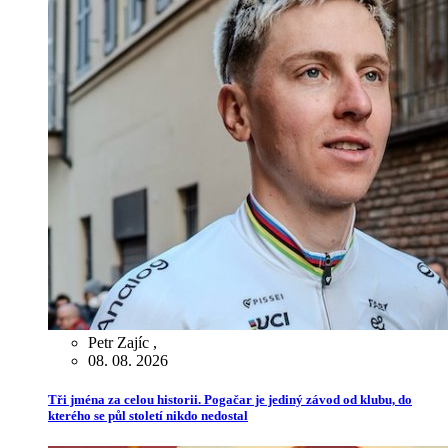
Petr Zajíc
,
08. 08. 2026
Tři jména za celou historii. Pogačar je jediný závod od klubu, do
kterého se půl století nikdo nedostal