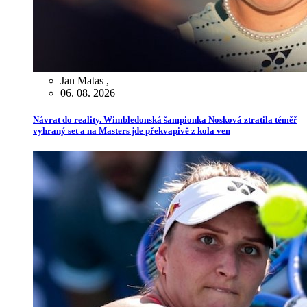
Jan Matas
,
06. 08. 2026
Návrat do reality. Wimbledonská šampionka Nosková ztratila téměř
vyhraný set a na Masters jde překvapivě z kola ven