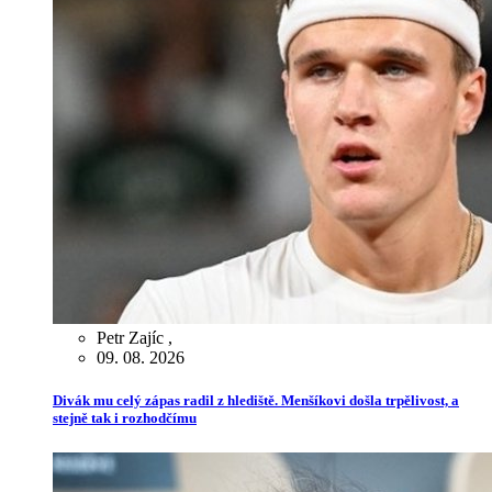
Petr Zajíc
,
09. 08. 2026
Divák mu celý zápas radil z hlediště. Menšíkovi došla trpělivost, a
stejně tak i rozhodčímu