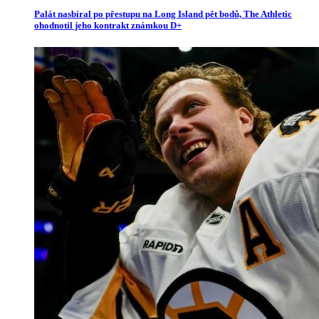
Palát nasbíral po přestupu na Long Island pět bodů, The Athletic
ohodnotil jeho kontrakt známkou D+