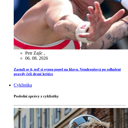
Petr Zajíc
,
06. 08. 2026
Zastali se jí, teď si sypou popel na hlavu. Vondroušová po odhalení
pravdy čelí drsné kritice
Cyklistika
Poslední zprávy z cyklistiky