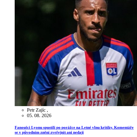
Petr Zajíc
,
05. 08. 2026
Fanoušci Lyonu spustili po porážce na Letné vlnu kritiky. Komentáře
se v původním znění zveřejnit ani nedají