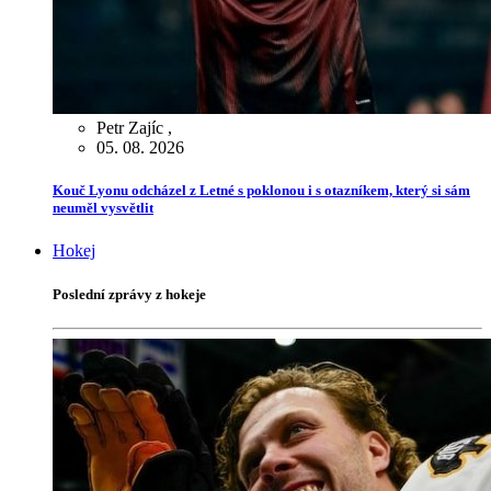
Petr Zajíc
,
05. 08. 2026
Kouč Lyonu odcházel z Letné s poklonou i s otazníkem, který si sám
neuměl vysvětlit
Hokej
Poslední zprávy z hokeje