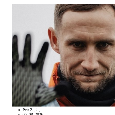
Petr Zajíc
,
05. 08. 2026