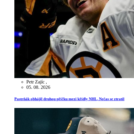
Petr Zajíc
,
05. 08. 2026
Pastrňák obhájil druhou příčku mezi křídly NHL, Nečas se ztratil