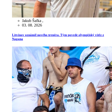
Jakub Šafka
,
03. 08. 2026
Litvínov oznámil nového trenéra. Tým povede olympijský vítěz z
Nagana