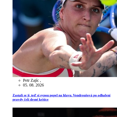
Petr Zajíc
,
05. 08. 2026
Zastali se jí, teď si sypou popel na hlavu. Vondroušová po odhalení
pravdy čelí drsné kritice