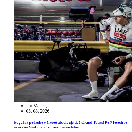
Jan Matas
,
03. 08. 2026
Pogačar podruhé v životě absolvuje dvě Grand Tours! Po 7 letech se
vrací na Vueltu a míří mezi nesmrtelné