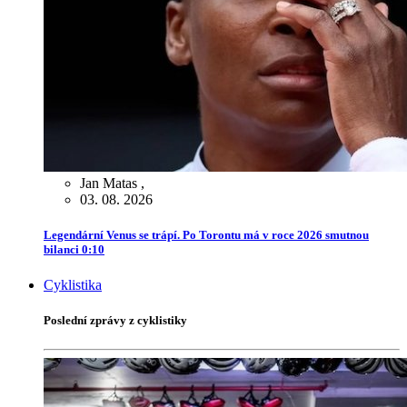
Jan Matas
,
03. 08. 2026
Legendární Venus se trápí. Po Torontu má v roce 2026 smutnou
bilanci 0:10
Cyklistika
Poslední zprávy z cyklistiky