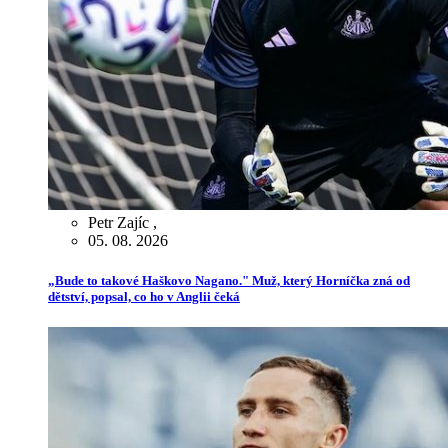
Petr Zajíc
,
05. 08. 2026
„Bude to takové Haškovo Nagano." Muž, který Horníčka zná od
dětství, popsal, co ho v Anglii čeká