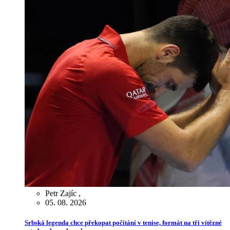
Petr Zajíc
,
05. 08. 2026
Srbská legenda chce překopat počítání v tenise, formát na tři vítězné