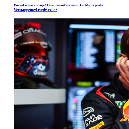
Pořád si jen stěžuje! Devítinásobný vítěz Le Mans poslal
Verstappenovi tvrdý vzkaz