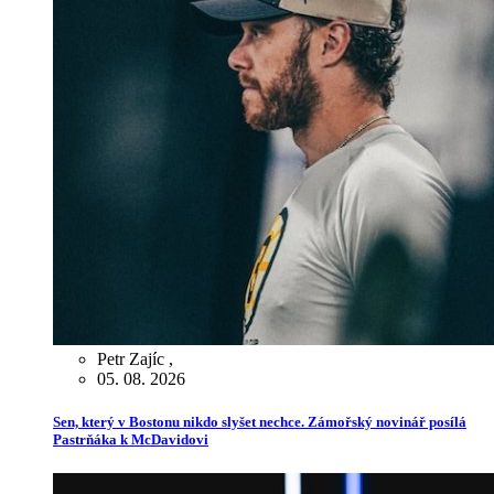
Petr Zajíc
,
05. 08. 2026
Sen, který v Bostonu nikdo slyšet nechce. Zámořský novinář posílá
Pastrňáka k McDavidovi