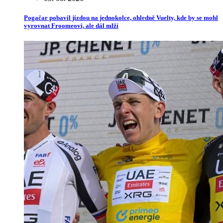
Pogačar pobavil jízdou na jednokolce, ohledně Vuelty, kde by se mohl
vyrovnat Froomeovi, ale dál mlží