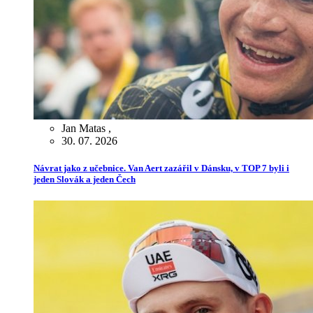
Jan Matas
,
30. 07. 2026
Návrat jako z učebnice. Van Aert zazářil v Dánsku, v TOP 7 byli i
jeden Slovák a jeden Čech