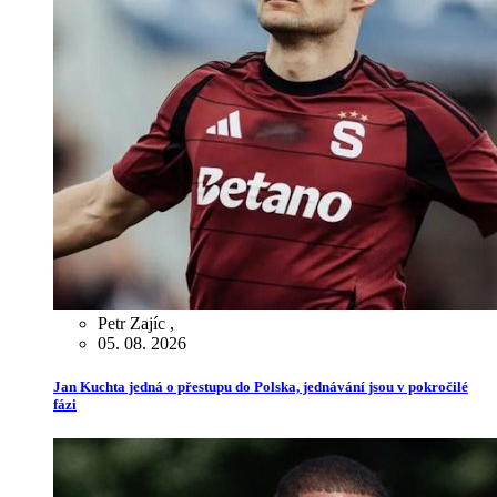
Petr Zajíc
,
05. 08. 2026
Jan Kuchta jedná o přestupu do Polska, jednávání jsou v pokročilé
fázi