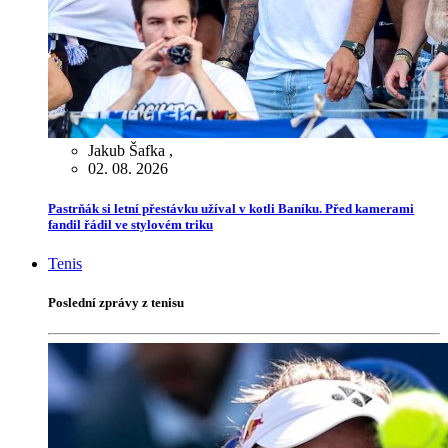
Jakub Šafka
,
02. 08. 2026
Pastrňák si letní přestávku užíval v kotli Baníku. Před kamerami
fandil řádil ve stylovém triku
Tenis
Poslední zprávy z tenisu