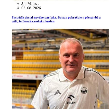
Jan Matas
,
03. 08. 2026
Pastrňák dostal nového parťáka. Boston pokračuje v přestavbě a
věří, že Peterka změní ofenzivu