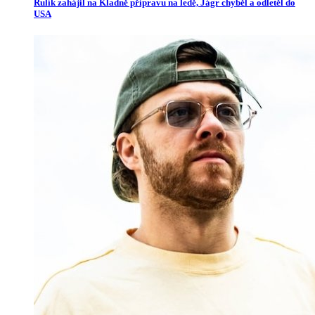
Rulík zahájil na Kladně přípravu na ledě, Jágr chyběl a odletěl do
USA