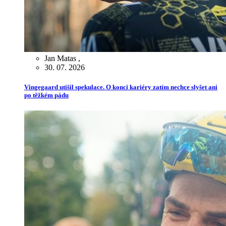
Jan Matas
,
30. 07. 2026
Vingegaard utišil spekulace. O konci kariéry zatím nechce slyšet ani
po těžkém pádu