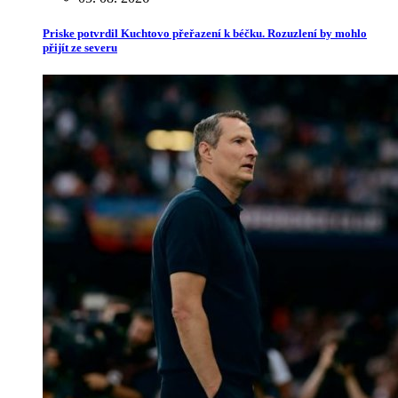
Priske potvrdil Kuchtovo přeřazení k béčku. Rozuzlení by mohlo
přijít ze severu