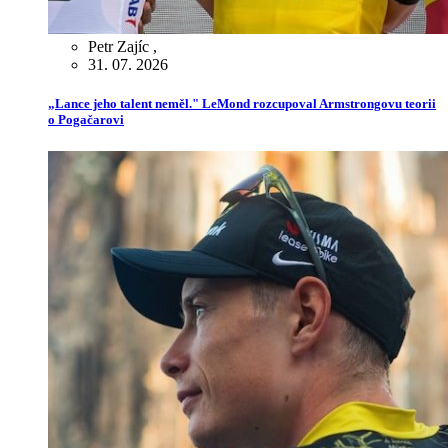
Petr Zajíc
,
31. 07. 2026
„Lance jeho talent neměl." LeMond rozcupoval Armstrongovu teorii
o Pogačarovi