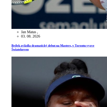
Jan Matas
,
03. 08. 2026
Bejlek zvládla dramatický debut na Masters, v Torontu vyzve
Šwiatekovou