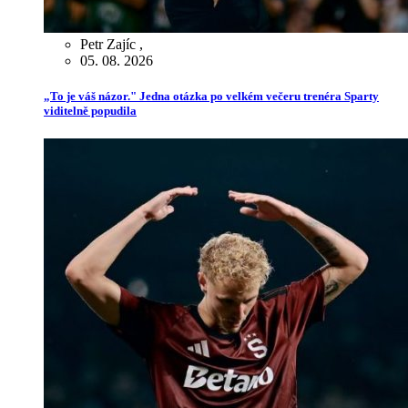
Petr Zajíc
,
05. 08. 2026
„To je váš názor." Jedna otázka po velkém večeru trenéra Sparty
viditelně popudila