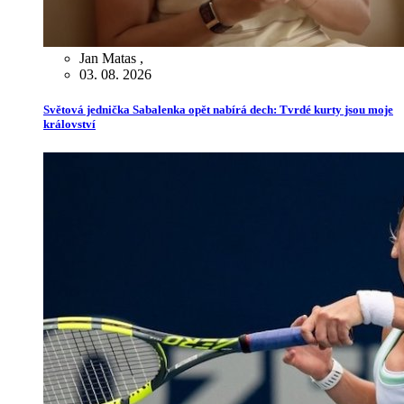
Jan Matas
,
03. 08. 2026
Světová jednička Sabalenka opět nabírá dech: Tvrdé kurty jsou moje
království