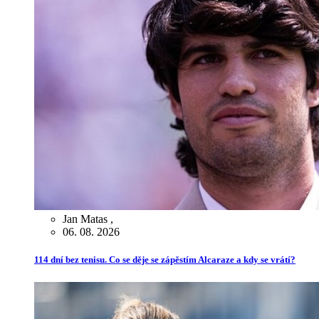
Jan Matas
,
06. 08. 2026
114 dní bez tenisu. Co se děje se zápěstím Alcaraze a kdy se vrátí?