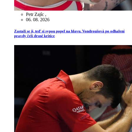
Petr Zajíc
,
06. 08. 2026
Zastali se jí, teď si sypou popel na hlavu. Vondroušová po odhalení
pravdy čelí drsné kritice