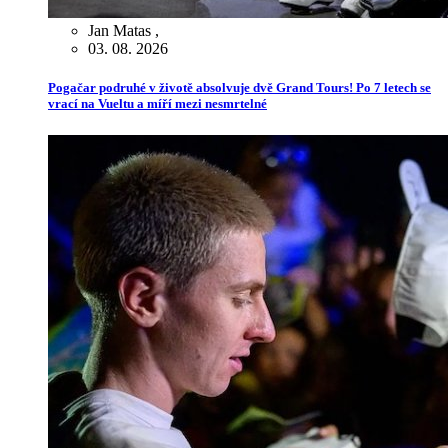
Jan Matas
,
03. 08. 2026
Pogačar podruhé v životě absolvuje dvě Grand Tours! Po 7 letech se
vrací na Vueltu a míří mezi nesmrtelné