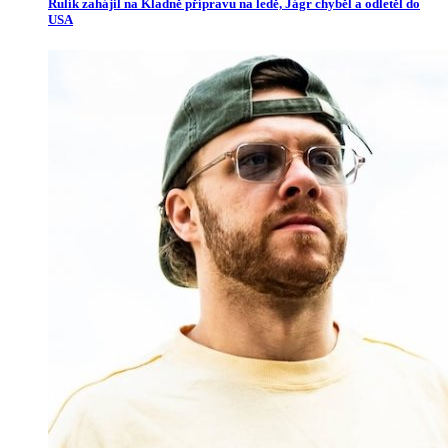
Rulík zahájil na Kladně přípravu na ledě, Jágr chyběl a odletěl do
USA