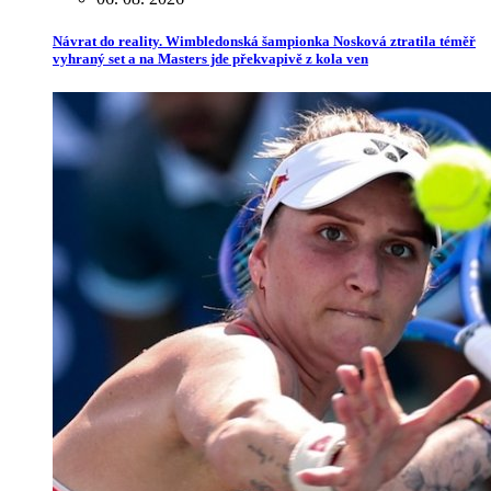
Návrat do reality. Wimbledonská šampionka Nosková ztratila téměř
vyhraný set a na Masters jde překvapivě z kola ven