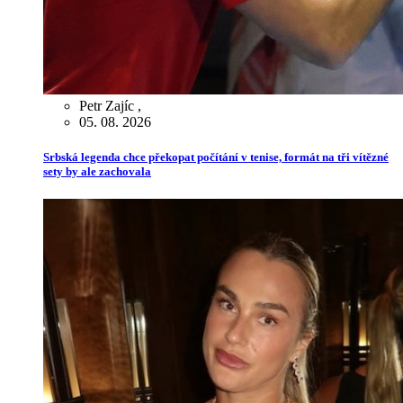
Petr Zajíc
,
05. 08. 2026
Srbská legenda chce překopat počítání v tenise, formát na tři vítězné
sety by ale zachovala