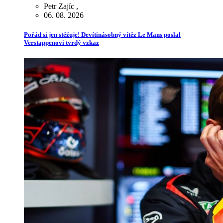
Petr Zajíc
,
06. 08. 2026
Pořád si jen stěžuje! Devítinásobný vítěz Le Mans poslal
Verstappenovi tvrdý vzkaz