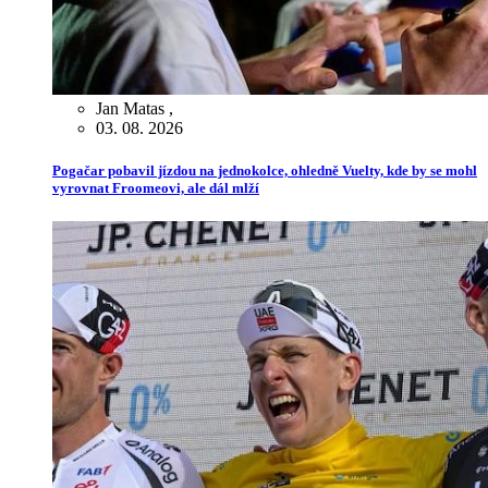
Jan Matas
,
03. 08. 2026
Pogačar pobavil jízdou na jednokolce, ohledně Vuelty, kde by se mohl
vyrovnat Froomeovi, ale dál mlží