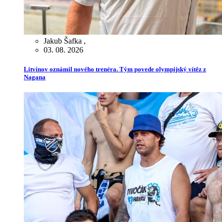
Jakub Šafka
,
03. 08. 2026
Litvínov oznámil nového trenéra. Tým povede olympijský vítěz z
Nagana