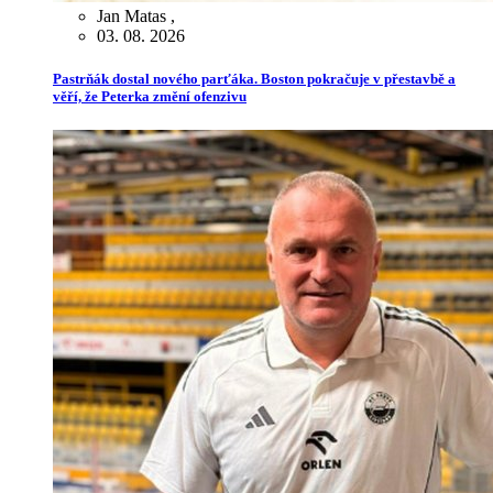
Jan Matas
,
03. 08. 2026
Pastrňák dostal nového parťáka. Boston pokračuje v přestavbě a
věří, že Peterka změní ofenzivu