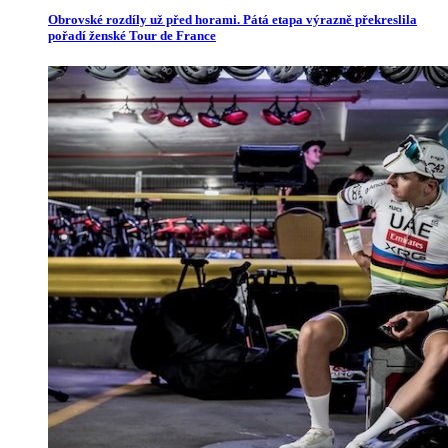
Obrovské rozdíly už před horami. Pátá etapa výrazně překreslila
pořadí ženské Tour de France