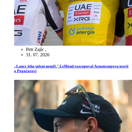
Petr Zajíc
,
31. 07. 2026
„Lance jeho talent neměl." LeMond rozcupoval Armstrongovu teorii
o Pogačarovi