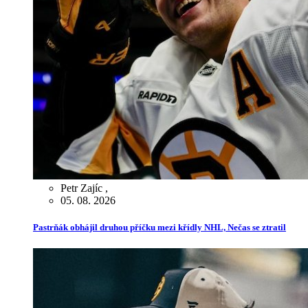
Petr Zajíc
,
05. 08. 2026
Pastrňák obhájil druhou příčku mezi křídly NHL, Nečas se ztratil