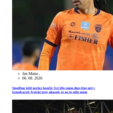
Jan Matas
,
06. 08. 2026
Smalling ještě nechce končit: Své tělo znám dnes lépe než v
šestadvaceti, fyzické testy ukazují, že na to stále mám