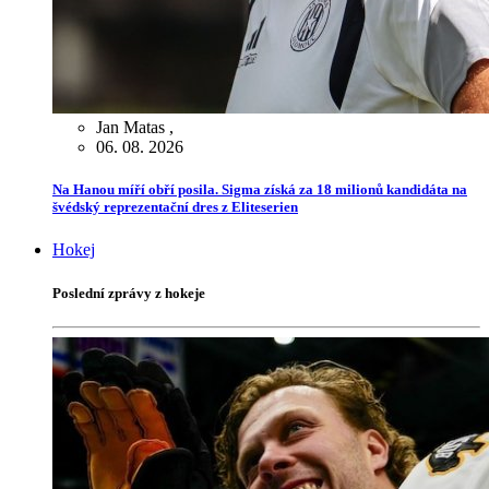
Jan Matas
,
06. 08. 2026
Na Hanou míří obří posila. Sigma získá za 18 milionů kandidáta na
švédský reprezentační dres z Eliteserien
Hokej
Poslední zprávy z hokeje