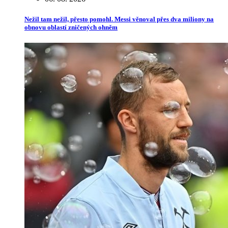
Nežil tam nežil, přesto pomohl. Messi věnoval přes dva miliony na
obnovu oblastí zničených ohněm