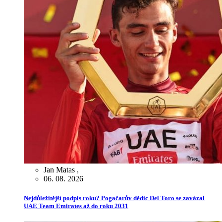
Jan Matas
,
06. 08. 2026
Nejdůležitější podpis roku? Pogačarův dědic Del Toro se zavázal
UAE Team Emirates až do roku 2031