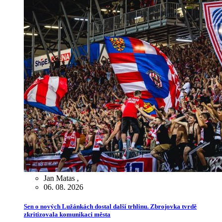
Jan Matas
,
06. 08. 2026
Sen o nových Lužánkách dostal další trhlinu. Zbrojovka tvrdě
zkritizovala komunikaci města