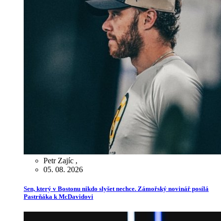
Petr Zajíc
,
05. 08. 2026
Sen, který v Bostonu nikdo slyšet nechce. Zámořský novinář posílá
Pastrňáka k McDavidovi