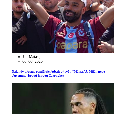
Jan Matas
,
06. 08. 2026
Salahův přestup rozděluje fotbalový svět. "Má na AC Milán nebo
Juventus," kroutí hlavou Carragher