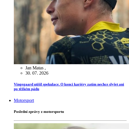
Jan Matas
,
30. 07. 2026
Vingegaard utišil spekulace. O konci kariéry zatím nechce slyšet ani
po těžkém pádu
Motorsport
Poslední zprávy z motorsportu