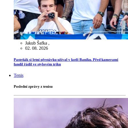
Jakub Šafka
,
02. 08. 2026
Pastrňák si letní přestávku užíval v kotli Baníku. Před kamerami
fandil řádil ve stylovém triku
Tenis
Poslední zprávy z tenisu