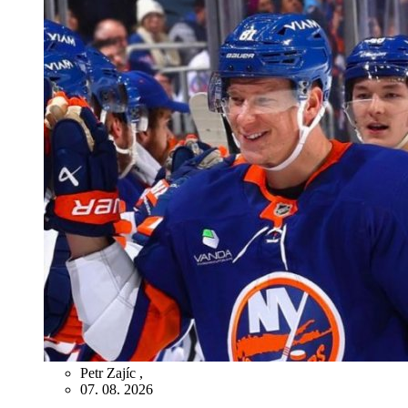
Petr Zajíc
,
07. 08. 2026