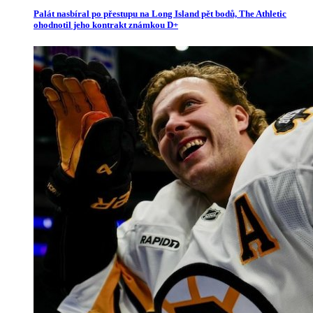
Palát nasbíral po přestupu na Long Island pět bodů, The Athletic
ohodnotil jeho kontrakt známkou D+