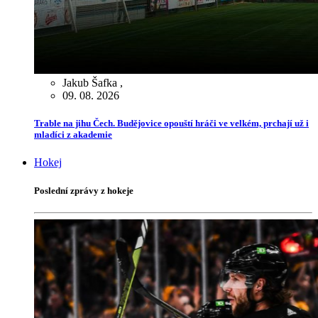
Jakub Šafka
,
09. 08. 2026
Trable na jihu Čech. Budějovice opouští hráči ve velkém, prchají už i
mladíci z akademie
Hokej
Poslední zprávy z hokeje