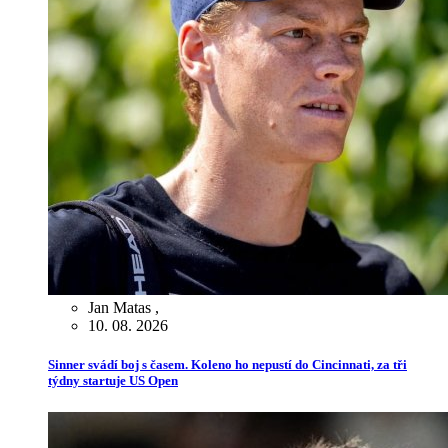
Jan Matas
,
10. 08. 2026
Sinner svádí boj s časem. Koleno ho nepustí do Cincinnati, za tři
týdny startuje US Open