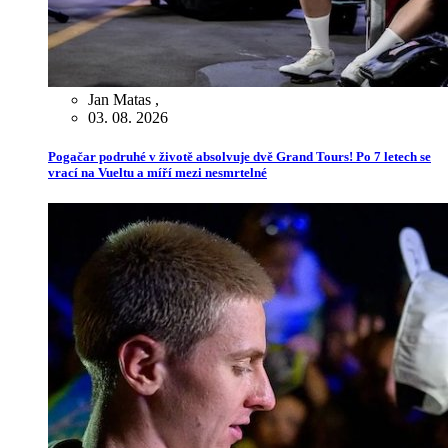
Jan Matas
,
03. 08. 2026
Pogačar podruhé v životě absolvuje dvě Grand Tours! Po 7 letech se
vrací na Vueltu a míří mezi nesmrtelné