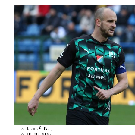
Jakub Šafka
,
10. 08. 2026