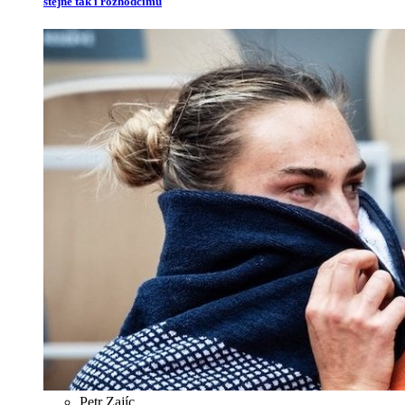
stejně tak i rozhodčímu
Petr Zajíc
,