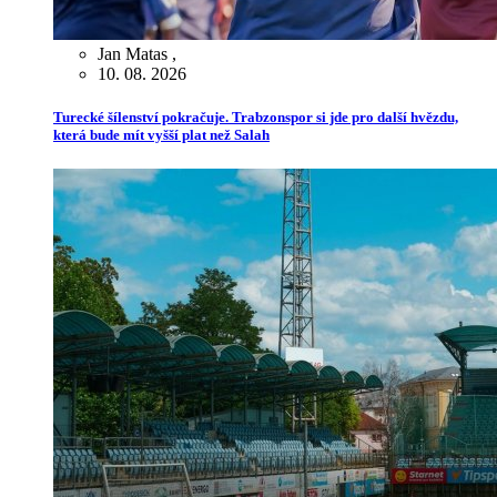
Jan Matas
,
10. 08. 2026
Turecké šílenství pokračuje. Trabzonspor si jde pro další hvězdu,
která bude mít vyšší plat než Salah