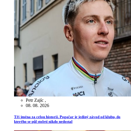
Petr Zajíc
,
08. 08. 2026
Tři jména za celou historii. Pogačar je jediný závod od klubu, do
kterého se půl století nikdo nedostal