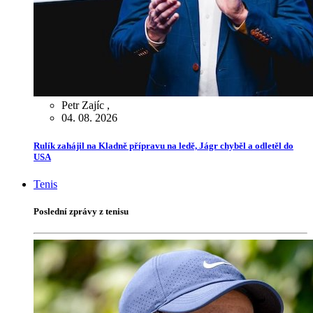
Petr Zajíc
,
04. 08. 2026
Rulík zahájil na Kladně přípravu na ledě, Jágr chyběl a odletěl do
USA
Tenis
Poslední zprávy z tenisu