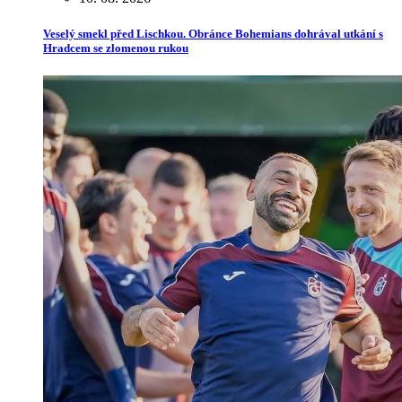
Veselý smekl před Lischkou. Obránce Bohemians dohrával utkání s
Hradcem se zlomenou rukou