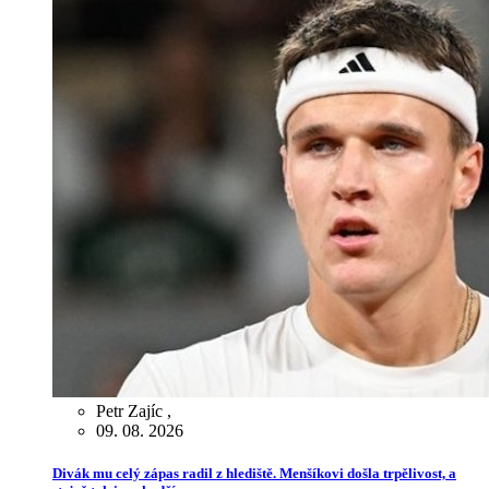
Petr Zajíc
,
09. 08. 2026
Divák mu celý zápas radil z hlediště. Menšíkovi došla trpělivost, a