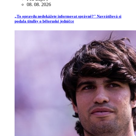
08. 08. 2026
„To opravdu nedokážete informovat správně?" Navrátilová si
podala titulky o běloruské jedničce