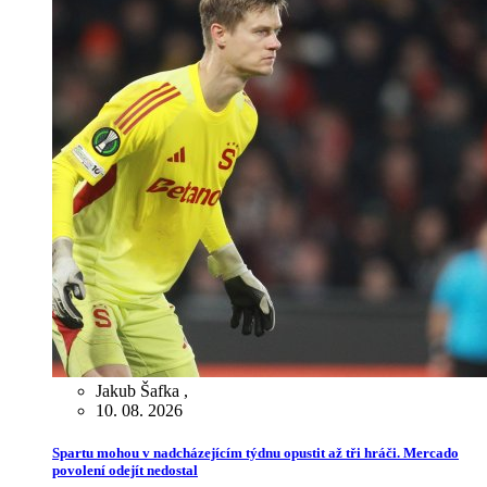
Jakub Šafka
,
10. 08. 2026
Spartu mohou v nadcházejícím týdnu opustit až tři hráči. Mercado
povolení odejít nedostal