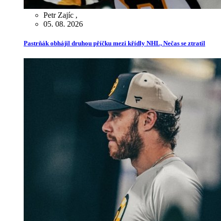
Petr Zajíc
,
05. 08. 2026
Pastrňák obhájil druhou příčku mezi křídly NHL, Nečas se ztratil