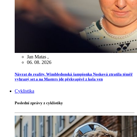
Jan Matas
,
06. 08. 2026
Návrat do reality. Wimbledonská šampionka Nosková ztratila téměř
vyhraný set a na Masters jde překvapivě z kola ven
Cyklistika
Poslední zprávy z cyklistiky