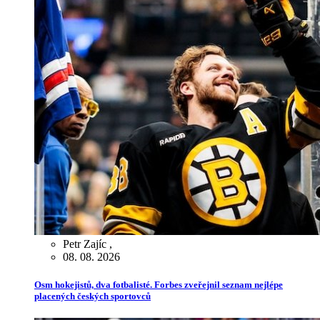
Petr Zajíc
,
08. 08. 2026
Osm hokejistů, dva fotbalisté. Forbes zveřejnil seznam nejlépe
placených českých sportovců