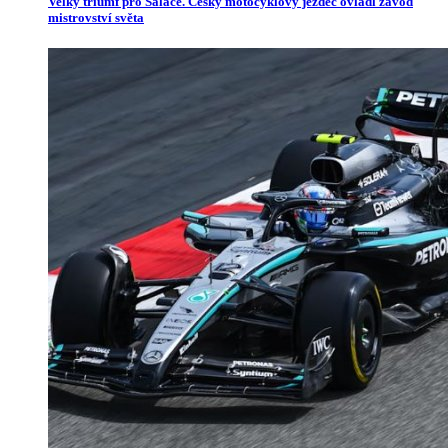
Velký triumf pro Salače. Český motocyklový jezdec ovládl závod
mistrovství světa