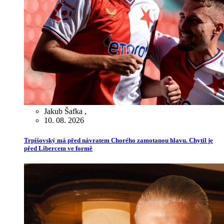
Jakub Šafka
,
10. 08. 2026
Trpišovský má před návratem Chorého zamotanou hlavu. Chytil je
před Libercem ve formě