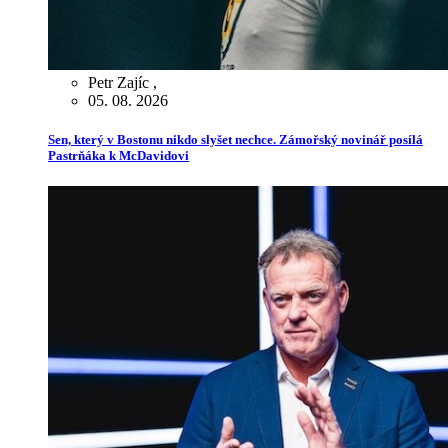
Petr Zajíc
,
05. 08. 2026
Sen, který v Bostonu nikdo slyšet nechce. Zámořský novinář posílá
Pastrňáka k McDavidovi