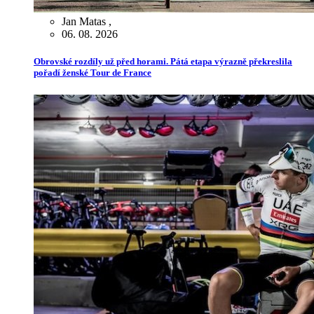
Jan Matas
,
06. 08. 2026
Obrovské rozdíly už před horami. Pátá etapa výrazně překreslila
pořadí ženské Tour de France