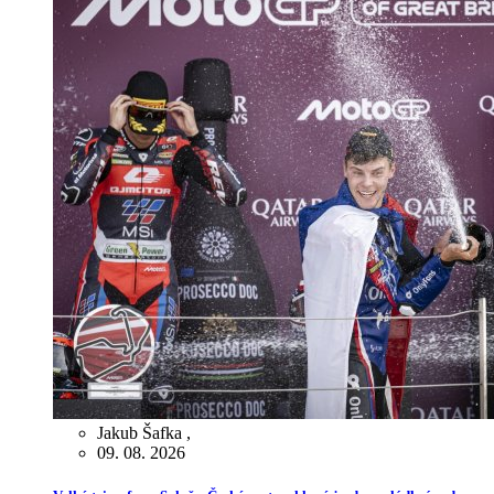
Jakub Šafka
,
09. 08. 2026