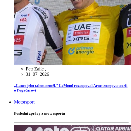
Petr Zajíc
,
31. 07. 2026
„Lance jeho talent neměl." LeMond rozcupoval Armstrongovu teorii
o Pogačarovi
Motorsport
Poslední zprávy z motorsportu