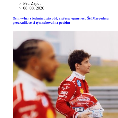
Petr Zajíc
,
08. 08. 2026
Osm výher z jedenácti závodů, a přesto opatrnost. Šéf Mercedesu
prozradil, co si tým schoval na podzim