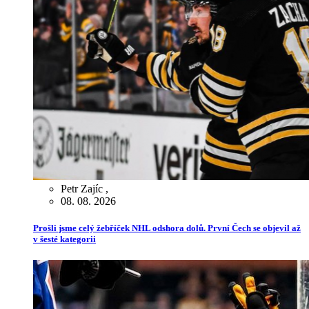
Petr Zajíc
,
08. 08. 2026
Prošli jsme celý žebříček NHL odshora dolů. První Čech se objevil až
v šesté kategorii