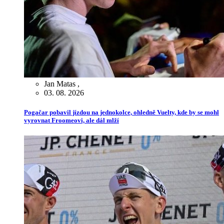
Jan Matas
,
03. 08. 2026
Pogačar pobavil jízdou na jednokolce, ohledně Vuelty, kde by se mohl
vyrovnat Froomeovi, ale dál mlží