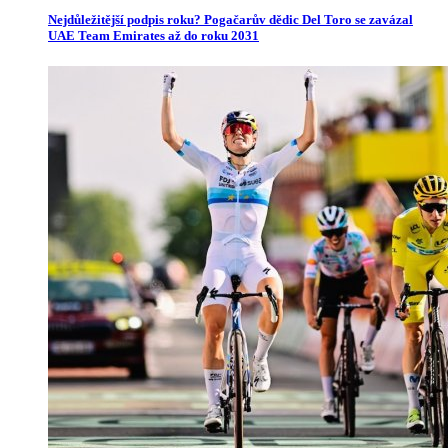
Nejdůležitější podpis roku? Pogačarův dědic Del Toro se zavázal
UAE Team Emirates až do roku 2031