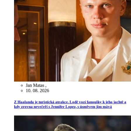
Jan Matas
,
10. 08. 2026
Z Haalanda je turistická atrakce. Lodě vozí fanoušky k jeho jachtě a
kdy zrovna nevečeří s Jennifer Lopez, s úsměvem jim mává