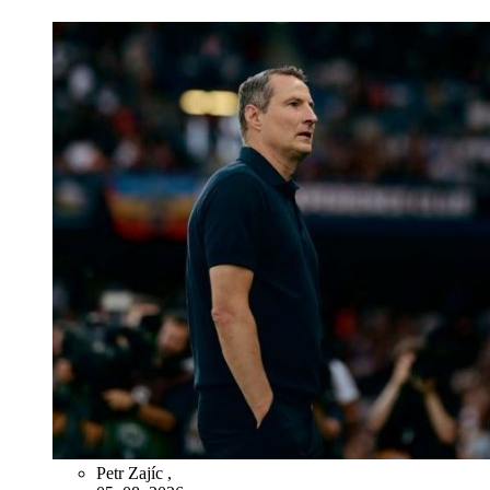
Petr Zajíc
,