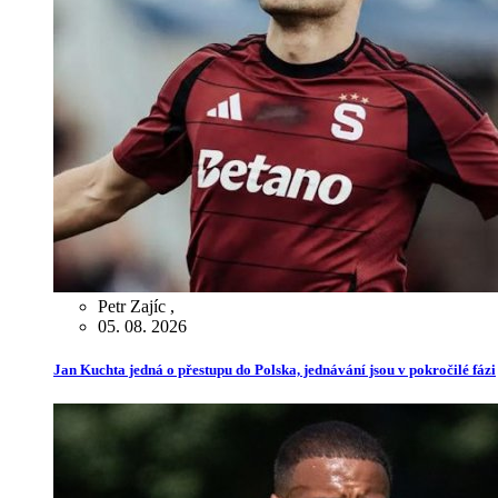
Petr Zajíc
,
05. 08. 2026
Jan Kuchta jedná o přestupu do Polska, jednávání jsou v pokročilé fázi