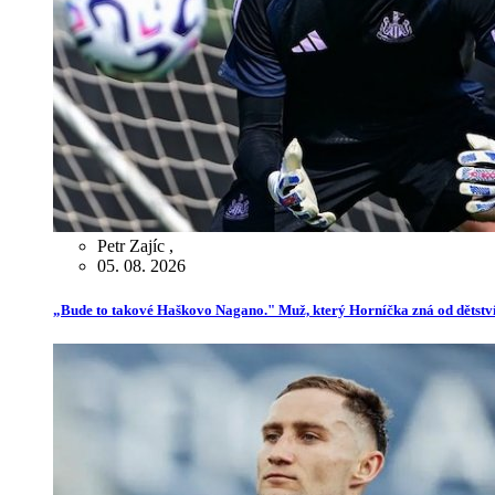
Petr Zajíc
,
05. 08. 2026
„Bude to takové Haškovo Nagano." Muž, který Horníčka zná od dětství,