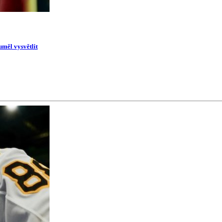
uměl vysvětlit