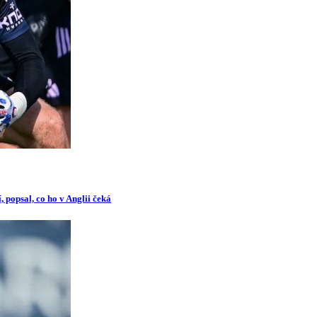
 popsal, co ho v Anglii čeká