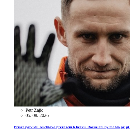
Petr Zajíc
,
05. 08. 2026
Priske potvrdil Kuchtovo přeřazení k béčku. Rozuzlení by mohlo přijít