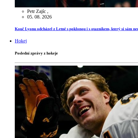
Petr Zajíc
,
05. 08. 2026
Kouč Lyonu odcházel z Letné s poklonou i s otazníkem, který si sám ne
Hokej
Poslední zprávy z hokeje