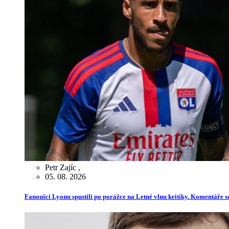
Petr Zajíc
,
05. 08. 2026
Fanoušci Lyonu spustili po porážce na Letné vlnu kritiky. Komentáře s