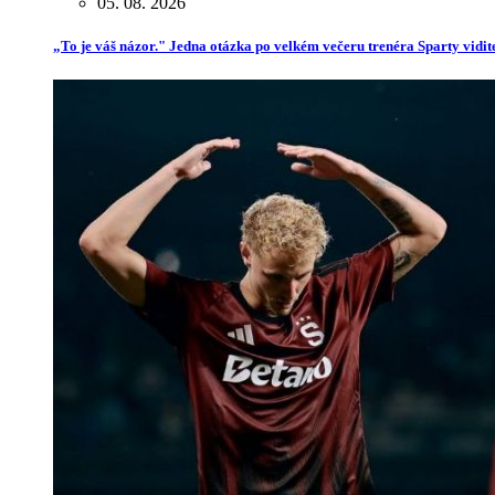
05. 08. 2026
„To je váš názor." Jedna otázka po velkém večeru trenéra Sparty vidit