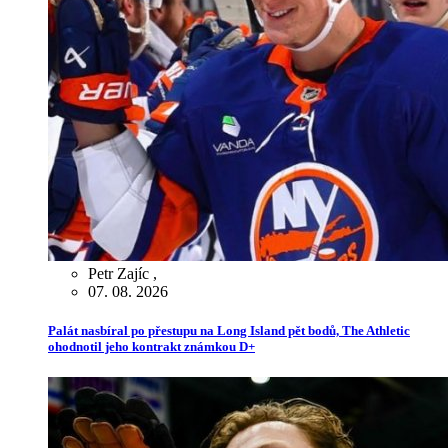
Petr Zajíc
,
07. 08. 2026
Palát nasbíral po přestupu na Long Island pět bodů, The Athletic
ohodnotil jeho kontrakt známkou D+