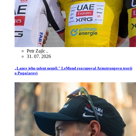
Petr Zajíc
,
31. 07. 2026
„Lance jeho talent neměl." LeMond rozcupoval Armstrongovu teorii
o Pogačarovi