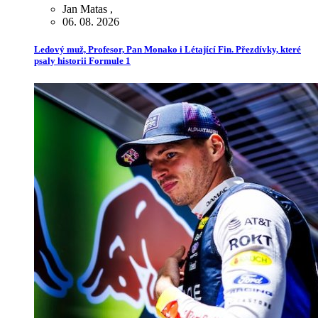
Jan Matas
,
06. 08. 2026
Ledový muž, Profesor, Pan Monako i Létající Fin. Přezdívky, které
psaly historii Formule 1