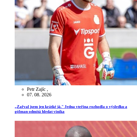
Petr Zajíc
,
07. 08. 2026
„Zařval jsem jen krátké já." Jedna vteřina rozhodla o výsledku a
gólman odmítá hledat viníka