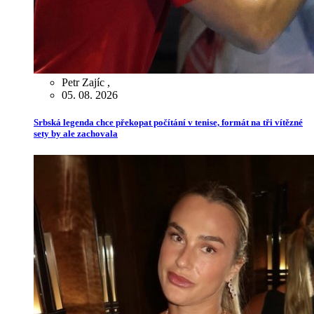
Petr Zajíc
,
05. 08. 2026
Srbská legenda chce překopat počítání v tenise, formát na tři vítězné
sety by ale zachovala