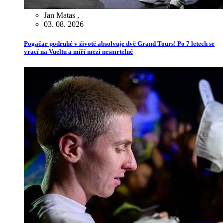
Jan Matas
,
03. 08. 2026
Pogačar podruhé v životě absolvuje dvě Grand Tours! Po 7 letech se
vrací na Vueltu a míří mezi nesmrtelné