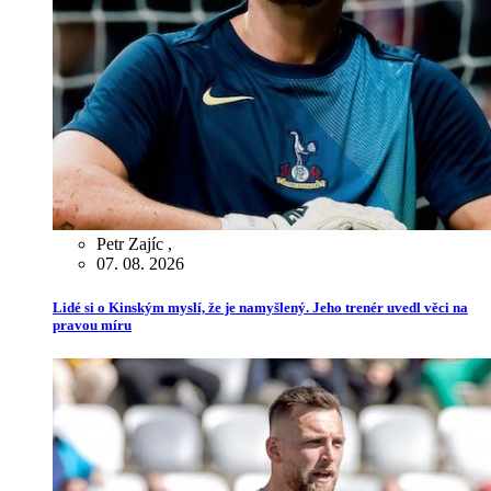
Petr Zajíc
,
07. 08. 2026
Lidé si o Kinským myslí, že je namyšlený. Jeho trenér uvedl věci na
pravou míru