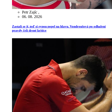
Petr Zajíc
,
06. 08. 2026
Zastali se jí, teď si sypou popel na hlavu. Vondroušová po odhalení
pravdy čelí drsné kritice