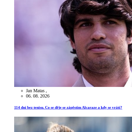
Jan Matas
,
06. 08. 2026
114 dní bez tenisu. Co se děje se zápěstím Alcaraze a kdy se vrátí?