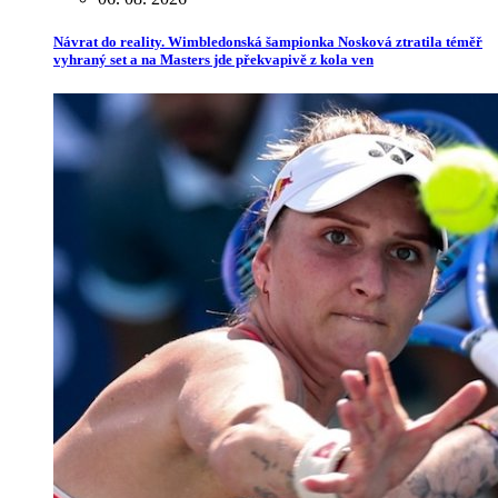
Návrat do reality. Wimbledonská šampionka Nosková ztratila téměř
vyhraný set a na Masters jde překvapivě z kola ven