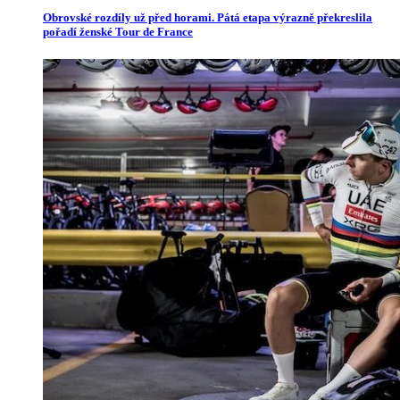
Obrovské rozdíly už před horami. Pátá etapa výrazně překreslila
pořadí ženské Tour de France