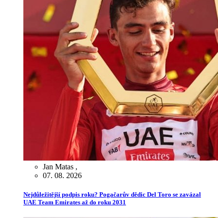
Jan Matas
,
07. 08. 2026
Nejdůležitější podpis roku? Pogačarův dědic Del Toro se zavázal
UAE Team Emirates až do roku 2031