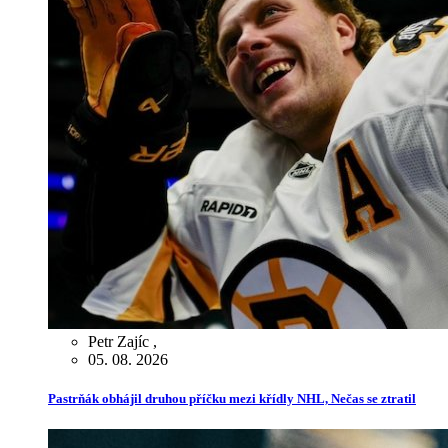
Petr Zajíc
,
05. 08. 2026
Pastrňák obhájil druhou příčku mezi křídly NHL, Nečas se ztratil