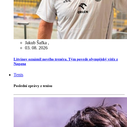
Jakub Šafka
,
03. 08. 2026
Litvínov oznámil nového trenéra. Tým povede olympijský vítěz z
Nagana
Tenis
Poslední zprávy z tenisu