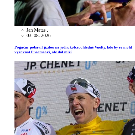
Jan Matas
,
03. 08. 2026
Pogačar pobavil jízdou na jednokolce, ohledně Vuelty, kde by se mohl
vyrovnat Froomeovi, ale dál mlží