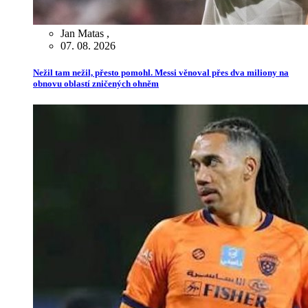
Jan Matas
,
07. 08. 2026
Nežil tam nežil, přesto pomohl. Messi věnoval přes dva miliony na
obnovu oblastí zničených ohněm