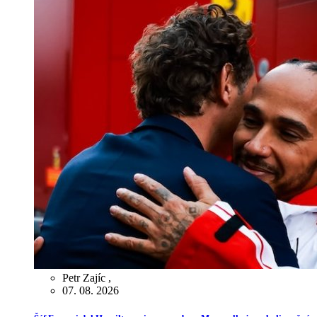
Petr Zajíc
,
07. 08. 2026