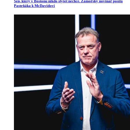
Sen, který v Bostonu nikdo slyšet nechce. Zámořský novinář posílá
Pastrňáka k McDavidovi