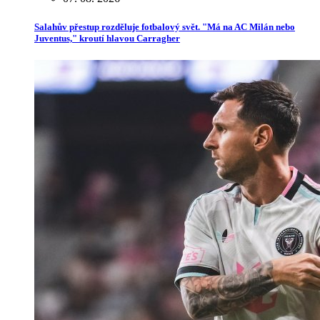
Salahův přestup rozděluje fotbalový svět. "Má na AC Milán nebo
Juventus," kroutí hlavou Carragher