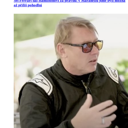
Šéf Ferrari dal Hamiltonovi za pravdu: v Maranellu jsme byli možná
až příliš pohodlní