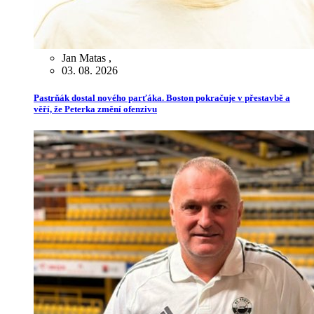
Jan Matas
,
03. 08. 2026
Pastrňák dostal nového parťáka. Boston pokračuje v přestavbě a
věří, že Peterka změní ofenzivu