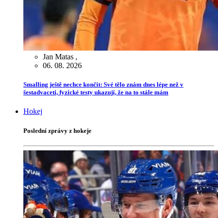
Jan Matas
,
06. 08. 2026
Smalling ještě nechce končit: Své tělo znám dnes lépe než v
šestadvaceti, fyzické testy ukazují, že na to stále mám
Hokej
Poslední zprávy z hokeje