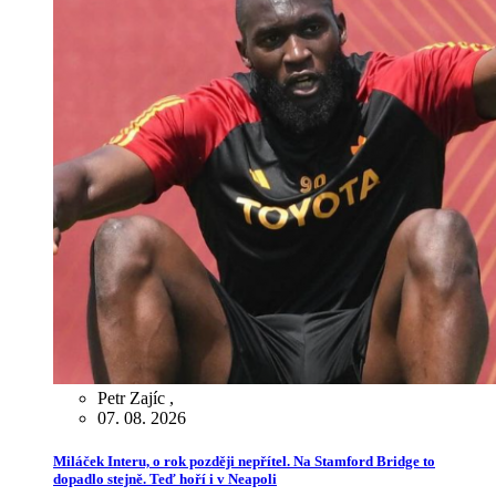
Petr Zajíc
,
07. 08. 2026
Miláček Interu, o rok později nepřítel. Na Stamford Bridge to
dopadlo stejně. Teď hoří i v Neapoli