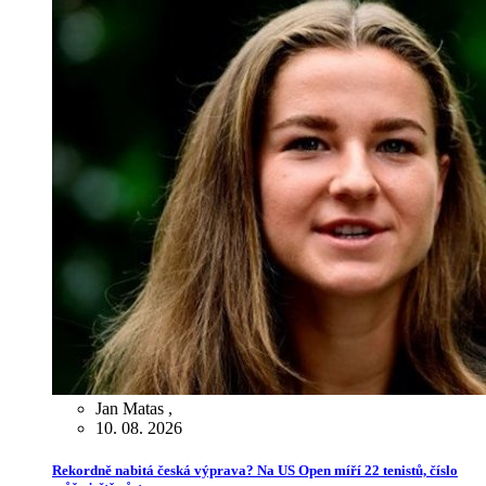
Jan Matas
,
10. 08. 2026
Rekordně nabitá česká výprava? Na US Open míří 22 tenistů, číslo