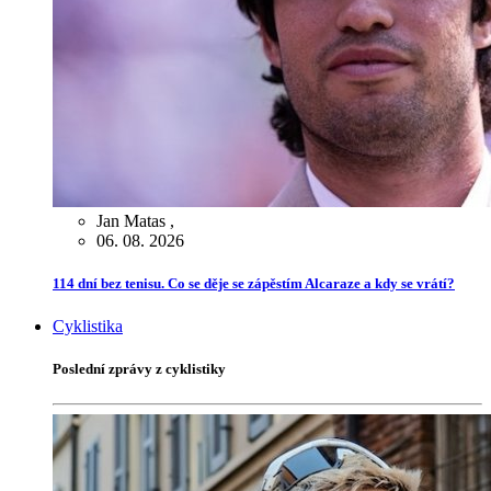
Jan Matas
,
06. 08. 2026
114 dní bez tenisu. Co se děje se zápěstím Alcaraze a kdy se vrátí?
Cyklistika
Poslední zprávy z cyklistiky