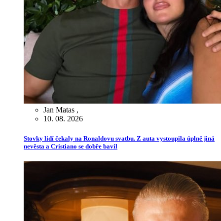
Jan Matas
,
10. 08. 2026
Stovky lidí čekaly na Ronaldovu svatbu. Z auta vystoupila úplně jiná
nevěsta a Cristiano se dobře bavil