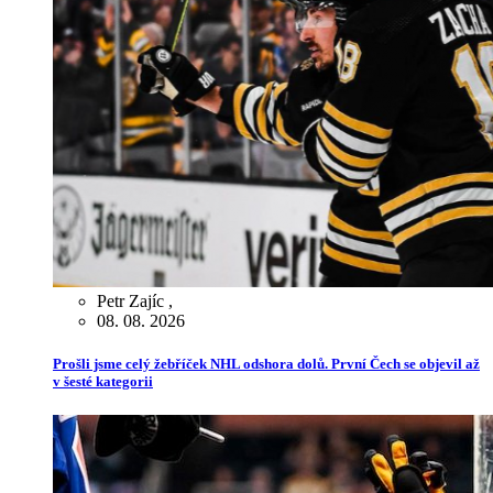
Petr Zajíc
,
08. 08. 2026
Prošli jsme celý žebříček NHL odshora dolů. První Čech se objevil až
v šesté kategorii