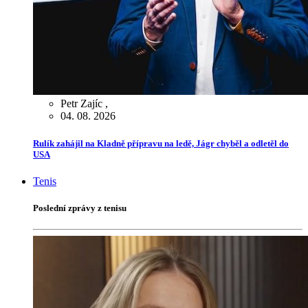
Petr Zajíc
,
04. 08. 2026
Rulík zahájil na Kladně přípravu na ledě, Jágr chyběl a odletěl do
USA
Tenis
Poslední zprávy z tenisu