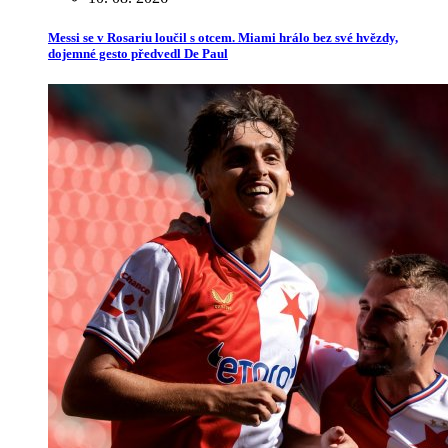
Messi se v Rosariu loučil s otcem. Miami hrálo bez své hvězdy,
dojemné gesto předvedl De Paul