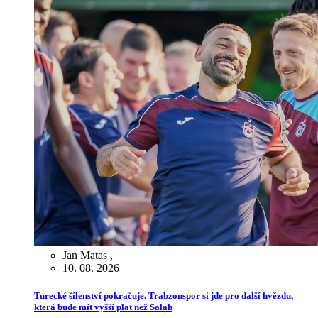
Jan Matas
,
10. 08. 2026
Turecké šílenství pokračuje. Trabzonspor si jde pro další hvězdu,
která bude mít vyšší plat než Salah