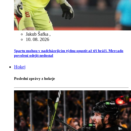
Jakub Šafka
,
10. 08. 2026
Spartu mohou v nadcházejícím týdnu opustit až tři hráči. Mercado
povolení odejít nedostal
Hokej
Poslední zprávy z hokeje