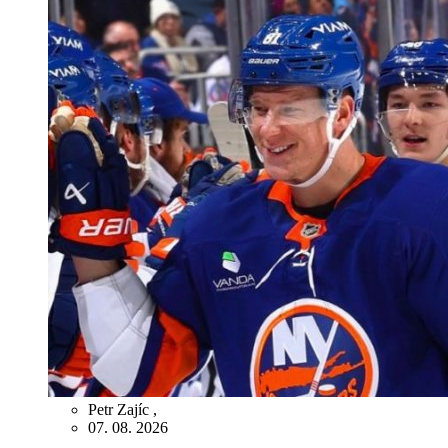
Petr Zajíc
,
07. 08. 2026