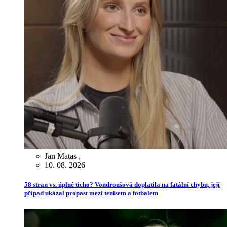
Jan Matas
,
10. 08. 2026
58 stran vs. úplné ticho? Vondroušová doplatila na fatální chybu, její
případ ukázal propast mezi tenisem a fotbalem