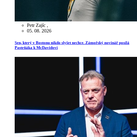
Petr Zajíc
,
05. 08. 2026
Sen, který v Bostonu nikdo slyšet nechce. Zámořský novinář posílá
Pastrňáka k McDavidovi