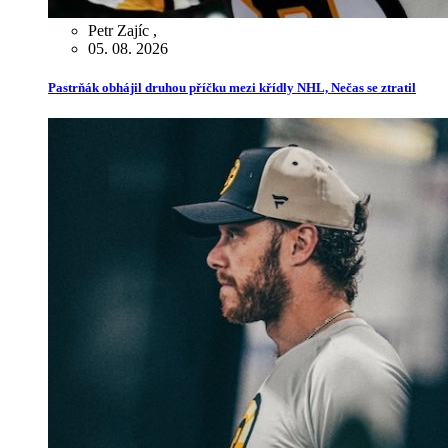
Petr Zajíc
,
05. 08. 2026
Pastrňák obhájil druhou příčku mezi křídly NHL, Nečas se ztratil