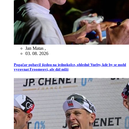
Jan Matas
,
03. 08. 2026
Pogačar pobavil jízdou na jednokolce, ohledně Vuelty, kde by se mohl
vyrovnat Froomeovi, ale dál mlží