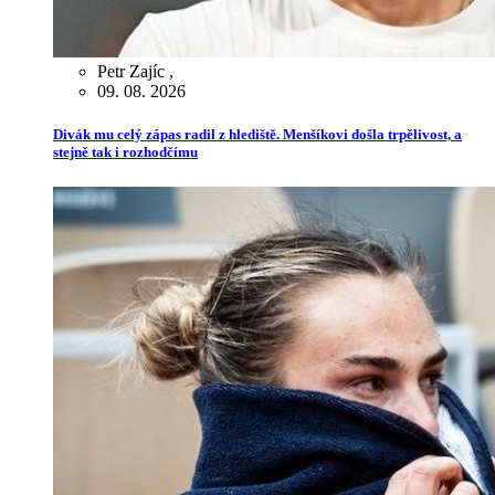
Petr Zajíc
,
09. 08. 2026
Divák mu celý zápas radil z hlediště. Menšíkovi došla trpělivost, a
stejně tak i rozhodčímu