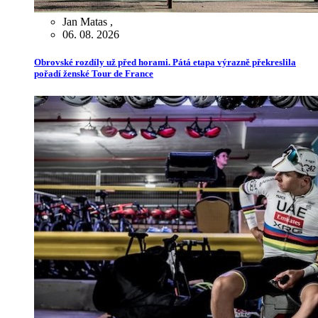
Jan Matas
,
06. 08. 2026
Obrovské rozdíly už před horami. Pátá etapa výrazně překreslila
pořadí ženské Tour de France