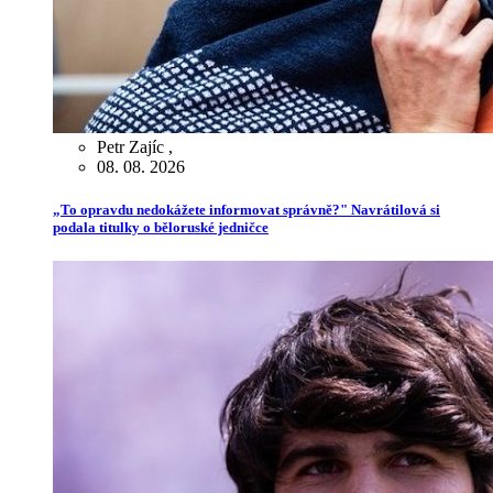
Petr Zajíc
,
08. 08. 2026
„To opravdu nedokážete informovat správně?" Navrátilová si
podala titulky o běloruské jedničce