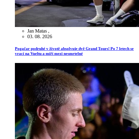
Jan Matas
,
03. 08. 2026
Pogačar podruhé v životě absolvuje dvě Grand Tours! Po 7 letech se
vrací na Vueltu a míří mezi nesmrtelné