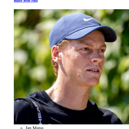
může ještě růst
Jan Matas
,