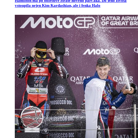
Hamilton má po bolestivé ztrátě nového parťáka. Do jeho života
vstoupila nejen Kim Kardashian, ale i fenka Halo