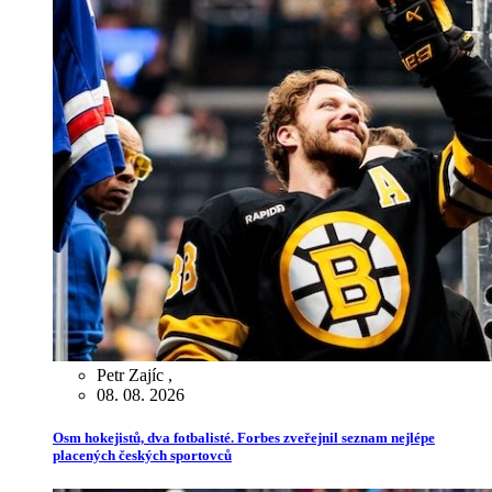
Petr Zajíc
,
08. 08. 2026
Osm hokejistů, dva fotbalisté. Forbes zveřejnil seznam nejlépe
placených českých sportovců