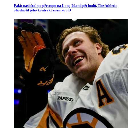
Palát nasbíral po přestupu na Long Island pět bodů, The Athletic
ohodnotil jeho kontrakt známkou D+