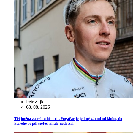
Petr Zajíc
,
08. 08. 2026
Tři jména za celou historii. Pogačar je jediný závod od klubu, do
kterého se půl století nikdo nedostal