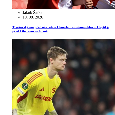
Jakub Šafka
,
10. 08. 2026
Trpišovský má před návratem Chorého zamotanou hlavu. Chytil je
před Libercem ve formě