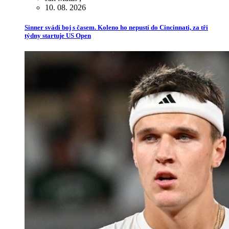
10. 08. 2026
Sinner svádí boj s časem. Koleno ho nepustí do Cincinnati, za tři
týdny startuje US Open