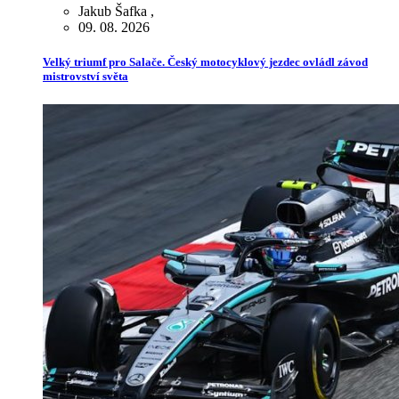
Jakub Šafka
,
09. 08. 2026
Velký triumf pro Salače. Český motocyklový jezdec ovládl závod
mistrovství světa