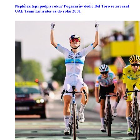
Nejdůležitější podpis roku? Pogačarův dědic Del Toro se zavázal
UAE Team Emirates až do roku 2031