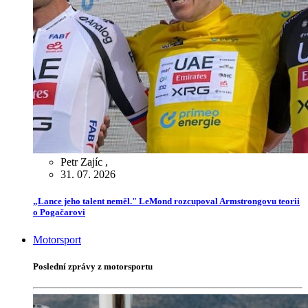
Petr Zajíc
,
31. 07. 2026
„Lance jeho talent neměl." LeMond rozcupoval Armstrongovu teorii
o Pogačarovi
Motorsport
Poslední zprávy z motorsportu