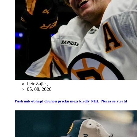
Petr Zajíc
,
05. 08. 2026
Pastrňák obhájil druhou příčku mezi křídly NHL, Nečas se ztratil