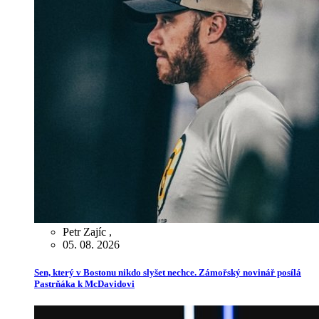
Petr Zajíc
,
05. 08. 2026
Sen, který v Bostonu nikdo slyšet nechce. Zámořský novinář posílá
Pastrňáka k McDavidovi