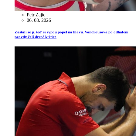
Petr Zajíc
,
06. 08. 2026
Zastali se jí, teď si sypou popel na hlavu. Vondroušová po odhalení
pravdy čelí drsné kritice