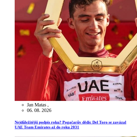
Jan Matas
,
06. 08. 2026
Nejdůležitější podpis roku? Pogačarův dědic Del Toro se zavázal
UAE Team Emirates až do roku 2031