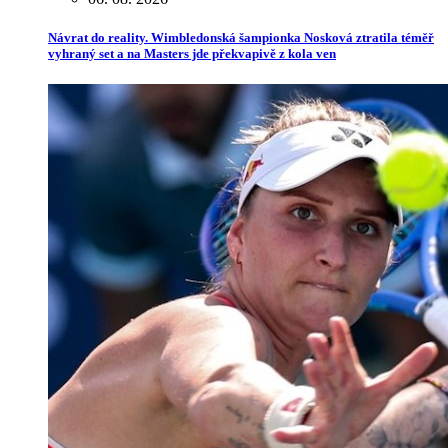
Návrat do reality. Wimbledonská šampionka Nosková ztratila téměř
vyhraný set a na Masters jde překvapivě z kola ven