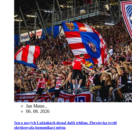
Jan Matas
,
06. 08. 2026
Sen o nových Lužánkách dostal další trhlinu. Zbrojovka tvrdě
zkritizovala komunikaci města