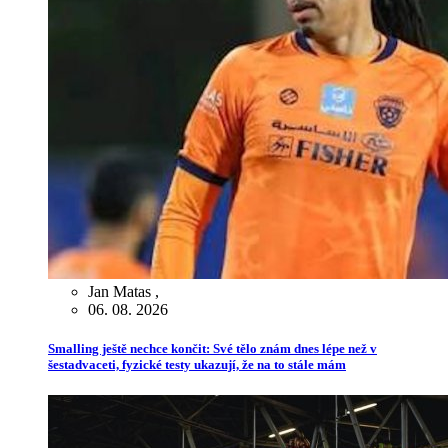
Jan Matas
,
06. 08. 2026
Smalling ještě nechce končit: Své tělo znám dnes lépe než v
šestadvaceti, fyzické testy ukazují, že na to stále mám