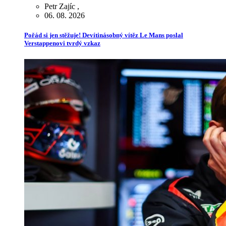
Petr Zajíc
,
06. 08. 2026
Pořád si jen stěžuje! Devítinásobný vítěz Le Mans poslal
Verstappenovi tvrdý vzkaz