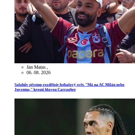
Jan Matas
,
06. 08. 2026
Salahův přestup rozděluje fotbalový svět. "Má na AC Milán nebo
Juventus," kroutí hlavou Carragher