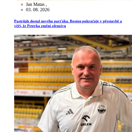
Jan Matas
,
03. 08. 2026
Pastrňák dostal nového parťáka. Boston pokračuje v přestavbě a
věří, že Peterka změní ofenzivu