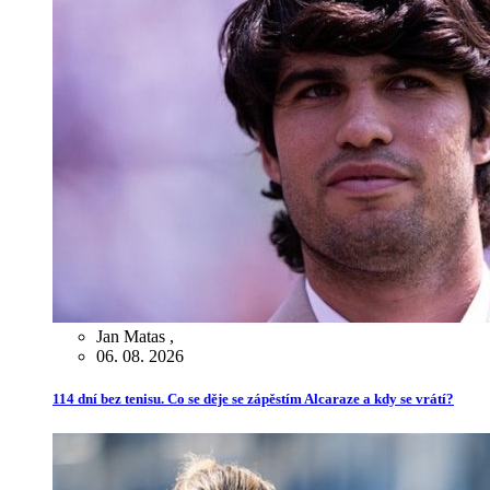
Jan Matas
,
06. 08. 2026
114 dní bez tenisu. Co se děje se zápěstím Alcaraze a kdy se vrátí?