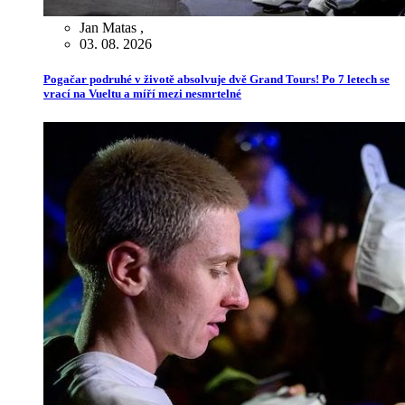
Jan Matas
,
03. 08. 2026
Pogačar podruhé v životě absolvuje dvě Grand Tours! Po 7 letech se
vrací na Vueltu a míří mezi nesmrtelné