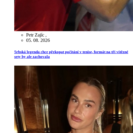
Petr Zajíc
,
05. 08. 2026
Srbská legenda chce překopat počítání v tenise, formát na tři vítězné
sety by ale zachovala