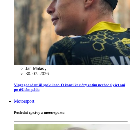
Jan Matas
,
30. 07. 2026
Vingegaard utišil spekulace. O konci kariéry zatím nechce slyšet ani
po těžkém pádu
Motorsport
Poslední zprávy z motorsportu