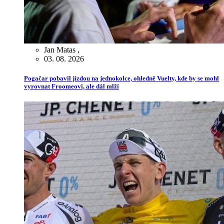
Jan Matas
,
03. 08. 2026
Pogačar pobavil jízdou na jednokolce, ohledně Vuelty, kde by se mohl
vyrovnat Froomeovi, ale dál mlží