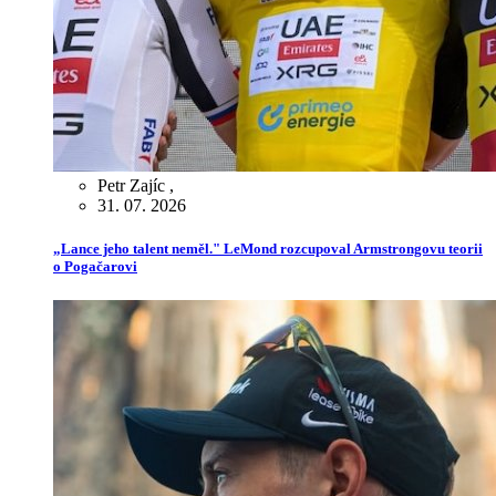
Petr Zajíc
,
31. 07. 2026
„Lance jeho talent neměl." LeMond rozcupoval Armstrongovu teorii
o Pogačarovi