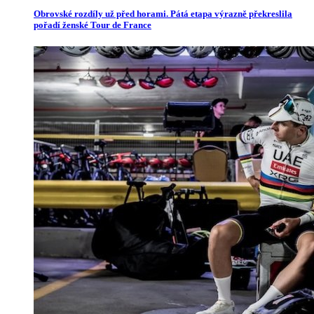
Obrovské rozdíly už před horami. Pátá etapa výrazně překreslila
pořadí ženské Tour de France