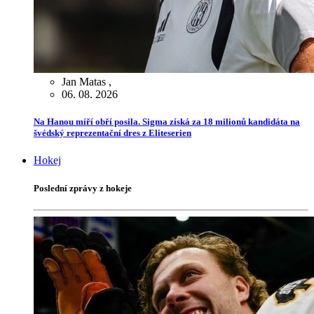
Jan Matas
,
06. 08. 2026
Na Hanou míří obří posila. Sigma získá za 18 milionů kandidáta na
švédský reprezentační dres z Eliteserien
Hokej
Poslední zprávy z hokeje