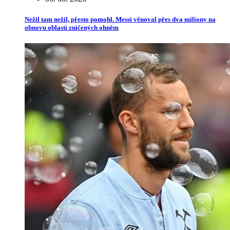
Nežil tam nežil, přesto pomohl. Messi věnoval přes dva miliony na
obnovu oblastí zničených ohněm