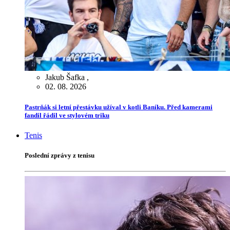
Jakub Šafka
,
02. 08. 2026
Pastrňák si letní přestávku užíval v kotli Baníku. Před kamerami
fandil řádil ve stylovém triku
Tenis
Poslední zprávy z tenisu