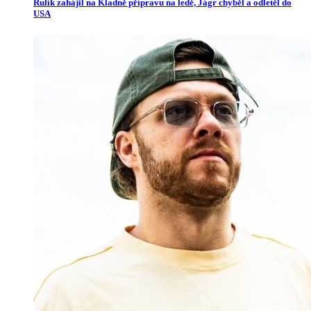
Rulík zahájil na Kladně přípravu na ledě, Jágr chyběl a odletěl do
USA