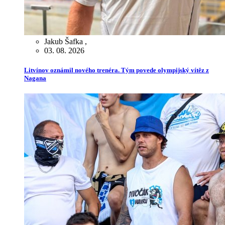
Jakub Šafka
,
03. 08. 2026
Litvínov oznámil nového trenéra. Tým povede olympijský vítěz z
Nagana