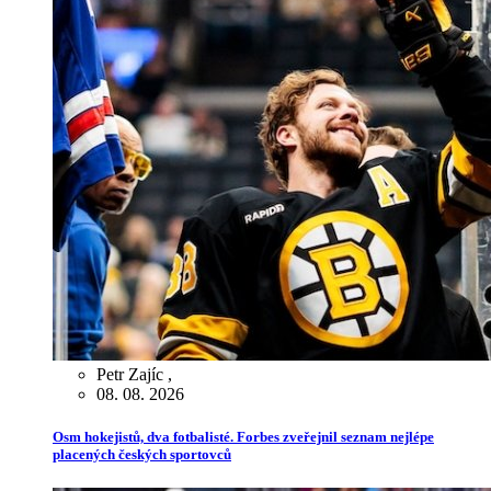
Petr Zajíc
,
08. 08. 2026
Osm hokejistů, dva fotbalisté. Forbes zveřejnil seznam nejlépe
placených českých sportovců