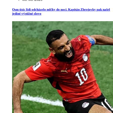
Osm tisíc lidí odcházelo mlčky do noci. Kapitán Zbrojovky pak našel
jediné výstižné slovo