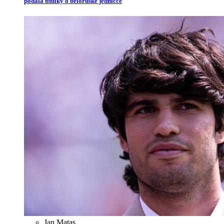
podala titulky o běloruské jedničce
Jan Matas
,