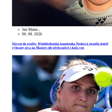
Jan Matas
,
06. 08. 2026
Návrat do reality. Wimbledonská šampionka Nosková ztratila téměř
vyhraný set a na Masters jde překvapivě z kola ven