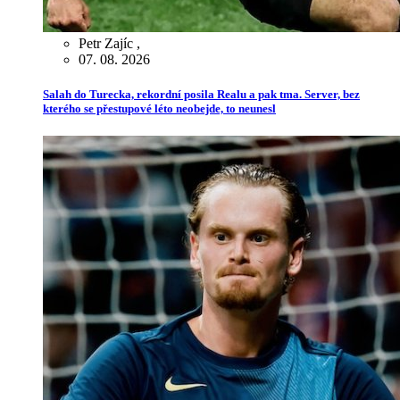
Petr Zajíc
,
07. 08. 2026
Salah do Turecka, rekordní posila Realu a pak tma. Server, bez
kterého se přestupové léto neobejde, to neunesl