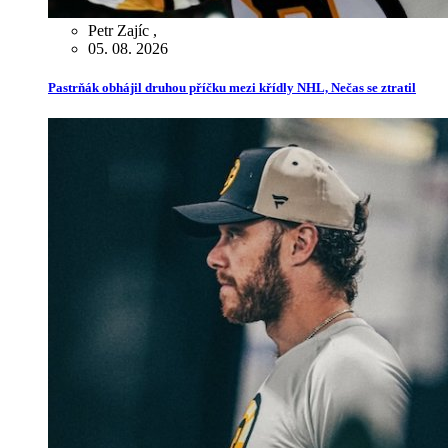
Petr Zajíc
,
05. 08. 2026
Pastrňák obhájil druhou příčku mezi křídly NHL, Nečas se ztratil