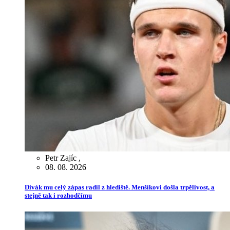
Petr Zajíc
,
08. 08. 2026
Divák mu celý zápas radil z hlediště. Menšíkovi došla trpělivost, a
stejně tak i rozhodčímu