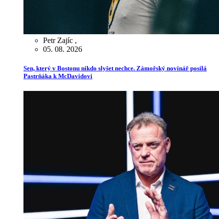
Petr Zajíc
,
05. 08. 2026
Sen, který v Bostonu nikdo slyšet nechce. Zámořský novinář posílá
Pastrňáka k McDavidovi