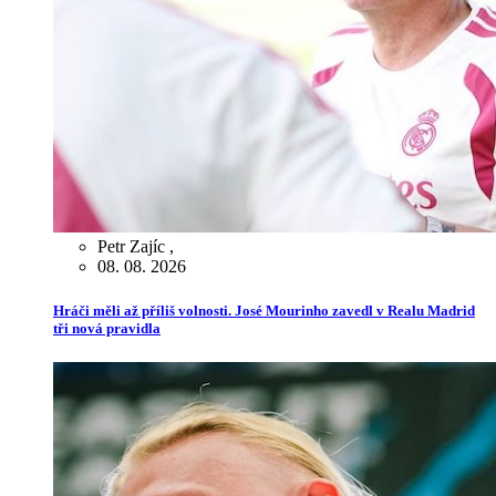
Petr Zajíc
,
08. 08. 2026
Hráči měli až příliš volnosti. José Mourinho zavedl v Realu Madrid
tři nová pravidla