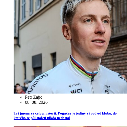
Petr Zajíc
,
08. 08. 2026
Tři jména za celou historii. Pogačar je jediný závod od klubu, do
kterého se půl století nikdo nedostal