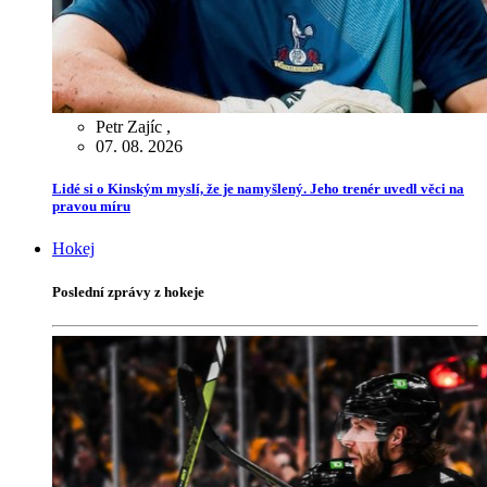
Petr Zajíc
,
07. 08. 2026
Lidé si o Kinským myslí, že je namyšlený. Jeho trenér uvedl věci na
pravou míru
Hokej
Poslední zprávy z hokeje