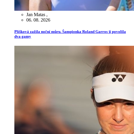
Jan Matas
,
06. 08. 2026
Plíšková zažila noční můru. Šampionka Roland Garros jí povolila
dva gamy