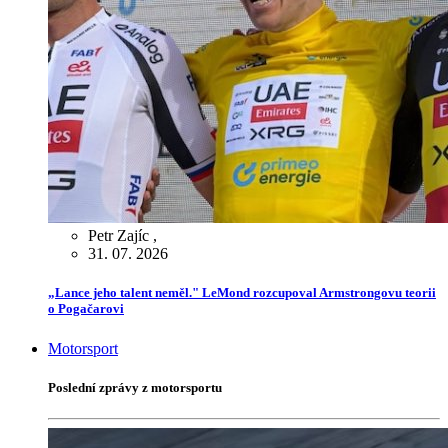
Petr Zajíc
,
31. 07. 2026
„Lance jeho talent neměl." LeMond rozcupoval Armstrongovu teorii
o Pogačarovi
Motorsport
Poslední zprávy z motorsportu