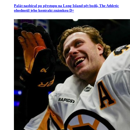
Palát nasbíral po přestupu na Long Island pět bodů, The Athletic
ohodnotil jeho kontrakt známkou D+