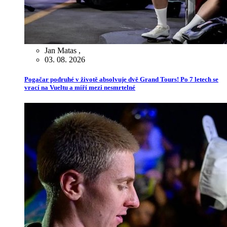
Jan Matas
,
03. 08. 2026
Pogačar podruhé v životě absolvuje dvě Grand Tours! Po 7 letech se
vrací na Vueltu a míří mezi nesmrtelné