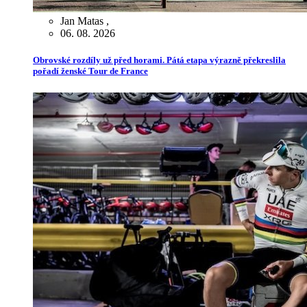
Jan Matas
,
06. 08. 2026
Obrovské rozdíly už před horami. Pátá etapa výrazně překreslila
pořadí ženské Tour de France