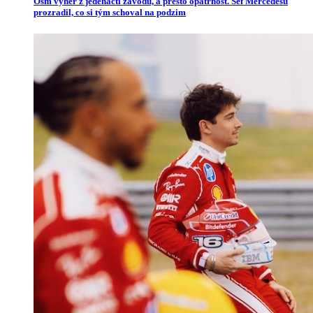
Osm výher z jedenácti závodů, a přesto opatrnost. Šéf Mercedesu
prozradil, co si tým schoval na podzim