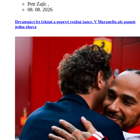
Petr Zajíc
,
08. 08. 2026
Devatenáct let čekání a poprvé reálná šance. V Maranellu ale panuje
jedna obava