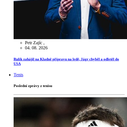
Petr Zajíc
,
04. 08. 2026
Rulík zahájil na Kladně přípravu na ledě, Jágr chyběl a odletěl do
USA
Tenis
Poslední zprávy z tenisu