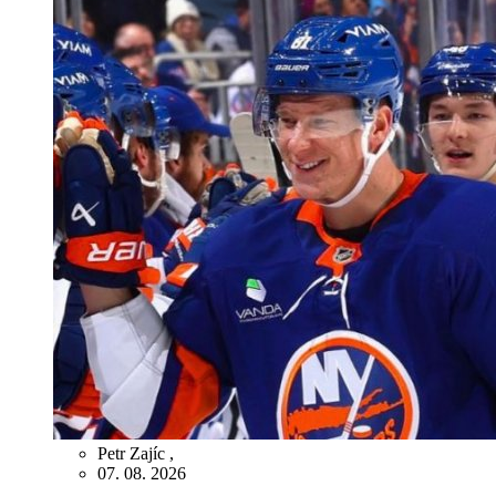
Petr Zajíc
,
07. 08. 2026