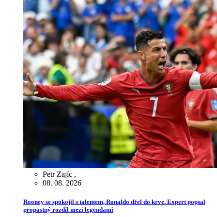
Petr Zajíc
,
08. 08. 2026
Rooney se spokojil s talentem, Ronaldo dřel do krve. Expert popsal
propastný rozdíl mezi legendami