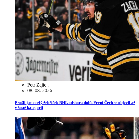
Petr Zajíc
,
08. 08. 2026
Prošli jsme celý žebříček NHL odshora dolů. První Čech se objevil až
v šesté kategorii