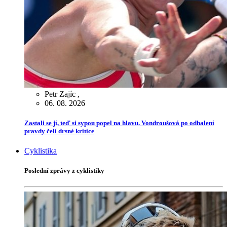
Petr Zajíc
,
06. 08. 2026
Zastali se jí, teď si sypou popel na hlavu. Vondroušová po odhalení
pravdy čelí drsné kritice
Cyklistika
Poslední zprávy z cyklistiky