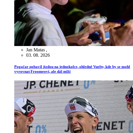
Jan Matas
,
03. 08. 2026
Pogačar pobavil jízdou na jednokolce, ohledně Vuelty, kde by se mohl
vyrovnat Froomeovi, ale dál mlží