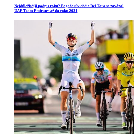
Nejdůležitější podpis roku? Pogačarův dědic Del Toro se zavázal
UAE Team Emirates až do roku 2031