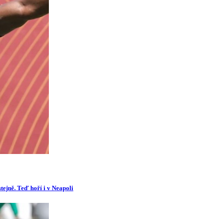
tejně. Teď hoří i v Neapoli