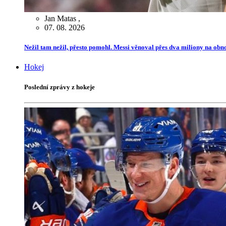
Jan Matas
,
07. 08. 2026
Nežil tam nežil, přesto pomohl. Messi věnoval přes dva miliony na ob
Hokej
Poslední zprávy z hokeje