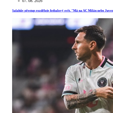
07. 08. 2026
Salahův přestup rozděluje fotbalový svět. "Má na AC Milán nebo Juve