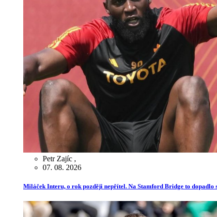
Petr Zajíc
,
07. 08. 2026
Miláček Interu, o rok později nepřítel. Na Stamford Bridge to dopadlo s