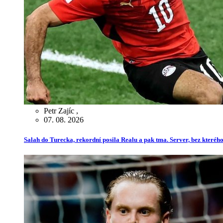
Petr Zajíc
,
07. 08. 2026
Salah do Turecka, rekordní posila Realu a pak tma. Server, bez kterého 