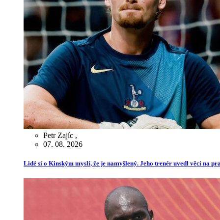
Petr Zajíc
,
07. 08. 2026
Lidé si o Kinským myslí, že je namyšlený. Jeho trenér uvedl věci na p