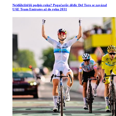
Nejdůležitější podpis roku? Pogačarův dědic Del Toro se zavázal
UAE Team Emirates až do roku 2031