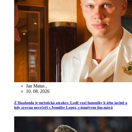
Jan Matas
,
10. 08. 2026
Z Haalanda je turistická atrakce. Lodě vozí fanoušky k jeho jachtě a
kdy zrovna nevečeří s Jennifer Lopez, s úsměvem jim mává