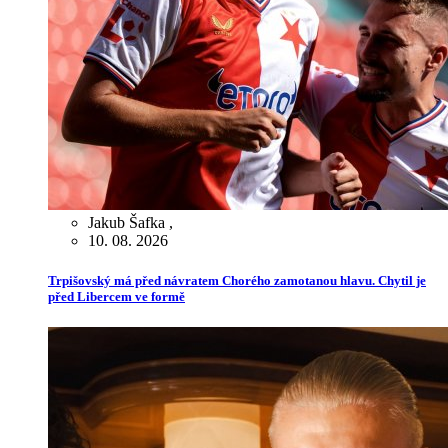
Jakub Šafka
,
10. 08. 2026
Trpišovský má před návratem Chorého zamotanou hlavu. Chytil je
před Libercem ve formě