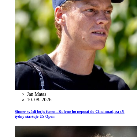
Jan Matas
,
10. 08. 2026
Sinner svádí boj s časem. Koleno ho nepustí do Cincinnati, za tři
týdny startuje US Open