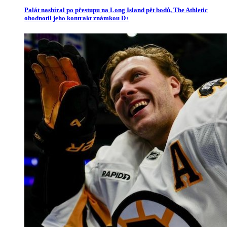
Palát nasbíral po přestupu na Long Island pět bodů, The Athletic
ohodnotil jeho kontrakt známkou D+