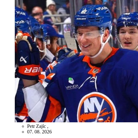
Petr Zajíc
,
07. 08. 2026