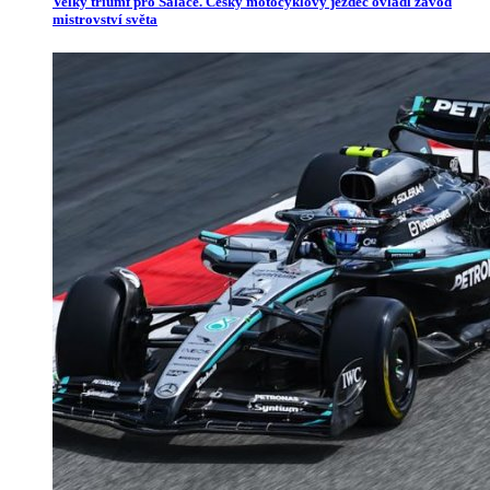
Velký triumf pro Salače. Český motocyklový jezdec ovládl závod
mistrovství světa