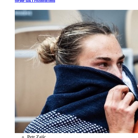
stejně tak i rozhodčímu
Petr Zajíc
,