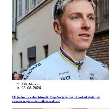
Petr Zajíc
,
08. 08. 2026
Tři jména za celou historii. Pogačar je jediný závod od klubu, do
kterého se půl století nikdo nedostal