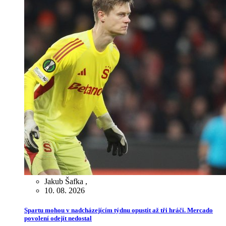
Jakub Šafka
,
10. 08. 2026
Spartu mohou v nadcházejícím týdnu opustit až tři hráči. Mercado
povolení odejít nedostal