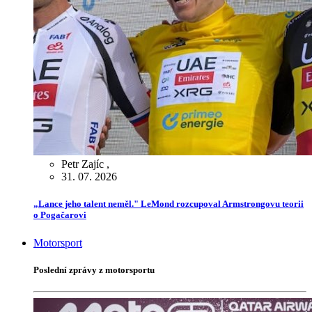
Petr Zajíc
,
31. 07. 2026
„Lance jeho talent neměl." LeMond rozcupoval Armstrongovu teorii
o Pogačarovi
Motorsport
Poslední zprávy z motorsportu