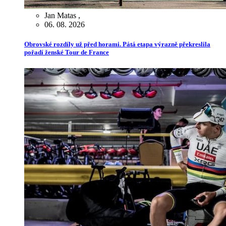
Jan Matas
,
06. 08. 2026
Obrovské rozdíly už před horami. Pátá etapa výrazně překreslila
pořadí ženské Tour de France