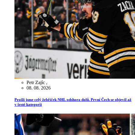
Petr Zajíc
,
08. 08. 2026
Prošli jsme celý žebříček NHL odshora dolů. První Čech se objevil až
v šesté kategorii