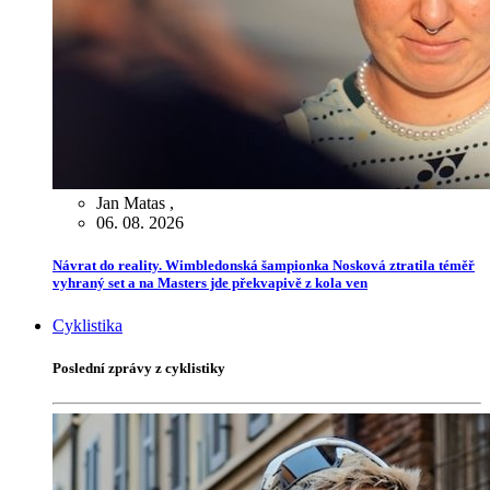
Jan Matas
,
06. 08. 2026
Návrat do reality. Wimbledonská šampionka Nosková ztratila téměř
vyhraný set a na Masters jde překvapivě z kola ven
Cyklistika
Poslední zprávy z cyklistiky