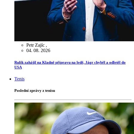
Petr Zajíc
,
04. 08. 2026
Rulík zahájil na Kladně přípravu na ledě, Jágr chyběl a odletěl do
USA
Tenis
Poslední zprávy z tenisu