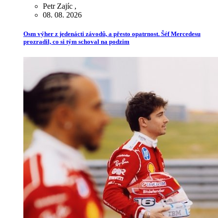
Petr Zajíc
,
08. 08. 2026
Osm výher z jedenácti závodů, a přesto opatrnost. Šéf Mercedesu
prozradil, co si tým schoval na podzim