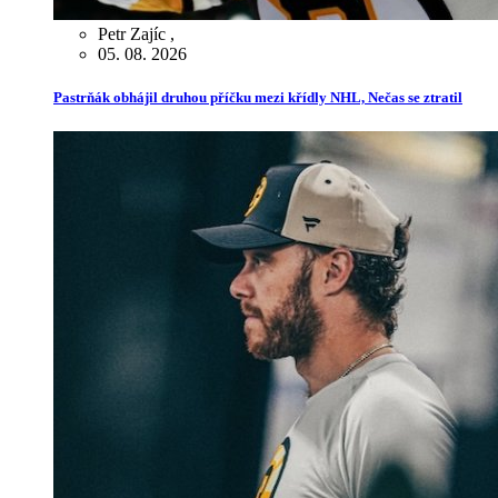
Petr Zajíc
,
05. 08. 2026
Pastrňák obhájil druhou příčku mezi křídly NHL, Nečas se ztratil