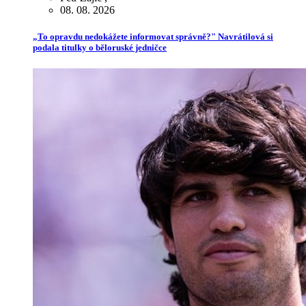
08. 08. 2026
„To opravdu nedokážete informovat správně?" Navrátilová si
podala titulky o běloruské jedničce