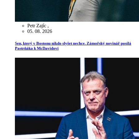
Petr Zajíc
,
05. 08. 2026
Sen, který v Bostonu nikdo slyšet nechce. Zámořský novinář posílá
Pastrňáka k McDavidovi