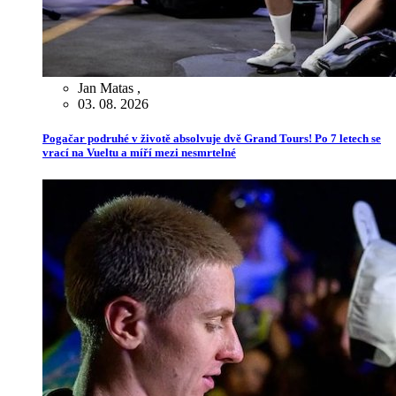
Jan Matas
,
03. 08. 2026
Pogačar podruhé v životě absolvuje dvě Grand Tours! Po 7 letech se
vrací na Vueltu a míří mezi nesmrtelné