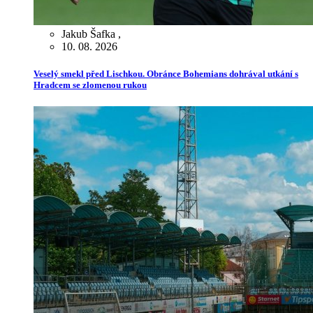
Jakub Šafka
,
10. 08. 2026
Veselý smekl před Lischkou. Obránce Bohemians dohrával utkání s
Hradcem se zlomenou rukou