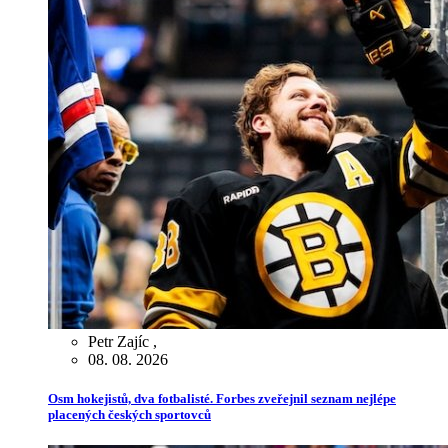
Petr Zajíc
,
08. 08. 2026
Osm hokejistů, dva fotbalisté. Forbes zveřejnil seznam nejlépe
placených českých sportovců