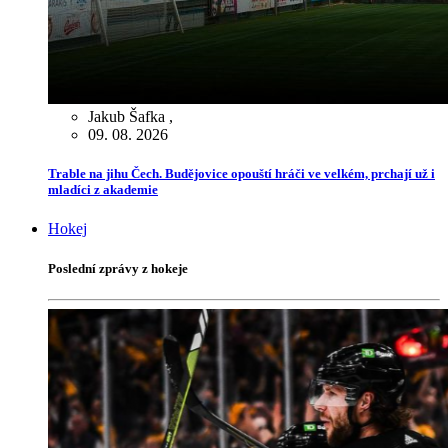
Jakub Šafka
,
09. 08. 2026
Trable na jihu Čech. Budějovice opouští hráči ve velkém, prchají už i
mladíci z akademie
Hokej
Poslední zprávy z hokeje