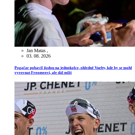
Jan Matas
,
03. 08. 2026
Pogačar pobavil jízdou na jednokolce, ohledně Vuelty, kde by se mohl
vyrovnat Froomeovi, ale dál mlží