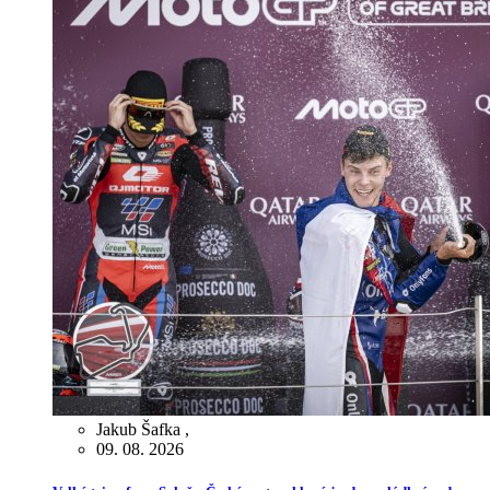
Jakub Šafka
,
09. 08. 2026