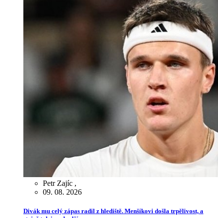
Petr Zajíc
,
09. 08. 2026
Divák mu celý zápas radil z hlediště. Menšíkovi došla trpělivost, a