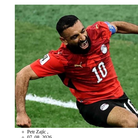
Petr Zajíc
,
07. 08. 2026