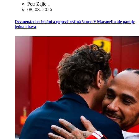
Petr Zajíc
,
08. 08. 2026
Devatenáct let čekání a poprvé reálná šance. V Maranellu ale panuje
jedna obava