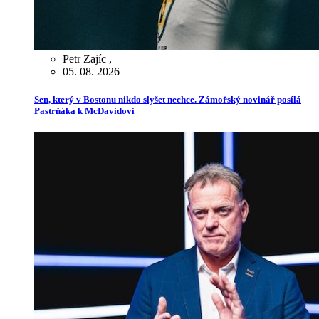
Petr Zajíc
,
05. 08. 2026
Sen, který v Bostonu nikdo slyšet nechce. Zámořský novinář posílá
Pastrňáka k McDavidovi