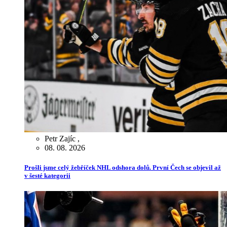
Petr Zajíc
,
08. 08. 2026
Prošli jsme celý žebříček NHL odshora dolů. První Čech se objevil až
v šesté kategorii