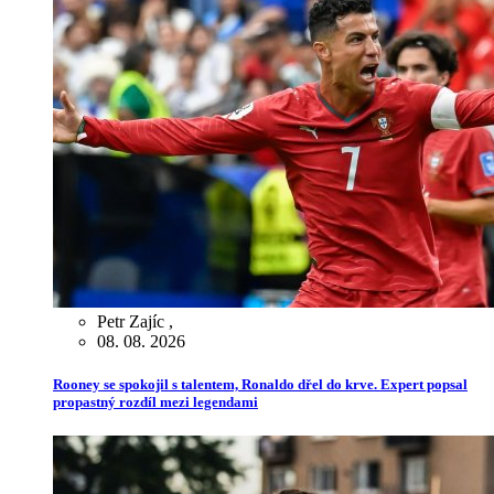
Petr Zajíc
,
08. 08. 2026
Rooney se spokojil s talentem, Ronaldo dřel do krve. Expert popsal
propastný rozdíl mezi legendami