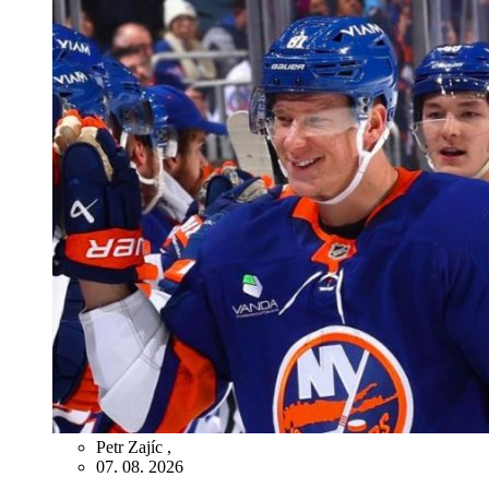
Petr Zajíc
,
07. 08. 2026