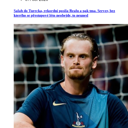
Salah do Turecka, rekordní posila Realu a pak tma. Server, bez
kterého se přestupové léto neobejde, to neunesl