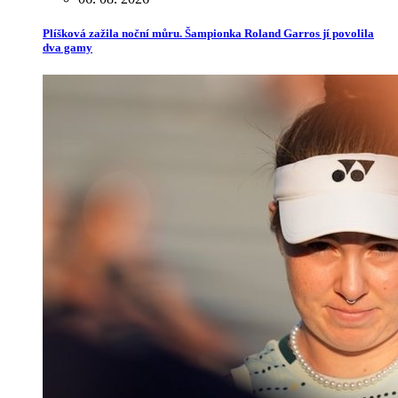
Plíšková zažila noční můru. Šampionka Roland Garros jí povolila
dva gamy