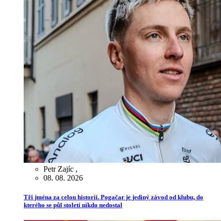
Petr Zajíc
,
08. 08. 2026
Tři jména za celou historii. Pogačar je jediný závod od klubu, do
kterého se půl století nikdo nedostal