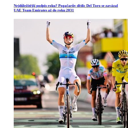
Nejdůležitější podpis roku? Pogačarův dědic Del Toro se zavázal
UAE Team Emirates až do roku 2031