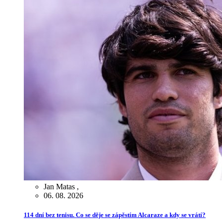
Jan Matas
,
06. 08. 2026
114 dní bez tenisu. Co se děje se zápěstím Alcaraze a kdy se vrátí?