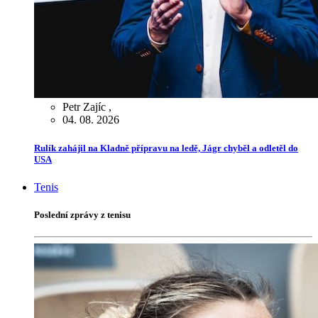
Petr Zajíc
,
04. 08. 2026
Rulík zahájil na Kladně přípravu na ledě, Jágr chyběl a odletěl do
USA
Tenis
Poslední zprávy z tenisu