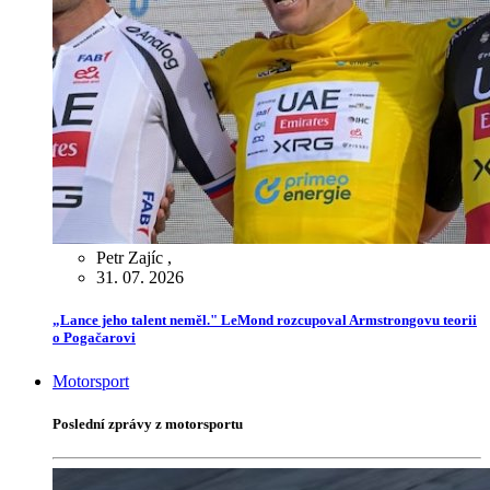
Petr Zajíc
,
31. 07. 2026
„Lance jeho talent neměl." LeMond rozcupoval Armstrongovu teorii
o Pogačarovi
Motorsport
Poslední zprávy z motorsportu