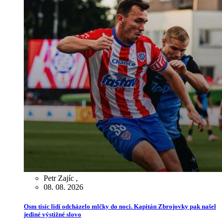
Petr Zajíc
,
08. 08. 2026
Osm tisíc lidí odcházelo mlčky do noci. Kapitán Zbrojovky pak našel
jediné výstižné slovo