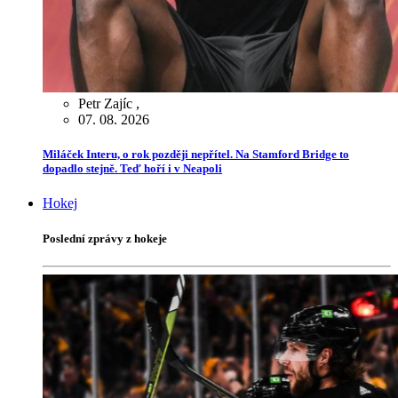
Petr Zajíc
,
07. 08. 2026
Miláček Interu, o rok později nepřítel. Na Stamford Bridge to
dopadlo stejně. Teď hoří i v Neapoli
Hokej
Poslední zprávy z hokeje