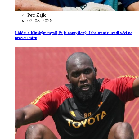
Petr Zajíc
,
07. 08. 2026
Lidé si o Kinským myslí, že je namyšlený. Jeho trenér uvedl věci na
pravou míru