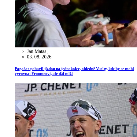
Jan Matas
,
03. 08. 2026
Pogačar pobavil jízdou na jednokolce, ohledně Vuelty, kde by se mohl
vyrovnat Froomeovi, ale dál mlží