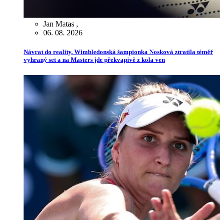
Jan Matas
,
06. 08. 2026
Návrat do reality. Wimbledonská šampionka Nosková ztratila téměř
vyhraný set a na Masters jde překvapivě z kola ven