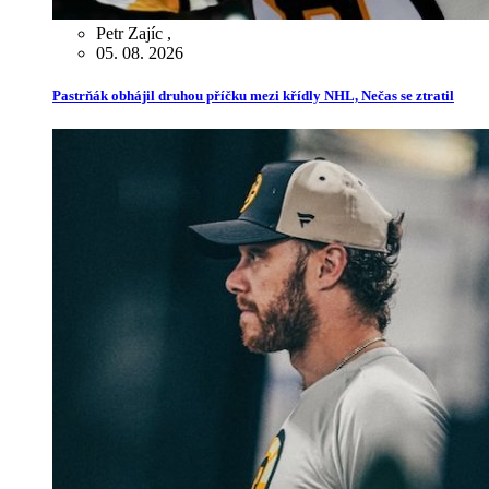
Petr Zajíc
,
05. 08. 2026
Pastrňák obhájil druhou příčku mezi křídly NHL, Nečas se ztratil