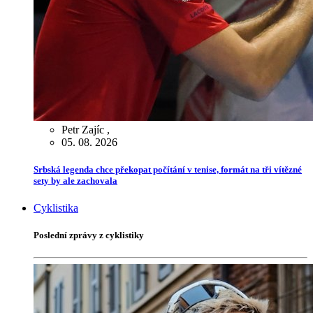
Petr Zajíc
,
05. 08. 2026
Srbská legenda chce překopat počítání v tenise, formát na tři vítězné
sety by ale zachovala
Cyklistika
Poslední zprávy z cyklistiky