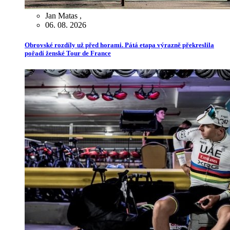
Jan Matas
,
06. 08. 2026
Obrovské rozdíly už před horami. Pátá etapa výrazně překreslila
pořadí ženské Tour de France