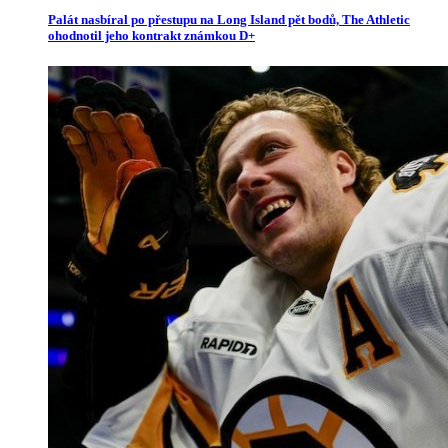
Palát nasbíral po přestupu na Long Island pět bodů, The Athletic
ohodnotil jeho kontrakt známkou D+