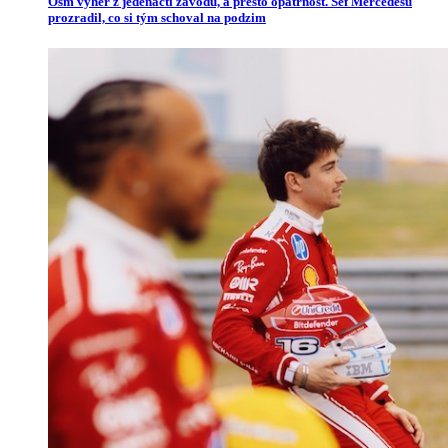
Osm výher z jedenácti závodů, a přesto opatrnost. Šéf Mercedesu
prozradil, co si tým schoval na podzim