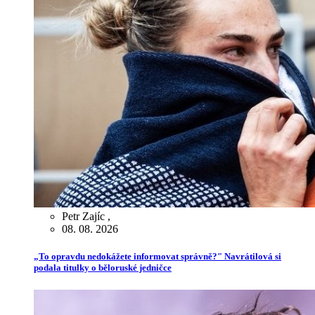
Petr Zajíc
,
08. 08. 2026
„To opravdu nedokážete informovat správně?" Navrátilová si
podala titulky o běloruské jedničce