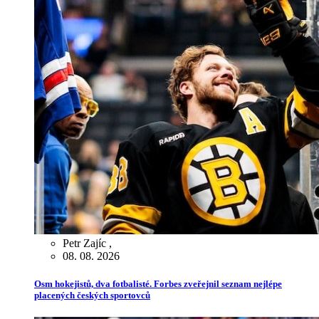
Petr Zajíc
,
08. 08. 2026
Osm hokejistů, dva fotbalisté. Forbes zveřejnil seznam nejlépe
placených českých sportovců