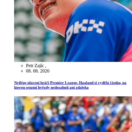
Petr Zajíc
,
08. 08. 2026
Nejlépe placení hráči Premier League. Haaland si vydělá částku, na
kterou ostatní hvězdy nedosahují ani zdaleka