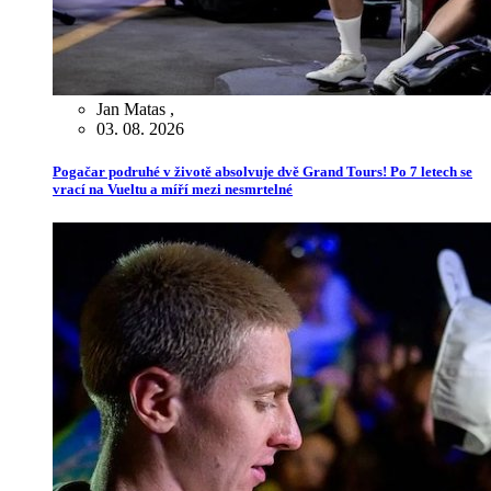
Jan Matas
,
03. 08. 2026
Pogačar podruhé v životě absolvuje dvě Grand Tours! Po 7 letech se
vrací na Vueltu a míří mezi nesmrtelné