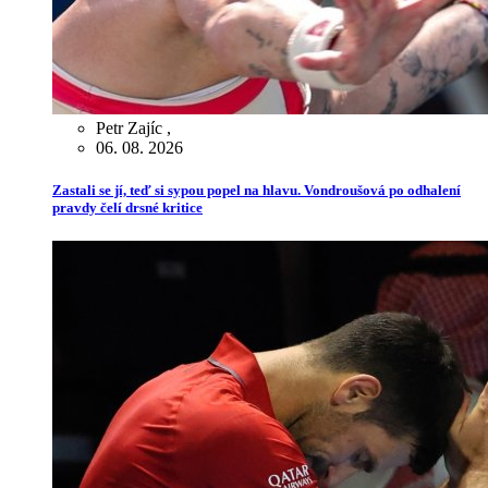
Petr Zajíc
,
06. 08. 2026
Zastali se jí, teď si sypou popel na hlavu. Vondroušová po odhalení
pravdy čelí drsné kritice