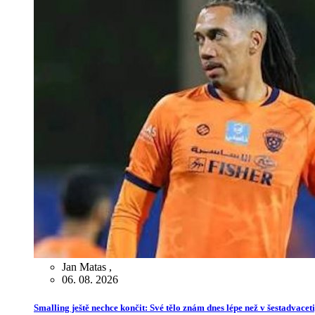
Jan Matas
,
06. 08. 2026
Smalling ještě nechce končit: Své tělo znám dnes lépe než v šestadvaceti,