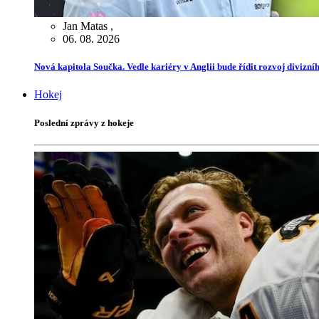
Jan Matas
,
06. 08. 2026
Nová kapitola Součka. Vedle kariéry v Anglii bude řídit rozvoj divizn
Hokej
Poslední zprávy z hokeje