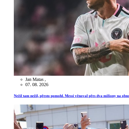
Jan Matas
,
07. 08. 2026
Nežil tam nežil, přesto pomohl. Messi věnoval přes dva miliony na ob