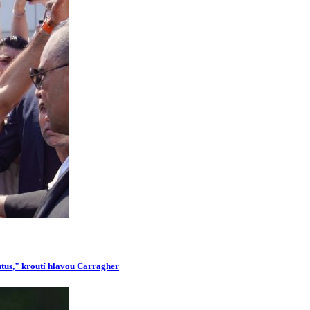
ntus," kroutí hlavou Carragher