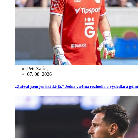
Petr Zajíc
,
07. 08. 2026
„Zařval jsem jen krátké já." Jedna vteřina rozhodla o výsledku a gól