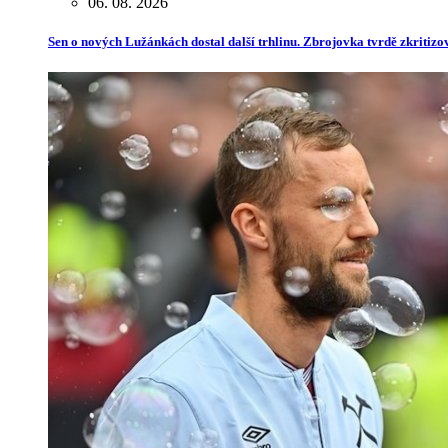
06. 08. 2026
Sen o nových Lužánkách dostal další trhlinu. Zbrojovka tvrdě zkritiz