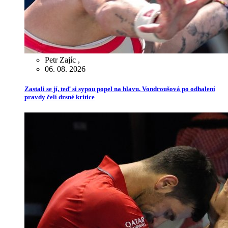
Petr Zajíc
,
06. 08. 2026
Zastali se jí, teď si sypou popel na hlavu. Vondroušová po odhalení
pravdy čelí drsné kritice