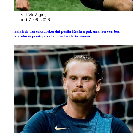
Petr Zajíc
,
07. 08. 2026
Salah do Turecka, rekordní posila Realu a pak tma. Server, bez
kterého se přestupové léto neobejde, to neunesl