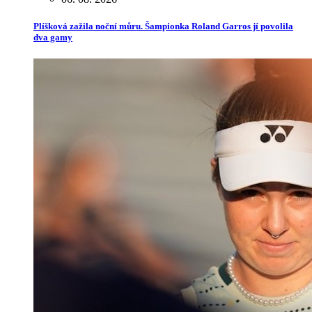
Plíšková zažila noční můru. Šampionka Roland Garros jí povolila
dva gamy