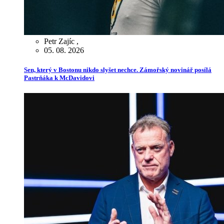
Petr Zajíc
,
05. 08. 2026
Sen, který v Bostonu nikdo slyšet nechce. Zámořský novinář posílá
Pastrňáka k McDavidovi