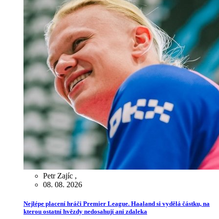
Petr Zajíc
,
08. 08. 2026
Nejlépe placení hráči Premier League. Haaland si vydělá částku, na
kterou ostatní hvězdy nedosahují ani zdaleka