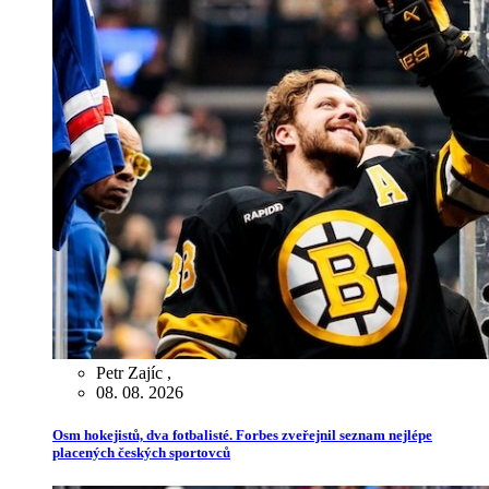
Petr Zajíc
,
08. 08. 2026
Osm hokejistů, dva fotbalisté. Forbes zveřejnil seznam nejlépe
placených českých sportovců