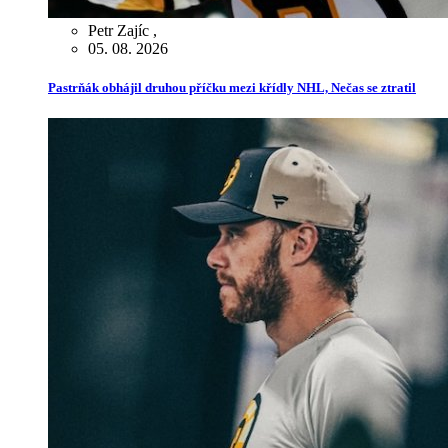
Petr Zajíc
,
05. 08. 2026
Pastrňák obhájil druhou příčku mezi křídly NHL, Nečas se ztratil