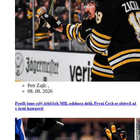
Petr Zajíc
,
08. 08. 2026
Prošli jsme celý žebříček NHL odshora dolů. První Čech se objevil až
v šesté kategorii