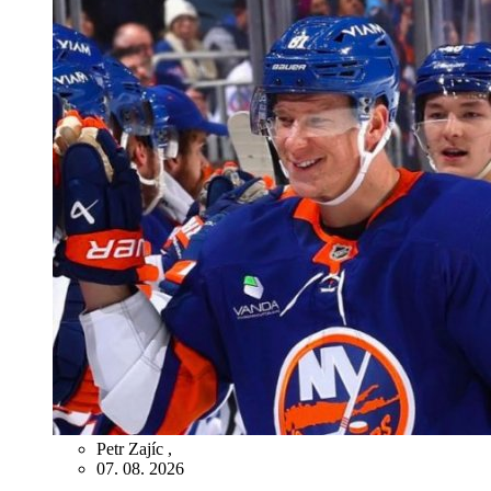
Petr Zajíc
,
07. 08. 2026