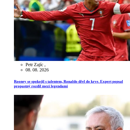
Petr Zajíc
,
08. 08. 2026
Rooney se spokojil s talentem, Ronaldo dřel do krve. Expert popsal
propastný rozdíl mezi legendami