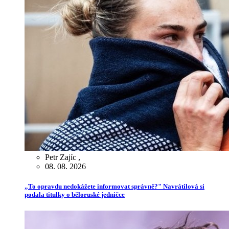
Petr Zajíc
,
08. 08. 2026
„To opravdu nedokážete informovat správně?" Navrátilová si
podala titulky o běloruské jedničce