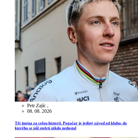
Petr Zajíc
,
08. 08. 2026
Tři jména za celou historii. Pogačar je jediný závod od klubu, do
kterého se půl století nikdo nedostal