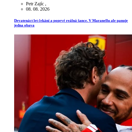
Petr Zajíc
,
08. 08. 2026
Devatenáct let čekání a poprvé reálná šance. V Maranellu ale panuje
jedna obava