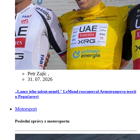
Petr Zajíc
,
31. 07. 2026
„Lance jeho talent neměl." LeMond rozcupoval Armstrongovu teorii
o Pogačarovi
Motorsport
Poslední zprávy z motorsportu