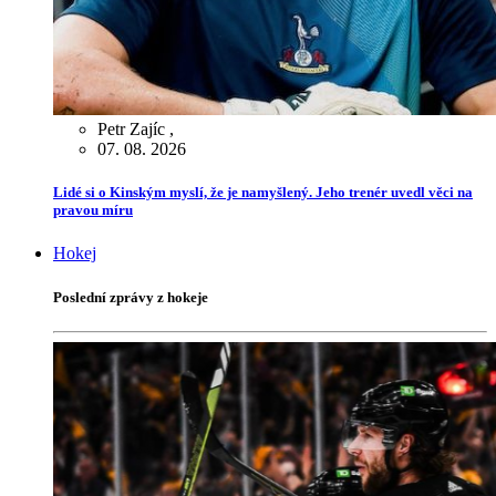
Petr Zajíc
,
07. 08. 2026
Lidé si o Kinským myslí, že je namyšlený. Jeho trenér uvedl věci na
pravou míru
Hokej
Poslední zprávy z hokeje