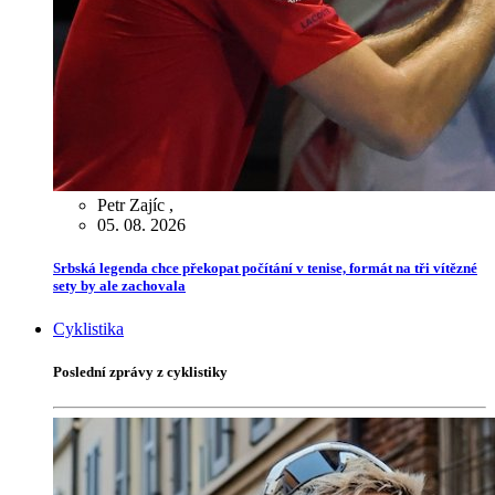
Petr Zajíc
,
05. 08. 2026
Srbská legenda chce překopat počítání v tenise, formát na tři vítězné
sety by ale zachovala
Cyklistika
Poslední zprávy z cyklistiky