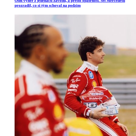
Osm výher z jedenácti závodů, a přesto opatrnost. Šéf Mercedesu
prozradil, co si tým schoval na podzim