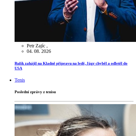
Petr Zajíc
,
04. 08. 2026
Rulík zahájil na Kladně přípravu na ledě, Jágr chyběl a odletěl do
USA
Tenis
Poslední zprávy z tenisu