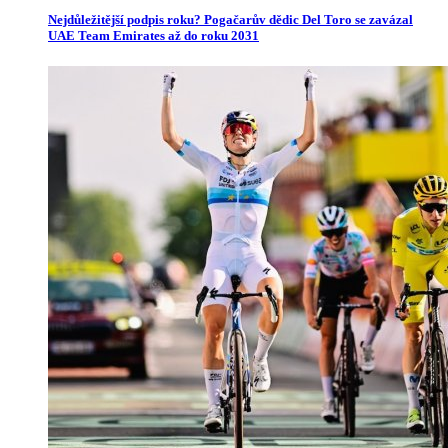
Nejdůležitější podpis roku? Pogačarův dědic Del Toro se zavázal
UAE Team Emirates až do roku 2031