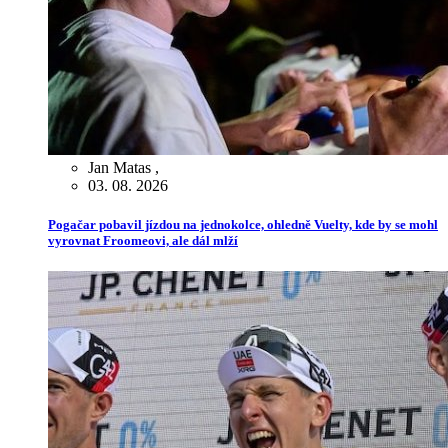
Jan Matas
,
03. 08. 2026
Pogačar pobavil jízdou na jednokolce, ohledně Vuelty, kde by se mohl
vyrovnat Froomeovi, ale dál mlží