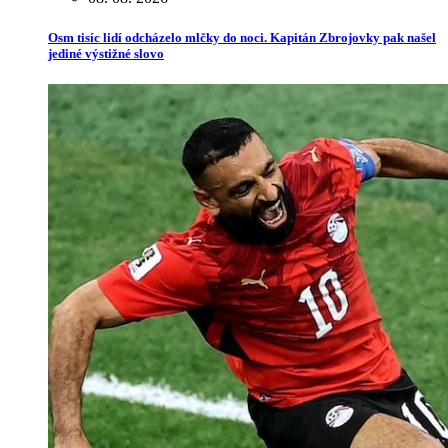
Osm tisíc lidí odcházelo mlčky do noci. Kapitán Zbrojovky pak našel
jediné výstižné slovo