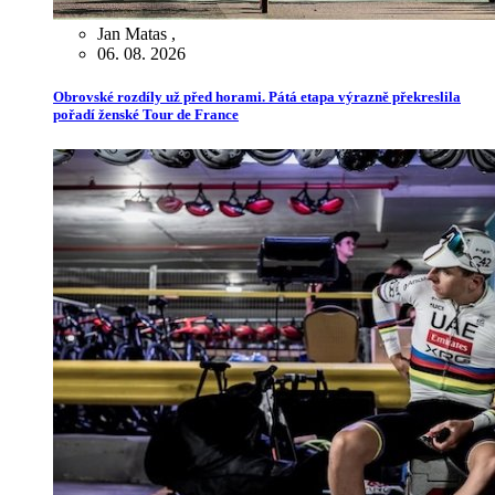
Jan Matas
,
06. 08. 2026
Obrovské rozdíly už před horami. Pátá etapa výrazně překreslila
pořadí ženské Tour de France