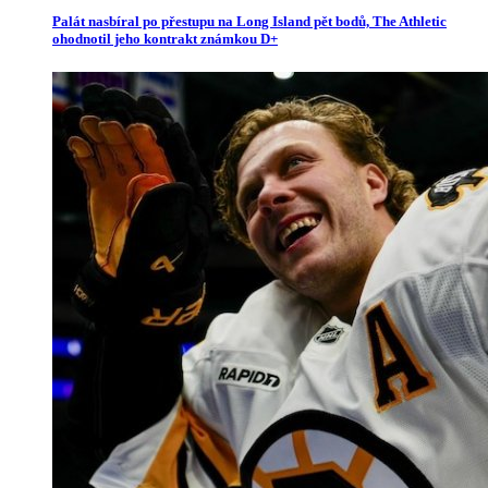
Palát nasbíral po přestupu na Long Island pět bodů, The Athletic
ohodnotil jeho kontrakt známkou D+