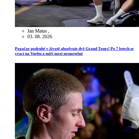
Jan Matas
,
03. 08. 2026
Pogačar podruhé v životě absolvuje dvě Grand Tours! Po 7 letech se
vrací na Vueltu a míří mezi nesmrtelné