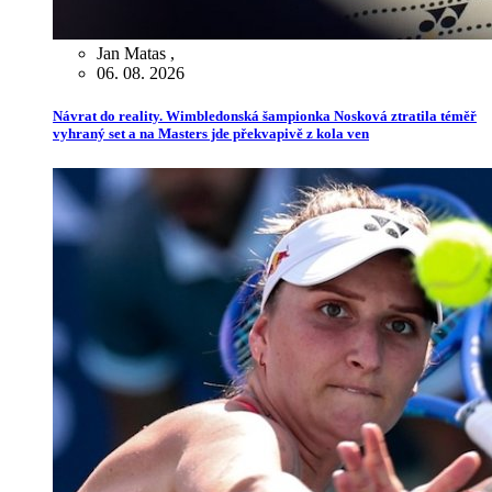
Jan Matas
,
06. 08. 2026
Návrat do reality. Wimbledonská šampionka Nosková ztratila téměř
vyhraný set a na Masters jde překvapivě z kola ven