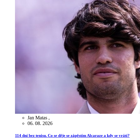
Jan Matas
,
06. 08. 2026
114 dní bez tenisu. Co se děje se zápěstím Alcaraze a kdy se vrátí?