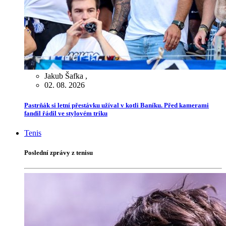
Jakub Šafka
,
02. 08. 2026
Pastrňák si letní přestávku užíval v kotli Baníku. Před kamerami
fandil řádil ve stylovém triku
Tenis
Poslední zprávy z tenisu