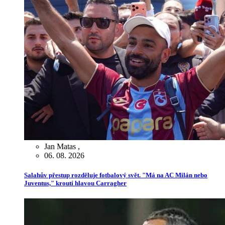
Jan Matas
,
06. 08. 2026
Salahův přestup rozděluje fotbalový svět. "Má na AC Milán nebo
Juventus," kroutí hlavou Carragher