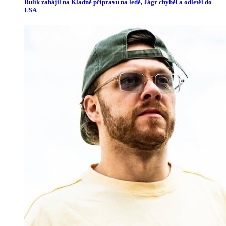
Rulík zahájil na Kladně přípravu na ledě, Jágr chyběl a odletěl do
USA