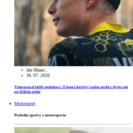
Jan Matas
,
30. 07. 2026
Vingegaard utišil spekulace. O konci kariéry zatím nechce slyšet ani
po těžkém pádu
Motorsport
Poslední zprávy z motorsportu