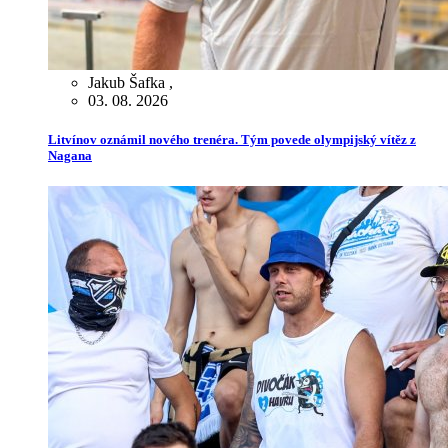
Jakub Šafka
,
03. 08. 2026
Litvínov oznámil nového trenéra. Tým povede olympijský vítěz z
Nagana