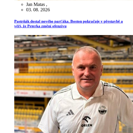
Jan Matas
,
03. 08. 2026
Pastrňák dostal nového parťáka. Boston pokračuje v přestavbě a
věří, že Peterka změní ofenzivu