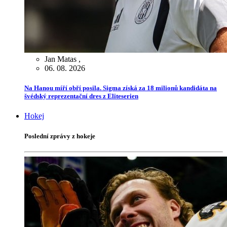
Jan Matas
,
06. 08. 2026
Na Hanou míří obří posila. Sigma získá za 18 milionů kandidáta na
švédský reprezentační dres z Eliteserien
Hokej
Poslední zprávy z hokeje