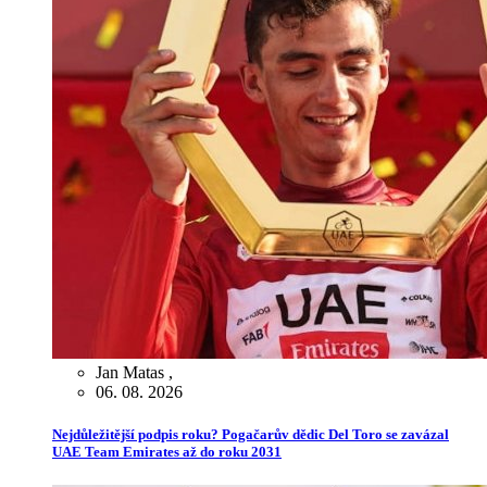
Jan Matas
,
06. 08. 2026
Nejdůležitější podpis roku? Pogačarův dědic Del Toro se zavázal
UAE Team Emirates až do roku 2031