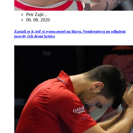
Petr Zajíc
,
06. 08. 2026
Zastali se jí, teď si sypou popel na hlavu. Vondroušová po odhalení
pravdy čelí drsné kritice