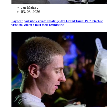
Jan Matas
,
03. 08. 2026
Pogačar podruhé v životě absolvuje dvě Grand Tours! Po 7 letech se
vrací na Vueltu a míří mezi nesmrtelné