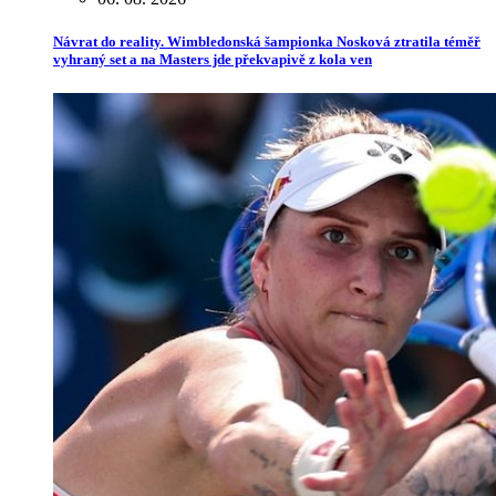
Návrat do reality. Wimbledonská šampionka Nosková ztratila téměř
vyhraný set a na Masters jde překvapivě z kola ven