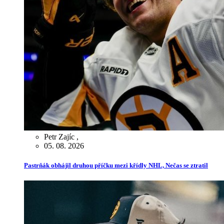
Petr Zajíc
,
05. 08. 2026
Pastrňák obhájil druhou příčku mezi křídly NHL, Nečas se ztratil