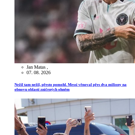
Jan Matas
,
07. 08. 2026
Nežil tam nežil, přesto pomohl. Messi věnoval přes dva miliony na
obnovu oblastí zničených ohněm