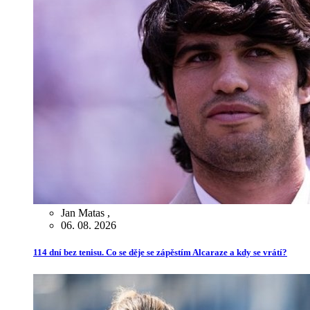
Jan Matas
,
06. 08. 2026
114 dní bez tenisu. Co se děje se zápěstím Alcaraze a kdy se vrátí?