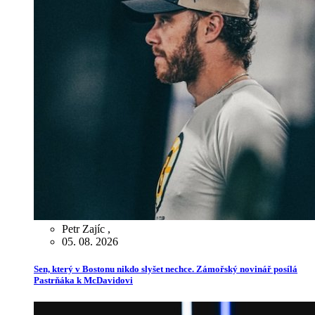
Petr Zajíc
,
05. 08. 2026
Sen, který v Bostonu nikdo slyšet nechce. Zámořský novinář posílá
Pastrňáka k McDavidovi