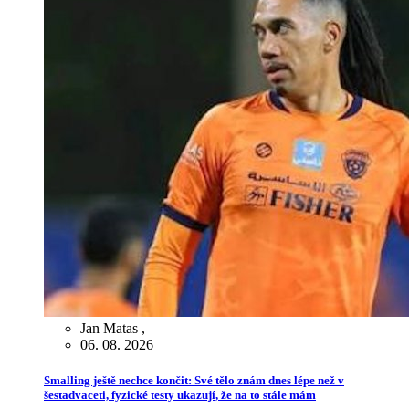
Jan Matas
,
06. 08. 2026
Smalling ještě nechce končit: Své tělo znám dnes lépe než v
šestadvaceti, fyzické testy ukazují, že na to stále mám