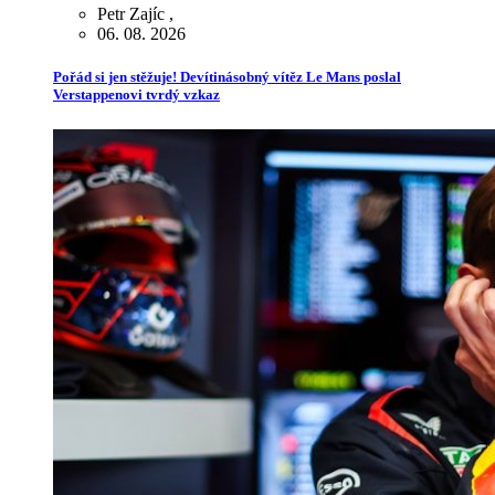
Petr Zajíc
,
06. 08. 2026
Pořád si jen stěžuje! Devítinásobný vítěz Le Mans poslal
Verstappenovi tvrdý vzkaz