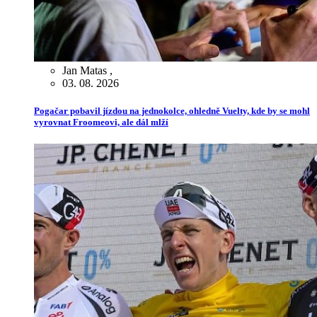
Jan Matas
,
03. 08. 2026
Pogačar pobavil jízdou na jednokolce, ohledně Vuelty, kde by se mohl
vyrovnat Froomeovi, ale dál mlží