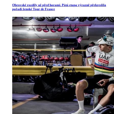
Obrovské rozdíly už před horami. Pátá etapa výrazně překreslila
pořadí ženské Tour de France