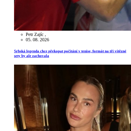
Petr Zajíc
,
05. 08. 2026
Srbská legenda chce překopat počítání v tenise, formát na tři vítězné
sety by ale zachovala