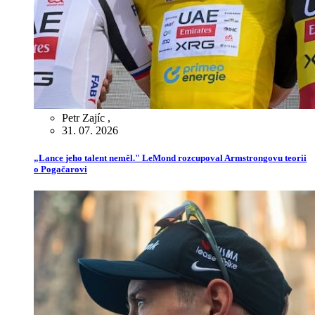
Petr Zajíc
,
31. 07. 2026
„Lance jeho talent neměl." LeMond rozcupoval Armstrongovu teorii
o Pogačarovi