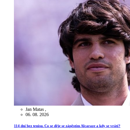
Jan Matas
,
06. 08. 2026
114 dní bez tenisu. Co se děje se zápěstím Alcaraze a kdy se vrátí?