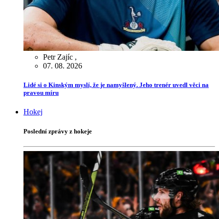
Petr Zajíc
,
07. 08. 2026
Lidé si o Kinským myslí, že je namyšlený. Jeho trenér uvedl věci na
pravou míru
Hokej
Poslední zprávy z hokeje