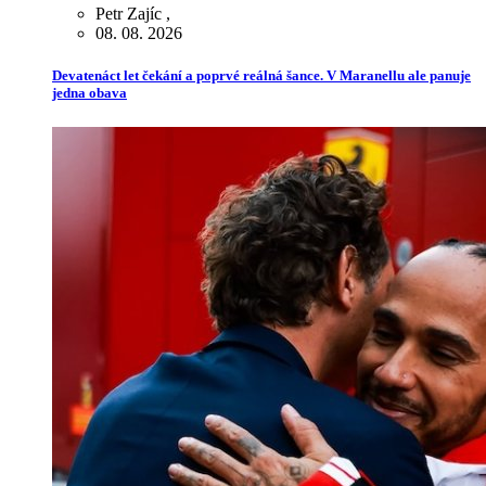
Petr Zajíc
,
08. 08. 2026
Devatenáct let čekání a poprvé reálná šance. V Maranellu ale panuje
jedna obava