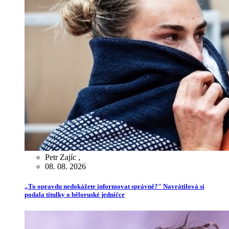
Petr Zajíc
,
08. 08. 2026
„To opravdu nedokážete informovat správně?" Navrátilová si
podala titulky o běloruské jedničce