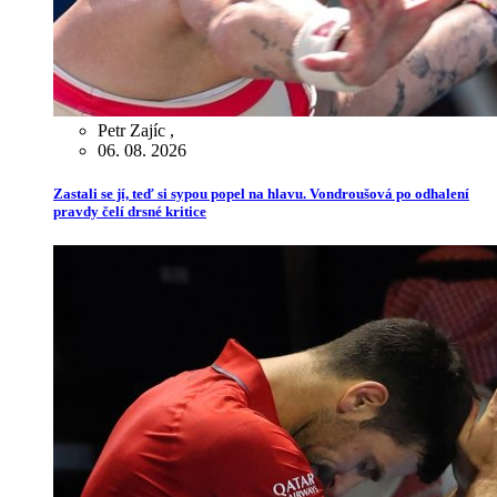
Petr Zajíc
,
06. 08. 2026
Zastali se jí, teď si sypou popel na hlavu. Vondroušová po odhalení
pravdy čelí drsné kritice