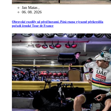
Jan Matas
,
06. 08. 2026
Obrovské rozdíly už před horami. Pátá etapa výrazně překreslila
pořadí ženské Tour de France