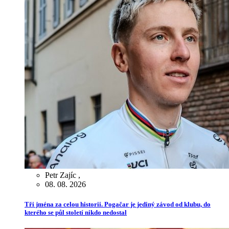
Petr Zajíc
,
08. 08. 2026
Tři jména za celou historii. Pogačar je jediný závod od klubu, do
kterého se půl století nikdo nedostal