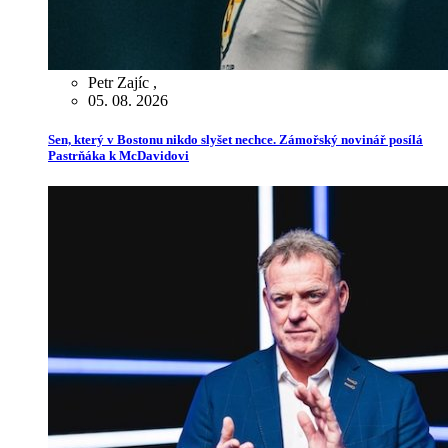
Petr Zajíc
,
05. 08. 2026
Sen, který v Bostonu nikdo slyšet nechce. Zámořský novinář posílá
Pastrňáka k McDavidovi