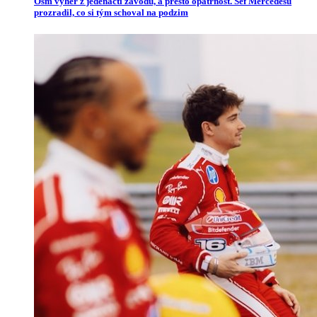
Osm výher z jedenácti závodů, a přesto opatrnost. Šéf Mercedesu
prozradil, co si tým schoval na podzim