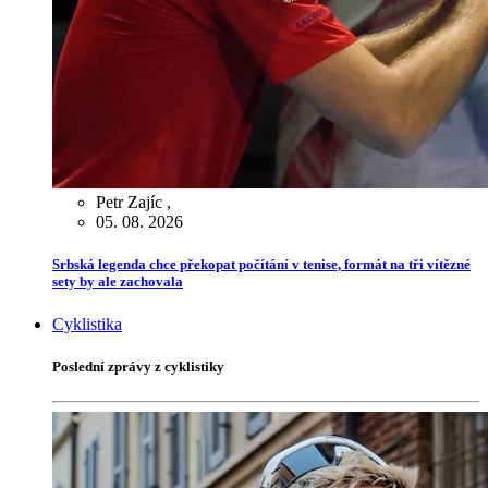
Petr Zajíc
,
05. 08. 2026
Srbská legenda chce překopat počítání v tenise, formát na tři vítězné
sety by ale zachovala
Cyklistika
Poslední zprávy z cyklistiky