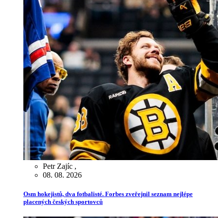
Petr Zajíc
,
08. 08. 2026
Osm hokejistů, dva fotbalisté. Forbes zveřejnil seznam nejlépe
placených českých sportovců