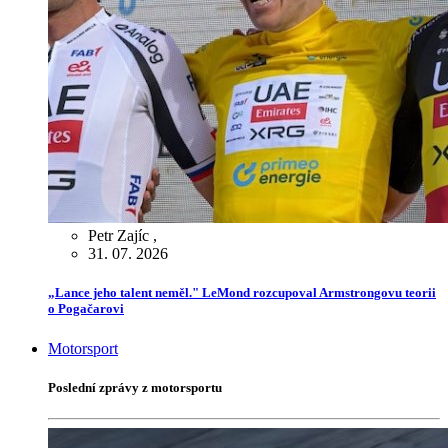
Petr Zajíc
,
31. 07. 2026
„Lance jeho talent neměl." LeMond rozcupoval Armstrongovu teorii
o Pogačarovi
Motorsport
Poslední zprávy z motorsportu