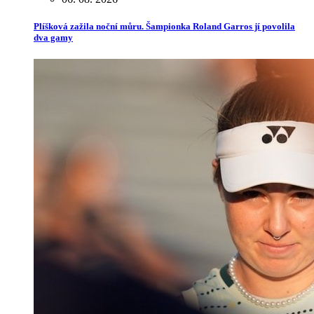
Plíšková zažila noční můru. Šampionka Roland Garros jí povolila
dva gamy