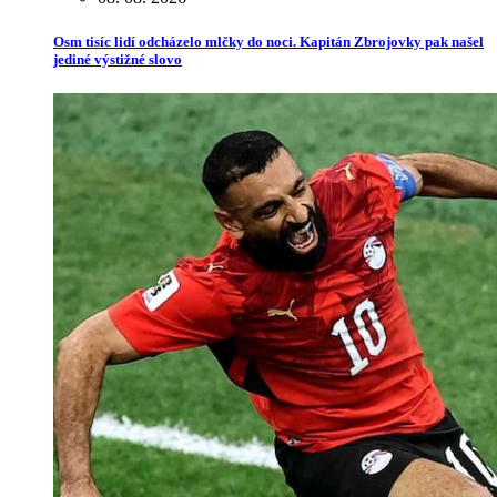
Osm tisíc lidí odcházelo mlčky do noci. Kapitán Zbrojovky pak našel
jediné výstižné slovo