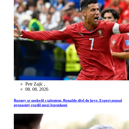
Petr Zajíc
,
08. 08. 2026
Rooney se spokojil s talentem, Ronaldo dřel do krve. Expert popsal
propastný rozdíl mezi legendami