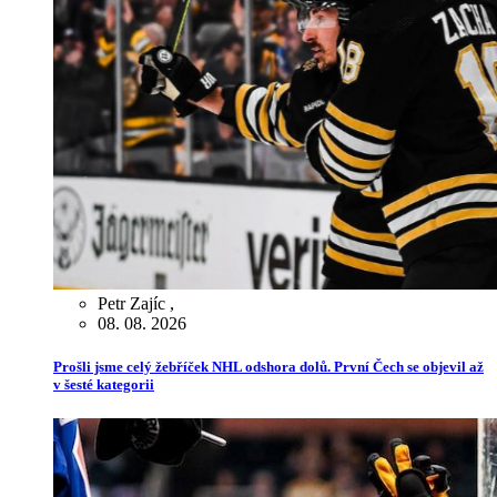
Petr Zajíc
,
08. 08. 2026
Prošli jsme celý žebříček NHL odshora dolů. První Čech se objevil až
v šesté kategorii