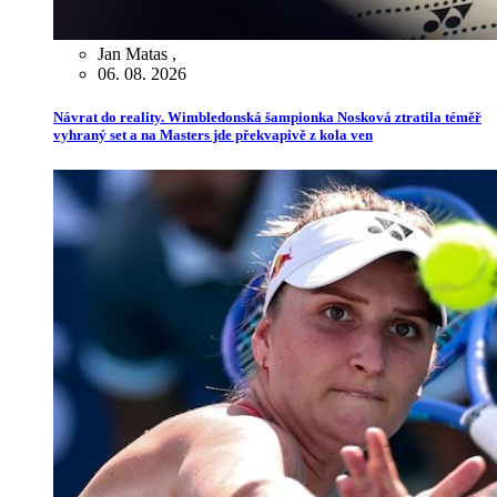
Jan Matas
,
06. 08. 2026
Návrat do reality. Wimbledonská šampionka Nosková ztratila téměř
vyhraný set a na Masters jde překvapivě z kola ven