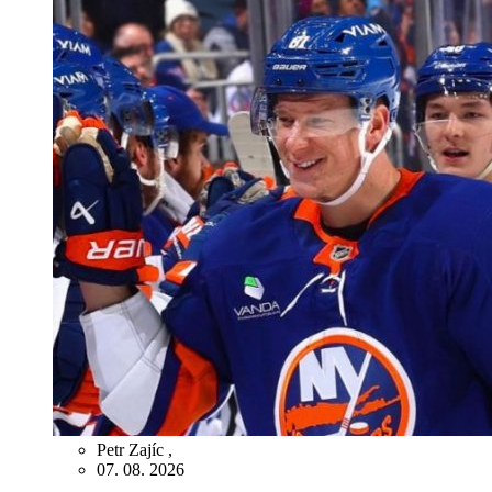
Petr Zajíc
,
07. 08. 2026