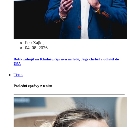
Petr Zajíc
,
04. 08. 2026
Rulík zahájil na Kladně přípravu na ledě, Jágr chyběl a odletěl do
USA
Tenis
Poslední zprávy z tenisu