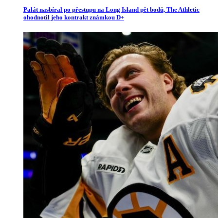
Palát nasbíral po přestupu na Long Island pět bodů, The Athletic
ohodnotil jeho kontrakt známkou D+