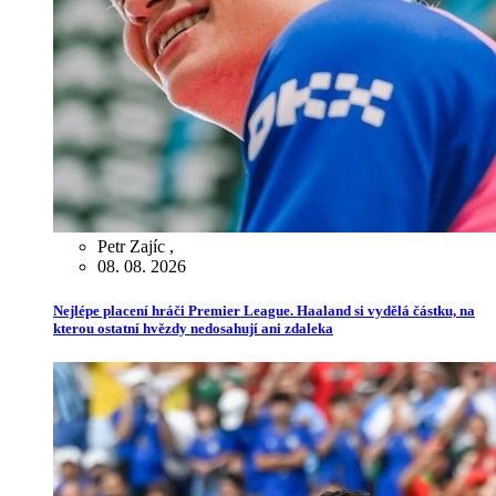
Petr Zajíc
,
08. 08. 2026
Nejlépe placení hráči Premier League. Haaland si vydělá částku, na
kterou ostatní hvězdy nedosahují ani zdaleka