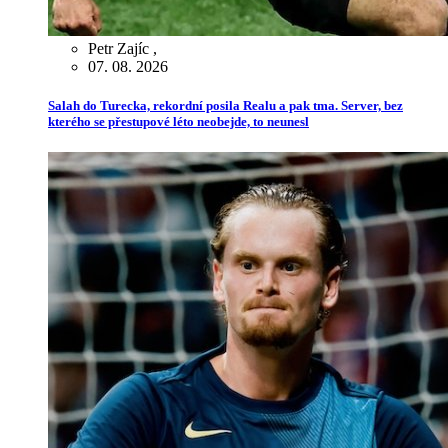
Petr Zajíc
,
07. 08. 2026
Salah do Turecka, rekordní posila Realu a pak tma. Server, bez
kterého se přestupové léto neobejde, to neunesl