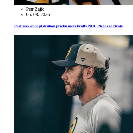
Petr Zajíc
,
05. 08. 2026
Pastrňák obhájil druhou příčku mezi křídly NHL, Nečas se ztratil