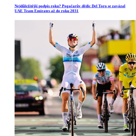
Nejdůležitější podpis roku? Pogačarův dědic Del Toro se zavázal
UAE Team Emirates až do roku 2031