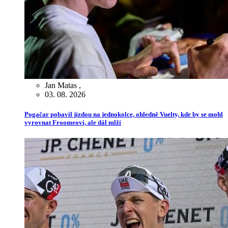
Jan Matas
,
03. 08. 2026
Pogačar pobavil jízdou na jednokolce, ohledně Vuelty, kde by se mohl
vyrovnat Froomeovi, ale dál mlží