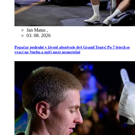
Jan Matas
,
03. 08. 2026
Pogačar podruhé v životě absolvuje dvě Grand Tours! Po 7 letech se
vrací na Vueltu a míří mezi nesmrtelné