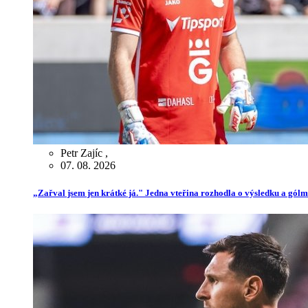
Petr Zajíc
,
07. 08. 2026
„Zařval jsem jen krátké já." Jedna vteřina rozhodla o výsledku a gól