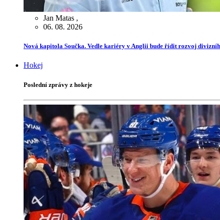
Jan Matas
,
06. 08. 2026
Nová kapitola Součka. Vedle kariéry v Anglii bude řídit rozvoj divizn
Hokej
Poslední zprávy z hokeje