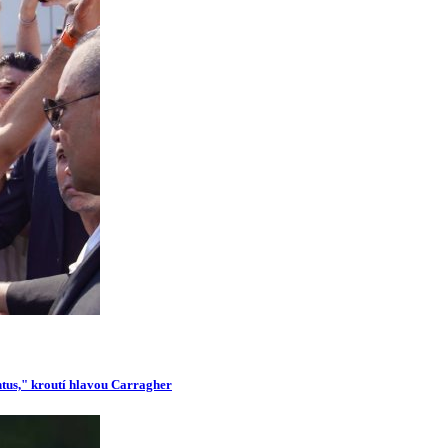
ntus," kroutí hlavou Carragher