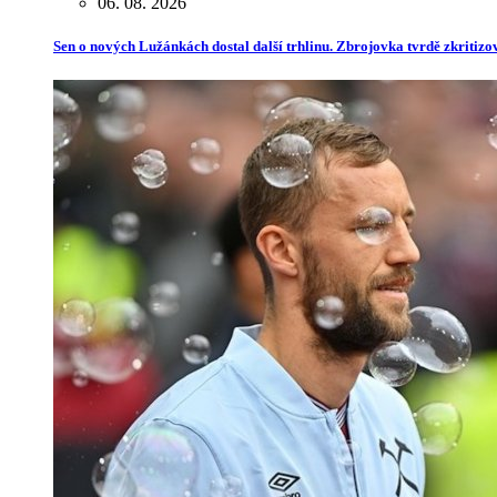
06. 08. 2026
Sen o nových Lužánkách dostal další trhlinu. Zbrojovka tvrdě zkritiz