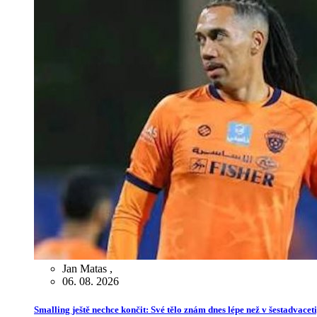
Jan Matas
,
06. 08. 2026
Smalling ještě nechce končit: Své tělo znám dnes lépe než v šestadvaceti,