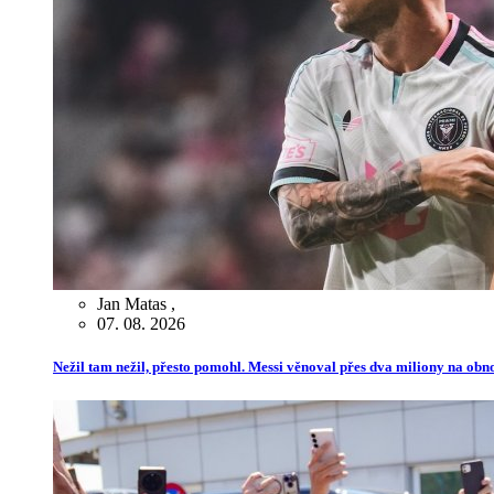
Jan Matas
,
07. 08. 2026
Nežil tam nežil, přesto pomohl. Messi věnoval přes dva miliony na ob