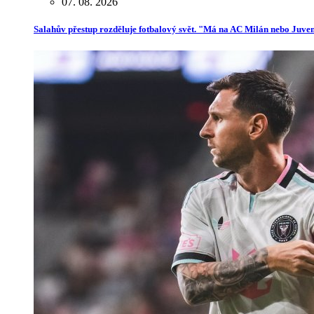
07. 08. 2026
Salahův přestup rozděluje fotbalový svět. "Má na AC Milán nebo Juve