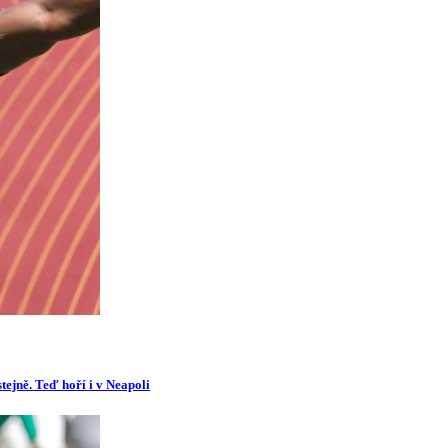
tejně. Teď hoří i v Neapoli