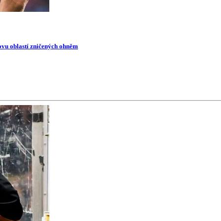
novu oblastí zničených ohněm