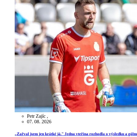
Petr Zajíc
,
07. 08. 2026
„Zařval jsem jen krátké já." Jedna vteřina rozhodla o výsledku a gól