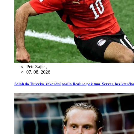
Petr Zajíc
,
07. 08. 2026
Salah do Turecka, rekordní posila Realu a pak tma. Server, bez kterého 