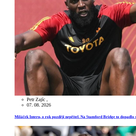
Petr Zajíc
,
07. 08. 2026
Miláček Interu, o rok později nepřítel. Na Stamford Bridge to dopadlo s