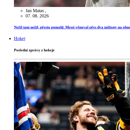
Jan Matas
,
07. 08. 2026
Nežil tam nežil, přesto pomohl. Messi věnoval přes dva miliony na ob
Hokej
Poslední zprávy z hokeje