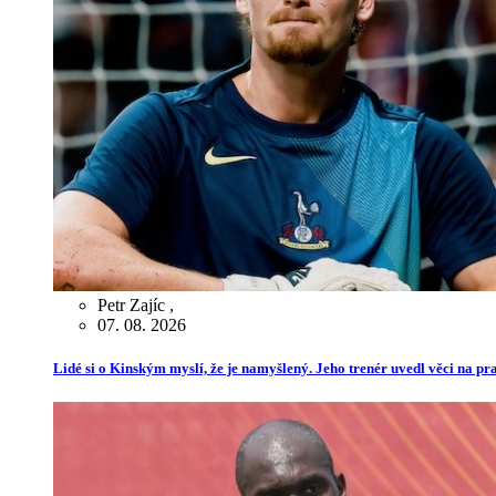
Petr Zajíc
,
07. 08. 2026
Lidé si o Kinským myslí, že je namyšlený. Jeho trenér uvedl věci na p