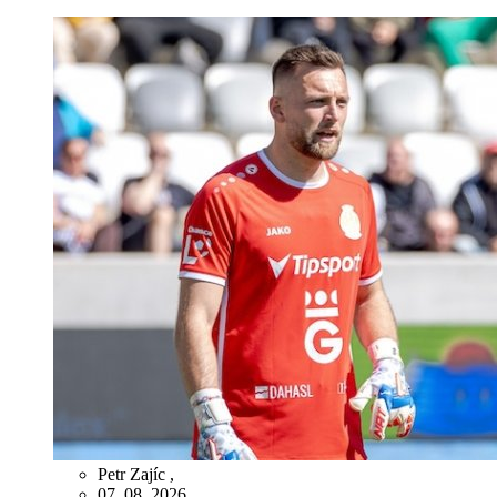
Petr Zajíc
,
07. 08. 2026