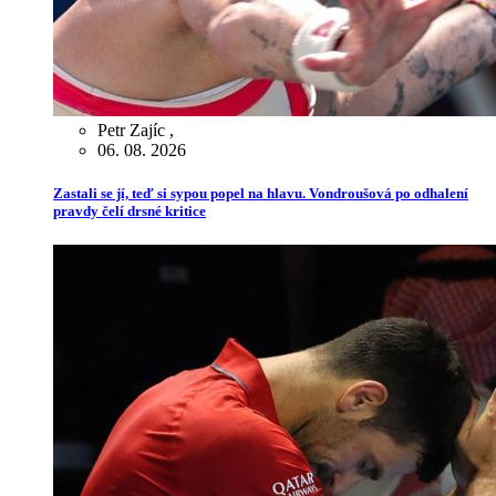
Petr Zajíc
,
06. 08. 2026
Zastali se jí, teď si sypou popel na hlavu. Vondroušová po odhalení
pravdy čelí drsné kritice