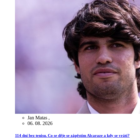
Jan Matas
,
06. 08. 2026
114 dní bez tenisu. Co se děje se zápěstím Alcaraze a kdy se vrátí?