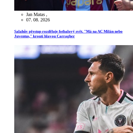
Jan Matas
,
07. 08. 2026
Salahův přestup rozděluje fotbalový svět. "Má na AC Milán nebo
Juventus," kroutí hlavou Carragher