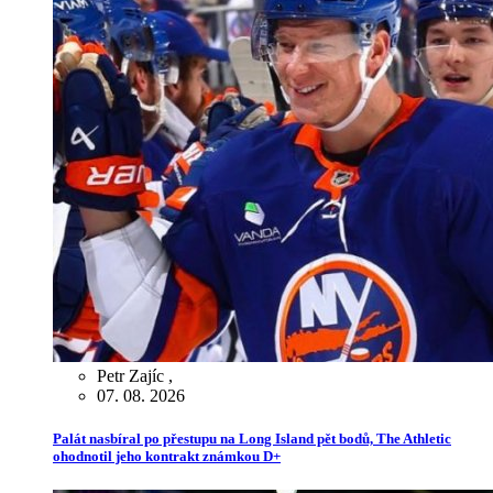
Petr Zajíc
,
07. 08. 2026
Palát nasbíral po přestupu na Long Island pět bodů, The Athletic
ohodnotil jeho kontrakt známkou D+