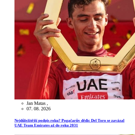
Jan Matas
,
07. 08. 2026
Nejdůležitější podpis roku? Pogačarův dědic Del Toro se zavázal
UAE Team Emirates až do roku 2031