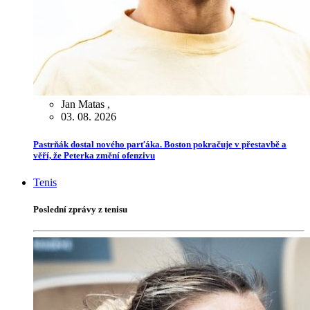
Jan Matas
,
03. 08. 2026
Pastrňák dostal nového parťáka. Boston pokračuje v přestavbě a
věří, že Peterka změní ofenzivu
Tenis
Poslední zprávy z tenisu