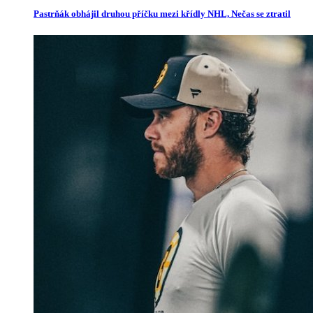
Pastrňák obhájil druhou příčku mezi křídly NHL, Nečas se ztratil