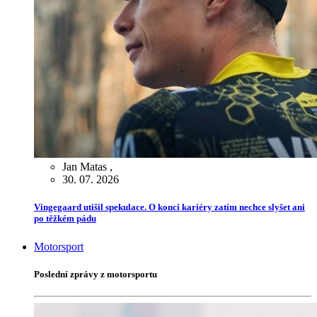
Jan Matas
,
30. 07. 2026
Vingegaard utišil spekulace. O konci kariéry zatím nechce slyšet ani
po těžkém pádu
Motorsport
Poslední zprávy z motorsportu