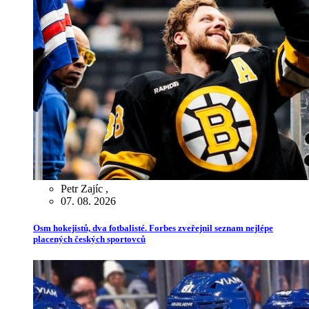
Petr Zajíc
,
07. 08. 2026
Osm hokejistů, dva fotbalisté. Forbes zveřejnil seznam nejlépe
placených českých sportovců