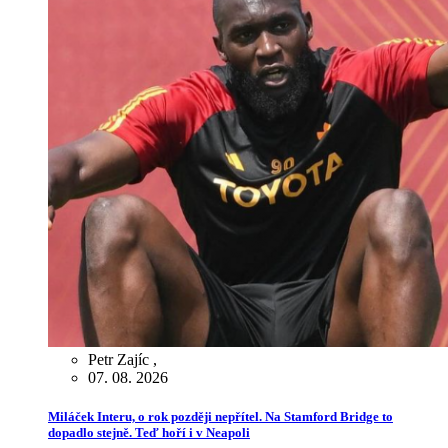
Petr Zajíc
,
07. 08. 2026
Miláček Interu, o rok později nepřítel. Na Stamford Bridge to
dopadlo stejně. Teď hoří i v Neapoli