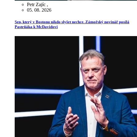
Petr Zajíc
,
05. 08. 2026
Sen, který v Bostonu nikdo slyšet nechce. Zámořský novinář posílá
Pastrňáka k McDavidovi