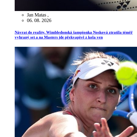
Jan Matas
,
06. 08. 2026
Návrat do reality. Wimbledonská šampionka Nosková ztratila téměř
vyhraný set a na Masters jde překvapivě z kola ven