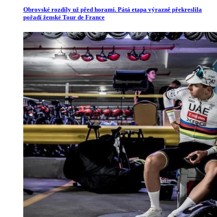
Obrovské rozdíly už před horami. Pátá etapa výrazně překreslila
pořadí ženské Tour de France