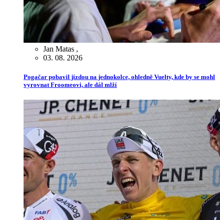
Jan Matas
,
03. 08. 2026
Pogačar pobavil jízdou na jednokolce, ohledně Vuelty, kde by se mohl
vyrovnat Froomeovi, ale dál mlží