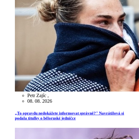
Petr Zajíc
,
08. 08. 2026
„To opravdu nedokážete informovat správně?" Navrátilová si
podala titulky o běloruské jedničce