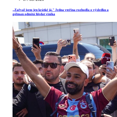
„Zařval jsem jen krátké já." Jedna vteřina rozhodla o výsledku a
gólman odmítá hledat viníka