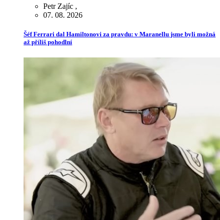
Petr Zajíc
,
07. 08. 2026
Šéf Ferrari dal Hamiltonovi za pravdu: v Maranellu jsme byli možná
až příliš pohodlní