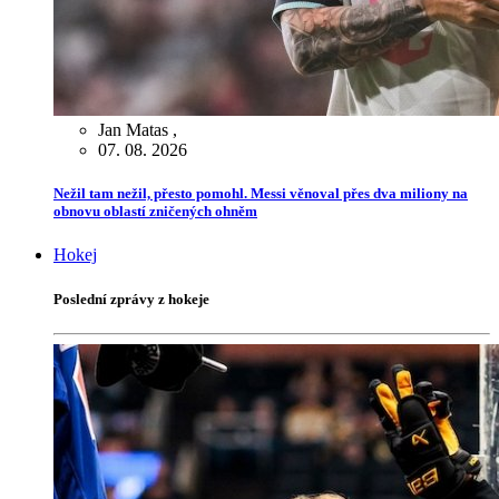
Jan Matas
,
07. 08. 2026
Nežil tam nežil, přesto pomohl. Messi věnoval přes dva miliony na
obnovu oblastí zničených ohněm
Hokej
Poslední zprávy z hokeje