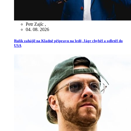
Petr Zajíc
,
04. 08. 2026
Rulík zahájil na Kladně přípravu na ledě, Jágr chyběl a odletěl do
USA