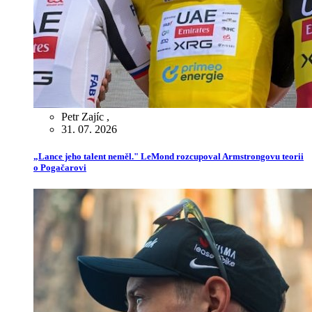
Petr Zajíc
,
31. 07. 2026
„Lance jeho talent neměl." LeMond rozcupoval Armstrongovu teorii
o Pogačarovi