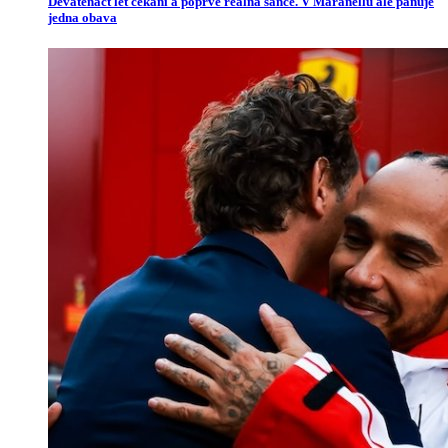
Devatenáct let čekání a poprvé reálná šance. V Maranellu ale panuje
jedna obava