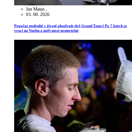
Jan Matas
,
03. 08. 2026
Pogačar podruhé v životě absolvuje dvě Grand Tours! Po 7 letech se
vrací na Vueltu a míří mezi nesmrtelné