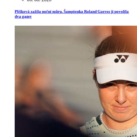
Plíšková zažila noční můru. Šampionka Roland Garros jí povolila
dva gamy