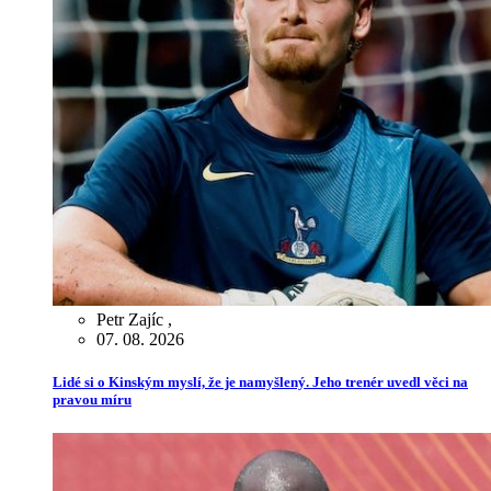
Petr Zajíc
,
07. 08. 2026
Lidé si o Kinským myslí, že je namyšlený. Jeho trenér uvedl věci na
pravou míru