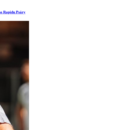
ího Rapidu Psáry