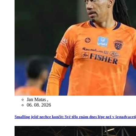
Jan Matas
,
06. 08. 2026
Smalling ještě nechce končit: Své tělo znám dnes lépe než v šestadvaceti,