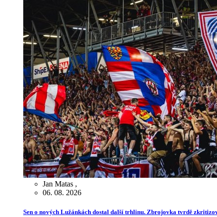
Jan Matas
,
06. 08. 2026
Sen o nových Lužánkách dostal další trhlinu. Zbrojovka tvrdě zkritiz