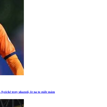
 fyzické testy ukazují, že na to stále mám