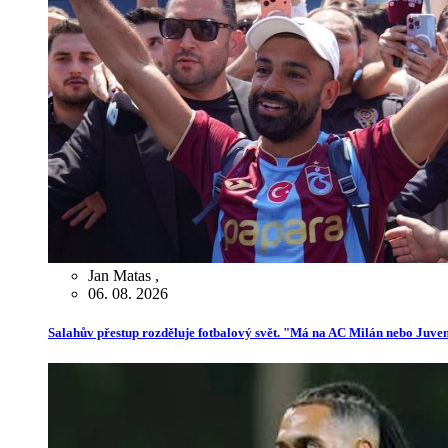
Jan Matas
,
06. 08. 2026
Salahův přestup rozděluje fotbalový svět. "Má na AC Milán nebo Juve