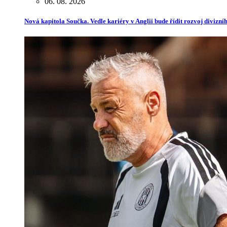
06. 08. 2026
Nová kapitola Součka. Vedle kariéry v Anglii bude řídit rozvoj divizn