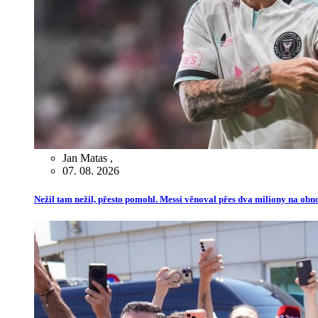
Jan Matas
,
07. 08. 2026
Nežil tam nežil, přesto pomohl. Messi věnoval přes dva miliony na ob