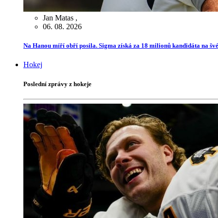
Jan Matas
,
06. 08. 2026
Na Hanou míří obří posila. Sigma získá za 18 milionů kandidáta na švé
Hokej
Poslední zprávy z hokeje