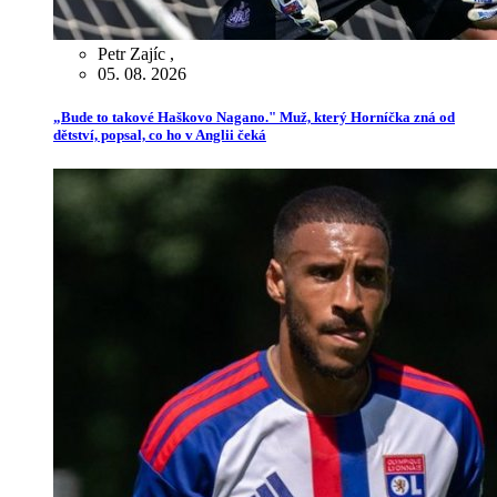
Petr Zajíc
,
05. 08. 2026
„Bude to takové Haškovo Nagano." Muž, který Horníčka zná od
dětství, popsal, co ho v Anglii čeká