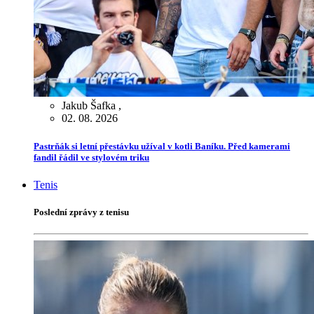
Jakub Šafka
,
02. 08. 2026
Pastrňák si letní přestávku užíval v kotli Baníku. Před kamerami
fandil řádil ve stylovém triku
Tenis
Poslední zprávy z tenisu