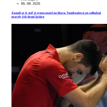
06. 08. 2026
Zastali se jí, teď si sypou popel na hlavu. Vondroušová po odhalení
pravdy čelí drsné kritice