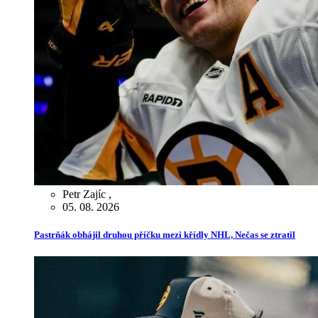
Petr Zajíc
,
05. 08. 2026
Pastrňák obhájil druhou příčku mezi křídly NHL, Nečas se ztratil