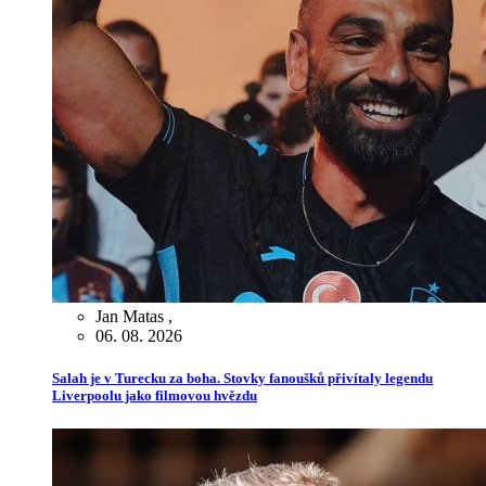
Jan Matas
,
06. 08. 2026
Salah je v Turecku za boha. Stovky fanoušků přivítaly legendu
Liverpoolu jako filmovou hvězdu