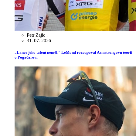
Petr Zajíc
,
31. 07. 2026
„Lance jeho talent neměl." LeMond rozcupoval Armstrongovu teorii
o Pogačarovi