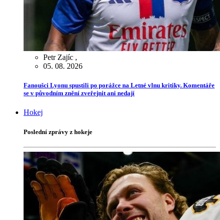
Petr Zajíc
,
05. 08. 2026
Fanoušci Lyonu spustili po porážce na Letné vlnu kritiky. Komentáře
se v původním znění zveřejnit ani nedají
Hokej
Poslední zprávy z hokeje