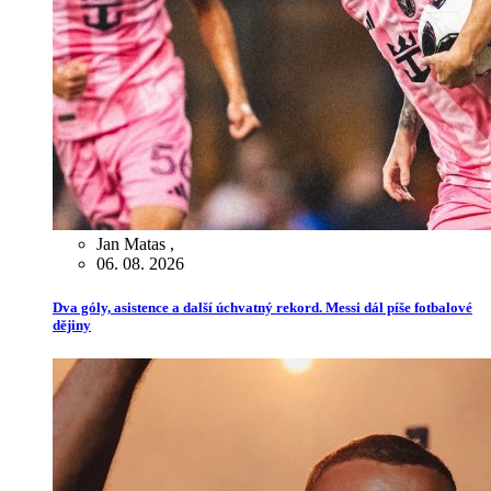
Jan Matas
,
06. 08. 2026
Dva góly, asistence a další úchvatný rekord. Messi dál píše fotbalové
dějiny