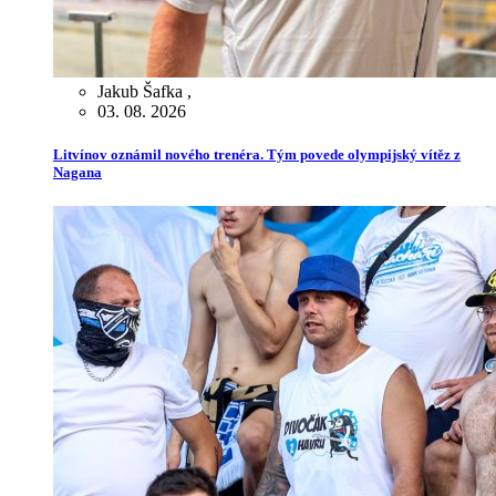
Jakub Šafka
,
03. 08. 2026
Litvínov oznámil nového trenéra. Tým povede olympijský vítěz z
Nagana