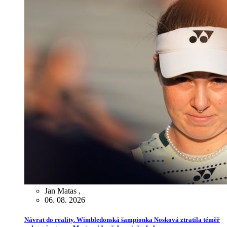
Jan Matas
,
06. 08. 2026
Návrat do reality. Wimbledonská šampionka Nosková ztratila téměř