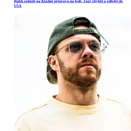
Rulík zahájil na Kladně přípravu na ledě, Jágr chyběl a odletěl do
USA