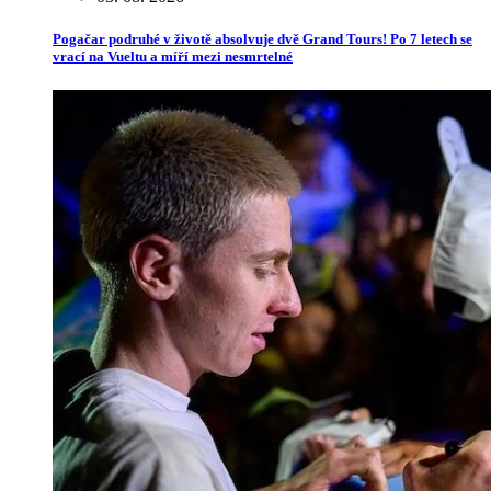
Pogačar podruhé v životě absolvuje dvě Grand Tours! Po 7 letech se
vrací na Vueltu a míří mezi nesmrtelné