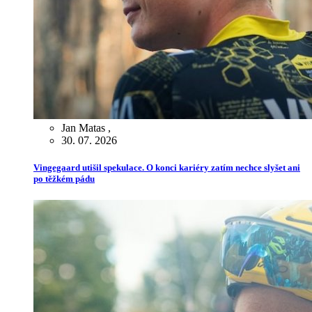
Jan Matas
,
30. 07. 2026
Vingegaard utišil spekulace. O konci kariéry zatím nechce slyšet ani
po těžkém pádu