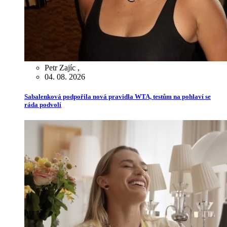
Petr Zajíc
,
04. 08. 2026
Sabalenková podpořila nová pravidla WTA, testům na pohlaví se
ráda podvolí