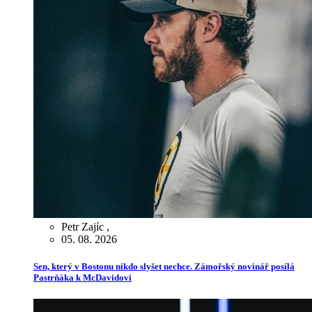
Petr Zajíc
,
05. 08. 2026
Sen, který v Bostonu nikdo slyšet nechce. Zámořský novinář posílá
Pastrňáka k McDavidovi