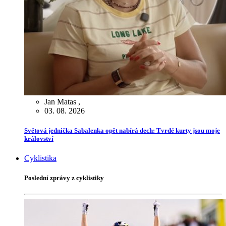
Jan Matas
,
03. 08. 2026
Světová jednička Sabalenka opět nabírá dech: Tvrdé kurty jsou moje
království
Cyklistika
Poslední zprávy z cyklistiky