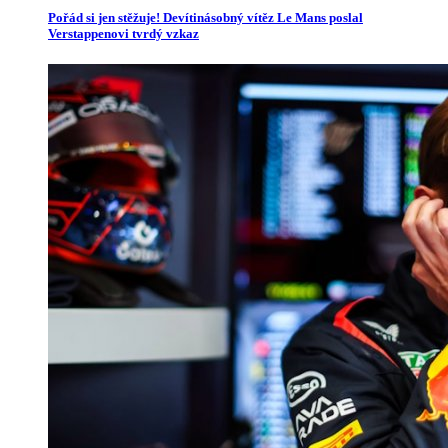
Pořád si jen stěžuje! Devítinásobný vítěz Le Mans poslal
Verstappenovi tvrdý vzkaz