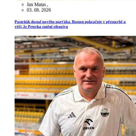
Jan Matas
,
03. 08. 2026
Pastrňák dostal nového parťáka. Boston pokračuje v přestavbě a
věří, že Peterka změní ofenzivu