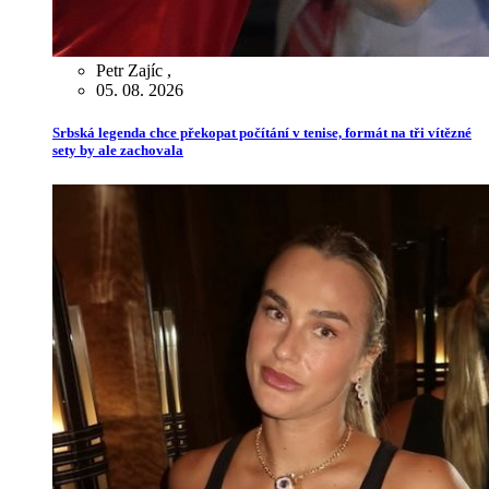
Petr Zajíc
,
05. 08. 2026
Srbská legenda chce překopat počítání v tenise, formát na tři vítězné
sety by ale zachovala