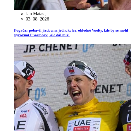
Jan Matas
,
03. 08. 2026
Pogačar pobavil jízdou na jednokolce, ohledně Vuelty, kde by se mohl
vyrovnat Froomeovi, ale dál mlží