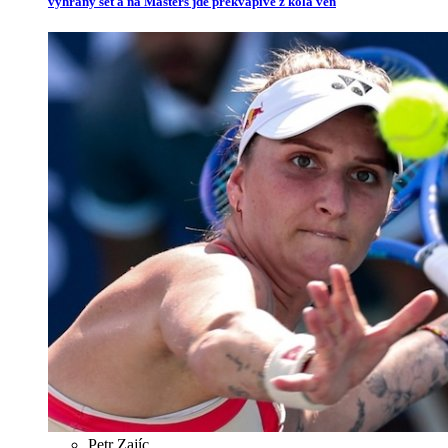
vyhraný set a na Masters jde překvapivě z kola ven
Petr Zajíc
,