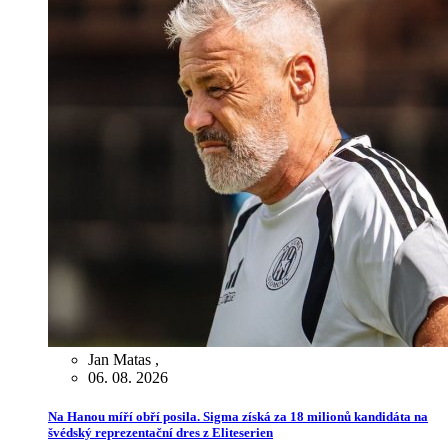
Jan Matas
,
06. 08. 2026
Na Hanou míří obří posila. Sigma získá za 18 milionů kandidáta na
švédský reprezentační dres z Eliteserien