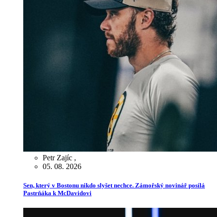
Petr Zajíc
,
05. 08. 2026
Sen, který v Bostonu nikdo slyšet nechce. Zámořský novinář posílá
Pastrňáka k McDavidovi