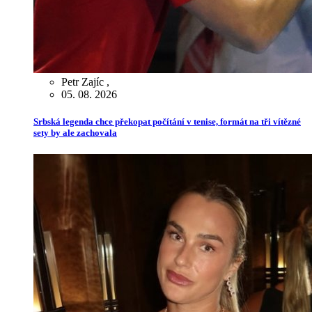
Petr Zajíc
,
05. 08. 2026
Srbská legenda chce překopat počítání v tenise, formát na tři vítězné
sety by ale zachovala