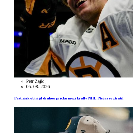
Petr Zajíc
,
05. 08. 2026
Pastrňák obhájil druhou příčku mezi křídly NHL, Nečas se ztratil