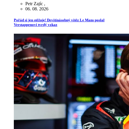
Petr Zajíc
,
06. 08. 2026
Pořád si jen stěžuje! Devítinásobný vítěz Le Mans poslal
Verstappenovi tvrdý vzkaz