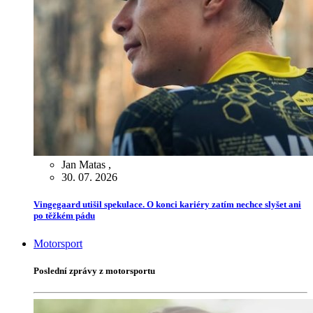
Jan Matas
,
30. 07. 2026
Vingegaard utišil spekulace. O konci kariéry zatím nechce slyšet ani
po těžkém pádu
Motorsport
Poslední zprávy z motorsportu