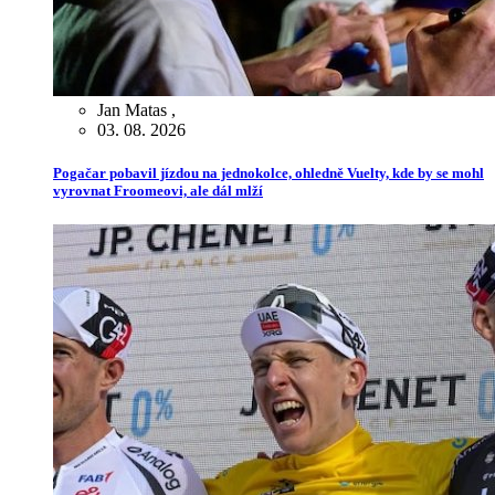
Jan Matas
,
03. 08. 2026
Pogačar pobavil jízdou na jednokolce, ohledně Vuelty, kde by se mohl
vyrovnat Froomeovi, ale dál mlží