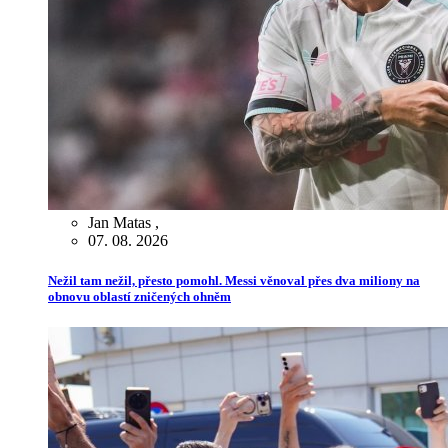
Jan Matas
,
07. 08. 2026
Nežil tam nežil, přesto pomohl. Messi věnoval přes dva miliony na
obnovu oblastí zničených ohněm