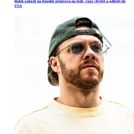
Rulík zahájil na Kladně přípravu na ledě, Jágr chyběl a odletěl do
USA