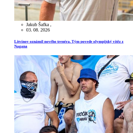
Jakub Šafka
,
03. 08. 2026
Litvínov oznámil nového trenéra. Tým povede olympijský vítěz z
Nagana