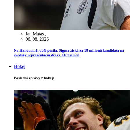
Jan Matas
,
06. 08. 2026
Na Hanou míří obří posila. Sigma získá za 18 milionů kandidáta na
švédský reprezentační dres z Eliteserien
Hokej
Poslední zprávy z hokeje