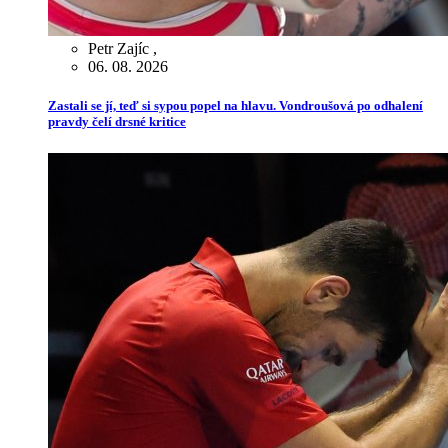
Petr Zajíc
,
06. 08. 2026
Zastali se jí, teď si sypou popel na hlavu. Vondroušová po odhalení
pravdy čelí drsné kritice