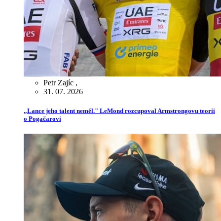
Petr Zajíc
,
31. 07. 2026
„Lance jeho talent neměl." LeMond rozcupoval Armstrongovu teorii
o Pogačarovi