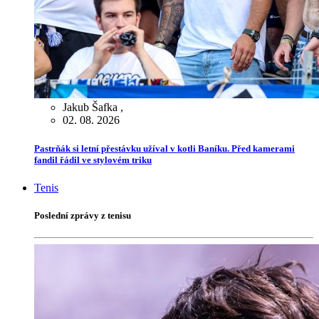
Jakub Šafka
,
02. 08. 2026
Pastrňák si letní přestávku užíval v kotli Baníku. Před kamerami
fandil řádil ve stylovém triku
Tenis
Poslední zprávy z tenisu