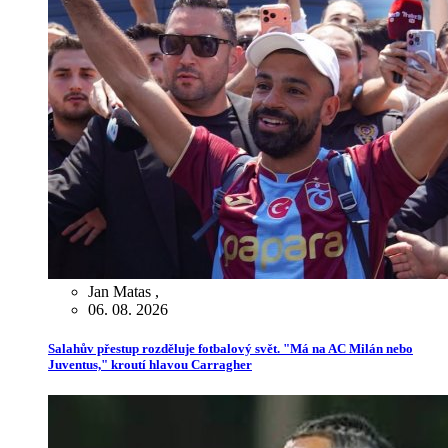
Jan Matas
,
06. 08. 2026
Salahův přestup rozděluje fotbalový svět. "Má na AC Milán nebo
Juventus," kroutí hlavou Carragher