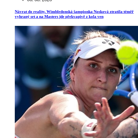
Návrat do reality. Wimbledonská šampionka Nosková ztratila téměř
vyhraný set a na Masters jde překvapivě z kola ven