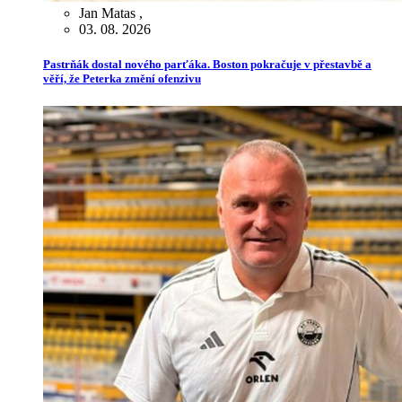
Jan Matas
,
03. 08. 2026
Pastrňák dostal nového parťáka. Boston pokračuje v přestavbě a
věří, že Peterka změní ofenzivu