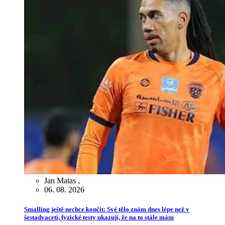
Jan Matas
,
06. 08. 2026
Smalling ještě nechce končit: Své tělo znám dnes lépe než v
šestadvaceti, fyzické testy ukazují, že na to stále mám