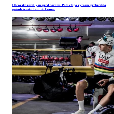
Obrovské rozdíly už před horami. Pátá etapa výrazně překreslila
pořadí ženské Tour de France