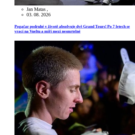
Jan Matas
,
03. 08. 2026
Pogačar podruhé v životě absolvuje dvě Grand Tours! Po 7 letech se
vrací na Vueltu a míří mezi nesmrtelné