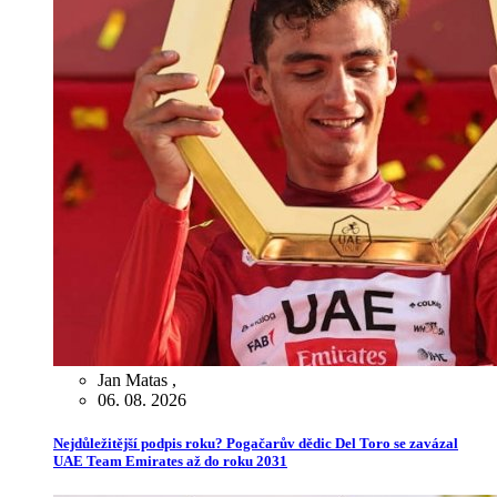
Jan Matas
,
06. 08. 2026
Nejdůležitější podpis roku? Pogačarův dědic Del Toro se zavázal
UAE Team Emirates až do roku 2031