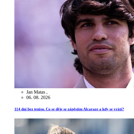
Jan Matas
,
06. 08. 2026
114 dní bez tenisu. Co se děje se zápěstím Alcaraze a kdy se vrátí?