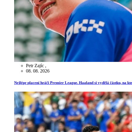
Petr Zajíc
,
08. 08. 2026
Nejlépe placení hráči Premier League. Haaland si vydělá částku, na kt