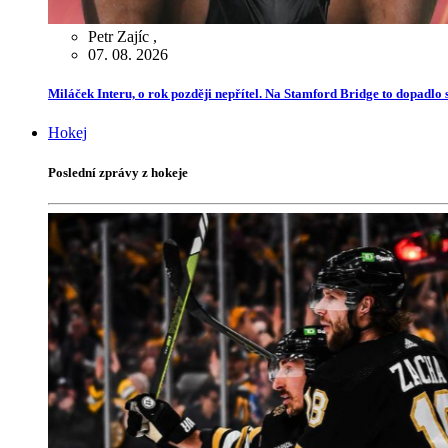
Petr Zajíc
,
07. 08. 2026
Miláček Interu, o rok později nepřítel. Na Stamford Bridge to dopadlo s
Hokej
Poslední zprávy z hokeje