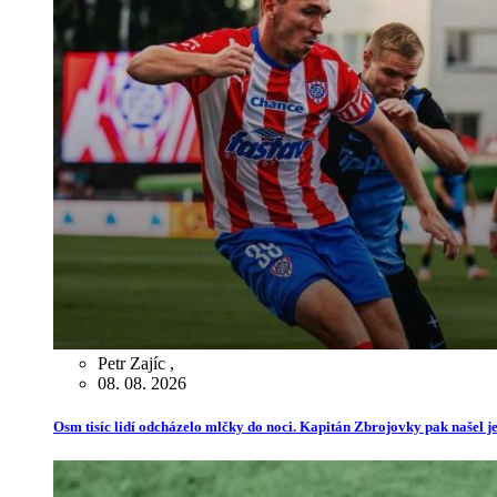
Petr Zajíc
,
08. 08. 2026
Osm tisíc lidí odcházelo mlčky do noci. Kapitán Zbrojovky pak našel je