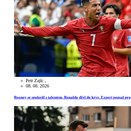
Petr Zajíc
,
08. 08. 2026
Rooney se spokojil s talentem, Ronaldo dřel do krve. Expert popsal pr