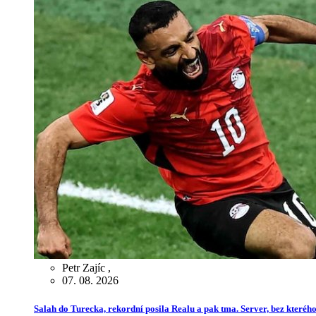
Petr Zajíc
,
07. 08. 2026
Salah do Turecka, rekordní posila Realu a pak tma. Server, bez kterého 