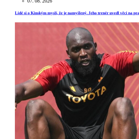
07. 08. 2026
Lidé si o Kinským myslí, že je namyšlený. Jeho trenér uvedl věci na p