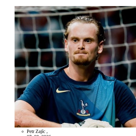
Petr Zajíc
,