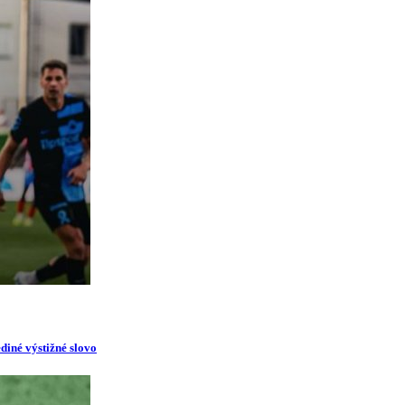
diné výstižné slovo