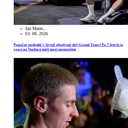
Jan Matas
,
03. 08. 2026
Pogačar podruhé v životě absolvuje dvě Grand Tours! Po 7 letech se
vrací na Vueltu a míří mezi nesmrtelné