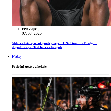
Petr Zajíc
,
07. 08. 2026
Miláček Interu, o rok později nepřítel. Na Stamford Bridge to
dopadlo stejně. Teď hoří i v Neapoli
Hokej
Poslední zprávy z hokeje