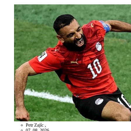
Petr Zajíc
,
07. 08. 2026