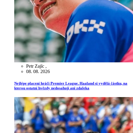
Petr Zajíc
,
08. 08. 2026
Nejlépe placení hráči Premier League. Haaland si vydělá částku, na
kterou ostatní hvězdy nedosahují ani zdaleka