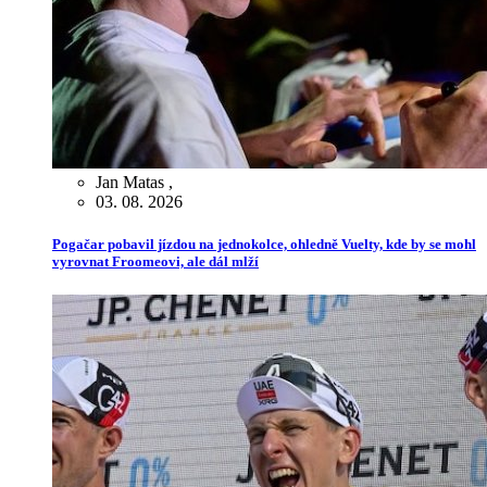
Jan Matas
,
03. 08. 2026
Pogačar pobavil jízdou na jednokolce, ohledně Vuelty, kde by se mohl
vyrovnat Froomeovi, ale dál mlží