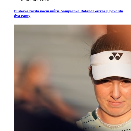
Plíšková zažila noční můru. Šampionka Roland Garros jí povolila
dva gamy