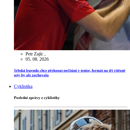
Petr Zajíc
,
05. 08. 2026
Srbská legenda chce překopat počítání v tenise, formát na tři vítězné
sety by ale zachovala
Cyklistika
Poslední zprávy z cyklistiky