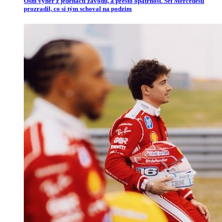
Osm výher z jedenácti závodů, a přesto opatrnost. Šéf Mercedesu
prozradil, co si tým schoval na podzim