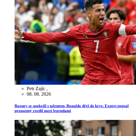
Petr Zajíc
,
08. 08. 2026
Rooney se spokojil s talentem, Ronaldo dřel do krve. Expert popsal
propastný rozdíl mezi legendami