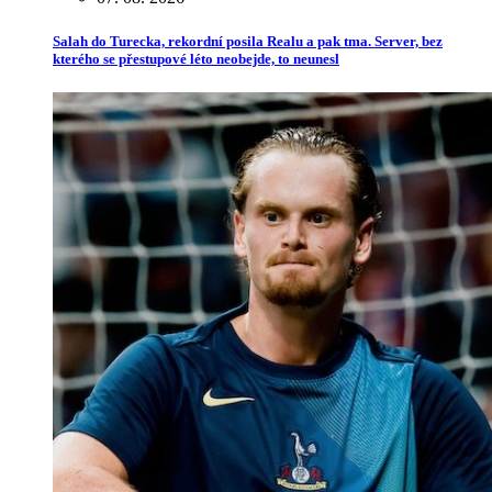
Salah do Turecka, rekordní posila Realu a pak tma. Server, bez
kterého se přestupové léto neobejde, to neunesl