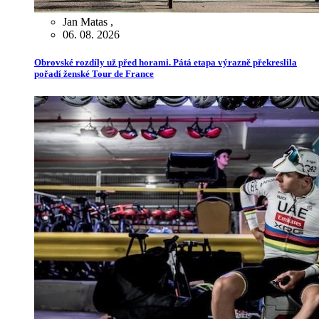
Jan Matas
,
06. 08. 2026
Obrovské rozdíly už před horami. Pátá etapa výrazně překreslila
pořadí ženské Tour de France