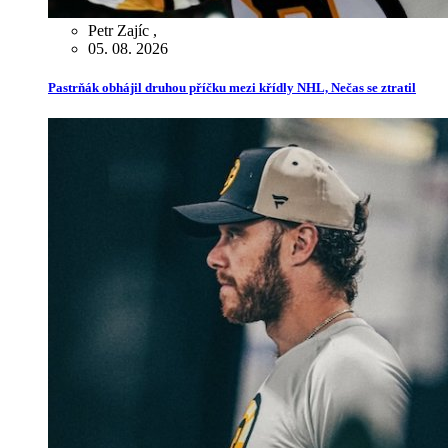
Petr Zajíc
,
05. 08. 2026
Pastrňák obhájil druhou příčku mezi křídly NHL, Nečas se ztratil