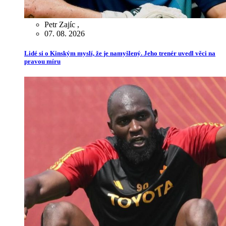
Petr Zajíc
,
07. 08. 2026
Lidé si o Kinským myslí, že je namyšlený. Jeho trenér uvedl věci na
pravou míru