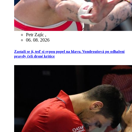
Petr Zajíc
,
06. 08. 2026
Zastali se jí, teď si sypou popel na hlavu. Vondroušová po odhalení
pravdy čelí drsné kritice