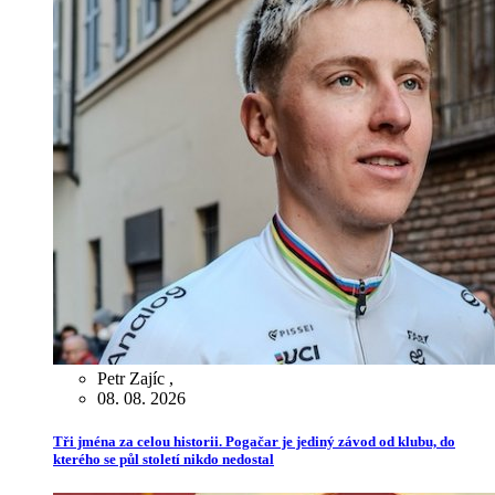
Petr Zajíc
,
08. 08. 2026
Tři jména za celou historii. Pogačar je jediný závod od klubu, do
kterého se půl století nikdo nedostal