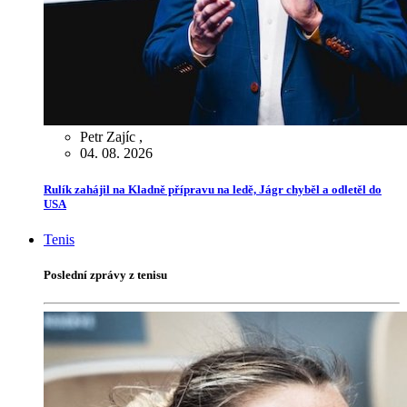
Petr Zajíc
,
04. 08. 2026
Rulík zahájil na Kladně přípravu na ledě, Jágr chyběl a odletěl do
USA
Tenis
Poslední zprávy z tenisu