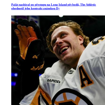
Palát nasbíral po přestupu na Long Island pět bodů, The Athletic
ohodnotil jeho kontrakt známkou D+