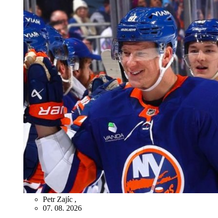
Petr Zajíc
,
07. 08. 2026