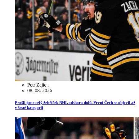
Petr Zajíc
,
08. 08. 2026
Prošli jsme celý žebříček NHL odshora dolů. První Čech se objevil až
v šesté kategorii