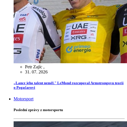
Petr Zajíc
,
31. 07. 2026
„Lance jeho talent neměl." LeMond rozcupoval Armstrongovu teorii
o Pogačarovi
Motorsport
Poslední zprávy z motorsportu