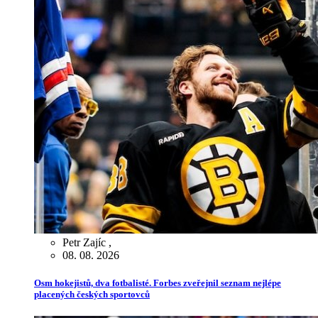
Petr Zajíc
,
08. 08. 2026
Osm hokejistů, dva fotbalisté. Forbes zveřejnil seznam nejlépe
placených českých sportovců