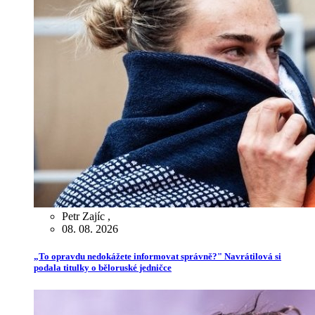
Petr Zajíc
,
08. 08. 2026
„To opravdu nedokážete informovat správně?" Navrátilová si
podala titulky o běloruské jedničce