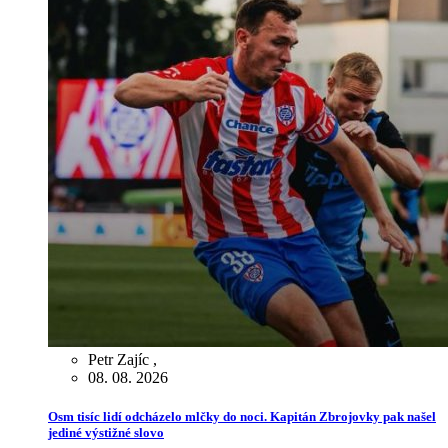
Petr Zajíc
,
08. 08. 2026
Osm tisíc lidí odcházelo mlčky do noci. Kapitán Zbrojovky pak našel
jediné výstižné slovo