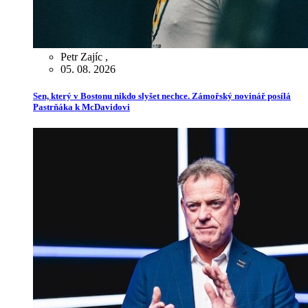
Petr Zajíc
,
05. 08. 2026
Sen, který v Bostonu nikdo slyšet nechce. Zámořský novinář posílá
Pastrňáka k McDavidovi