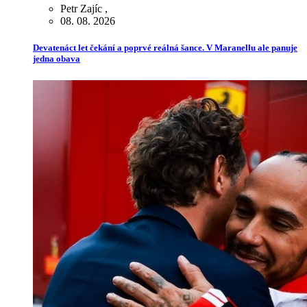
Petr Zajíc
,
08. 08. 2026
Devatenáct let čekání a poprvé reálná šance. V Maranellu ale panuje
jedna obava