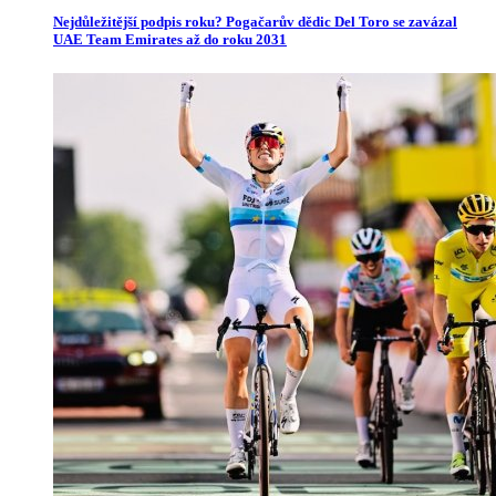
Nejdůležitější podpis roku? Pogačarův dědic Del Toro se zavázal
UAE Team Emirates až do roku 2031