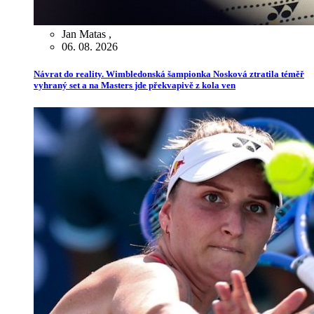
Jan Matas
,
06. 08. 2026
Návrat do reality. Wimbledonská šampionka Nosková ztratila téměř
vyhraný set a na Masters jde překvapivě z kola ven