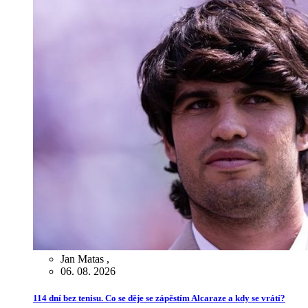
Jan Matas
,
06. 08. 2026
114 dní bez tenisu. Co se děje se zápěstím Alcaraze a kdy se vrátí?