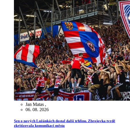
Jan Matas
,
06. 08. 2026
Sen o nových Lužánkách dostal další trhlinu. Zbrojovka tvrdě
zkritizovala komunikaci města