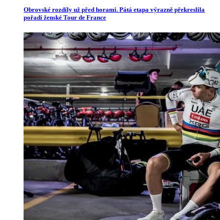
Obrovské rozdíly už před horami. Pátá etapa výrazně překreslila
pořadí ženské Tour de France