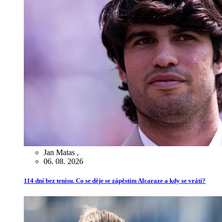
Jan Matas
,
06. 08. 2026
114 dní bez tenisu. Co se děje se zápěstím Alcaraze a kdy se vrátí?