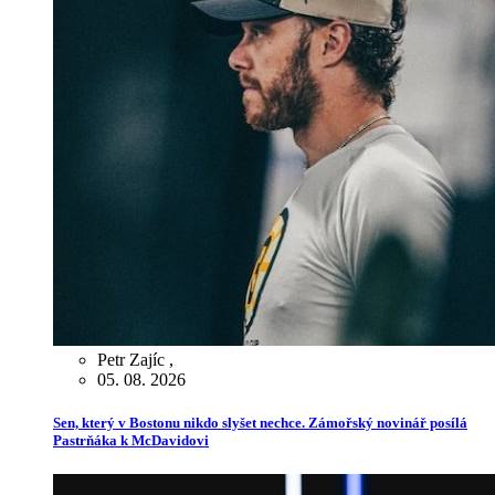
Petr Zajíc
,
05. 08. 2026
Sen, který v Bostonu nikdo slyšet nechce. Zámořský novinář posílá
Pastrňáka k McDavidovi