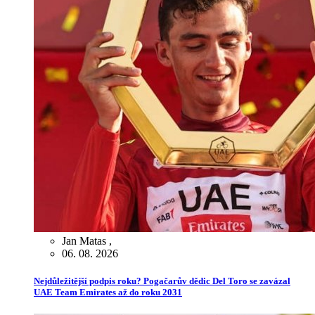
Jan Matas
,
06. 08. 2026
Nejdůležitější podpis roku? Pogačarův dědic Del Toro se zavázal
UAE Team Emirates až do roku 2031