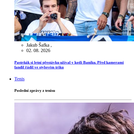
Jakub Šafka
,
02. 08. 2026
Pastrňák si letní přestávku užíval v kotli Baníku. Před kamerami
fandil řádil ve stylovém triku
Tenis
Poslední zprávy z tenisu