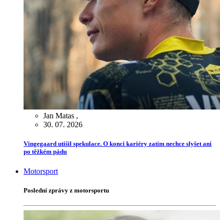
Jan Matas
,
30. 07. 2026
Vingegaard utišil spekulace. O konci kariéry zatím nechce slyšet ani
po těžkém pádu
Motorsport
Poslední zprávy z motorsportu