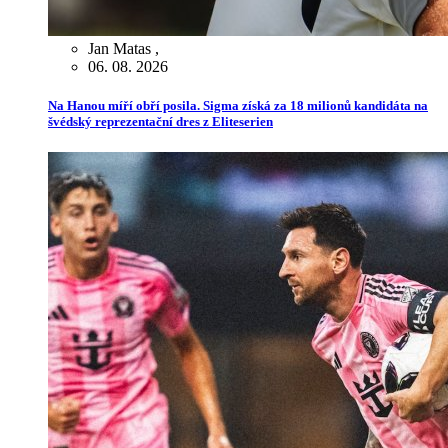
Jan Matas
,
06. 08. 2026
Na Hanou míří obří posila. Sigma získá za 18 milionů kandidáta na
švédský reprezentační dres z Eliteserien