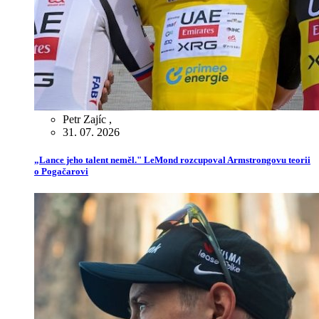
Petr Zajíc
,
31. 07. 2026
„Lance jeho talent neměl." LeMond rozcupoval Armstrongovu teorii
o Pogačarovi