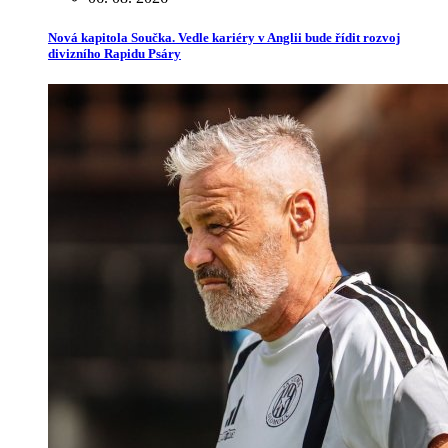
Nová kapitola Součka. Vedle kariéry v Anglii bude řídit rozvoj
divizního Rapidu Psáry