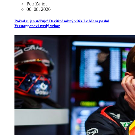
Petr Zajíc
,
06. 08. 2026
Pořád si jen stěžuje! Devítinásobný vítěz Le Mans poslal
Verstappenovi tvrdý vzkaz