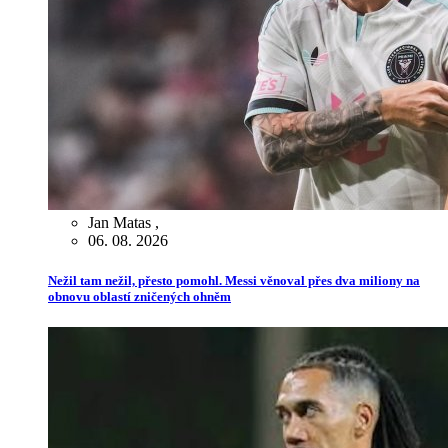
Jan Matas
,
06. 08. 2026
Nežil tam nežil, přesto pomohl. Messi věnoval přes dva miliony na
obnovu oblastí zničených ohněm