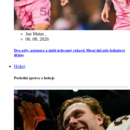
Jan Matas
,
06. 08. 2026
Dva góly, asistence a další úchvatný rekord. Messi dál píše fotbalové
dějiny
Hokej
Poslední zprávy z hokeje