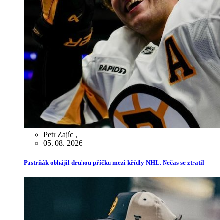
Petr Zajíc
,
05. 08. 2026
Pastrňák obhájil druhou příčku mezi křídly NHL, Nečas se ztratil