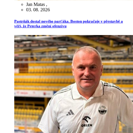
Jan Matas
,
03. 08. 2026
Pastrňák dostal nového parťáka. Boston pokračuje v přestavbě a
věří, že Peterka změní ofenzivu