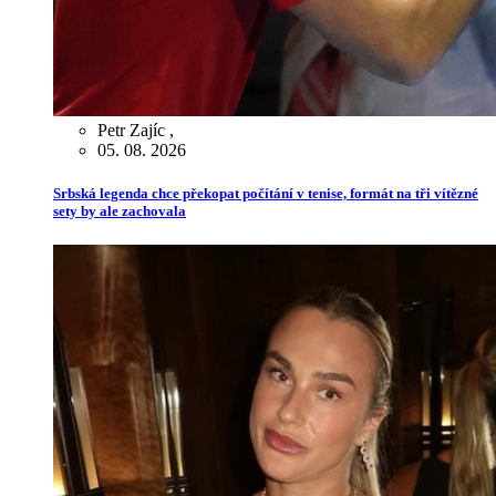
Petr Zajíc
,
05. 08. 2026
Srbská legenda chce překopat počítání v tenise, formát na tři vítězné
sety by ale zachovala