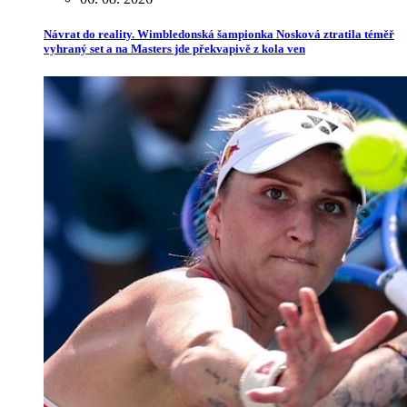
Návrat do reality. Wimbledonská šampionka Nosková ztratila téměř
vyhraný set a na Masters jde překvapivě z kola ven