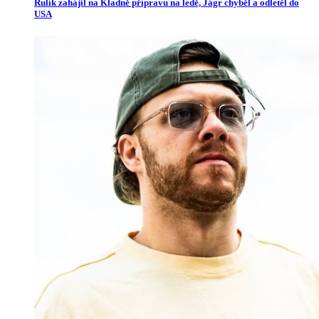
Rulík zahájil na Kladně přípravu na ledě, Jágr chyběl a odletěl do
USA