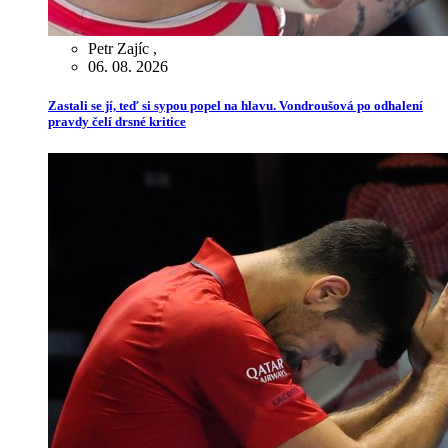
Petr Zajíc
,
06. 08. 2026
Zastali se jí, teď si sypou popel na hlavu. Vondroušová po odhalení
pravdy čelí drsné kritice