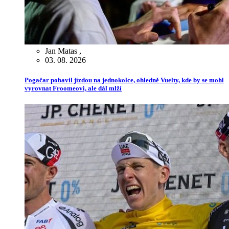
Jan Matas
,
03. 08. 2026
Pogačar pobavil jízdou na jednokolce, ohledně Vuelty, kde by se mohl
vyrovnat Froomeovi, ale dál mlží