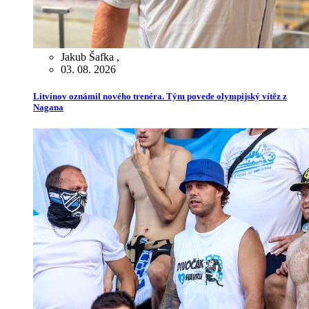
Jakub Šafka
,
03. 08. 2026
Litvínov oznámil nového trenéra. Tým povede olympijský vítěz z
Nagana