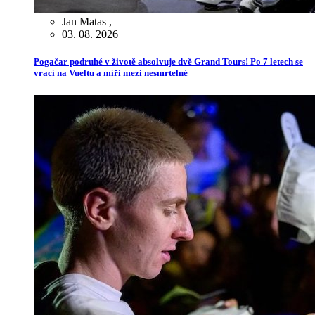
Jan Matas
,
03. 08. 2026
Pogačar podruhé v životě absolvuje dvě Grand Tours! Po 7 letech se
vrací na Vueltu a míří mezi nesmrtelné