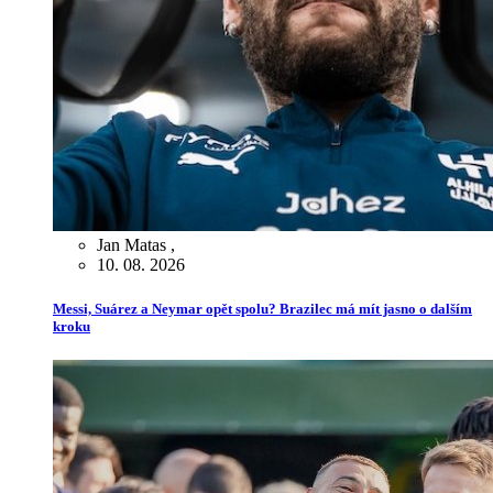
Jan Matas
,
10. 08. 2026
Messi, Suárez a Neymar opět spolu? Brazilec má mít jasno o dalším
kroku