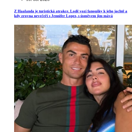
Z Haalanda je turistická atrakce. Lodě vozí fanoušky k jeho jachtě a
kdy zrovna nevečeří s Jennifer Lopez, s úsměvem jim mává