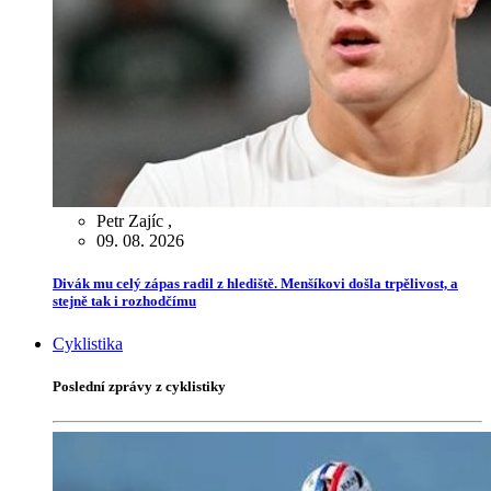
Petr Zajíc
,
09. 08. 2026
Divák mu celý zápas radil z hlediště. Menšíkovi došla trpělivost, a
stejně tak i rozhodčímu
Cyklistika
Poslední zprávy z cyklistiky