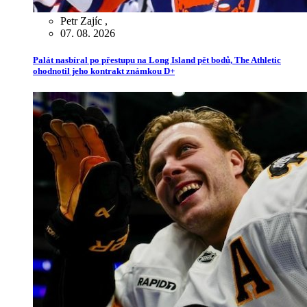
Petr Zajíc
,
07. 08. 2026
Palát nasbíral po přestupu na Long Island pět bodů, The Athletic
ohodnotil jeho kontrakt známkou D+