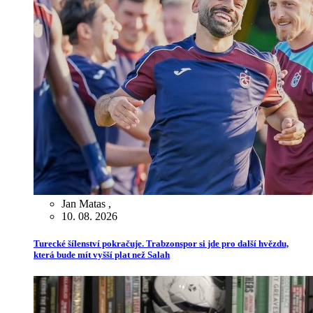
Jan Matas
,
10. 08. 2026
Turecké šílenství pokračuje. Trabzonspor si jde pro další hvězdu,
která bude mít vyšší plat než Salah