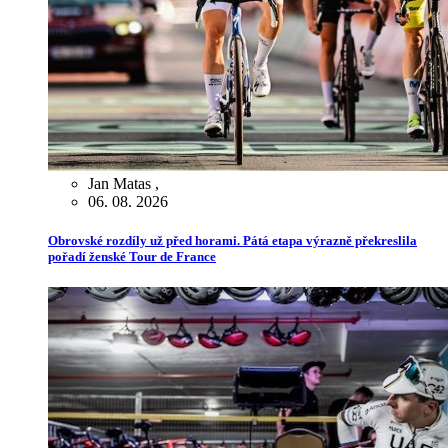
Jan Matas
,
06. 08. 2026
Obrovské rozdíly už před horami. Pátá etapa výrazně překreslila
pořadí ženské Tour de France