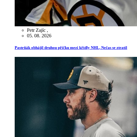
Petr Zajíc
,
05. 08. 2026
Pastrňák obhájil druhou příčku mezi křídly NHL, Nečas se ztratil