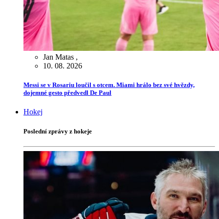
Jan Matas
,
10. 08. 2026
Messi se v Rosariu loučil s otcem. Miami hrálo bez své hvězdy,
dojemné gesto předvedl De Paul
Hokej
Poslední zprávy z hokeje