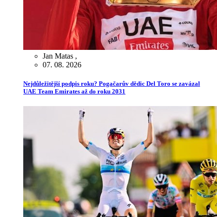
Jan Matas
,
07. 08. 2026
Nejdůležitější podpis roku? Pogačarův dědic Del Toro se zavázal
UAE Team Emirates až do roku 2031