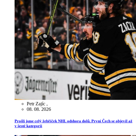
Petr Zajíc
,
08. 08. 2026
Prošli jsme celý žebříček NHL odshora dolů. První Čech se objevil až
v šesté kategorii