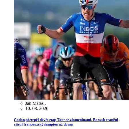
Jan Matas
,
10. 08. 2026
Godon přetrpěl devět etap Tour se zlomeninami. Rozsah zranění
zjistil francouzský šampion až doma