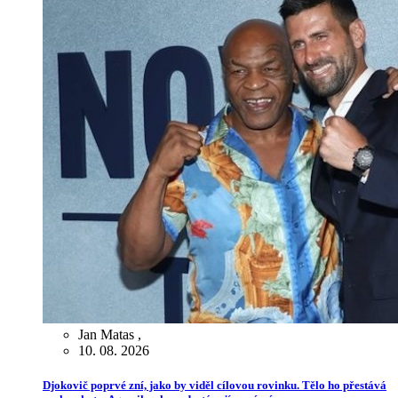
Jan Matas
,
10. 08. 2026
Djokovič poprvé zní, jako by viděl cílovou rovinku. Tělo ho přestává