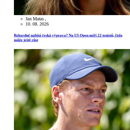
Jan Matas
,
10. 08. 2026
Rekordně nabitá česká výprava? Na US Open míří 22 tenistů, číslo
může ještě růst