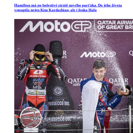
Hamilton má po bolestivé ztrátě nového parťáka. Do jeho života
vstoupila nejen Kim Kardashian, ale i fenka Halo