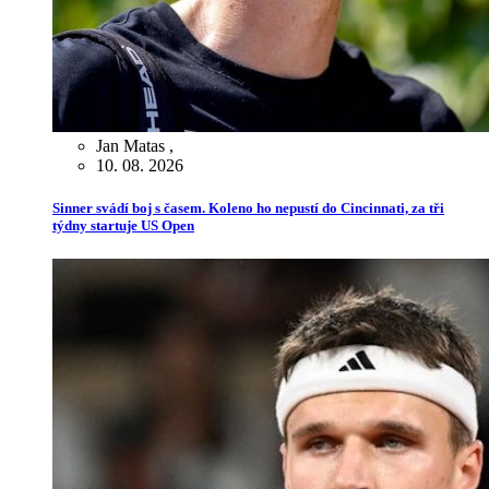
Jan Matas
,
10. 08. 2026
Sinner svádí boj s časem. Koleno ho nepustí do Cincinnati, za tři
týdny startuje US Open