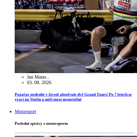
Jan Matas
,
03. 08. 2026
Pogačar podruhé v životě absolvuje dvě Grand Tours! Po 7 letech se
vrací na Vueltu a míří mezi nesmrtelné
Motorsport
Poslední zprávy z motorsportu