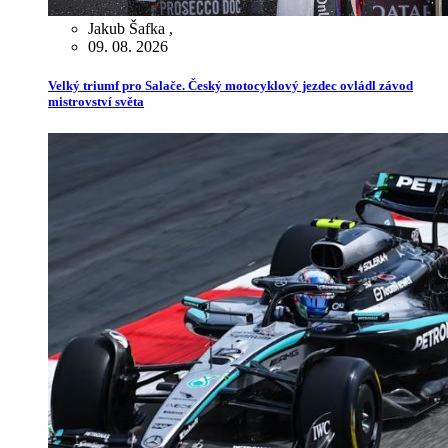
Jakub Šafka
,
09. 08. 2026
Velký triumf pro Salače. Český motocyklový jezdec ovládl závod
mistrovství světa