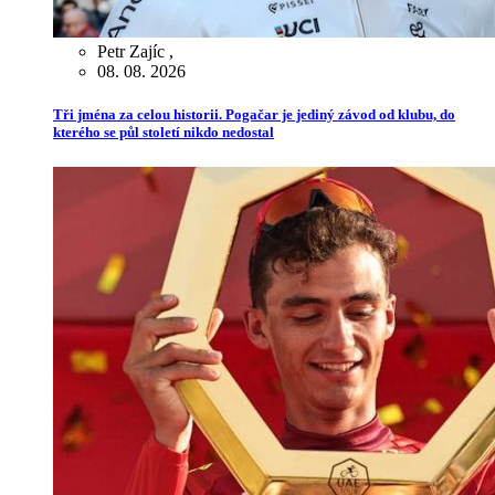
Petr Zajíc
,
08. 08. 2026
Tři jména za celou historii. Pogačar je jediný závod od klubu, do
kterého se půl století nikdo nedostal