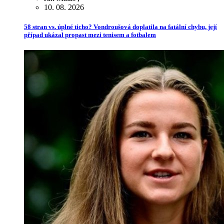
10. 08. 2026
58 stran vs. úplné ticho? Vondroušová doplatila na fatální chybu, její
případ ukázal propast mezi tenisem a fotbalem