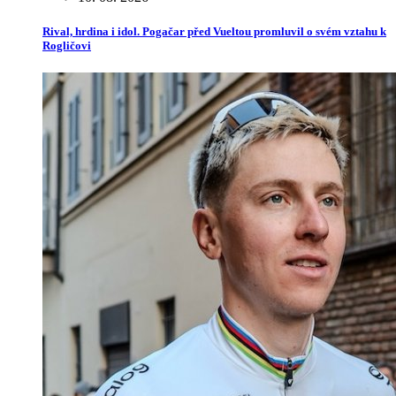
Rival, hrdina i idol. Pogačar před Vueltou promluvil o svém vztahu k
Rogličovi