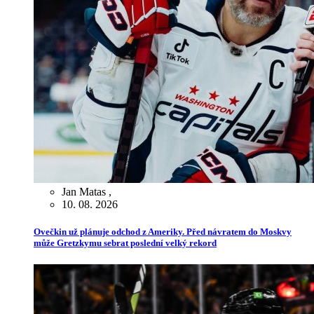
Jan Matas
,
10. 08. 2026
Ovečkin už plánuje odchod z Ameriky. Před návratem do Moskvy
může Gretzkymu sebrat poslední velký rekord