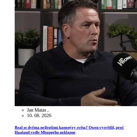
Jan Matas
,
10. 08. 2026
Real se dvěma nejlepšími kanonýry světa? Owen vysvětlil, proč
Haaland vedle Mbappého neklapne