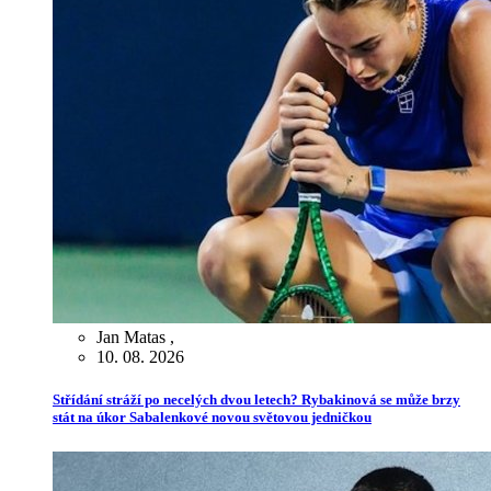
Jan Matas
,
10. 08. 2026
Střídání stráží po necelých dvou letech? Rybakinová se může brzy
stát na úkor Sabalenkové novou světovou jedničkou