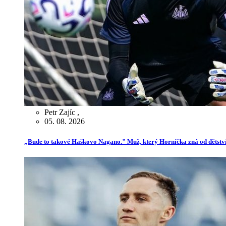
Petr Zajíc
,
05. 08. 2026
„Bude to takové Haškovo Nagano." Muž, který Horníčka zná od dětství,