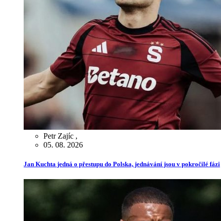
Petr Zajíc
,
05. 08. 2026
Jan Kuchta jedná o přestupu do Polska, jednávání jsou v pokročilé fázi