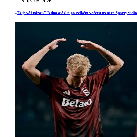
05. 08. 2026
„To je váš názor." Jedna otázka po velkém večeru trenéra Sparty vidit