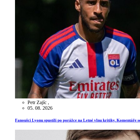
Petr Zajíc
,
05. 08. 2026
Fanoušci Lyonu spustili po porážce na Letné vlnu kritiky. Komentáře s