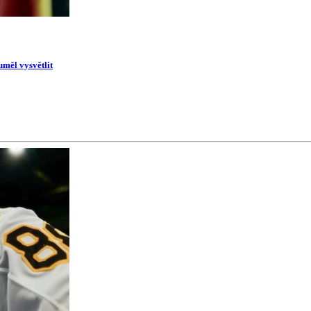
uměl vysvětlit