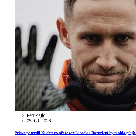
Petr Zajíc
,
05. 08. 2026
Priske potvrdil Kuchtovo přeřazení k béčku. Rozuzlení by mohlo přijít