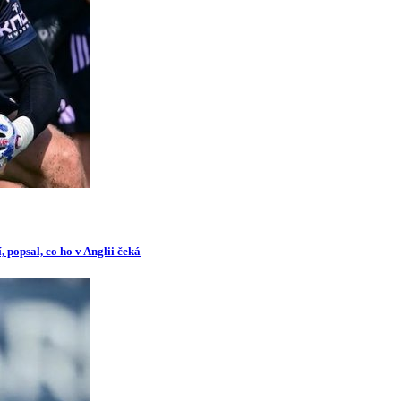
 popsal, co ho v Anglii čeká