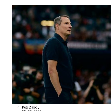
Petr Zajíc
,