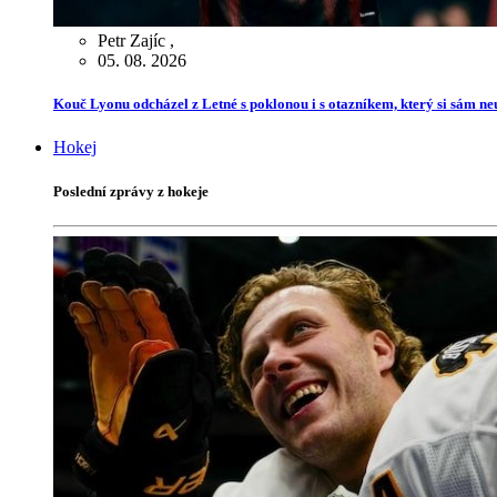
Petr Zajíc
,
05. 08. 2026
Kouč Lyonu odcházel z Letné s poklonou i s otazníkem, který si sám ne
Hokej
Poslední zprávy z hokeje