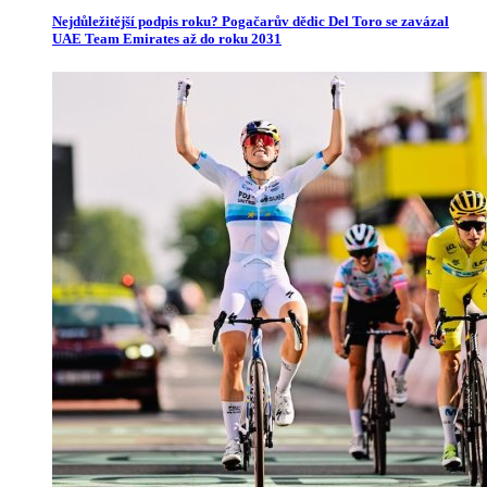
Nejdůležitější podpis roku? Pogačarův dědic Del Toro se zavázal
UAE Team Emirates až do roku 2031