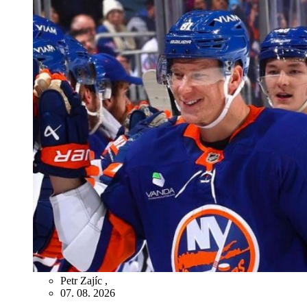
Petr Zajíc
,
07. 08. 2026