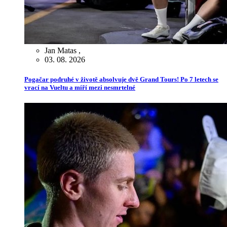
Jan Matas
,
03. 08. 2026
Pogačar podruhé v životě absolvuje dvě Grand Tours! Po 7 letech se
vrací na Vueltu a míří mezi nesmrtelné