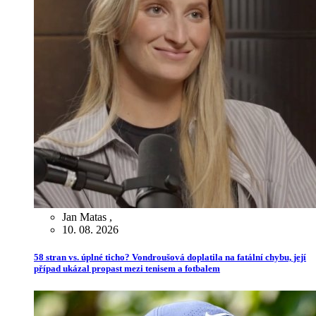
Jan Matas
,
10. 08. 2026
58 stran vs. úplné ticho? Vondroušová doplatila na fatální chybu, její
případ ukázal propast mezi tenisem a fotbalem