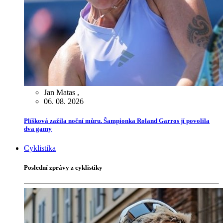
Jan Matas
,
06. 08. 2026
Plíšková zažila noční můru. Šampionka Roland Garros jí povolila
dva gamy
Cyklistika
Poslední zprávy z cyklistiky