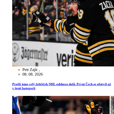
Petr Zajíc
,
08. 08. 2026
Prošli jsme celý žebříček NHL odshora dolů. První Čech se objevil až
v šesté kategorii