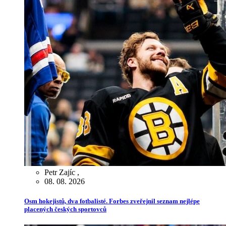
Petr Zajíc
,
08. 08. 2026
Osm hokejistů, dva fotbalisté. Forbes zveřejnil seznam nejlépe
placených českých sportovců