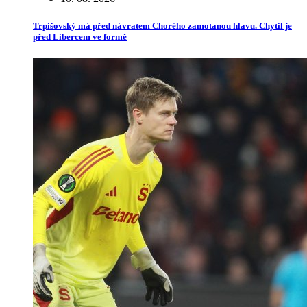
Trpišovský má před návratem Chorého zamotanou hlavu. Chytil je
před Libercem ve formě