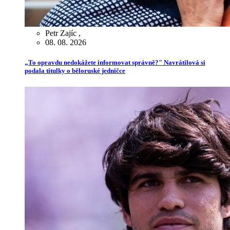
Petr Zajíc
,
08. 08. 2026
„To opravdu nedokážete informovat správně?" Navrátilová si
podala titulky o běloruské jedničce