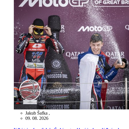
Jakub Šafka
,
09. 08. 2026