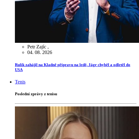
Petr Zajíc
,
04. 08. 2026
Rulík zahájil na Kladně přípravu na ledě, Jágr chyběl a odletěl do
USA
Tenis
Poslední zprávy z tenisu