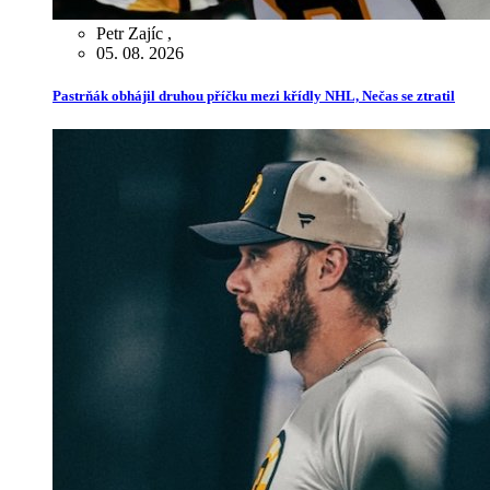
Petr Zajíc
,
05. 08. 2026
Pastrňák obhájil druhou příčku mezi křídly NHL, Nečas se ztratil