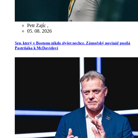
Petr Zajíc
,
05. 08. 2026
Sen, který v Bostonu nikdo slyšet nechce. Zámořský novinář posílá
Pastrňáka k McDavidovi