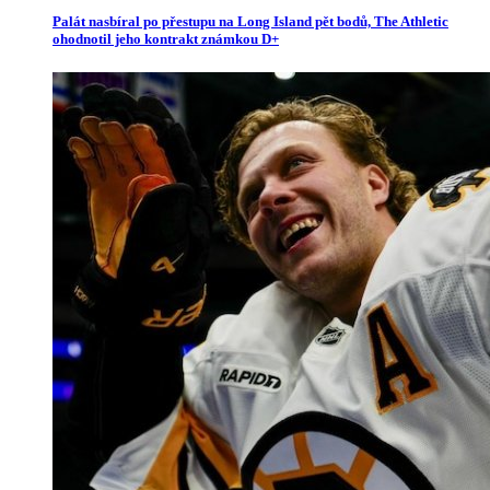
Palát nasbíral po přestupu na Long Island pět bodů, The Athletic
ohodnotil jeho kontrakt známkou D+