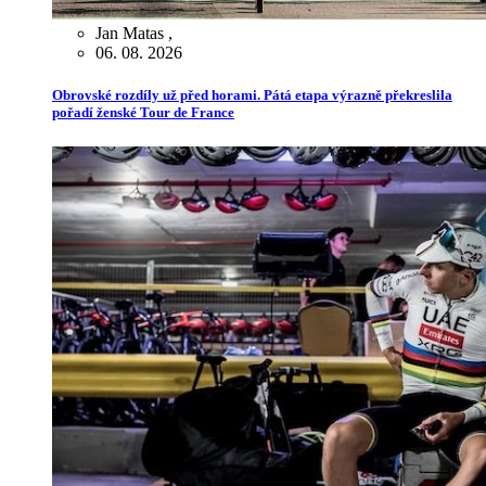
Jan Matas
,
06. 08. 2026
Obrovské rozdíly už před horami. Pátá etapa výrazně překreslila
pořadí ženské Tour de France