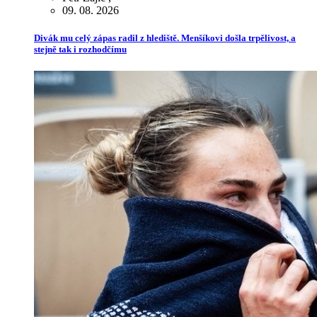
09. 08. 2026
Divák mu celý zápas radil z hlediště. Menšíkovi došla trpělivost, a
stejně tak i rozhodčímu