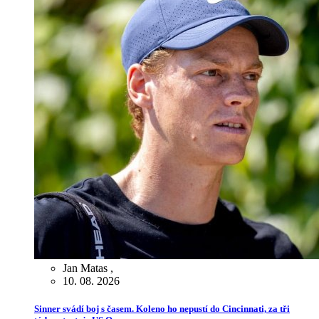
Jan Matas
,
10. 08. 2026
Sinner svádí boj s časem. Koleno ho nepustí do Cincinnati, za tři