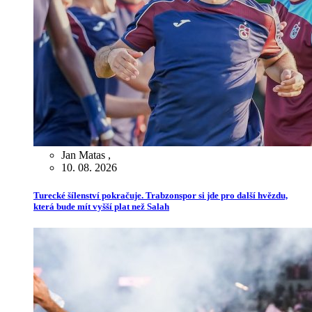
Jan Matas
,
10. 08. 2026
Turecké šílenství pokračuje. Trabzonspor si jde pro další hvězdu,
která bude mít vyšší plat než Salah