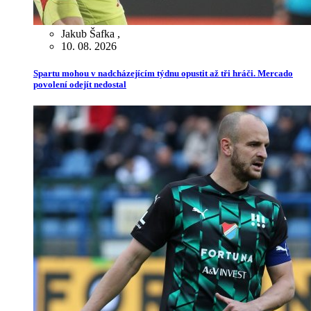
Jakub Šafka
,
10. 08. 2026
Spartu mohou v nadcházejícím týdnu opustit až tři hráči. Mercado
povolení odejít nedostal