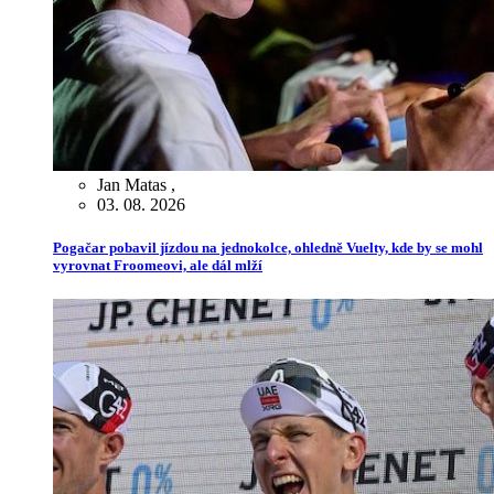
Jan Matas
,
03. 08. 2026
Pogačar pobavil jízdou na jednokolce, ohledně Vuelty, kde by se mohl
vyrovnat Froomeovi, ale dál mlží