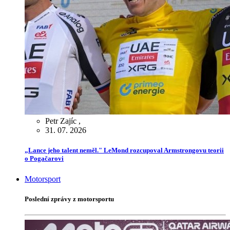
Petr Zajíc
,
31. 07. 2026
„Lance jeho talent neměl." LeMond rozcupoval Armstrongovu teorii
o Pogačarovi
Motorsport
Poslední zprávy z motorsportu