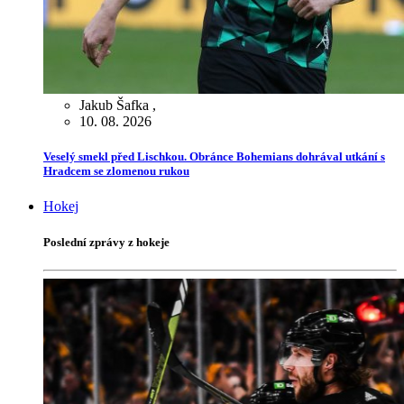
Jakub Šafka
,
10. 08. 2026
Veselý smekl před Lischkou. Obránce Bohemians dohrával utkání s
Hradcem se zlomenou rukou
Hokej
Poslední zprávy z hokeje