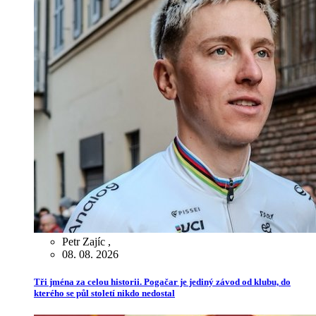
Petr Zajíc
,
08. 08. 2026
Tři jména za celou historii. Pogačar je jediný závod od klubu, do
kterého se půl století nikdo nedostal