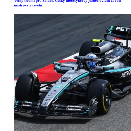
Velký triumf pro Salače. Český motocyklový jezdec ovládl závod
mistrovství světa