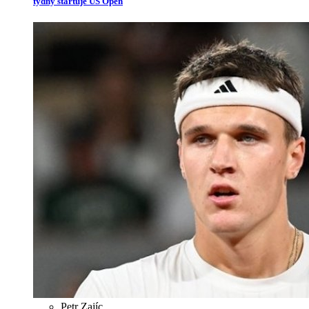
týdny startuje US Open
Petr Zajíc
,