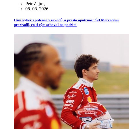
Petr Zajíc
,
08. 08. 2026
Osm výher z jedenácti závodů, a přesto opatrnost. Šéf Mercedesu
prozradil, co si tým schoval na podzim