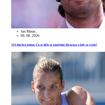
Jan Matas
,
06. 08. 2026
114 dní bez tenisu. Co se děje se zápěstím Alcaraze a kdy se vrátí?