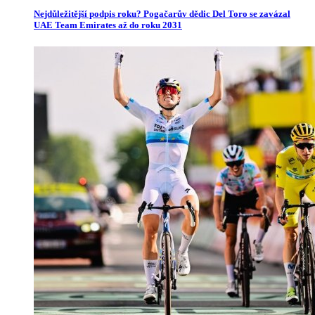
Nejdůležitější podpis roku? Pogačarův dědic Del Toro se zavázal
UAE Team Emirates až do roku 2031