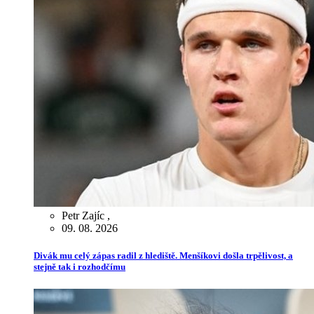
Petr Zajíc
,
09. 08. 2026
Divák mu celý zápas radil z hlediště. Menšíkovi došla trpělivost, a
stejně tak i rozhodčímu