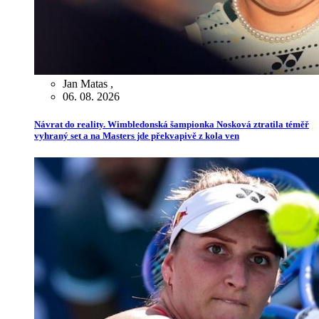
Jan Matas
,
06. 08. 2026
Návrat do reality. Wimbledonská šampionka Nosková ztratila téměř
vyhraný set a na Masters jde překvapivě z kola ven