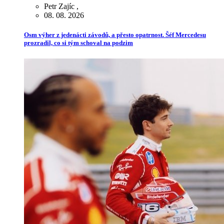
Petr Zajíc
,
08. 08. 2026
Osm výher z jedenácti závodů, a přesto opatrnost. Šéf Mercedesu
prozradil, co si tým schoval na podzim