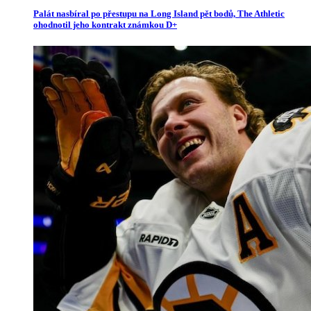
Palát nasbíral po přestupu na Long Island pět bodů, The Athletic
ohodnotil jeho kontrakt známkou D+