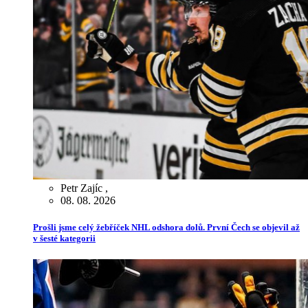
Petr Zajíc
,
08. 08. 2026
Prošli jsme celý žebříček NHL odshora dolů. První Čech se objevil až
v šesté kategorii