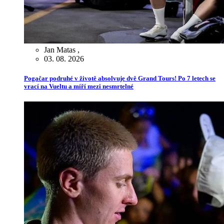
Jan Matas
,
03. 08. 2026
Pogačar podruhé v životě absolvuje dvě Grand Tours! Po 7 letech se
vrací na Vueltu a míří mezi nesmrtelné