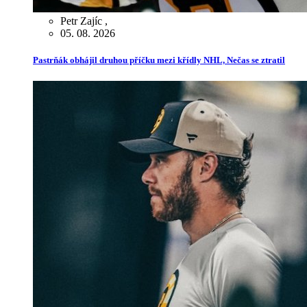
Petr Zajíc
,
05. 08. 2026
Pastrňák obhájil druhou příčku mezi křídly NHL, Nečas se ztratil