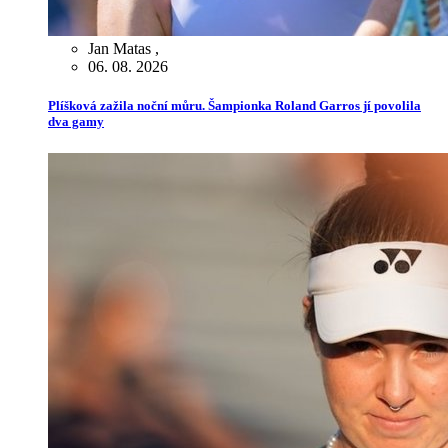
Jan Matas
,
06. 08. 2026
Plíšková zažila noční můru. Šampionka Roland Garros jí povolila
dva gamy