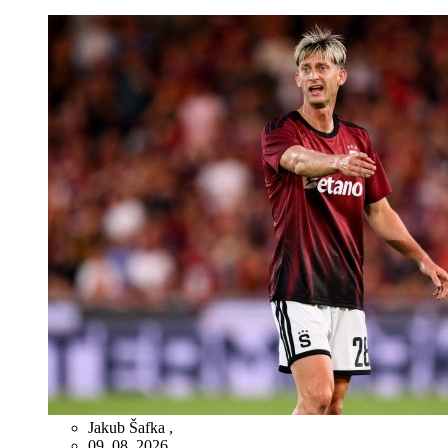
Jakub Šafka
,
09. 08. 2026