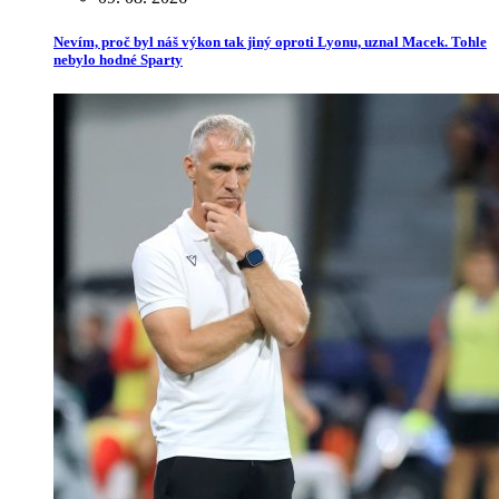
Nevím, proč byl náš výkon tak jiný oproti Lyonu, uznal Macek. Tohle
nebylo hodné Sparty