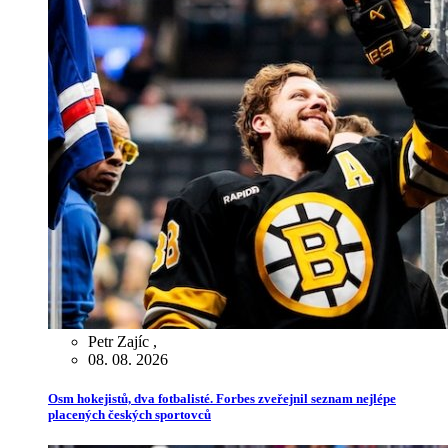
Petr Zajíc
,
08. 08. 2026
Osm hokejistů, dva fotbalisté. Forbes zveřejnil seznam nejlépe
placených českých sportovců