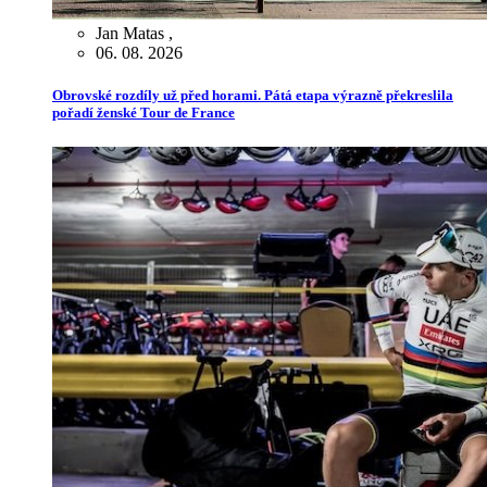
Jan Matas
,
06. 08. 2026
Obrovské rozdíly už před horami. Pátá etapa výrazně překreslila
pořadí ženské Tour de France