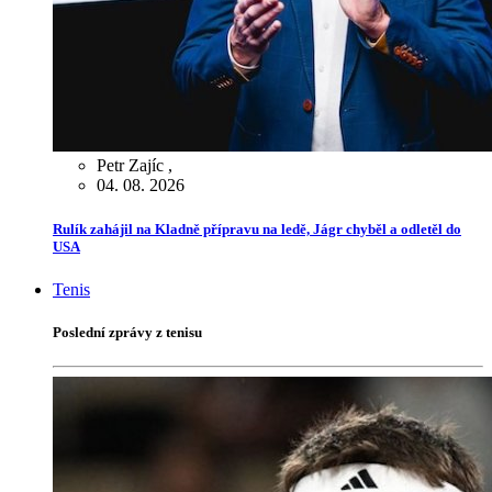
Petr Zajíc
,
04. 08. 2026
Rulík zahájil na Kladně přípravu na ledě, Jágr chyběl a odletěl do
USA
Tenis
Poslední zprávy z tenisu