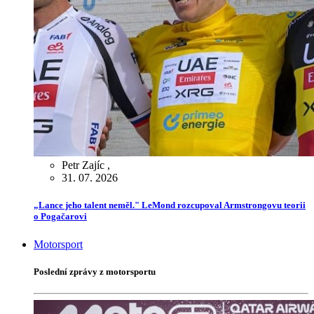
Petr Zajíc
,
31. 07. 2026
„Lance jeho talent neměl." LeMond rozcupoval Armstrongovu teorii
o Pogačarovi
Motorsport
Poslední zprávy z motorsportu