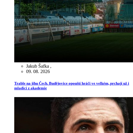
Jakub Šafka
,
09. 08. 2026
Trable na jihu Čech. Budějovice opouští hráči ve velkém, prchají už i
mladíci z akademie