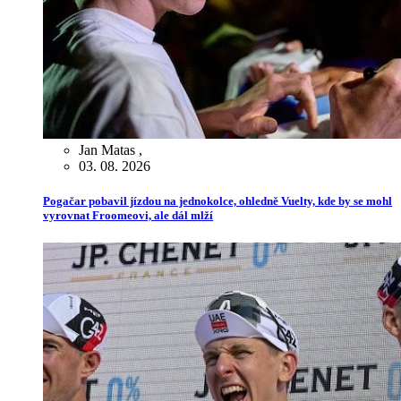
Jan Matas
,
03. 08. 2026
Pogačar pobavil jízdou na jednokolce, ohledně Vuelty, kde by se mohl
vyrovnat Froomeovi, ale dál mlží