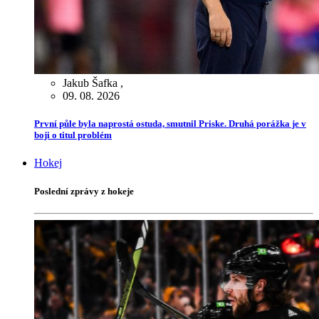
Jakub Šafka
,
09. 08. 2026
První půle byla naprostá ostuda, smutnil Priske. Druhá porážka je v
boji o titul problém
Hokej
Poslední zprávy z hokeje