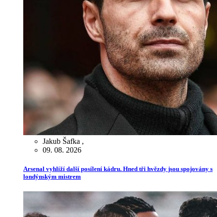
Jakub Šafka
,
09. 08. 2026
Arsenal vyhlíží další posílení kádru. Hned tři hvězdy jsou spojovány s
londýnským mistrem