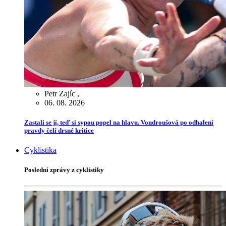
Petr Zajíc
,
06. 08. 2026
Zastali se jí, teď si sypou popel na hlavu. Vondroušová po odhalení
pravdy čelí drsné kritice
Cyklistika
Poslední zprávy z cyklistiky