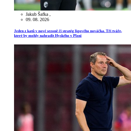
Jakub Šafka
,
09. 08. 2026
Jeden z katů v nové sezoně či stratég ligového nováčka. Tři tváře,
které by mohly nahradit Hyského v Plzni