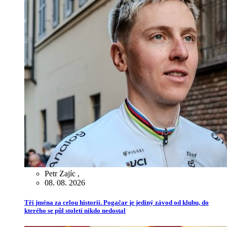
Petr Zajíc
,
08. 08. 2026
Tři jména za celou historii. Pogačar je jediný závod od klubu, do
kterého se půl století nikdo nedostal