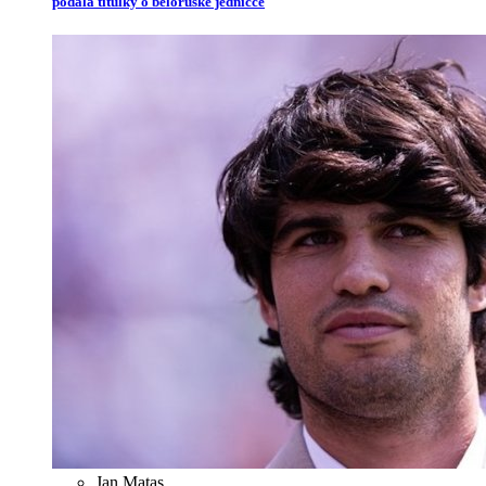
podala titulky o běloruské jedničce
Jan Matas
,