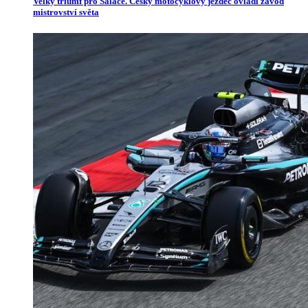
Velký triumf pro Salače. Český motocyklový jezdec ovládl závod
mistrovství světa