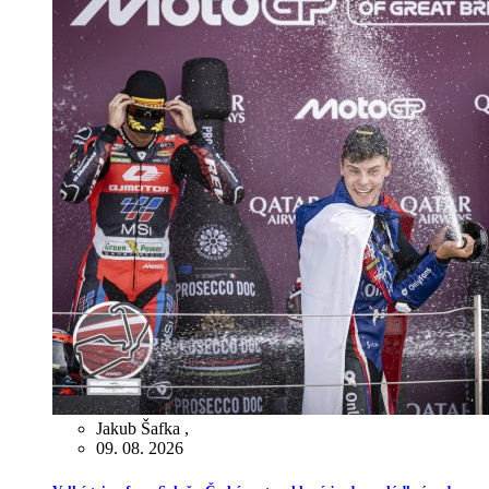
Jakub Šafka
,
09. 08. 2026