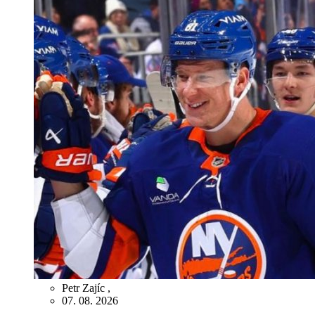
Petr Zajíc
,
07. 08. 2026