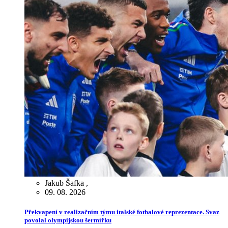
Jakub Šafka
,
09. 08. 2026
Překvapení v realizačním týmu italské fotbalové reprezentace. Svaz
povolal olympijskou šermířku