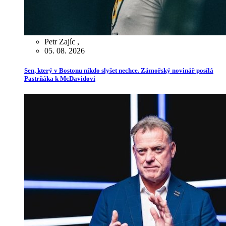
Petr Zajíc
,
05. 08. 2026
Sen, který v Bostonu nikdo slyšet nechce. Zámořský novinář posílá
Pastrňáka k McDavidovi