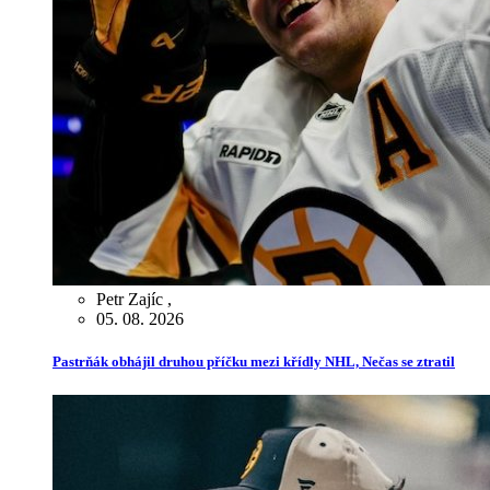
Petr Zajíc
,
05. 08. 2026
Pastrňák obhájil druhou příčku mezi křídly NHL, Nečas se ztratil