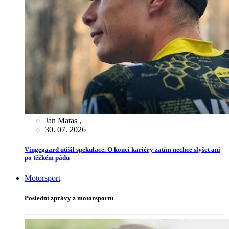
Jan Matas
,
30. 07. 2026
Vingegaard utišil spekulace. O konci kariéry zatím nechce slyšet ani
po těžkém pádu
Motorsport
Poslední zprávy z motorsportu