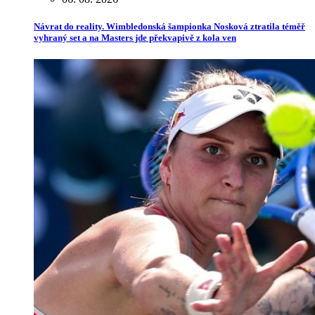
Návrat do reality. Wimbledonská šampionka Nosková ztratila téměř
vyhraný set a na Masters jde překvapivě z kola ven