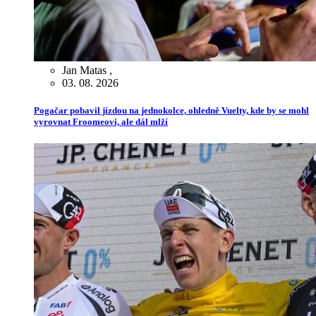
Jan Matas
,
03. 08. 2026
Pogačar pobavil jízdou na jednokolce, ohledně Vuelty, kde by se mohl
vyrovnat Froomeovi, ale dál mlží