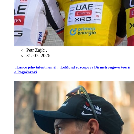
Petr Zajíc
,
31. 07. 2026
„Lance jeho talent neměl." LeMond rozcupoval Armstrongovu teorii
o Pogačarovi