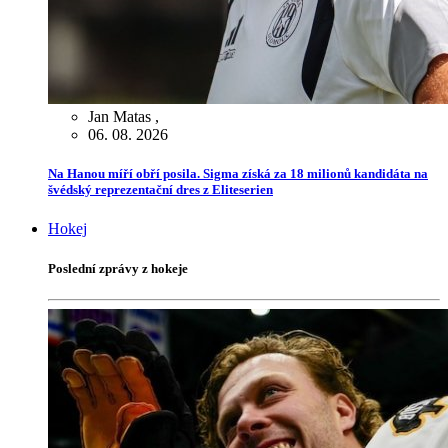
Jan Matas
,
06. 08. 2026
Na Hanou míří obří posila. Sigma získá za 18 milionů kandidáta na
švédský reprezentační dres z Eliteserien
Hokej
Poslední zprávy z hokeje