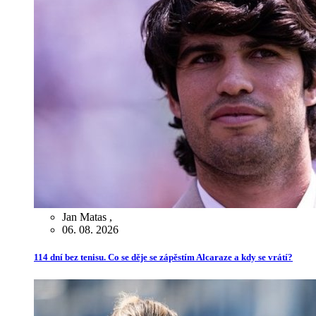
Jan Matas
,
06. 08. 2026
114 dní bez tenisu. Co se děje se zápěstím Alcaraze a kdy se vrátí?