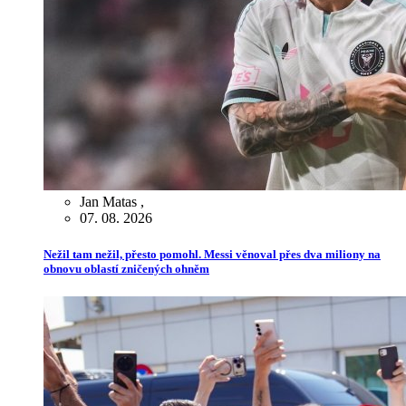
Jan Matas
,
07. 08. 2026
Nežil tam nežil, přesto pomohl. Messi věnoval přes dva miliony na
obnovu oblastí zničených ohněm