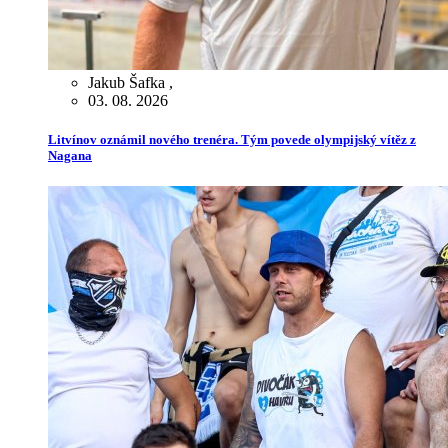
Jakub Šafka
,
03. 08. 2026
Litvínov oznámil nového trenéra. Tým povede olympijský vítěz z
Nagana