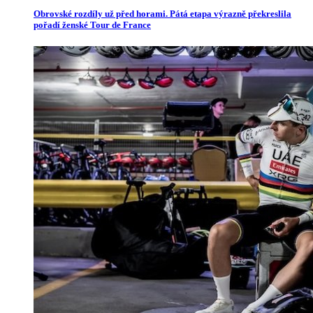
Obrovské rozdíly už před horami. Pátá etapa výrazně překreslila
pořadí ženské Tour de France