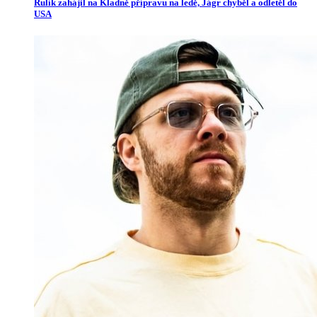
Rulík zahájil na Kladně přípravu na ledě, Jágr chyběl a odletěl do
USA