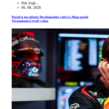
Petr Zajíc
,
06. 08. 2026
Pořád si jen stěžuje! Devítinásobný vítěz Le Mans poslal
Verstappenovi tvrdý vzkaz