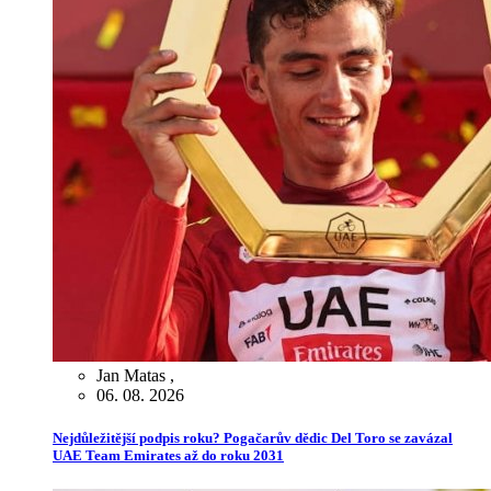
Jan Matas
,
06. 08. 2026
Nejdůležitější podpis roku? Pogačarův dědic Del Toro se zavázal
UAE Team Emirates až do roku 2031