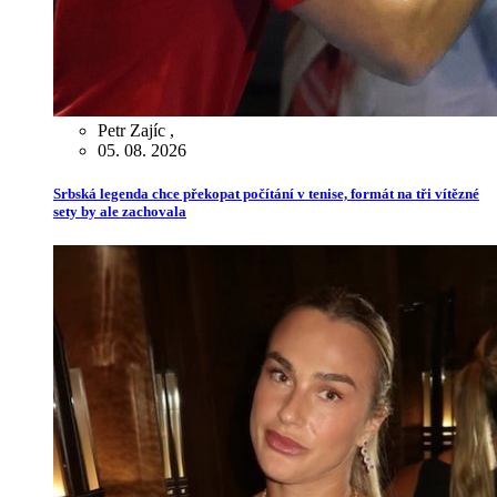
Petr Zajíc
,
05. 08. 2026
Srbská legenda chce překopat počítání v tenise, formát na tři vítězné
sety by ale zachovala