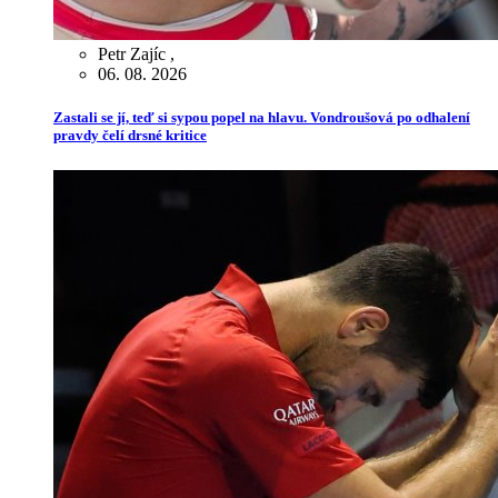
Petr Zajíc
,
06. 08. 2026
Zastali se jí, teď si sypou popel na hlavu. Vondroušová po odhalení
pravdy čelí drsné kritice