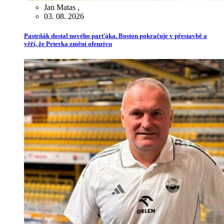
Jan Matas
,
03. 08. 2026
Pastrňák dostal nového parťáka. Boston pokračuje v přestavbě a
věří, že Peterka změní ofenzivu