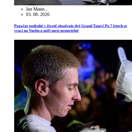
Jan Matas
,
03. 08. 2026
Pogačar podruhé v životě absolvuje dvě Grand Tours! Po 7 letech se
vrací na Vueltu a míří mezi nesmrtelné