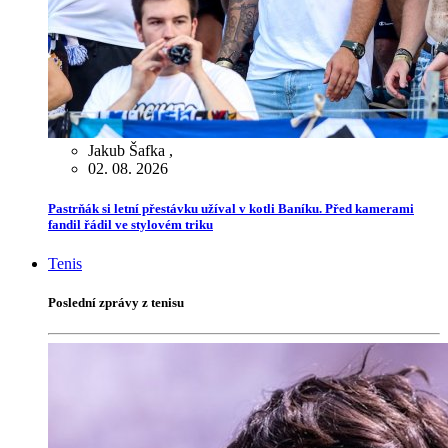
Jakub Šafka
,
02. 08. 2026
Pastrňák si letní přestávku užíval v kotli Baníku. Před kamerami
fandil řádil ve stylovém triku
Tenis
Poslední zprávy z tenisu