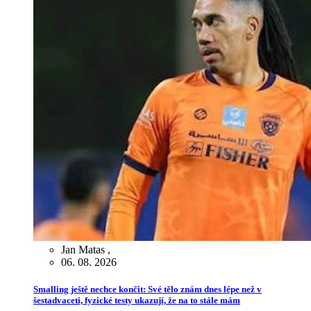
Jan Matas
,
06. 08. 2026
Smalling ještě nechce končit: Své tělo znám dnes lépe než v
šestadvaceti, fyzické testy ukazují, že na to stále mám