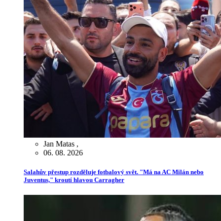
Jan Matas
,
06. 08. 2026
Salahův přestup rozděluje fotbalový svět. "Má na AC Milán nebo
Juventus," kroutí hlavou Carragher