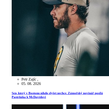
Petr Zajíc
,
05. 08. 2026
Sen, který v Bostonu nikdo slyšet nechce. Zámořský novinář posílá
Pastrňáka k McDavidovi