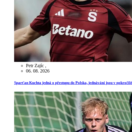
Petr Zajíc
,
06. 08. 2026
Sparťan Kuchta jedná o přestupu do Polska, jednávání jsou v pokročilé