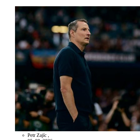
Petr Zajíc
,