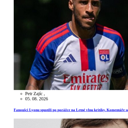
Petr Zajíc
,
05. 08. 2026
Fanoušci Lyonu spustili po porážce na Letné vlnu kritiky. Komentáře s