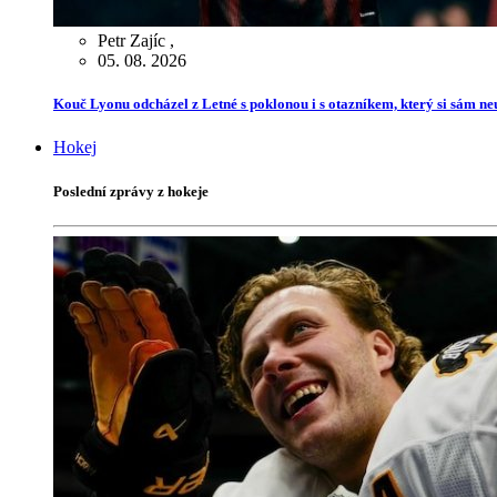
Petr Zajíc
,
05. 08. 2026
Kouč Lyonu odcházel z Letné s poklonou i s otazníkem, který si sám ne
Hokej
Poslední zprávy z hokeje