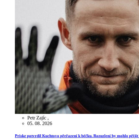
Petr Zajíc
,
05. 08. 2026
Priske potvrdil Kuchtovo přeřazení k béčku. Rozuzlení by mohlo přijít