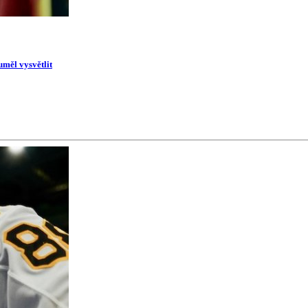
uměl vysvětlit