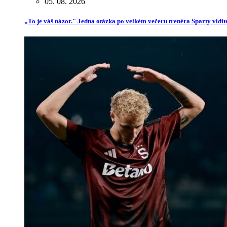
05. 08. 2026
„To je váš názor." Jedna otázka po velkém večeru trenéra Sparty vidit