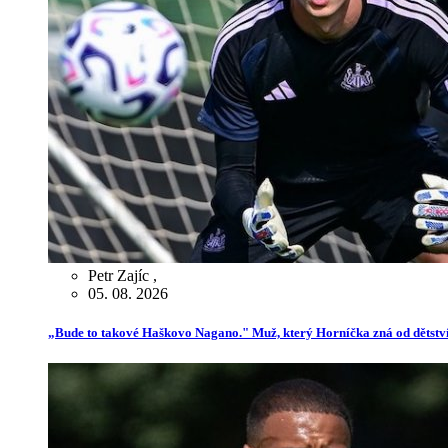
Petr Zajíc
,
05. 08. 2026
„Bude to takové Haškovo Nagano." Muž, který Horníčka zná od dětství,