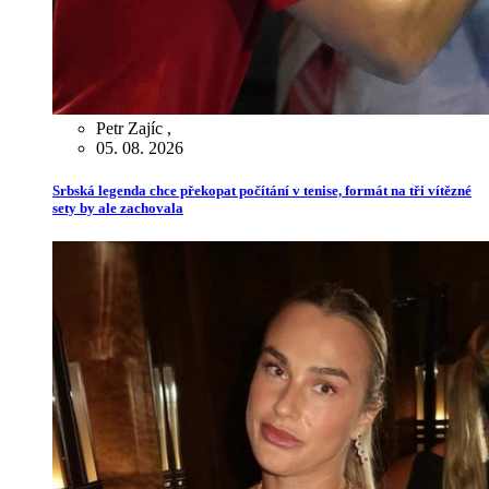
Petr Zajíc
,
05. 08. 2026
Srbská legenda chce překopat počítání v tenise, formát na tři vítězné
sety by ale zachovala