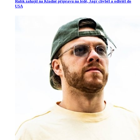
Rulík zahájil na Kladně přípravu na ledě, Jágr chyběl a odletěl do
USA