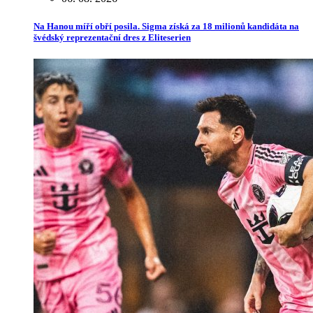
Na Hanou míří obří posila. Sigma získá za 18 milionů kandidáta na
švédský reprezentační dres z Eliteserien