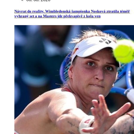
Návrat do reality. Wimbledonská šampionka Nosková ztratila téměř
vyhraný set a na Masters jde překvapivě z kola ven