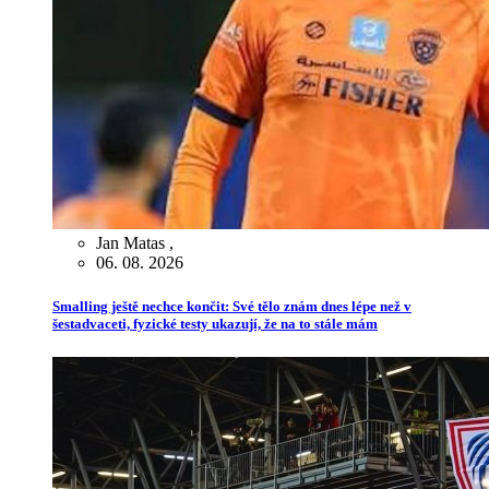
Jan Matas
,
06. 08. 2026
Smalling ještě nechce končit: Své tělo znám dnes lépe než v
šestadvaceti, fyzické testy ukazují, že na to stále mám