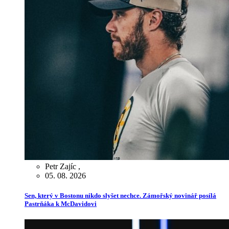
Petr Zajíc
,
05. 08. 2026
Sen, který v Bostonu nikdo slyšet nechce. Zámořský novinář posílá
Pastrňáka k McDavidovi