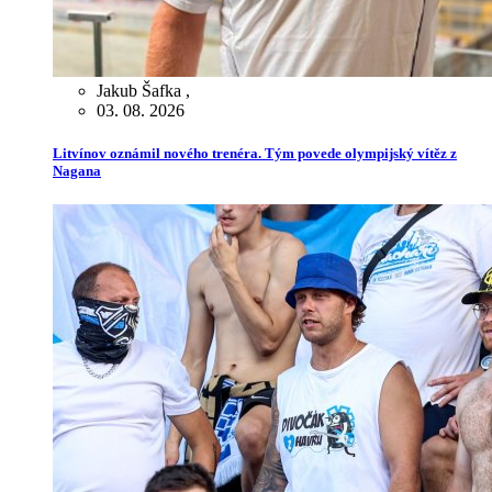
Jakub Šafka
,
03. 08. 2026
Litvínov oznámil nového trenéra. Tým povede olympijský vítěz z
Nagana