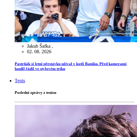
Jakub Šafka
,
02. 08. 2026
Pastrňák si letní přestávku užíval v kotli Baníku. Před kamerami
fandil řádil ve stylovém triku
Tenis
Poslední zprávy z tenisu