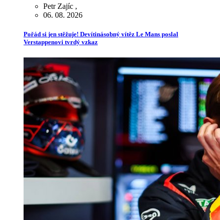
Petr Zajíc
,
06. 08. 2026
Pořád si jen stěžuje! Devítinásobný vítěz Le Mans poslal
Verstappenovi tvrdý vzkaz