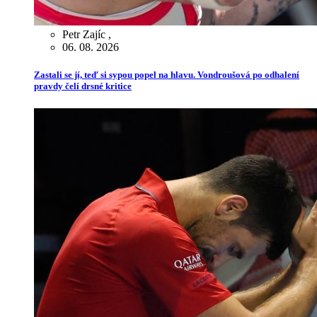
Petr Zajíc
,
06. 08. 2026
Zastali se jí, teď si sypou popel na hlavu. Vondroušová po odhalení
pravdy čelí drsné kritice