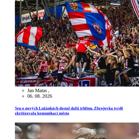
Jan Matas
,
06. 08. 2026
Sen o nových Lužánkách dostal další trhlinu. Zbrojovka tvrdě
zkritizovala komunikaci města