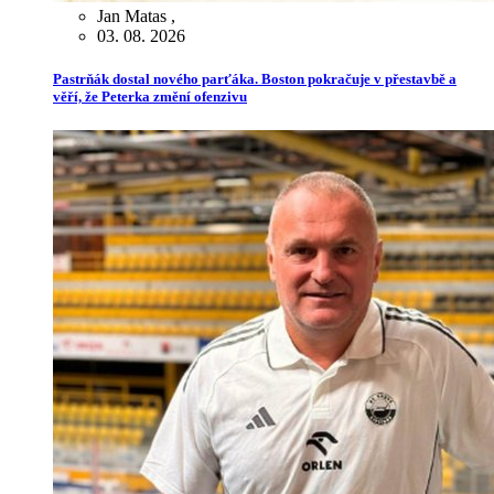
Jan Matas
,
03. 08. 2026
Pastrňák dostal nového parťáka. Boston pokračuje v přestavbě a
věří, že Peterka změní ofenzivu