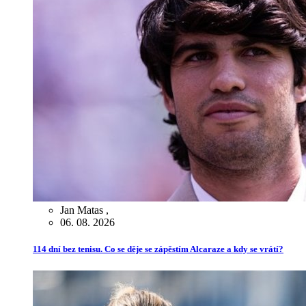
Jan Matas
,
06. 08. 2026
114 dní bez tenisu. Co se děje se zápěstím Alcaraze a kdy se vrátí?