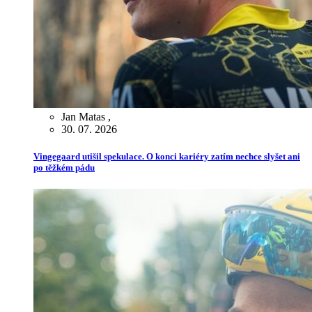
Jan Matas
,
30. 07. 2026
Vingegaard utišil spekulace. O konci kariéry zatím nechce slyšet ani
po těžkém pádu