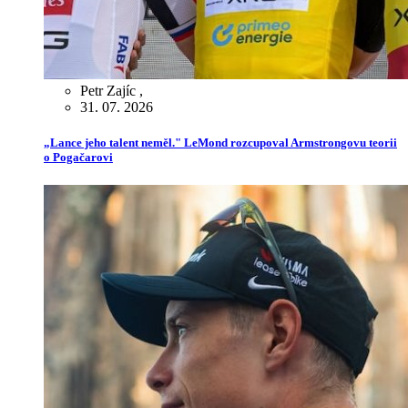
Petr Zajíc
,
31. 07. 2026
„Lance jeho talent neměl." LeMond rozcupoval Armstrongovu teorii
o Pogačarovi