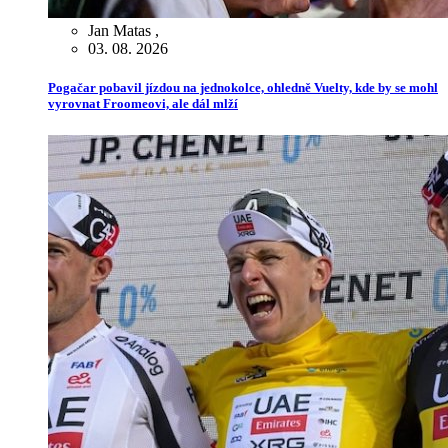
Jan Matas
,
03. 08. 2026
Pogačar pobavil jízdou na jednokolce, ohledně Vuelty, kde by se mohl
vyrovnat Froomeovi, ale dál mlží