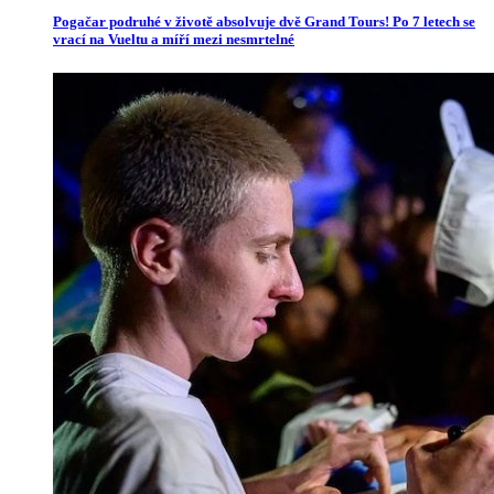
Pogačar podruhé v životě absolvuje dvě Grand Tours! Po 7 letech se
vrací na Vueltu a míří mezi nesmrtelné