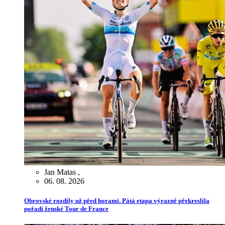
Jan Matas
,
06. 08. 2026
Obrovské rozdíly už před horami. Pátá etapa výrazně překreslila
pořadí ženské Tour de France