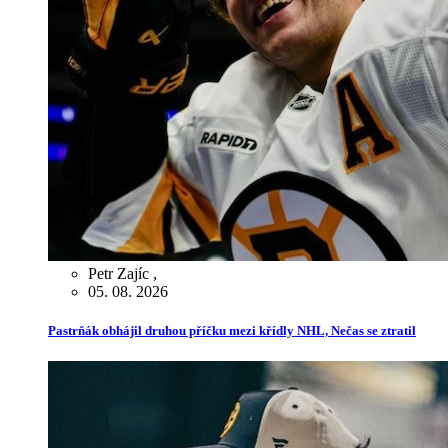
Petr Zajíc
,
05. 08. 2026
Pastrňák obhájil druhou příčku mezi křídly NHL, Nečas se ztratil