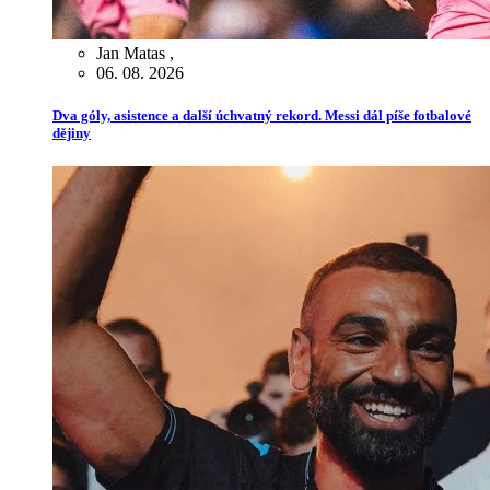
Jan Matas
,
06. 08. 2026
Dva góly, asistence a další úchvatný rekord. Messi dál píše fotbalové
dějiny