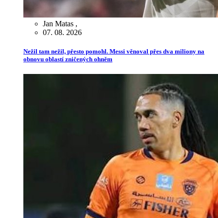
Jan Matas
,
07. 08. 2026
Nežil tam nežil, přesto pomohl. Messi věnoval přes dva miliony na
obnovu oblastí zničených ohněm