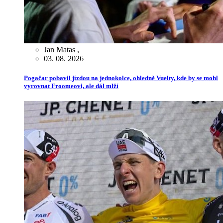
Jan Matas
,
03. 08. 2026
Pogačar pobavil jízdou na jednokolce, ohledně Vuelty, kde by se mohl
vyrovnat Froomeovi, ale dál mlží