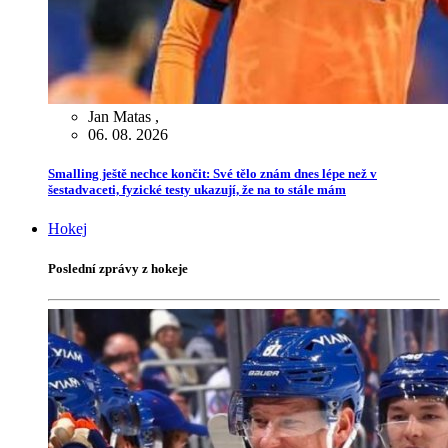
Jan Matas
,
06. 08. 2026
Smalling ještě nechce končit: Své tělo znám dnes lépe než v
šestadvaceti, fyzické testy ukazují, že na to stále mám
Hokej
Poslední zprávy z hokeje