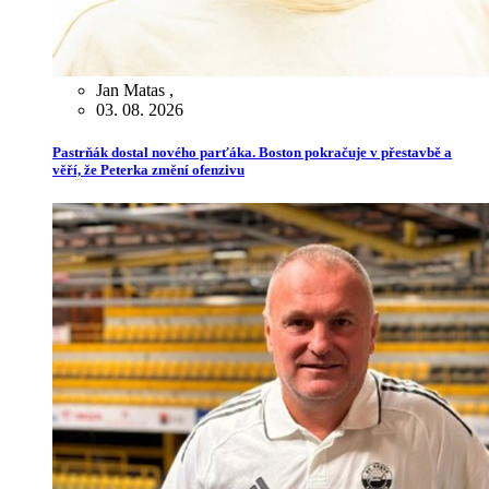
Jan Matas
,
03. 08. 2026
Pastrňák dostal nového parťáka. Boston pokračuje v přestavbě a
věří, že Peterka změní ofenzivu