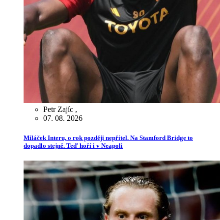
Petr Zajíc
,
07. 08. 2026
Miláček Interu, o rok později nepřítel. Na Stamford Bridge to
dopadlo stejně. Teď hoří i v Neapoli