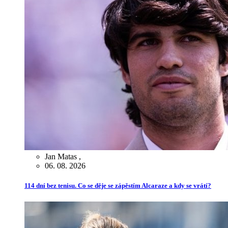
Jan Matas
,
06. 08. 2026
114 dní bez tenisu. Co se děje se zápěstím Alcaraze a kdy se vrátí?