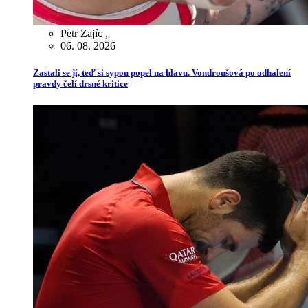
Petr Zajíc
,
06. 08. 2026
Zastali se jí, teď si sypou popel na hlavu. Vondroušová po odhalení
pravdy čelí drsné kritice