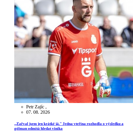
Petr Zajíc
,
07. 08. 2026
„Zařval jsem jen krátké já." Jedna vteřina rozhodla o výsledku a
gólman odmítá hledat viníka