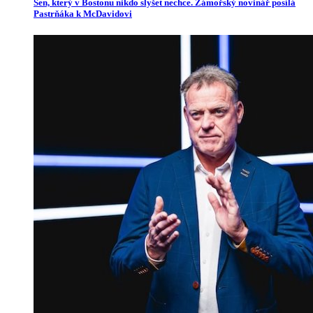
Sen, který v Bostonu nikdo slyšet nechce. Zámořský novinář posílá
Pastrňáka k McDavidovi