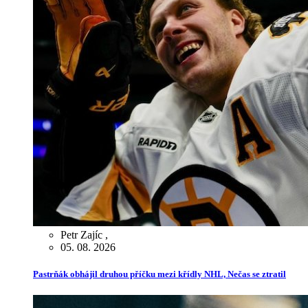
Petr Zajíc
,
05. 08. 2026
Pastrňák obhájil druhou příčku mezi křídly NHL, Nečas se ztratil