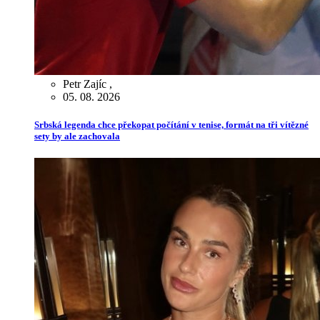
Petr Zajíc
,
05. 08. 2026
Srbská legenda chce překopat počítání v tenise, formát na tři vítězné
sety by ale zachovala