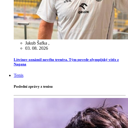
Jakub Šafka
,
03. 08. 2026
Litvínov oznámil nového trenéra. Tým povede olympijský vítěz z
Nagana
Tenis
Poslední zprávy z tenisu