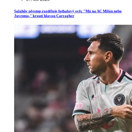
Salahův přestup rozděluje fotbalový svět. "Má na AC Milán nebo
Juventus," kroutí hlavou Carragher