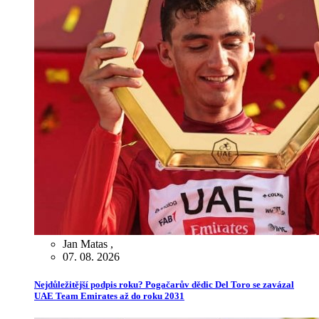
Jan Matas
,
07. 08. 2026
Nejdůležitější podpis roku? Pogačarův dědic Del Toro se zavázal
UAE Team Emirates až do roku 2031