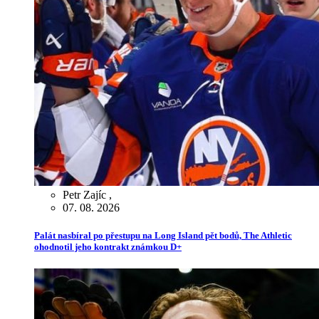
Petr Zajíc
,
07. 08. 2026
Palát nasbíral po přestupu na Long Island pět bodů, The Athletic
ohodnotil jeho kontrakt známkou D+