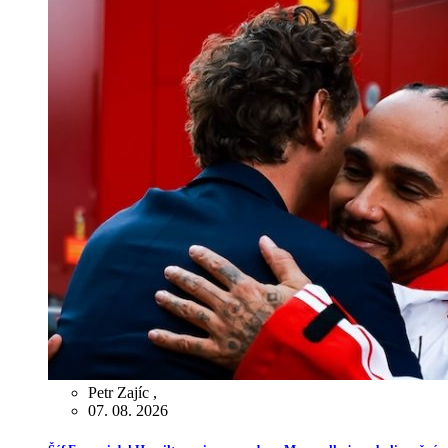
Petr Zajíc
,
07. 08. 2026