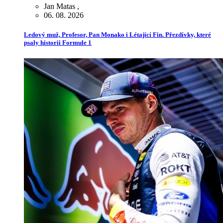
Jan Matas
,
06. 08. 2026
Ledový muž, Profesor, Pan Monako i Létající Fin. Přezdívky, které
psaly historii Formule 1