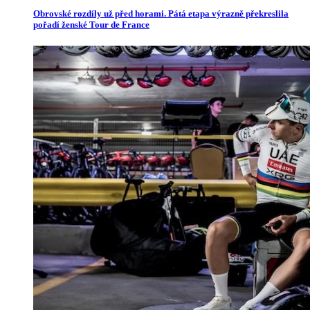
Obrovské rozdíly už před horami. Pátá etapa výrazně překreslila
pořadí ženské Tour de France