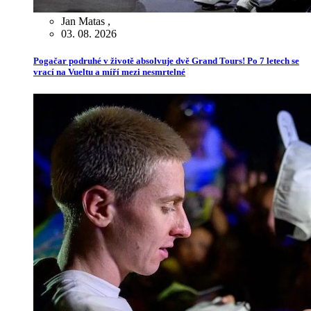
Jan Matas
,
03. 08. 2026
Pogačar podruhé v životě absolvuje dvě Grand Tours! Po 7 letech se
vrací na Vueltu a míří mezi nesmrtelné