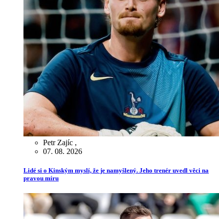
Petr Zajíc
,
07. 08. 2026
Lidé si o Kinským myslí, že je namyšlený. Jeho trenér uvedl věci na
pravou míru