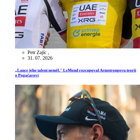
Petr Zajíc
,
31. 07. 2026
„Lance jeho talent neměl." LeMond rozcupoval Armstrongovu teorii
o Pogačarovi