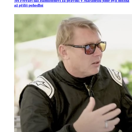
Šéf Ferrari dal Hamiltonovi za pravdu: v Maranellu jsme byli možná
až příliš pohodlní