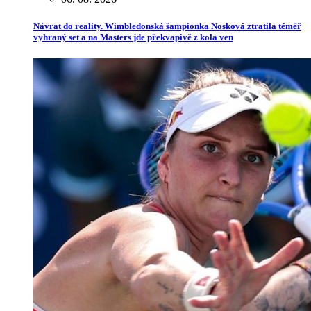
Návrat do reality. Wimbledonská šampionka Nosková ztratila téměř
vyhraný set a na Masters jde překvapivě z kola ven