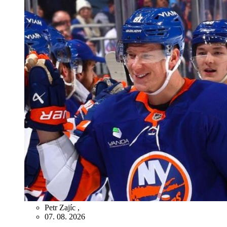
Petr Zajíc
,
07. 08. 2026