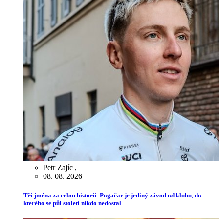
Petr Zajíc
,
08. 08. 2026
Tři jména za celou historii. Pogačar je jediný závod od klubu, do
kterého se půl století nikdo nedostal