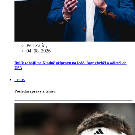
Petr Zajíc
,
04. 08. 2026
Rulík zahájil na Kladně přípravu na ledě, Jágr chyběl a odletěl do
USA
Tenis
Poslední zprávy z tenisu