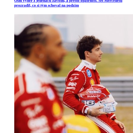
Osm výher z jedenácti závodů, a přesto opatrnost. Šéf Mercedesu
prozradil, co si tým schoval na podzim