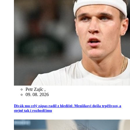
Petr Zajíc
,
09. 08. 2026
Divák mu celý zápas radil z hlediště. Menšíkovi došla trpělivost, a
stejně tak i rozhodčímu