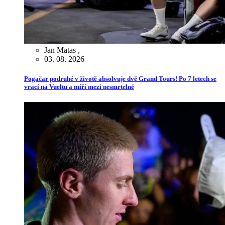
Jan Matas
,
03. 08. 2026
Pogačar podruhé v životě absolvuje dvě Grand Tours! Po 7 letech se
vrací na Vueltu a míří mezi nesmrtelné