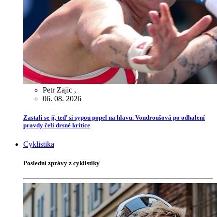
Petr Zajíc
,
06. 08. 2026
Zastali se jí, teď si sypou popel na hlavu. Vondroušová po odhalení
pravdy čelí drsné kritice
Cyklistika
Poslední zprávy z cyklistiky