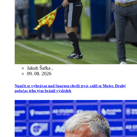
Jakub Šafka
,
09. 08. 2026
Naučit se vyhrávat nad Spartou chvíli trvá, culil se Majer. Druhý
poločas jeho tým bránil výsledek