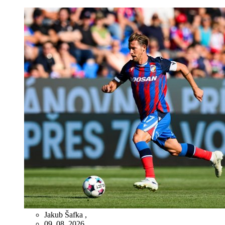
Jakub Šafka
,
09. 08. 2026