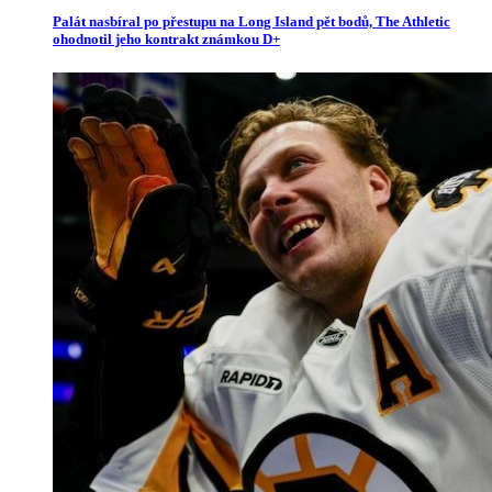
Palát nasbíral po přestupu na Long Island pět bodů, The Athletic
ohodnotil jeho kontrakt známkou D+