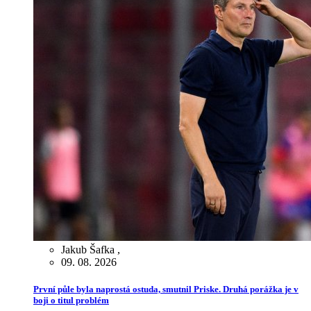
Jakub Šafka
,
09. 08. 2026
První půle byla naprostá ostuda, smutnil Priske. Druhá porážka je v
boji o titul problém