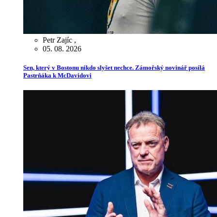
Petr Zajíc
,
05. 08. 2026
Sen, který v Bostonu nikdo slyšet nechce. Zámořský novinář posílá
Pastrňáka k McDavidovi