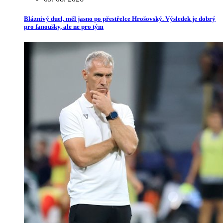
Bláznivý duel, měl jasno po přestřelce Hrošovský. Výsledek je dobrý
pro fanoušky, ale ne pro tým