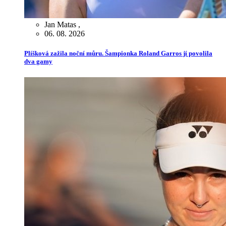
Jan Matas
,
06. 08. 2026
Plíšková zažila noční můru. Šampionka Roland Garros jí povolila
dva gamy