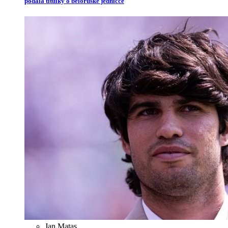
podala titulky o běloruské jedničce
Jan Matas
,