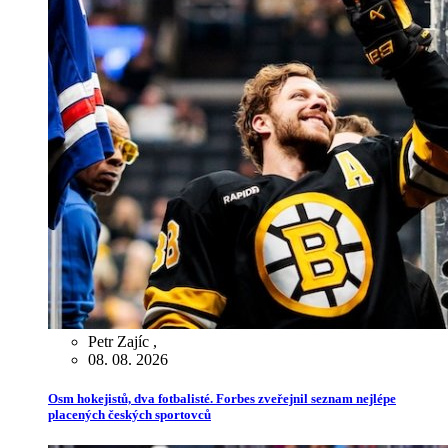
Petr Zajíc
,
08. 08. 2026
Osm hokejistů, dva fotbalisté. Forbes zveřejnil seznam nejlépe
placených českých sportovců