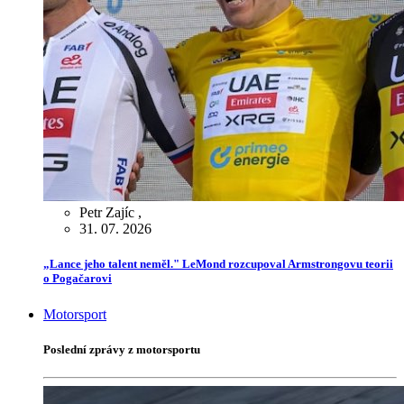
Petr Zajíc
,
31. 07. 2026
„Lance jeho talent neměl." LeMond rozcupoval Armstrongovu teorii
o Pogačarovi
Motorsport
Poslední zprávy z motorsportu