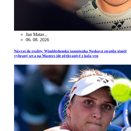
Jan Matas
,
06. 08. 2026
Návrat do reality. Wimbledonská šampionka Nosková ztratila téměř
vyhraný set a na Masters jde překvapivě z kola ven