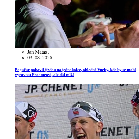
Jan Matas
,
03. 08. 2026
Pogačar pobavil jízdou na jednokolce, ohledně Vuelty, kde by se mohl
vyrovnat Froomeovi, ale dál mlží