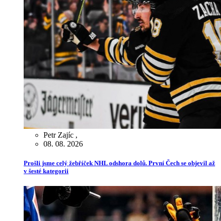
Petr Zajíc
,
08. 08. 2026
Prošli jsme celý žebříček NHL odshora dolů. První Čech se objevil až
v šesté kategorii