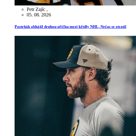
Petr Zajíc
,
05. 08. 2026
Pastrňák obhájil druhou příčku mezi křídly NHL, Nečas se ztratil