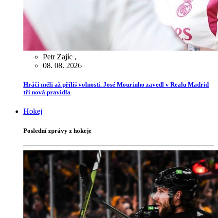
Petr Zajíc
,
08. 08. 2026
Hráči měli až příliš volnosti. José Mourinho zavedl v Realu Madrid
tři nová pravidla
Hokej
Poslední zprávy z hokeje