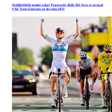
Nejdůležitější podpis roku? Pogačarův dědic Del Toro se zavázal
UAE Team Emirates až do roku 2031