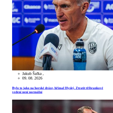
Jakub Šafka
,
09. 08. 2026
Bylo to jako na horské dráze, hřímal Hyský. Ztratit tříbrankové
vedení není normální