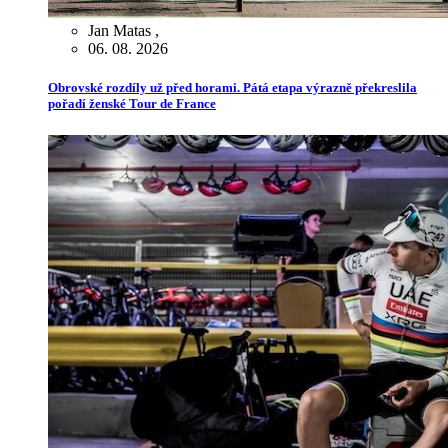
Jan Matas
,
06. 08. 2026
Obrovské rozdíly už před horami. Pátá etapa výrazně překreslila
pořadí ženské Tour de France