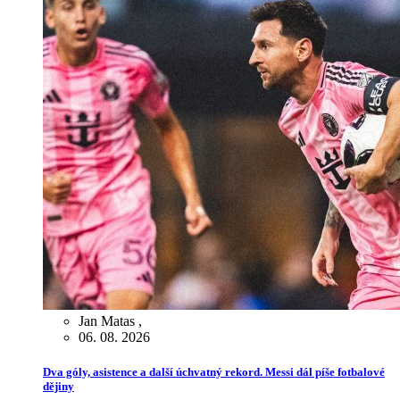
Jan Matas
,
06. 08. 2026
Dva góly, asistence a další úchvatný rekord. Messi dál píše fotbalové
dějiny