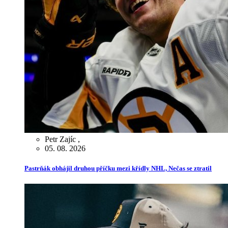
Petr Zajíc
,
05. 08. 2026
Pastrňák obhájil druhou příčku mezi křídly NHL, Nečas se ztratil