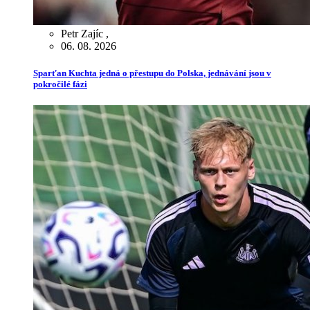
Petr Zajíc
,
06. 08. 2026
Sparťan Kuchta jedná o přestupu do Polska, jednávání jsou v
pokročilé fázi