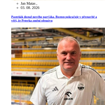
Jan Matas
,
03. 08. 2026
Pastrňák dostal nového parťáka. Boston pokračuje v přestavbě a
věří, že Peterka změní ofenzivu