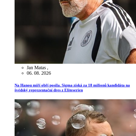
Jan Matas
,
06. 08. 2026
Na Hanou míří obří posila. Sigma získá za 18 milionů kandidáta na
švédský reprezentační dres z Eliteserien