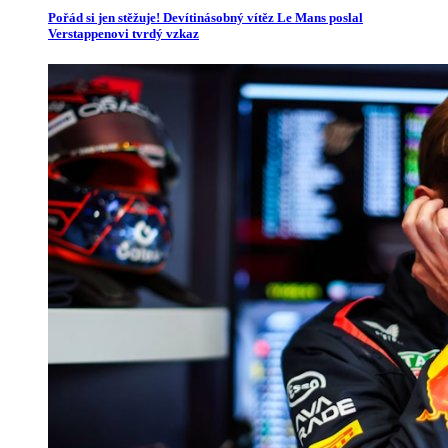
Pořád si jen stěžuje! Devítinásobný vítěz Le Mans poslal
Verstappenovi tvrdý vzkaz