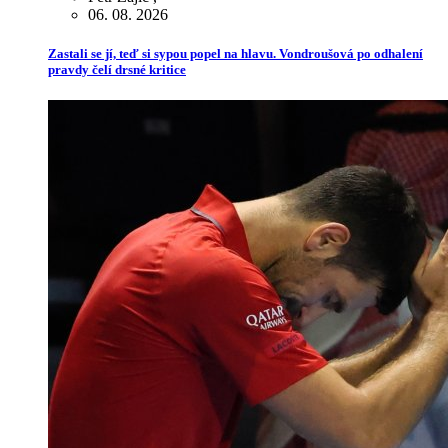
06. 08. 2026
Zastali se jí, teď si sypou popel na hlavu. Vondroušová po odhalení
pravdy čelí drsné kritice