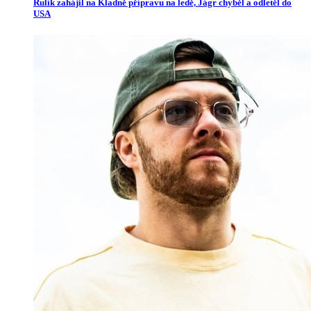
Rulík zahájil na Kladně přípravu na ledě, Jágr chyběl a odletěl do
USA