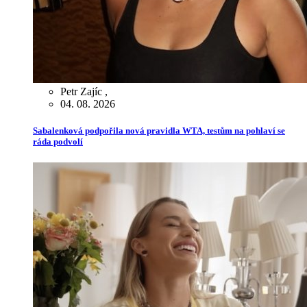
Petr Zajíc
,
04. 08. 2026
Sabalenková podpořila nová pravidla WTA, testům na pohlaví se
ráda podvolí