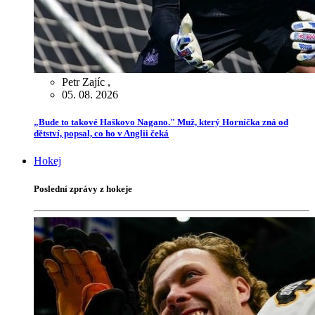
Petr Zajíc
,
05. 08. 2026
„Bude to takové Haškovo Nagano." Muž, který Horníčka zná od
dětství, popsal, co ho v Anglii čeká
Hokej
Poslední zprávy z hokeje