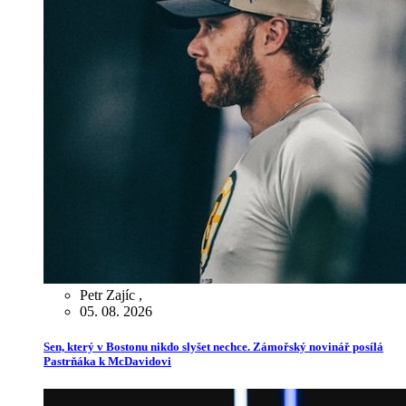
Petr Zajíc
,
05. 08. 2026
Sen, který v Bostonu nikdo slyšet nechce. Zámořský novinář posílá
Pastrňáka k McDavidovi