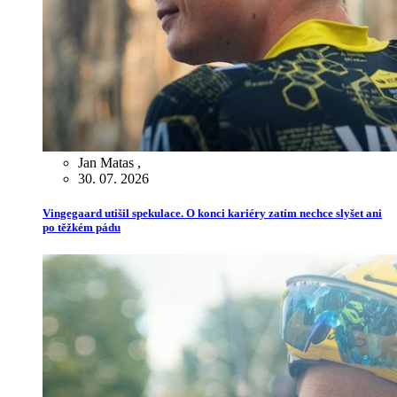
Jan Matas
,
30. 07. 2026
Vingegaard utišil spekulace. O konci kariéry zatím nechce slyšet ani
po těžkém pádu