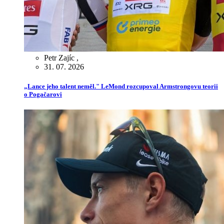
Petr Zajíc
,
31. 07. 2026
„Lance jeho talent neměl." LeMond rozcupoval Armstrongovu teorii
o Pogačarovi