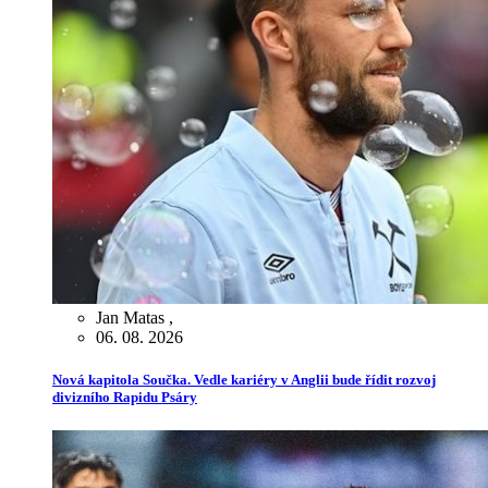
Jan Matas
,
06. 08. 2026
Nová kapitola Součka. Vedle kariéry v Anglii bude řídit rozvoj
divizního Rapidu Psáry