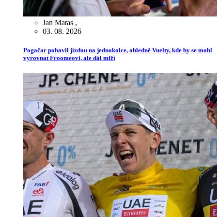
Jan Matas
,
03. 08. 2026
Pogačar pobavil jízdou na jednokolce, ohledně Vuelty, kde by se mohl
vyrovnat Froomeovi, ale dál mlží