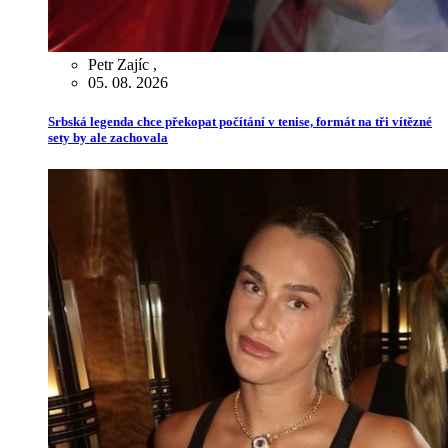
Petr Zajíc
,
05. 08. 2026
Srbská legenda chce překopat počítání v tenise, formát na tři vítězné
sety by ale zachovala