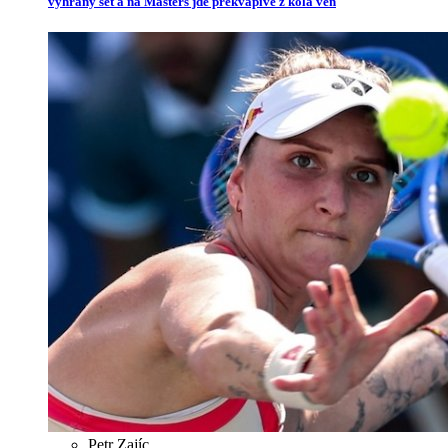
vyhraný set a na Masters jde překvapivě z kola ven
Petr Zajíc
,