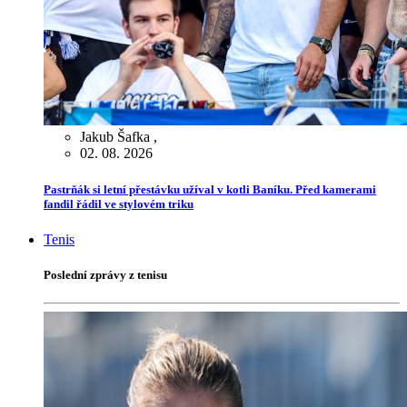
Jakub Šafka
,
02. 08. 2026
Pastrňák si letní přestávku užíval v kotli Baníku. Před kamerami
fandil řádil ve stylovém triku
Tenis
Poslední zprávy z tenisu