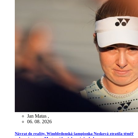
Jan Matas
,
06. 08. 2026
Návrat do reality. Wimbledonská šampionka Nosková ztratila téměř