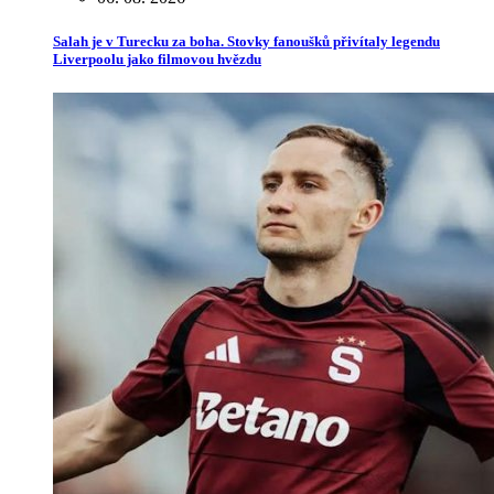
Salah je v Turecku za boha. Stovky fanoušků přivítaly legendu
Liverpoolu jako filmovou hvězdu