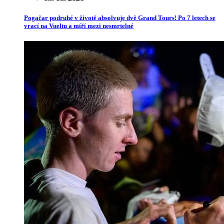
Pogačar podruhé v životě absolvuje dvě Grand Tours! Po 7 letech se
vrací na Vueltu a míří mezi nesmrtelné