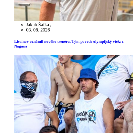
Jakub Šafka
,
03. 08. 2026
Litvínov oznámil nového trenéra. Tým povede olympijský vítěz z
Nagana