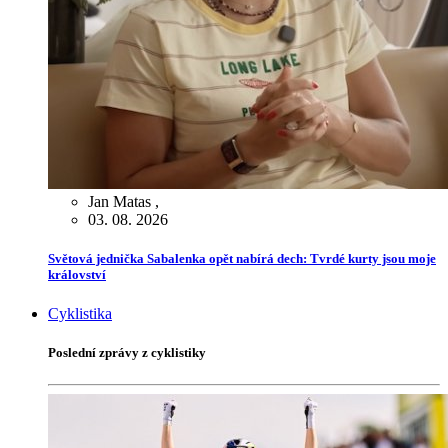
Jan Matas
,
03. 08. 2026
Světová jednička Sabalenka opět nabírá dech: Tvrdé kurty jsou moje
království
Cyklistika
Poslední zprávy z cyklistiky