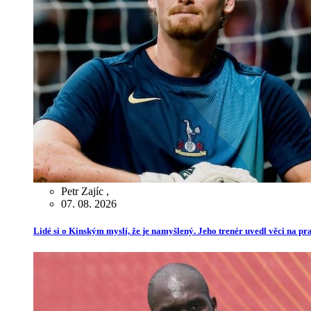
Petr Zajíc
,
07. 08. 2026
Lidé si o Kinským myslí, že je namyšlený. Jeho trenér uvedl věci na p