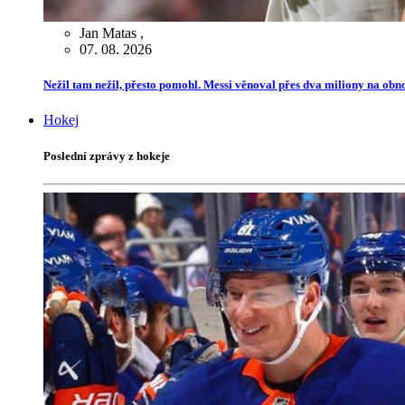
Jan Matas
,
07. 08. 2026
Nežil tam nežil, přesto pomohl. Messi věnoval přes dva miliony na ob
Hokej
Poslední zprávy z hokeje