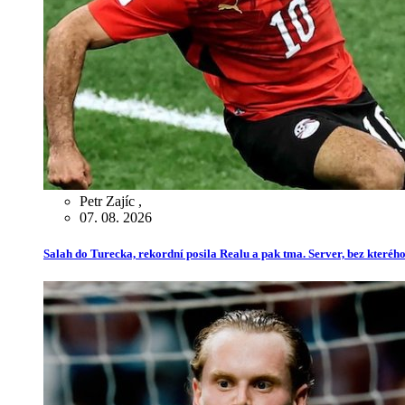
Petr Zajíc
,
07. 08. 2026
Salah do Turecka, rekordní posila Realu a pak tma. Server, bez kterého 