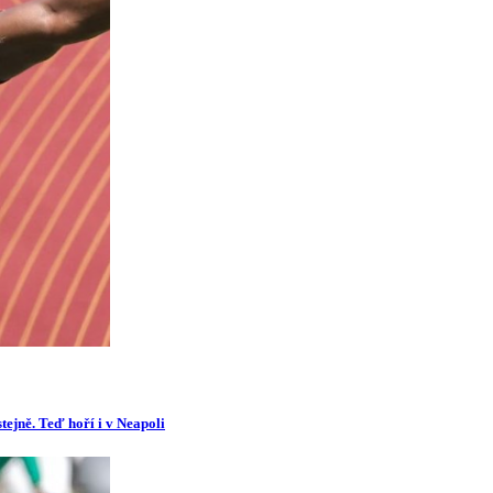
tejně. Teď hoří i v Neapoli