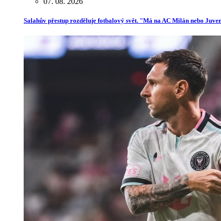
07. 08. 2026
Salahův přestup rozděluje fotbalový svět. "Má na AC Milán nebo Juve