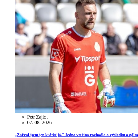
Petr Zajíc
,
07. 08. 2026
„Zařval jsem jen krátké já." Jedna vteřina rozhodla o výsledku a gól