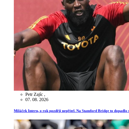
Petr Zajíc
,
07. 08. 2026
Miláček Interu, o rok později nepřítel. Na Stamford Bridge to dopadlo s