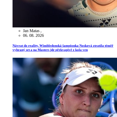
Jan Matas
,
06. 08. 2026
Návrat do reality. Wimbledonská šampionka Nosková ztratila téměř
vyhraný set a na Masters jde překvapivě z kola ven