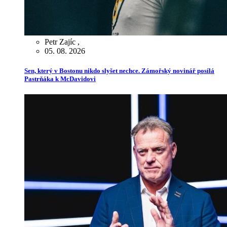
Petr Zajíc
,
05. 08. 2026
Sen, který v Bostonu nikdo slyšet nechce. Zámořský novinář posílá
Pastrňáka k McDavidovi