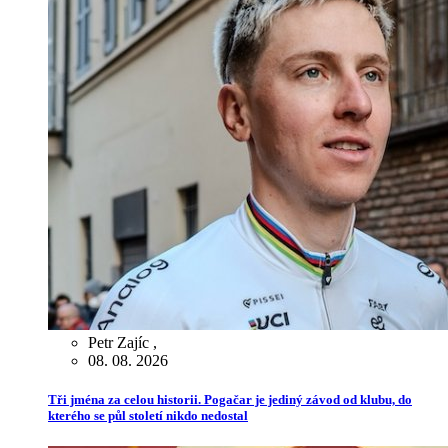
Petr Zajíc
,
08. 08. 2026
Tři jména za celou historii. Pogačar je jediný závod od klubu, do
kterého se půl století nikdo nedostal