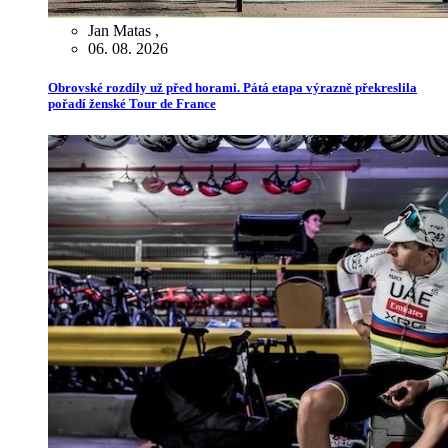
Jan Matas
,
06. 08. 2026
Obrovské rozdíly už před horami. Pátá etapa výrazně překreslila
pořadí ženské Tour de France