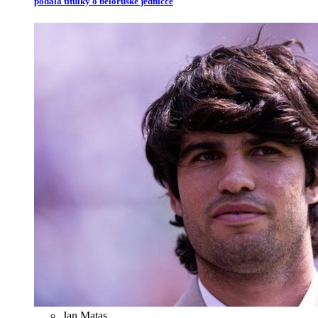
podala titulky o běloruské jedničce
Jan Matas
,