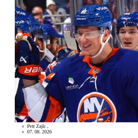
Petr Zajíc
,
07. 08. 2026