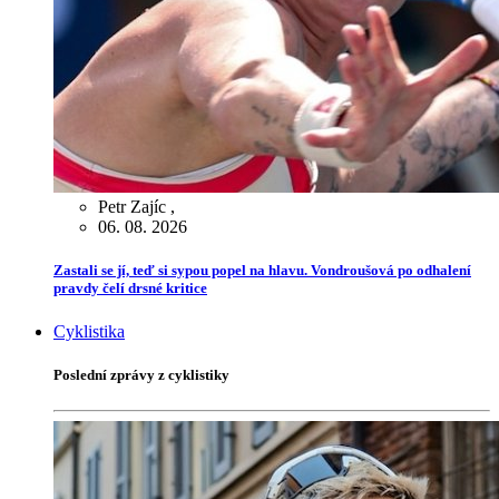
Petr Zajíc
,
06. 08. 2026
Zastali se jí, teď si sypou popel na hlavu. Vondroušová po odhalení
pravdy čelí drsné kritice
Cyklistika
Poslední zprávy z cyklistiky