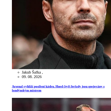
Jakub Šafka
,
09. 08. 2026
Arsenal vyhlíží posílení kádru. Hned čtyři hvězdy jsou spojovány s
londýnským mistrem