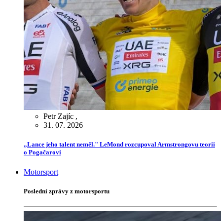
Petr Zajíc
,
31. 07. 2026
„Lance jeho talent neměl." LeMond rozcupoval Armstrongovu teorii
o Pogačarovi
Motorsport
Poslední zprávy z motorsportu