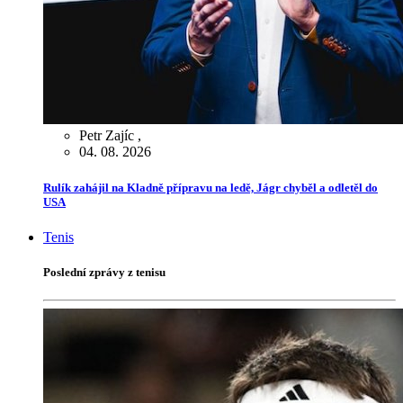
Petr Zajíc
,
04. 08. 2026
Rulík zahájil na Kladně přípravu na ledě, Jágr chyběl a odletěl do
USA
Tenis
Poslední zprávy z tenisu