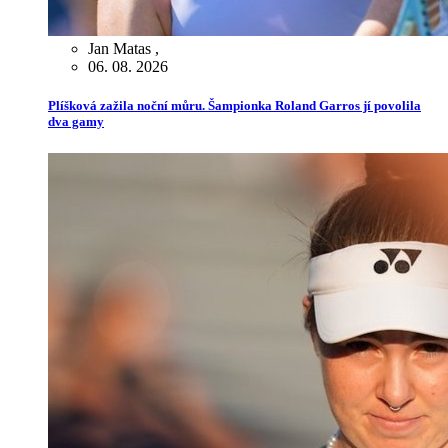
Jan Matas
,
06. 08. 2026
Plíšková zažila noční můru. Šampionka Roland Garros jí povolila
dva gamy