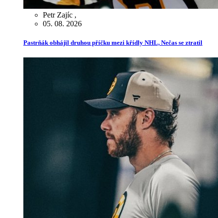
Petr Zajíc
,
05. 08. 2026
Pastrňák obhájil druhou příčku mezi křídly NHL, Nečas se ztratil