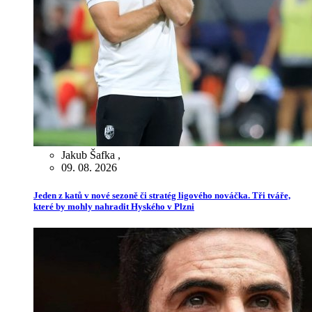
Jakub Šafka
,
09. 08. 2026
Jeden z katů v nové sezoně či stratég ligového nováčka. Tři tváře,
které by mohly nahradit Hyského v Plzni