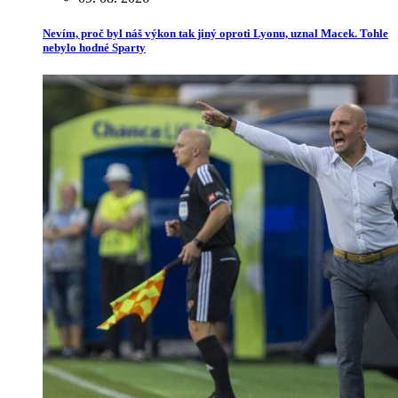
Nevím, proč byl náš výkon tak jiný oproti Lyonu, uznal Macek. Tohle
nebylo hodné Sparty