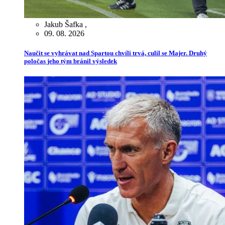
Jakub Šafka
,
09. 08. 2026
Naučit se vyhrávat nad Spartou chvíli trvá, culil se Majer. Druhý
poločas jeho tým bránil výsledek