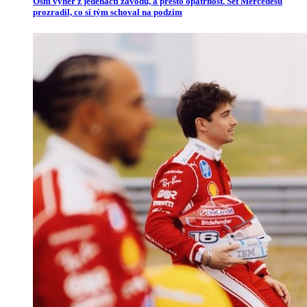
Osm výher z jedenácti závodů, a přesto opatrnost. Šéf Mercedesu
prozradil, co si tým schoval na podzim