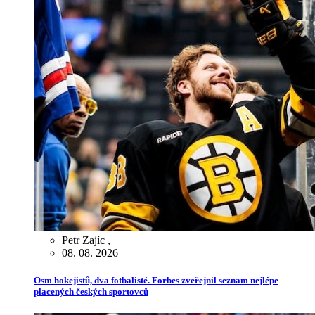
Petr Zajíc
,
08. 08. 2026
Osm hokejistů, dva fotbalisté. Forbes zveřejnil seznam nejlépe
placených českých sportovců