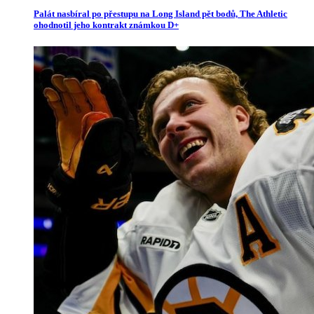
Palát nasbíral po přestupu na Long Island pět bodů, The Athletic
ohodnotil jeho kontrakt známkou D+