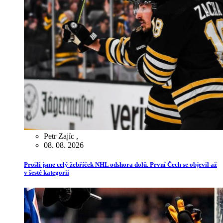
Petr Zajíc
,
08. 08. 2026
Prošli jsme celý žebříček NHL odshora dolů. První Čech se objevil až
v šesté kategorii