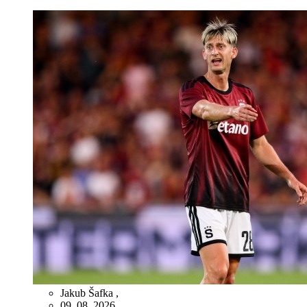
Jakub Šafka
,
09. 08. 2026