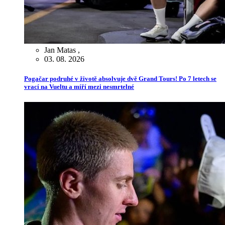
Jan Matas
,
03. 08. 2026
Pogačar podruhé v životě absolvuje dvě Grand Tours! Po 7 letech se
vrací na Vueltu a míří mezi nesmrtelné