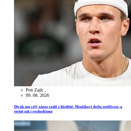
Petr Zajíc
,
09. 08. 2026
Divák mu celý zápas radil z hlediště. Menšíkovi došla trpělivost, a
stejně tak i rozhodčímu