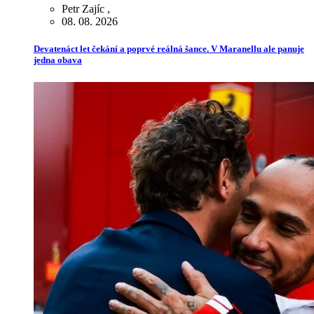
Petr Zajíc
,
08. 08. 2026
Devatenáct let čekání a poprvé reálná šance. V Maranellu ale panuje
jedna obava