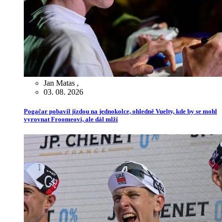
Jan Matas
,
03. 08. 2026
Pogačar pobavil jízdou na jednokolce, ohledně Vuelty, kde by se mohl
vyrovnat Froomeovi, ale dál mlží