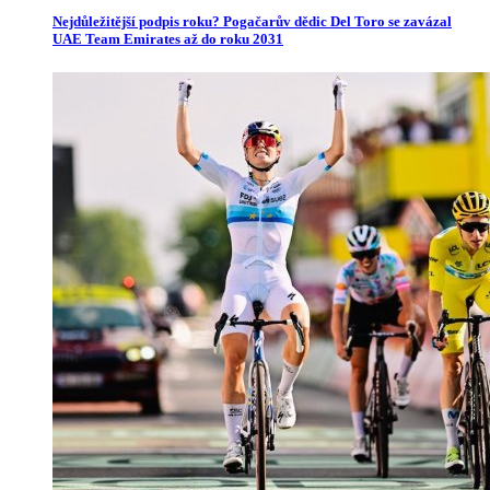
Nejdůležitější podpis roku? Pogačarův dědic Del Toro se zavázal
UAE Team Emirates až do roku 2031