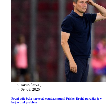
Jakub Šafka
,
09. 08. 2026
První půle byla naprostá ostuda, smutnil Priske. Druhá porážka je v
boji o titul problém