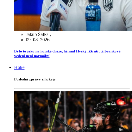
Jakub Šafka
,
09. 08. 2026
Bylo to jako na horské dráze, hřímal Hyský. Ztratit tříbrankové
vedení není normální
Hokej
Poslední zprávy z hokeje