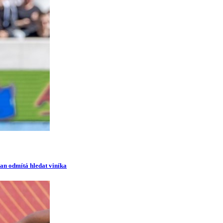
man odmítá hledat viníka