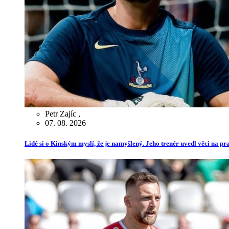
Petr Zajíc
,
07. 08. 2026
Lidé si o Kinským myslí, že je namyšlený. Jeho trenér uvedl věci na p