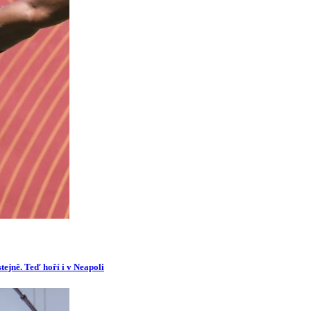
tejně. Teď hoří i v Neapoli