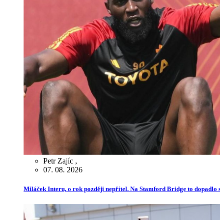
Petr Zajíc
,
07. 08. 2026
Miláček Interu, o rok později nepřítel. Na Stamford Bridge to dopadlo s