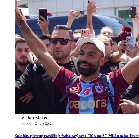
Jan Matas
,
07. 08. 2026
Salahův přestup rozděluje fotbalový svět. "Má na AC Milán nebo Juve