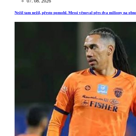
07. 08. 2026
Nežil tam nežil, přesto pomohl. Messi věnoval přes dva miliony na ob