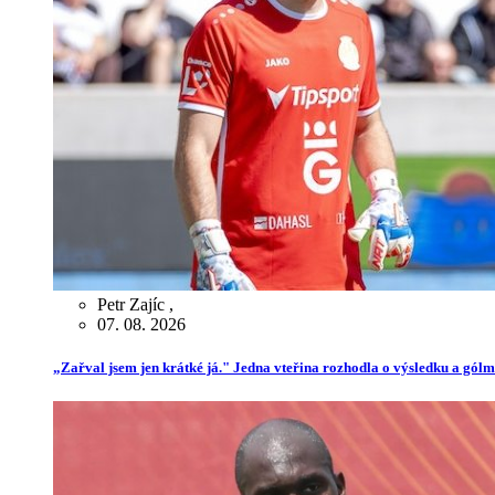
Petr Zajíc
,
07. 08. 2026
„Zařval jsem jen krátké já." Jedna vteřina rozhodla o výsledku a gól