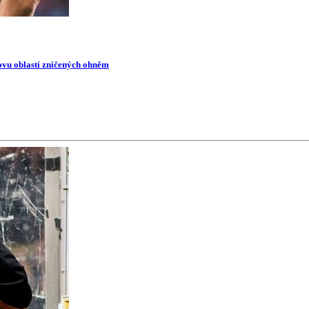
novu oblastí zničených ohněm