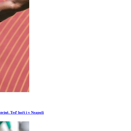
tejně. Teď hoří i v Neapoli