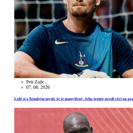
Petr Zajíc
,
07. 08. 2026
Lidé si o Kinským myslí, že je namyšlený. Jeho trenér uvedl věci na p