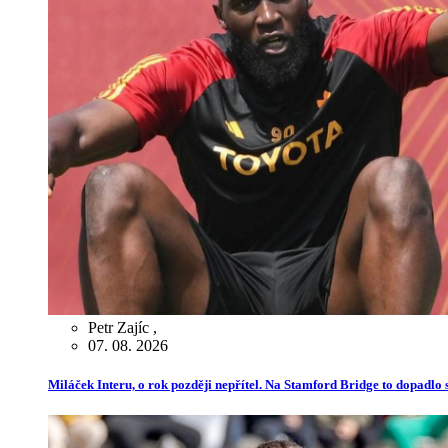
Petr Zajíc
,
07. 08. 2026
Miláček Interu, o rok později nepřítel. Na Stamford Bridge to dopadlo s