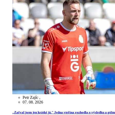
Petr Zajíc
,
07. 08. 2026
„Zařval jsem jen krátké já." Jedna vteřina rozhodla o výsledku a gól