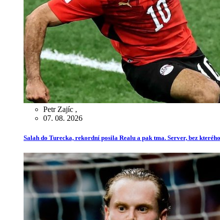
Petr Zajíc
,
07. 08. 2026
Salah do Turecka, rekordní posila Realu a pak tma. Server, bez kterého 