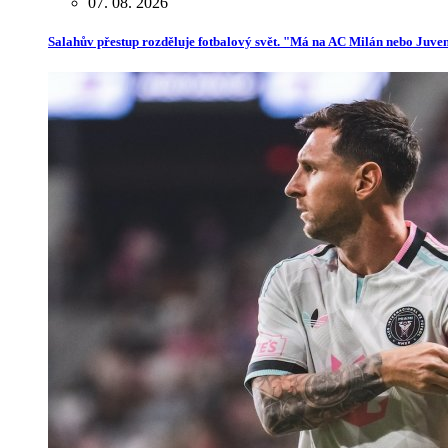
07. 08. 2026
Salahův přestup rozděluje fotbalový svět. "Má na AC Milán nebo Juve