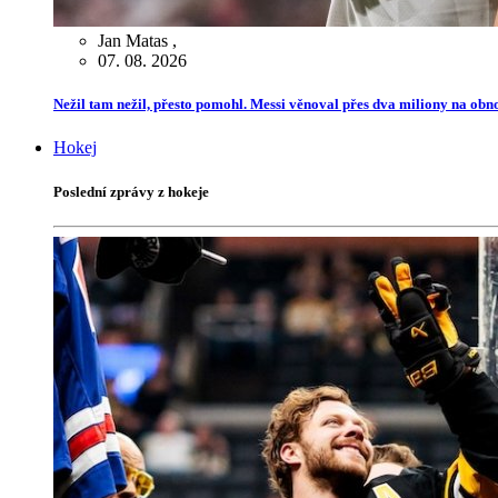
Jan Matas
,
07. 08. 2026
Nežil tam nežil, přesto pomohl. Messi věnoval přes dva miliony na ob
Hokej
Poslední zprávy z hokeje