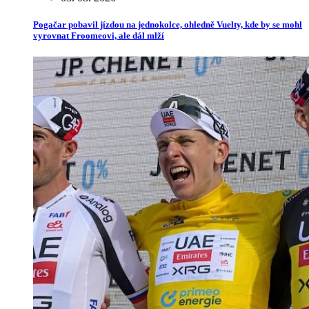
Pogačar pobavil jízdou na jednokolce, ohledně Vuelty, kde by se mohl
vyrovnat Froomeovi, ale dál mlží