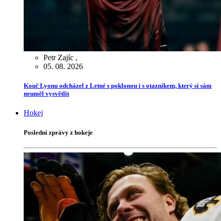
Petr Zajíc
,
05. 08. 2026
Kouč Lyonu odcházel z Letné s poklonou i s otazníkem, který si sám
neuměl vysvětlit
Hokej
Poslední zprávy z hokeje