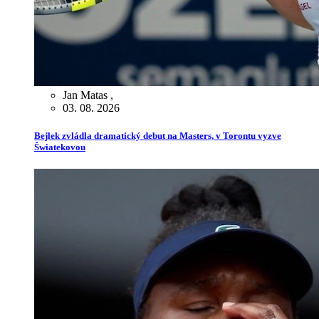
Jan Matas
,
03. 08. 2026
Bejlek zvládla dramatický debut na Masters, v Torontu vyzve
Šwiatekovou