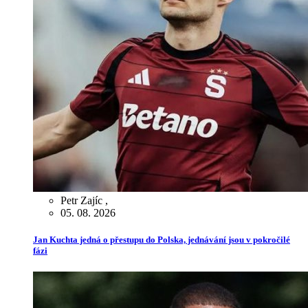
Petr Zajíc
,
05. 08. 2026
Jan Kuchta jedná o přestupu do Polska, jednávání jsou v pokročilé
fázi