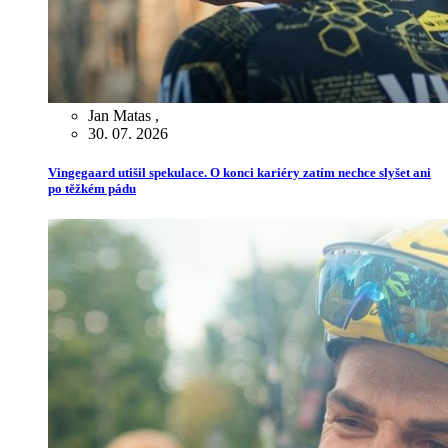
Jan Matas
,
30. 07. 2026
Vingegaard utišil spekulace. O konci kariéry zatím nechce slyšet ani
po těžkém pádu