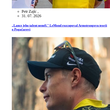
Petr Zajíc
,
31. 07. 2026
„Lance jeho talent neměl." LeMond rozcupoval Armstrongovu teorii
o Pogačarovi