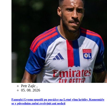
Petr Zajíc
,
05. 08. 2026
Fanoušci Lyonu spustili po porážce na Letné vlnu kritiky. Komentáře
se v původním znění zveřejnit ani nedají