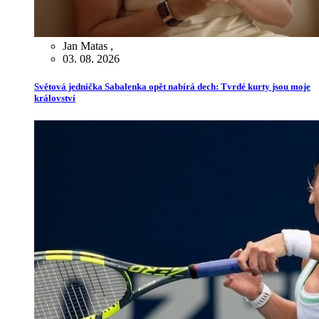
Jan Matas
,
03. 08. 2026
Světová jednička Sabalenka opět nabírá dech: Tvrdé kurty jsou moje
království