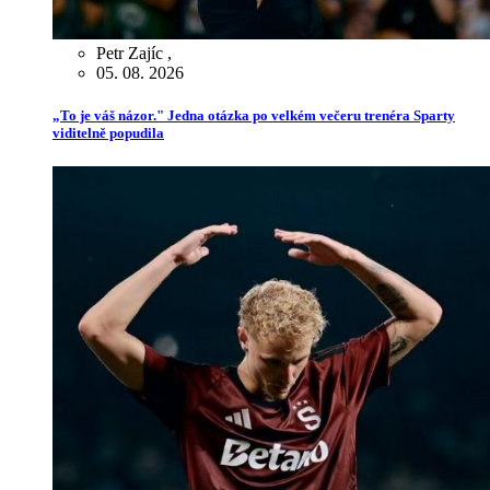
Petr Zajíc
,
05. 08. 2026
„To je váš názor." Jedna otázka po velkém večeru trenéra Sparty
viditelně popudila