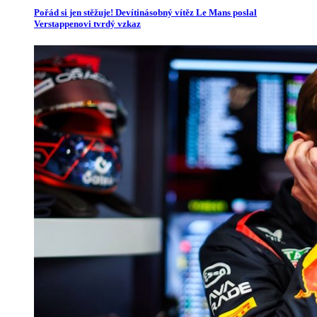
Pořád si jen stěžuje! Devítinásobný vítěz Le Mans poslal
Verstappenovi tvrdý vzkaz