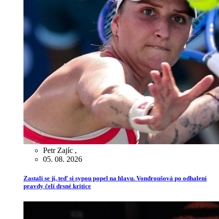
Petr Zajíc
,
05. 08. 2026
Zastali se jí, teď si sypou popel na hlavu. Vondroušová po odhalení
pravdy čelí drsné kritice