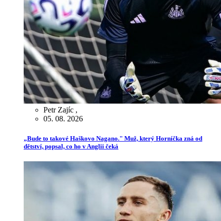
Petr Zajíc
,
05. 08. 2026
„Bude to takové Haškovo Nagano." Muž, který Horníčka zná od
dětství, popsal, co ho v Anglii čeká