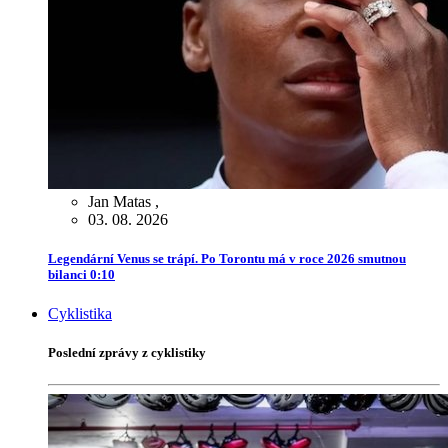
Jan Matas
,
03. 08. 2026
Legendární Venus se trápí. Po Torontu má v roce 2026 smutnou
bilanci 0:10
Cyklistika
Poslední zprávy z cyklistiky