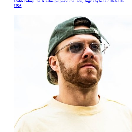
Rulík zahájil na Kladně přípravu na ledě, Jágr chyběl a odletěl do
USA