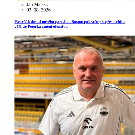
Jan Matas
,
03. 08. 2026
Pastrňák dostal nového parťáka. Boston pokračuje v přestavbě a
věří, že Peterka změní ofenzivu