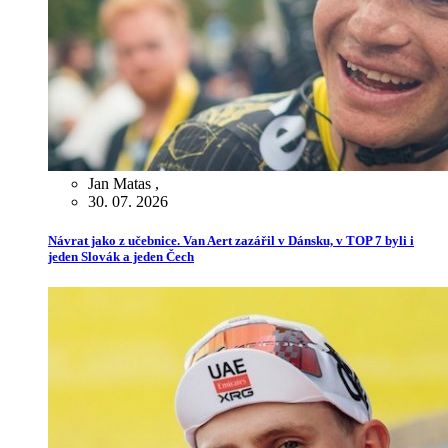
Jan Matas
,
30. 07. 2026
Návrat jako z učebnice. Van Aert zazářil v Dánsku, v TOP 7 byli i
jeden Slovák a jeden Čech