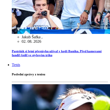
Jakub Šafka
,
02. 08. 2026
Pastrňák si letní přestávku užíval v kotli Baníku. Před kamerami
fandil řádil ve stylovém triku
Tenis
Poslední zprávy z tenisu