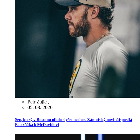
Petr Zajíc
,
05. 08. 2026
Sen, který v Bostonu nikdo slyšet nechce. Zámořský novinář posílá
Pastrňáka k McDavidovi