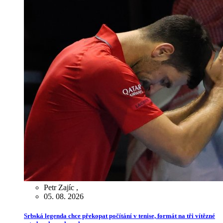
Petr Zajíc
,
05. 08. 2026
Srbská legenda chce překopat počítání v tenise, formát na tři vítězné