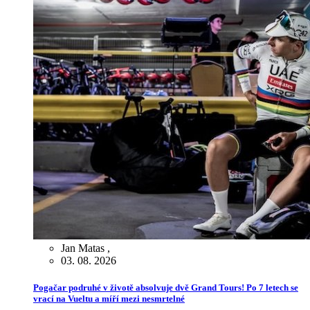
Jan Matas
,
03. 08. 2026
Pogačar podruhé v životě absolvuje dvě Grand Tours! Po 7 letech se
vrací na Vueltu a míří mezi nesmrtelné