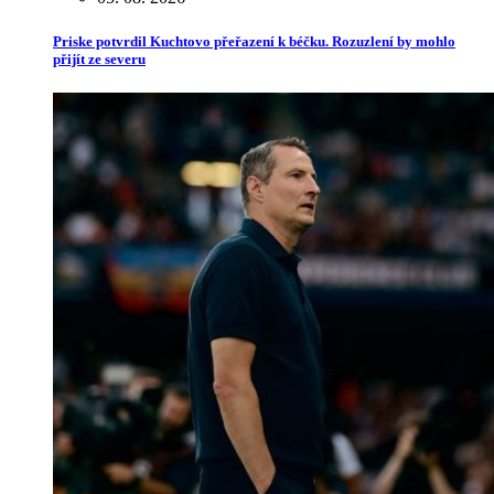
Priske potvrdil Kuchtovo přeřazení k béčku. Rozuzlení by mohlo
přijít ze severu