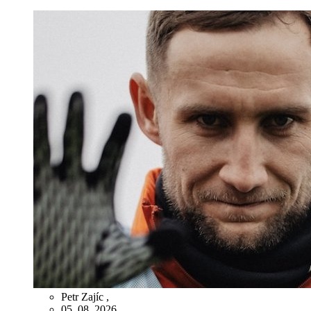
Petr Zajíc
,
05. 08. 2026