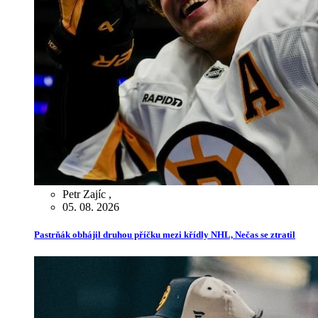
Petr Zajíc
,
05. 08. 2026
Pastrňák obhájil druhou příčku mezi křídly NHL, Nečas se ztratil