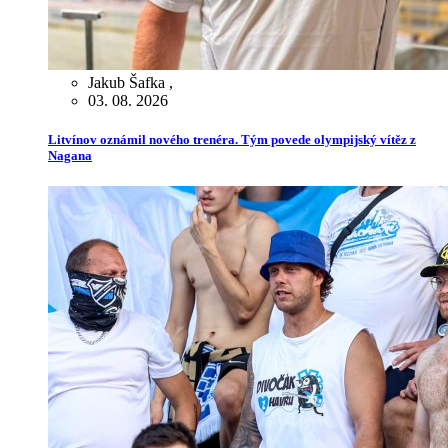
Jakub Šafka
,
03. 08. 2026
Litvínov oznámil nového trenéra. Tým povede olympijský vítěz z
Nagana