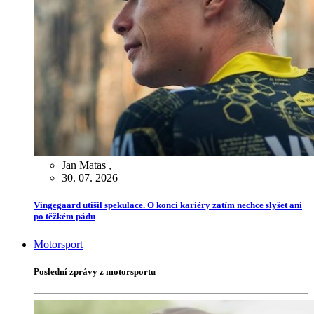
Jan Matas
,
30. 07. 2026
Vingegaard utišil spekulace. O konci kariéry zatím nechce slyšet ani
po těžkém pádu
Motorsport
Poslední zprávy z motorsportu