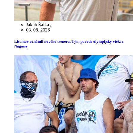
Jakub Šafka
,
03. 08. 2026
Litvínov oznámil nového trenéra. Tým povede olympijský vítěz z
Nagana