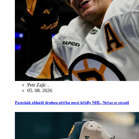
Petr Zajíc
,
05. 08. 2026
Pastrňák obhájil druhou příčku mezi křídly NHL, Nečas se ztratil