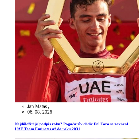
Jan Matas
,
06. 08. 2026
Nejdůležitější podpis roku? Pogačarův dědic Del Toro se zavázal
UAE Team Emirates až do roku 2031