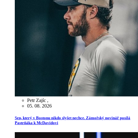
Petr Zajíc
,
05. 08. 2026
Sen, který v Bostonu nikdo slyšet nechce. Zámořský novinář posílá
Pastrňáka k McDavidovi