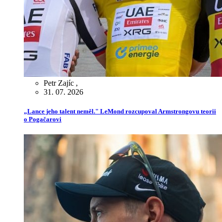
Petr Zajíc
,
31. 07. 2026
„Lance jeho talent neměl." LeMond rozcupoval Armstrongovu teorii
o Pogačarovi