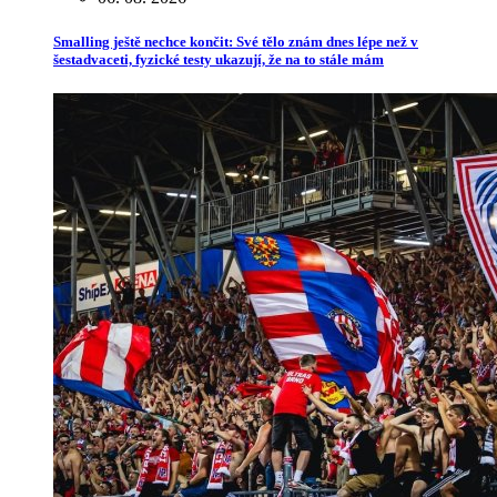
Smalling ještě nechce končit: Své tělo znám dnes lépe než v
šestadvaceti, fyzické testy ukazují, že na to stále mám