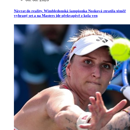
Návrat do reality. Wimbledonská šampionka Nosková ztratila téměř
vyhraný set a na Masters jde překvapivě z kola ven