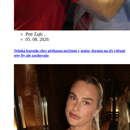
Petr Zajíc
,
05. 08. 2026
Srbská legenda chce překopat počítání v tenise, formát na tři vítězné
sety by ale zachovala