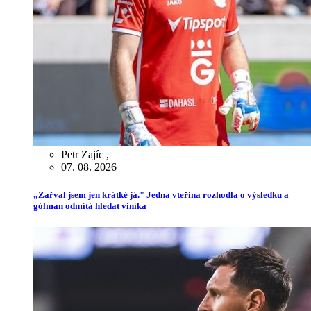
Petr Zajíc
,
07. 08. 2026
„Zařval jsem jen krátké já." Jedna vteřina rozhodla o výsledku a
gólman odmítá hledat viníka