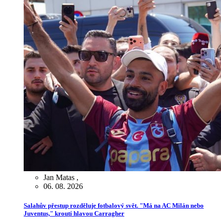
Jan Matas
,
06. 08. 2026
Salahův přestup rozděluje fotbalový svět. "Má na AC Milán nebo
Juventus," kroutí hlavou Carragher