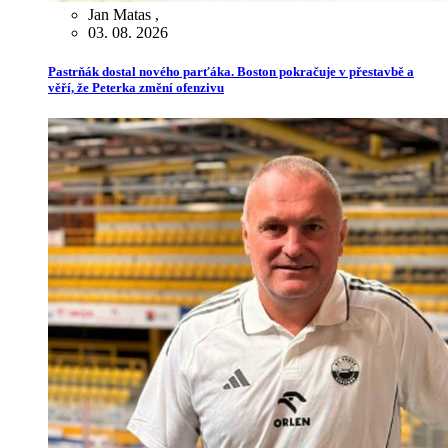
Jan Matas
,
03. 08. 2026
Pastrňák dostal nového parťáka. Boston pokračuje v přestavbě a
věří, že Peterka změní ofenzivu