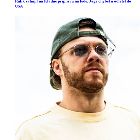
Rulík zahájil na Kladně přípravu na ledě, Jágr chyběl a odletěl do
USA