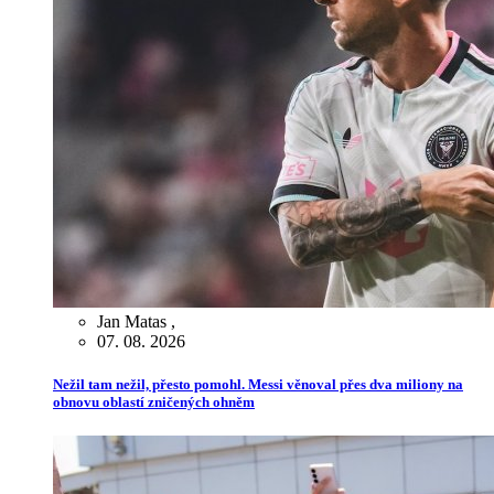
Jan Matas
,
07. 08. 2026
Nežil tam nežil, přesto pomohl. Messi věnoval přes dva miliony na
obnovu oblastí zničených ohněm