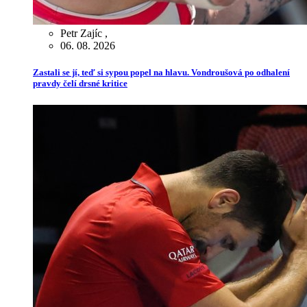
Petr Zajíc
,
06. 08. 2026
Zastali se jí, teď si sypou popel na hlavu. Vondroušová po odhalení
pravdy čelí drsné kritice