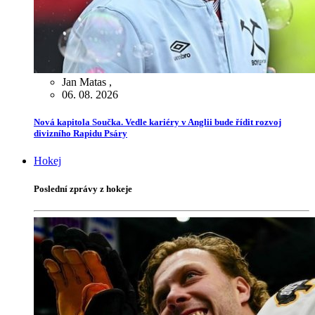
Jan Matas
,
06. 08. 2026
Nová kapitola Součka. Vedle kariéry v Anglii bude řídit rozvoj
divizního Rapidu Psáry
Hokej
Poslední zprávy z hokeje