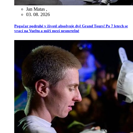
Jan Matas
,
03. 08. 2026
Pogačar podruhé v životě absolvuje dvě Grand Tours! Po 7 letech se
vrací na Vueltu a míří mezi nesmrtelné