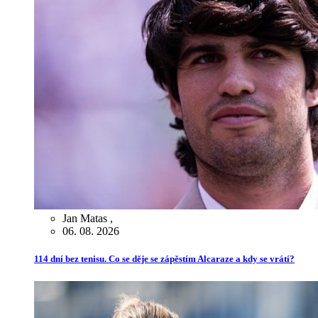
Jan Matas
,
06. 08. 2026
114 dní bez tenisu. Co se děje se zápěstím Alcaraze a kdy se vrátí?