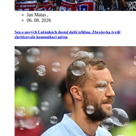
Jan Matas
,
06. 08. 2026
Sen o nových Lužánkách dostal další trhlinu. Zbrojovka tvrdě
zkritizovala komunikaci města