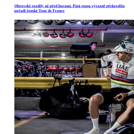
Obrovské rozdíly už před horami. Pátá etapa výrazně překreslila
pořadí ženské Tour de France