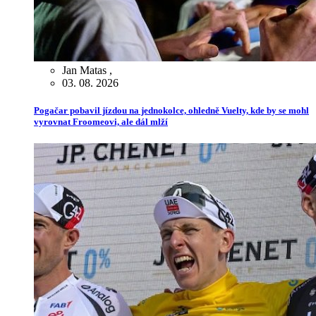
Jan Matas
,
03. 08. 2026
Pogačar pobavil jízdou na jednokolce, ohledně Vuelty, kde by se mohl
vyrovnat Froomeovi, ale dál mlží