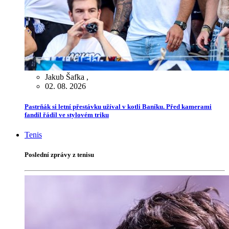
Jakub Šafka
,
02. 08. 2026
Pastrňák si letní přestávku užíval v kotli Baníku. Před kamerami
fandil řádil ve stylovém triku
Tenis
Poslední zprávy z tenisu