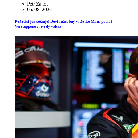
Petr Zajíc
,
06. 08. 2026
Pořád si jen stěžuje! Devítinásobný vítěz Le Mans poslal
Verstappenovi tvrdý vzkaz