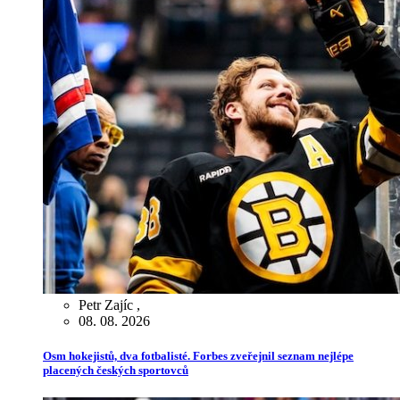
Petr Zajíc
,
08. 08. 2026
Osm hokejistů, dva fotbalisté. Forbes zveřejnil seznam nejlépe
placených českých sportovců