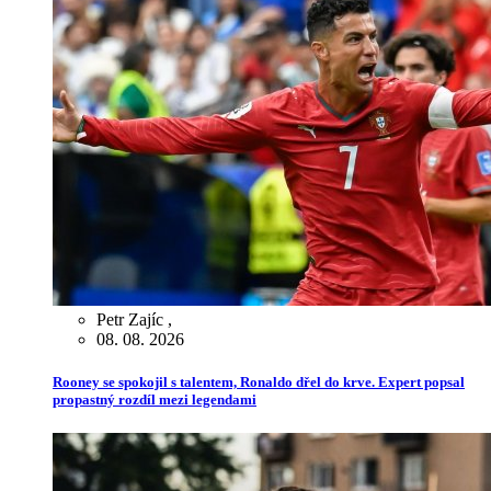
Petr Zajíc
,
08. 08. 2026
Rooney se spokojil s talentem, Ronaldo dřel do krve. Expert popsal
propastný rozdíl mezi legendami