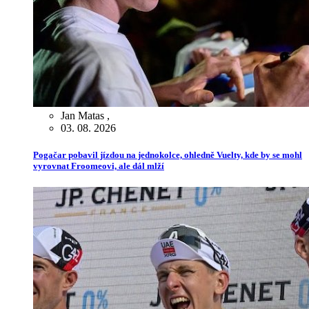
Jan Matas
,
03. 08. 2026
Pogačar pobavil jízdou na jednokolce, ohledně Vuelty, kde by se mohl
vyrovnat Froomeovi, ale dál mlží