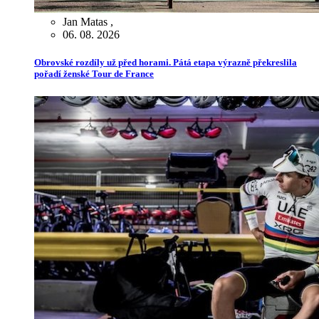
Jan Matas
,
06. 08. 2026
Obrovské rozdíly už před horami. Pátá etapa výrazně překreslila
pořadí ženské Tour de France