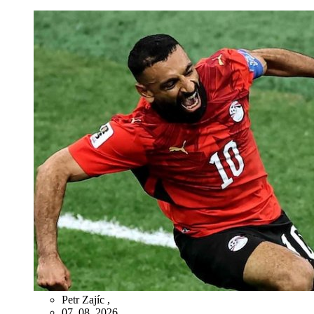
Petr Zajíc
,
07. 08. 2026