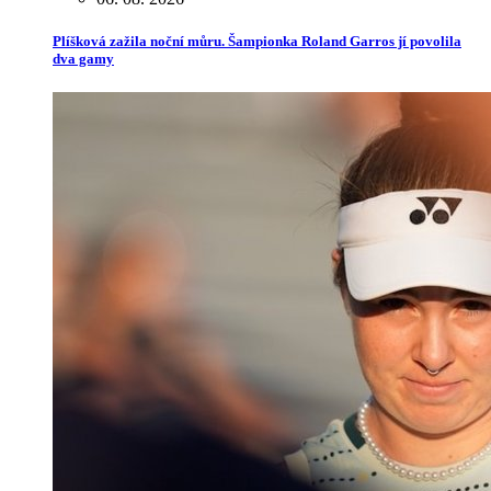
Plíšková zažila noční můru. Šampionka Roland Garros jí povolila
dva gamy