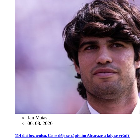
Jan Matas
,
06. 08. 2026
114 dní bez tenisu. Co se děje se zápěstím Alcaraze a kdy se vrátí?