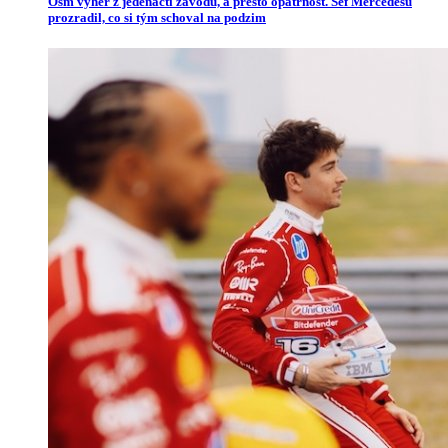
Osm výher z jedenácti závodů, a přesto opatrnost. Šéf Mercedesu
prozradil, co si tým schoval na podzim