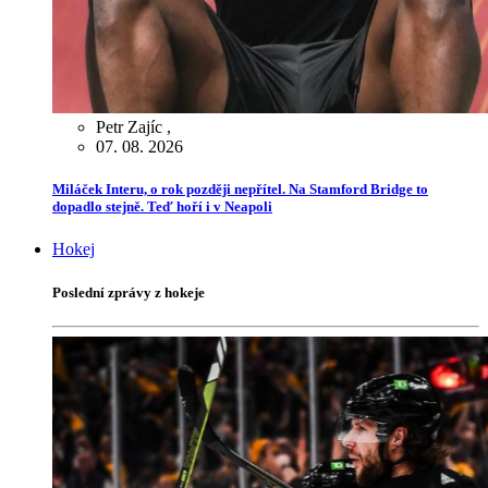
Petr Zajíc
,
07. 08. 2026
Miláček Interu, o rok později nepřítel. Na Stamford Bridge to
dopadlo stejně. Teď hoří i v Neapoli
Hokej
Poslední zprávy z hokeje