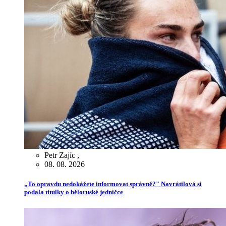
Petr Zajíc
,
08. 08. 2026
„To opravdu nedokážete informovat správně?" Navrátilová si
podala titulky o běloruské jedničce