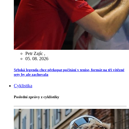
Petr Zajíc
,
05. 08. 2026
Srbská legenda chce překopat počítání v tenise, formát na tři vítězné
sety by ale zachovala
Cyklistika
Poslední zprávy z cyklistiky