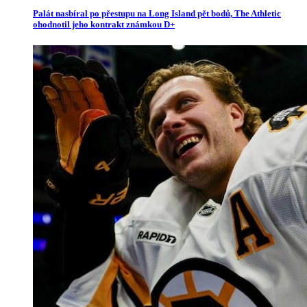
Palát nasbíral po přestupu na Long Island pět bodů, The Athletic
ohodnotil jeho kontrakt známkou D+