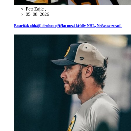
Petr Zajíc
,
05. 08. 2026
Pastrňák obhájil druhou příčku mezi křídly NHL, Nečas se ztratil