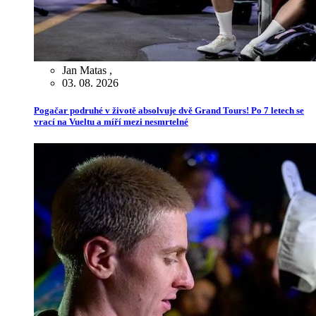
Jan Matas
,
03. 08. 2026
Pogačar podruhé v životě absolvuje dvě Grand Tours! Po 7 letech se
vrací na Vueltu a míří mezi nesmrtelné