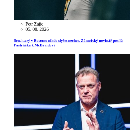
Petr Zajíc
,
05. 08. 2026
Sen, který v Bostonu nikdo slyšet nechce. Zámořský novinář posílá
Pastrňáka k McDavidovi