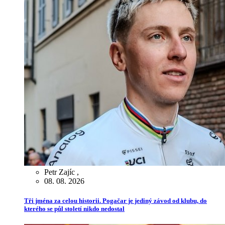
Petr Zajíc
,
08. 08. 2026
Tři jména za celou historii. Pogačar je jediný závod od klubu, do
kterého se půl století nikdo nedostal