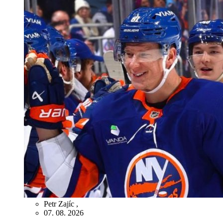
Petr Zajíc
,
07. 08. 2026