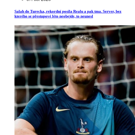
Salah do Turecka, rekordní posila Realu a pak tma. Server, bez
kterého se přestupové léto neobejde, to neunesl