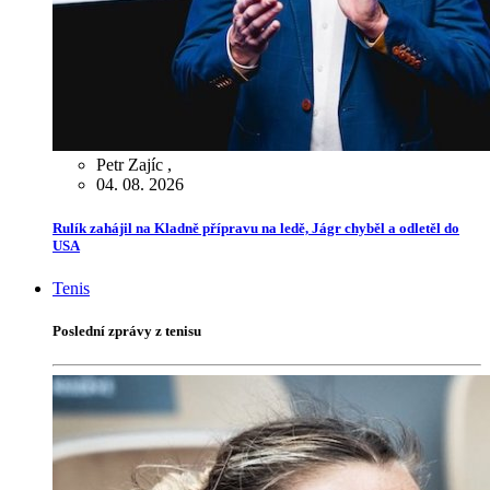
Petr Zajíc
,
04. 08. 2026
Rulík zahájil na Kladně přípravu na ledě, Jágr chyběl a odletěl do
USA
Tenis
Poslední zprávy z tenisu