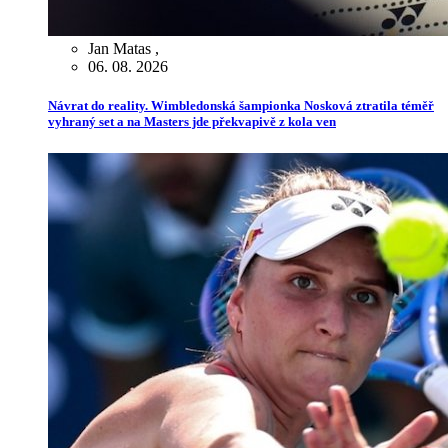
Jan Matas
,
06. 08. 2026
Návrat do reality. Wimbledonská šampionka Nosková ztratila téměř
vyhraný set a na Masters jde překvapivě z kola ven