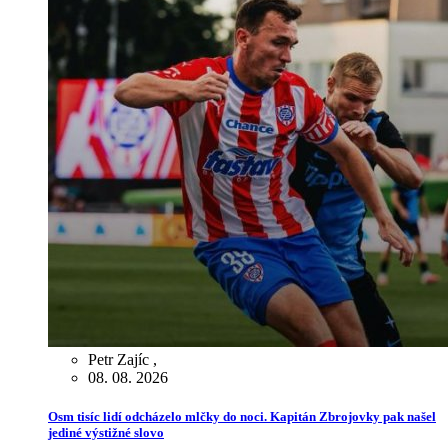
Petr Zajíc
,
08. 08. 2026
Osm tisíc lidí odcházelo mlčky do noci. Kapitán Zbrojovky pak našel
jediné výstižné slovo