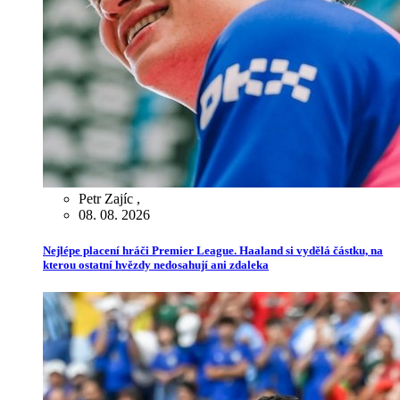
Petr Zajíc
,
08. 08. 2026
Nejlépe placení hráči Premier League. Haaland si vydělá částku, na
kterou ostatní hvězdy nedosahují ani zdaleka