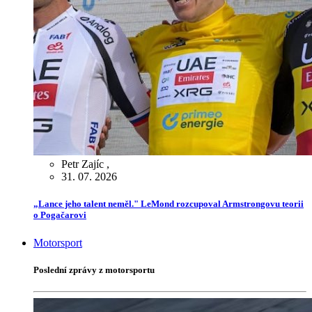
Petr Zajíc
,
31. 07. 2026
„Lance jeho talent neměl." LeMond rozcupoval Armstrongovu teorii
o Pogačarovi
Motorsport
Poslední zprávy z motorsportu