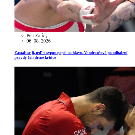
Petr Zajíc
,
06. 08. 2026
Zastali se jí, teď si sypou popel na hlavu. Vondroušová po odhalení
pravdy čelí drsné kritice