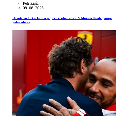
Petr Zajíc
,
08. 08. 2026
Devatenáct let čekání a poprvé reálná šance. V Maranellu ale panuje
jedna obava