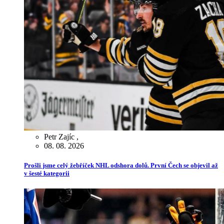
Petr Zajíc
,
08. 08. 2026
Prošli jsme celý žebříček NHL odshora dolů. První Čech se objevil až
v šesté kategorii