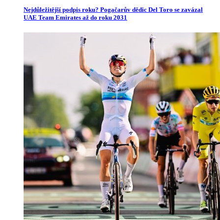
Nejdůležitější podpis roku? Pogačarův dědic Del Toro se zavázal
UAE Team Emirates až do roku 2031