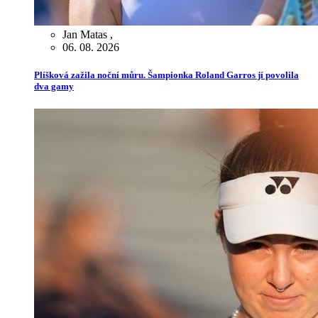
Jan Matas
,
06. 08. 2026
Plíšková zažila noční můru. Šampionka Roland Garros jí povolila
dva gamy