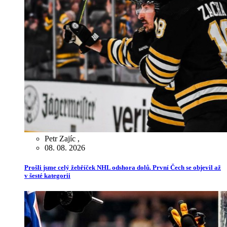
Petr Zajíc
,
08. 08. 2026
Prošli jsme celý žebříček NHL odshora dolů. První Čech se objevil až
v šesté kategorii