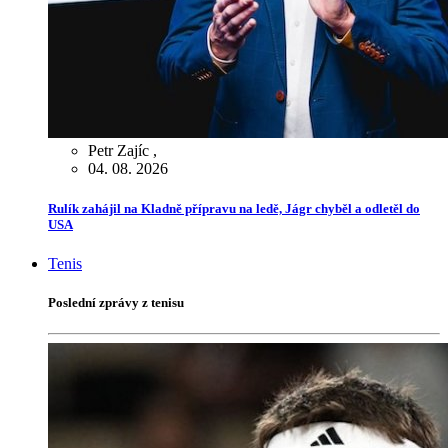
Petr Zajíc
,
04. 08. 2026
Rulík zahájil na Kladně přípravu na ledě, Jágr chyběl a odletěl do
USA
Tenis
Poslední zprávy z tenisu