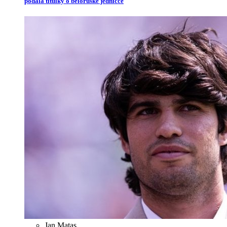
podala titulky o běloruské jedničce
Jan Matas
,