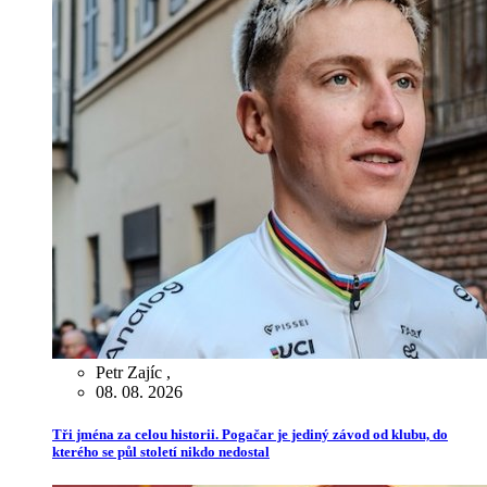
Petr Zajíc
,
08. 08. 2026
Tři jména za celou historii. Pogačar je jediný závod od klubu, do
kterého se půl století nikdo nedostal