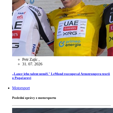
Petr Zajíc
,
31. 07. 2026
„Lance jeho talent neměl." LeMond rozcupoval Armstrongovu teorii
o Pogačarovi
Motorsport
Poslední zprávy z motorsportu