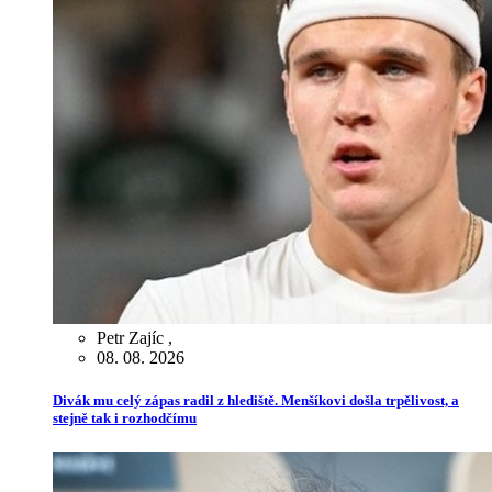
Petr Zajíc
,
08. 08. 2026
Divák mu celý zápas radil z hlediště. Menšíkovi došla trpělivost, a
stejně tak i rozhodčímu