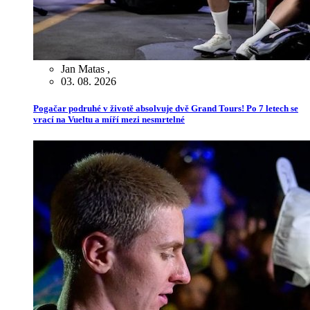
Jan Matas
,
03. 08. 2026
Pogačar podruhé v životě absolvuje dvě Grand Tours! Po 7 letech se
vrací na Vueltu a míří mezi nesmrtelné