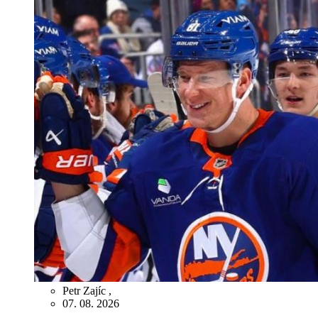
Petr Zajíc
,
07. 08. 2026