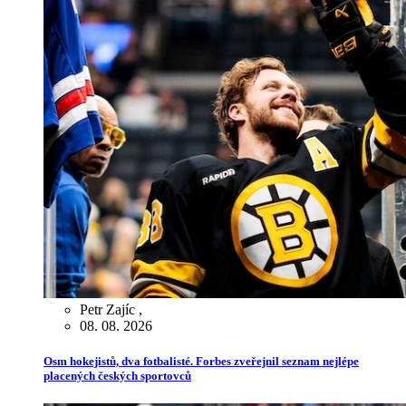
Petr Zajíc
,
08. 08. 2026
Osm hokejistů, dva fotbalisté. Forbes zveřejnil seznam nejlépe
placených českých sportovců