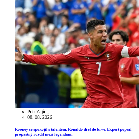
Petr Zajíc
,
08. 08. 2026
Rooney se spokojil s talentem, Ronaldo dřel do krve. Expert popsal
propastný rozdíl mezi legendami