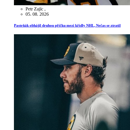
Petr Zajíc
,
05. 08. 2026
Pastrňák obhájil druhou příčku mezi křídly NHL, Nečas se ztratil