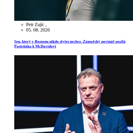
Petr Zajíc
,
05. 08. 2026
Sen, který v Bostonu nikdo slyšet nechce. Zámořský novinář posílá
Pastrňáka k McDavidovi