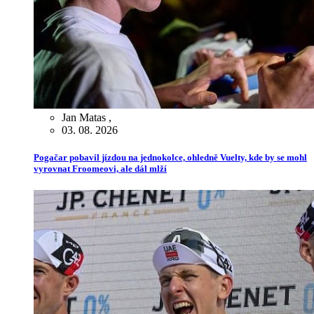
Jan Matas
,
03. 08. 2026
Pogačar pobavil jízdou na jednokolce, ohledně Vuelty, kde by se mohl
vyrovnat Froomeovi, ale dál mlží