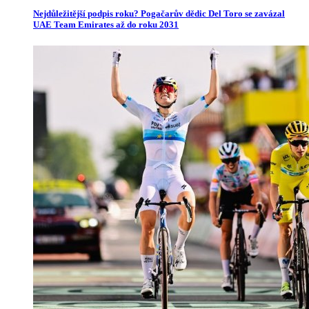
Nejdůležitější podpis roku? Pogačarův dědic Del Toro se zavázal
UAE Team Emirates až do roku 2031