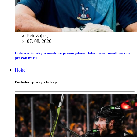
Petr Zajíc
,
07. 08. 2026
Lidé si o Kinským myslí, že je namyšlený. Jeho trenér uvedl věci na
pravou míru
Hokej
Poslední zprávy z hokeje