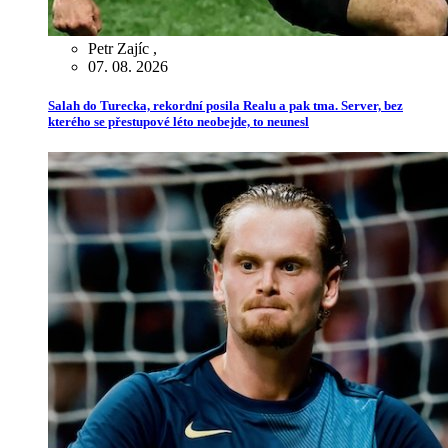
Petr Zajíc
,
07. 08. 2026
Salah do Turecka, rekordní posila Realu a pak tma. Server, bez
kterého se přestupové léto neobejde, to neunesl