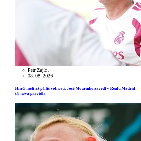
Petr Zajíc
,
08. 08. 2026
Hráči měli až příliš volnosti. José Mourinho zavedl v Realu Madrid
tři nová pravidla