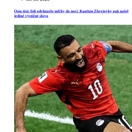
Osm tisíc lidí odcházelo mlčky do noci. Kapitán Zbrojovky pak našel
jediné výstižné slovo