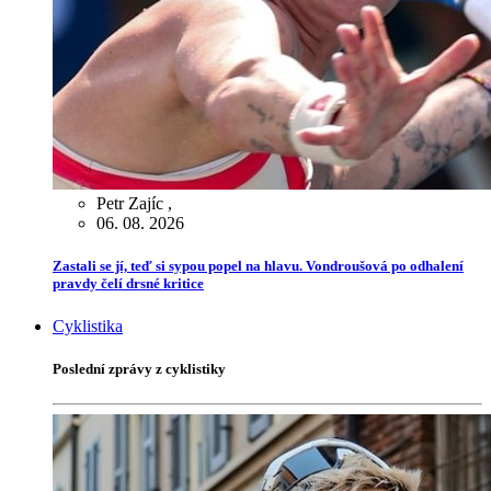
Petr Zajíc
,
06. 08. 2026
Zastali se jí, teď si sypou popel na hlavu. Vondroušová po odhalení
pravdy čelí drsné kritice
Cyklistika
Poslední zprávy z cyklistiky