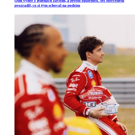
Osm výher z jedenácti závodů, a přesto opatrnost. Šéf Mercedesu
prozradil, co si tým schoval na podzim