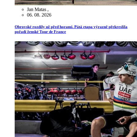
Jan Matas
,
06. 08. 2026
Obrovské rozdíly už před horami. Pátá etapa výrazně překreslila
pořadí ženské Tour de France