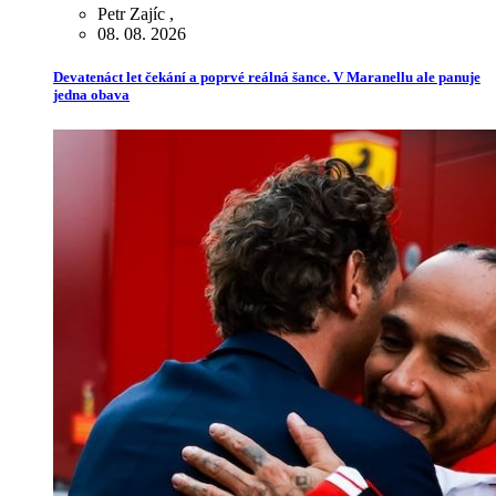
Petr Zajíc
,
08. 08. 2026
Devatenáct let čekání a poprvé reálná šance. V Maranellu ale panuje
jedna obava