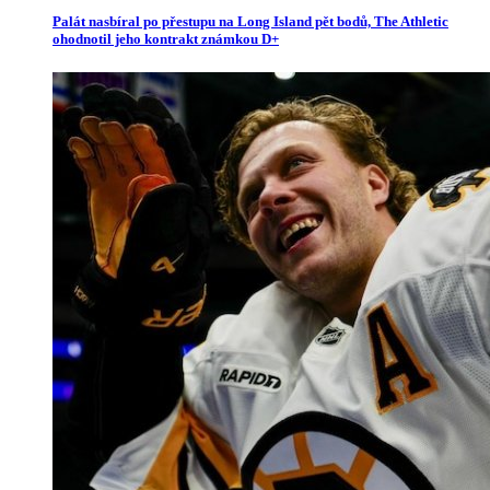
Palát nasbíral po přestupu na Long Island pět bodů, The Athletic
ohodnotil jeho kontrakt známkou D+