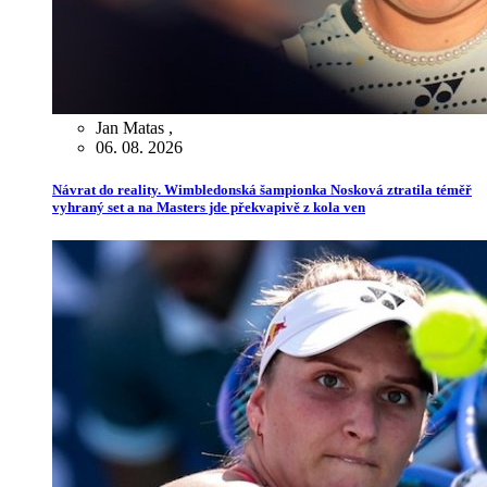
Jan Matas
,
06. 08. 2026
Návrat do reality. Wimbledonská šampionka Nosková ztratila téměř
vyhraný set a na Masters jde překvapivě z kola ven